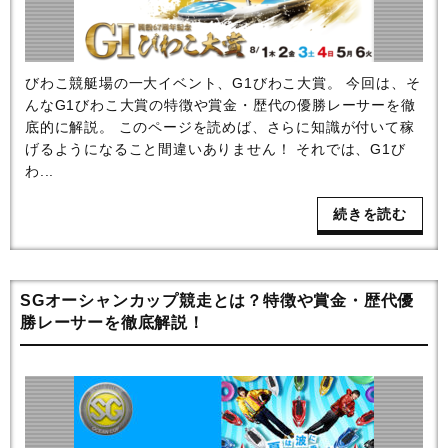
びわこ競艇場の一大イベント、G1びわこ大賞。 今回は、そ
んなG1びわこ大賞の特徴や賞金・歴代の優勝レーサーを徹
底的に解説。 このページを読めば、さらに知識が付いて稼
げるようになること間違いありません！ それでは、G1び
わ...
続きを読む
SGオーシャンカップ競走とは？特徴や賞金・歴代優
勝レーサーを徹底解説！