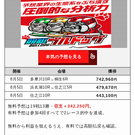
本気の予想を見る
開催
会場
獲得
8月
5日
多摩川10R
→桐生6R
742,960
円
8月
5日
浜名湖10R
→住之江5R
479,670
円
8月
5日
住之江10R
443,100
円
無料予想は19戦13勝・
収支＋342,250円。
有料予想は参加4回すべてで2レース的中を達成。
無料から利益を狙えるうえ、有料では高額払戻も確認。