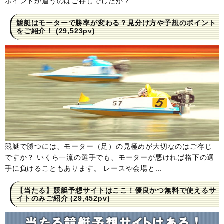
ポイントが違うのはご存じでしたか？ ...
競艇はモーターで勝率が変わる？見分け方や予想のポイント
をご紹介！
(29,523pv)
競艇で勝つには、モーター（足）の見極めが大切なのはご存じ
ですか？ いくら一流の選手でも、モーターが悪ければ格下の選
手に負けることもあります。 レースや会場と...
【当たる】競艇予想サイトはここ！優良かつ無料で使えるサ
イトのみご紹介
(29,452pv)