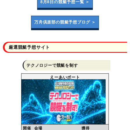
8月8日の
競艇予想一覧 ＞
万舟倶楽部の
競艇予想ブログ ＞
厳選競艇予想サイト
テクノロジーで競艇を制す
えーあいボート
開催
会場
獲得