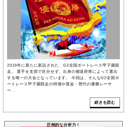
2019年に新たに新設された、G2全国ボートレース甲子園競
走。 選手を支部で区分せず、出身の都道府県によって選出
する唯一の大会となっています。 今回は、そんなG2全国ボ
ートレース甲子園競走の特徴や賞金・歴代の優勝レーサ
ー...
続きを読む
圧倒的な分析力！