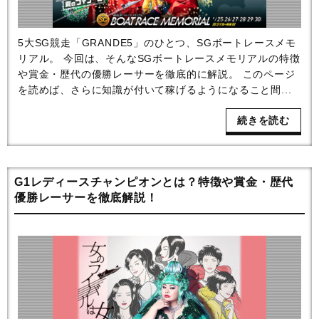
5大SG競走「GRANDE5」のひとつ、SGボートレースメモ
リアル。 今回は、そんなSGボートレースメモリアルの特徴
や賞金・歴代の優勝レーサーを徹底的に解説。 このページ
を読めば、さらに知識が付いて稼げるようになること間...
続きを読む
G1レディースチャンピオンとは？特徴や賞金・歴代
優勝レーサーを徹底解説！