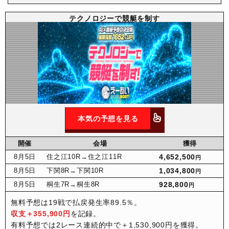
テクノロジーで競艇を制す
本気の予想を見る
開催
会場
獲得
8月
5日
住之江10R
→住之江11R
4,652,500
円
8月
5日
下関8R
→下関10R
1,034,800
円
8月
5日
桐生7R
→桐生8R
928,800
円
無料予想は19戦で払戻発生率89.5％。
収支＋355,900円
を記録。
有料予想では2レース連続的中で＋1,530,900円を獲得。