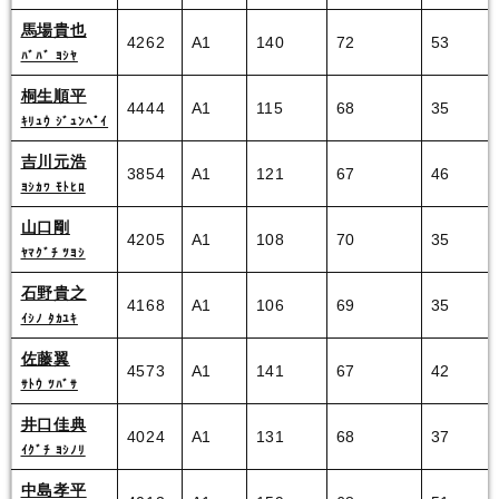
馬場貴也
4262
A1
140
72
53
ﾊﾞﾊﾞ ﾖｼﾔ
桐生順平
4444
A1
115
68
35
ｷﾘｭｳ ｼﾞｭﾝﾍﾟｲ
吉川元浩
3854
A1
121
67
46
ﾖｼｶﾜ ﾓﾄﾋﾛ
山口剛
4205
A1
108
70
35
ﾔﾏｸﾞﾁ ﾂﾖｼ
石野貴之
4168
A1
106
69
35
ｲｼﾉ ﾀｶﾕｷ
佐藤翼
4573
A1
141
67
42
ｻﾄｳ ﾂﾊﾞｻ
井口佳典
4024
A1
131
68
37
ｲｸﾞﾁ ﾖｼﾉﾘ
中島孝平