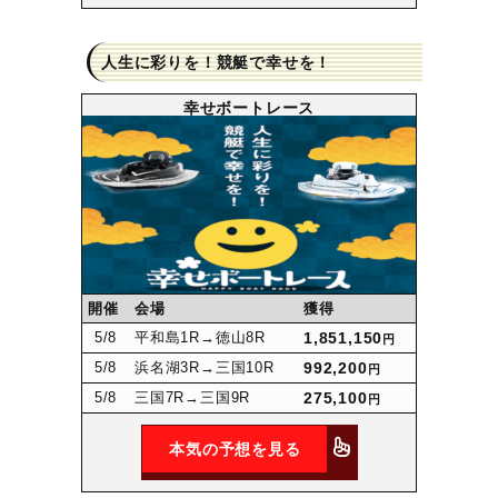
人生に彩りを！競艇で幸せを！
幸せボートレース
開催
会場
獲得
5
/8
平和島1R
→徳山8R
1,851,150
円
5
/8
浜名湖3R
→三国10R
992,200
円
5
/8
三国7R
→三国9R
275,100
円
本気の予想を見る