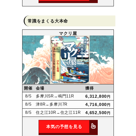
常識をまくる大本命
マクリ屋
開催
会場
獲得
8
/5
多摩川5R
→鳴門11R
6,312,800
円
8
/5
津8R
→多摩川7R
4,716,000
円
8
/5
住之江10R
→住之江11R
4,652,500
円
本気の予想を見る