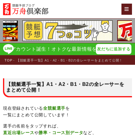
アカウント誕生！オトクな最新情報をイチ早く配信！
万舟
友だちに追加する
TOP
【競艇選手一覧】A1・A2・B1・B2の全レーサーをまとめて公開！
【競艇選手一覧】A1・A2・B1・B2の全レーサーを
まとめて公開！
現在登録されている
全競艇選手
を
一覧にまとめて公開しています！
選手の名前をタップすれば、
直近出場レース
や
勝率・コース別データ
など、