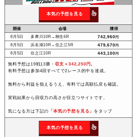
本気の予想を見る
開催
会場
獲得
8月
5日
多摩川10R
→桐生6R
742,960
円
8月
5日
浜名湖10R
→住之江5R
479,670
円
8月
5日
住之江10R
443,100
円
無料予想は19戦13勝・
収支＋342,250円。
有料予想は参加4回すべてで2レース的中を達成。
無料から利益を狙えるうえ、有料では高額払戻も確認。
実戦結果から回収力の高さが目立つサイトです。
気になる方は下記の
「本気の予想を見る」
をタップ
本気の予想を見る