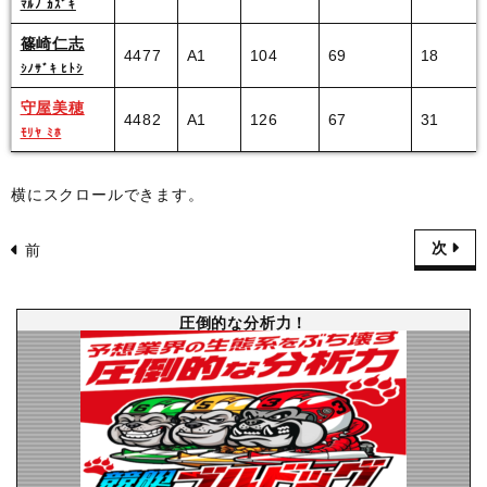
ﾏﾙﾉ ｶｽﾞｷ
篠崎仁志
4477
A1
104
69
18
ｼﾉｻﾞｷ ﾋﾄｼ
守屋美穂
4482
A1
126
67
31
ﾓﾘﾔ ﾐﾎ
横にスクロールできます。
次
前
圧倒的な分析力！