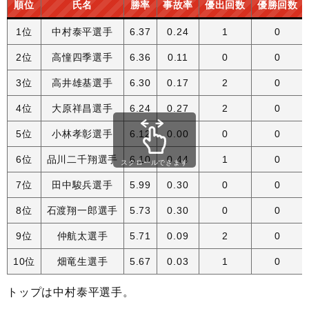
順位
氏名
勝率
事故率
優出回数
優勝回数
1位
中村泰平選手
6.37
0.24
1
0
2位
高憧四季選手
6.36
0.11
0
0
3位
高井雄基選手
6.30
0.17
2
0
4位
大原祥昌選手
6.24
0.27
2
0
5位
小林孝彰選手
6.12
0.00
0
0
6位
品川二千翔選手
6.10
0.44
1
0
スクロールできます
7位
田中駿兵選手
5.99
0.30
0
0
8位
石渡翔一郎選手
5.73
0.30
0
0
9位
仲航太選手
5.71
0.09
2
0
10位
畑竜生選手
5.67
0.03
1
0
トップは中村泰平選手。