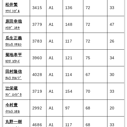
松井繁
3415
A1
136
72
33
ﾏﾂｲ ｼｹﾞﾙ
原田幸哉
3779
A1
148
72
47
ﾊﾗﾀﾞ ﾕｷﾔ
瓜生正義
3783
A1
117
72
26
ｳﾘｭｳ ﾏｻﾖｼ
菊地孝平
3960
A1
121
75
34
ｷｸﾁ ｺｳﾍｲ
田村隆信
4028
A1
114
67
30
ﾀﾑﾗ ﾀｶﾉﾌﾞ
辻栄蔵
3719
A1
154
70
33
ﾂｼﾞ ｴｲｿﾞｳ
今村豊
2992
A1
97
68
20
ｲﾏﾑﾗ ﾕﾀｶ
丸野一樹
4686
A1
117
68
33