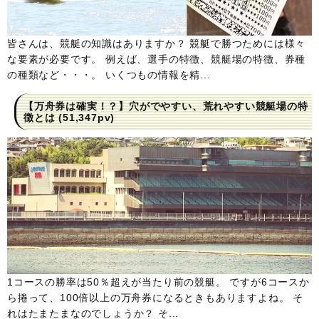
皆さんは、競艇の知識はありますか？ 競艇で勝つためには様々
な要素が必要です。 例えば、選手の特徴、競艇場の特徴、券種
の種類など・・・。 いくつもの情報を精...
【万舟券は確実！？】穴がでやすい、荒れやすい競艇場の特
徴とは
(51,347pv)
1コースの勝率は50％超えが当たり前の競艇。 ですが6コースか
ら捲って、100倍以上の万舟券になるときもありますよね。 そ
れはたまたまなのでしょうか？ そ...