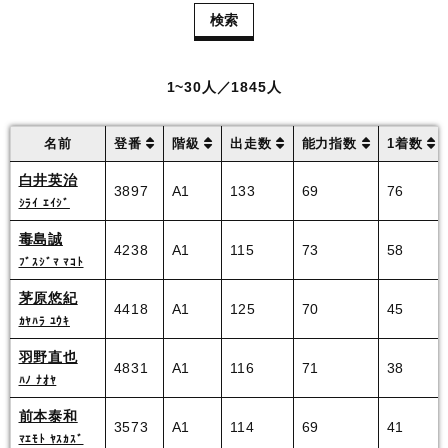
検索
1~30人／1845人
名前
登番
階級
出走数
能力指数
1着数
白井英治
3897
A1
133
69
76
ｼﾗｲ ｴｲｼﾞ
毒島誠
4238
A1
115
73
58
ﾌﾞｽｼﾞﾏ ﾏｺﾄ
茅原悠紀
4418
A1
125
70
45
ｶﾔﾊﾗ ﾕｳｷ
羽野直也
4831
A1
116
71
38
ﾊﾉ ﾅｵﾔ
前本泰和
3573
A1
114
69
41
ﾏｴﾓﾄ ﾔｽｶｽﾞ