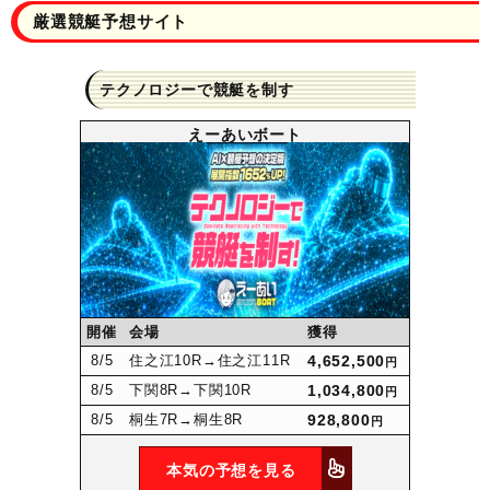
厳選競艇予想サイト
テクノロジーで競艇を制す
えーあいボート
開催
会場
獲得
8
/5
住之江10R
→住之江11R
4,652,500
円
8
/5
下関8R
→下関10R
1,034,800
円
8
/5
桐生7R
→桐生8R
928,800
円
本気の予想を見る