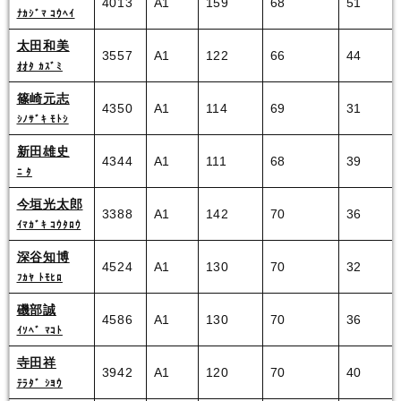
4013
A1
159
68
51
ﾅｶｼﾞﾏ ｺｳﾍｲ
太田和美
3557
A1
122
66
44
ｵｵﾀ ｶｽﾞﾐ
篠崎元志
4350
A1
114
69
31
ｼﾉｻﾞｷ ﾓﾄｼ
新田雄史
4344
A1
111
68
39
ﾆ ﾀ
今垣光太郎
3388
A1
142
70
36
ｲﾏｶﾞｷ ｺｳﾀﾛｳ
深谷知博
4524
A1
130
70
32
ﾌｶﾔ ﾄﾓﾋﾛ
磯部誠
4586
A1
130
70
36
ｲｿﾍﾞ ﾏｺﾄ
寺田祥
3942
A1
120
70
40
ﾃﾗﾀﾞ ｼﾖｳ