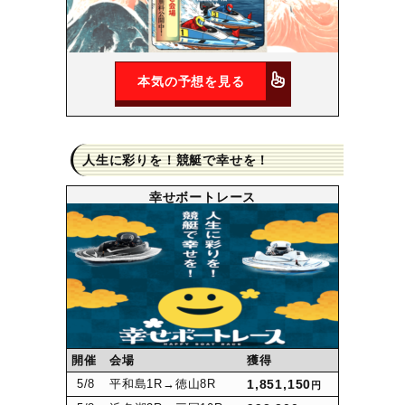
本気の予想を見る
人生に彩りを！競艇で幸せを！
幸せボートレース
開催
会場
獲得
5
/8
平和島1R
→徳山8R
1,851,150
円