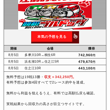
本気の予想を見る
開催
会場
獲得
8月
5日
多摩川10R
→桐生6R
742,960
円
8月
5日
浜名湖10R
→住之江5R
479,670
円
8月
5日
住之江10R
443,100
円
無料予想は19戦13勝・
収支＋342,250円。
有料予想は参加4回すべてで2レース的中を達成。
無料から利益を狙えるうえ、有料では高額払戻も確認。
実戦結果から回収力の高さが目立つサイトです。