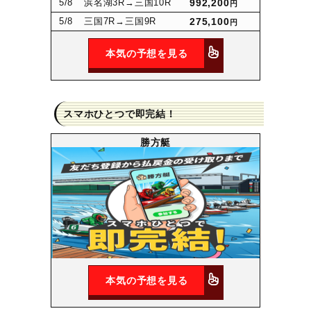
5
/8
浜名湖3R
→三国10R
992,200
円
5
/8
三国7R
→三国9R
275,100
円
本気の予想を見る
スマホひとつで即完結！
勝方艇
本気の予想を見る