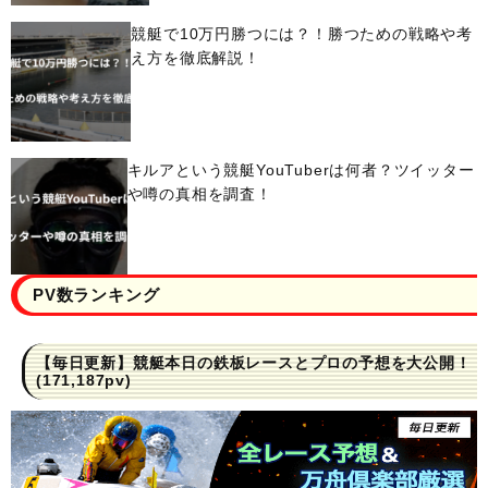
競艇で10万円勝つには？！勝つための戦略や考
え方を徹底解説！
キルアという競艇YouTuberは何者？ツイッター
や噂の真相を調査！
PV数ランキング
【毎日更新】競艇本日の鉄板レースとプロの予想を大公開！
(171,187pv)