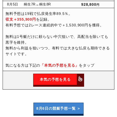
8月
5日
桐生7R
→桐生8R
928,800
円
無料予想は19戦で払戻発生率89.5％。
収支＋355,900円
を記録。
有料予想では2レース連続的中で＋1,530,900円を獲得。
無料は1号艇だけに頼らない中穴狙いで、高配当を除いても
黒字を維持。
無料から利益を狙いつつ、有料では大きな払戻も期待できる
サイトです。
気になる方は下記の
「本気の予想を見る」
をタップ
本気の予想を見る
8月6日の
競艇予想一覧 ＞