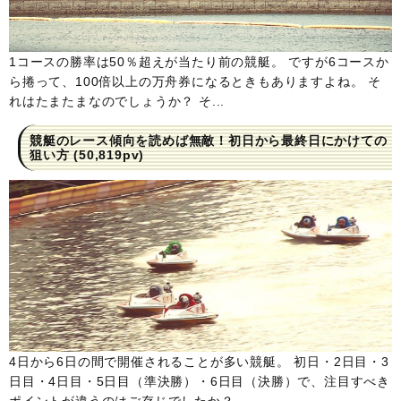
1コースの勝率は50％超えが当たり前の競艇。 ですが6コースか
ら捲って、100倍以上の万舟券になるときもありますよね。 そ
れはたまたまなのでしょうか？ そ...
競艇のレース傾向を読めば無敵！初日から最終日にかけての
狙い方
(50,819pv)
4日から6日の間で開催されることが多い競艇。 初日・2日目・3
日目・4日目・5日目（準決勝）・6日目（決勝）で、注目すべき