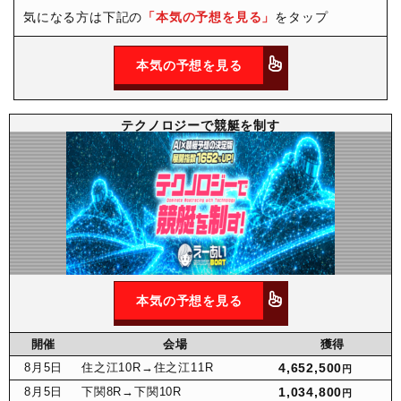
気になる方は下記の
「本気の予想を見る」
をタップ
本気の予想を見る
テクノロジーで競艇を制す
本気の予想を見る
開催
会場
獲得
8月
5日
住之江10R
→住之江11R
4,652,500
円
8月
5日
下関8R
→下関10R
1,034,800
円