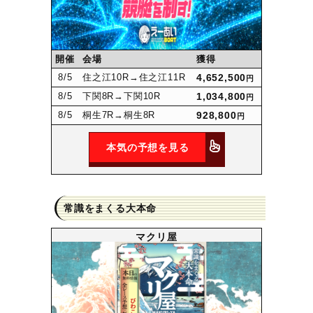
開催
会場
獲得
8
/5
住之江10R
→住之江11R
4,652,500
円
8
/5
下関8R
→下関10R
1,034,800
円
8
/5
桐生7R
→桐生8R
928,800
円
本気の予想を見る
常識をまくる大本命
マクリ屋