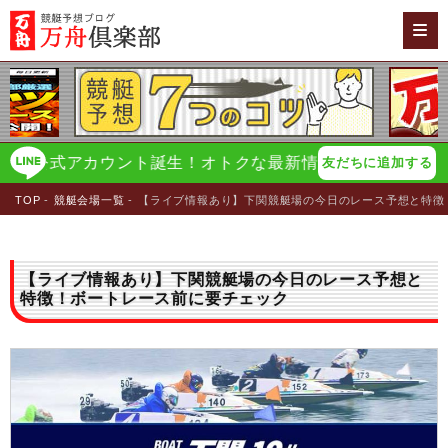
公式アカウント誕生！オトクな最新情報をイチ早く配信！
万
友だちに追加する
TOP
競艇会場一覧
【ライブ情報あり】下関競艇場の今日のレース予想と特徴
【ライブ情報あり】下関競艇場の今日のレース予想と
特徴！ボートレース前に要チェック