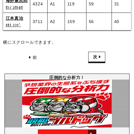
海野康志郎
4324
A1
119
59
31
ｳﾝﾉ ｺｳｼﾛｳ
江本真治
3711
A2
159
56
40
ｴﾓﾄ ｼﾝｼﾞ
横にスクロールできます。
次
前
圧倒的な分析力！