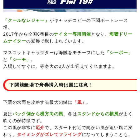
「クールなレジャー」
がキャッチコピーの下関ボートレース
場。
2017年から全国6番目の
ナイター専用開催
となり、
海響ドリー
ムナイター
の愛称で親しまれています。
マスコットキャラクターは海賊をモチーフにした
「シーボー」
と
「シーモ」
。
入場してすぐに、等身大の2人が出迎えてくれますよ。
下関競艇場で舟券購入時は風に注意！
下関の水面を攻略する最大の鍵は
「風」
。
夏は
バック側から横方向の風
、冬は
スタンドからの横風
がよく
吹くのが特徴です。
この風が非常に
厄介
で、スタート付近で向かい風が追い風に変
わり、
タイミングがズレてフライング
になってしまうことも。