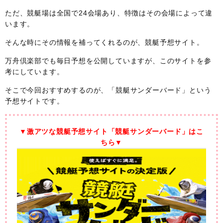
ただ、競艇場は全国で24会場あり、特徴はその会場によって違
います。
そんな時にその情報を補ってくれるのが、競艇予想サイト。
万舟倶楽部でも毎日予想を公開していますが、このサイトを参
考にしています。
そこで今回おすすめするのが、「競艇サンダーバード」という
予想サイトです。
▼激アツな競艇予想サイト「競艇サンダーバード」はこ
ちら▼