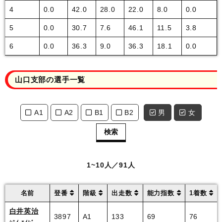
4
0.0
42.0
28.0
22.0
8.0
0.0
5
0.0
30.7
7.6
46.1
11.5
3.8
6
0.0
36.3
9.0
36.3
18.1
0.0
山口支部の選手一覧
A1
A2
B1
B2
男
女
検索
1~10人／91人
名前
登番
階級
出走数
能力指数
1着数
白井英治
3897
A1
133
69
76