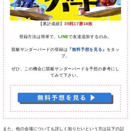
【累計成績】
35戦17勝18敗
登録方法は簡単で、
LINE
で友達追加するのみ。
競艇サンダーバードの登録は
『無料予想を見る』
をタッ
プ。
ぜひ、この機会に競艇サンダーバードを予想の参考にし
てみて下さい。
また、他の会場についても詳しく知りたいという方は以下の記