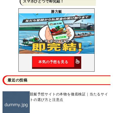
スマホひとつで即完結！
勝方艇
本気の予想を見る
最近の投稿
競艇予想サイトの本物を徹底検証｜当たるサイ
トの選び方と注意点