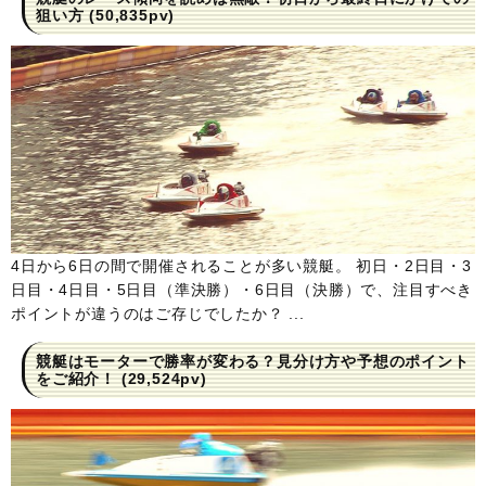
狙い方
(50,835pv)
4日から6日の間で開催されることが多い競艇。 初日・2日目・3
日目・4日目・5日目（準決勝）・6日目（決勝）で、注目すべき
ポイントが違うのはご存じでしたか？ ...
競艇はモーターで勝率が変わる？見分け方や予想のポイント
をご紹介！
(29,524pv)