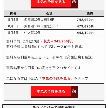
本気の予想を見る
開催
会場
獲得
8月
5日
多摩川10R
→桐生6R
742,960
円
8月
5日
浜名湖10R
→住之江5R
479,670
円
8月
5日
住之江10R
443,100
円
無料予想は19戦13勝・
収支＋342,250円。
有料予想は参加4回すべてで2レース的中を達成。
無料から利益を狙えるうえ、有料では高額払戻も確認。
実戦結果から回収力の高さが目立つサイトです。
気になる方は下記の
「本気の予想を見る」
をタップ
本気の予想を見る
テクノロジーで競艇を制す