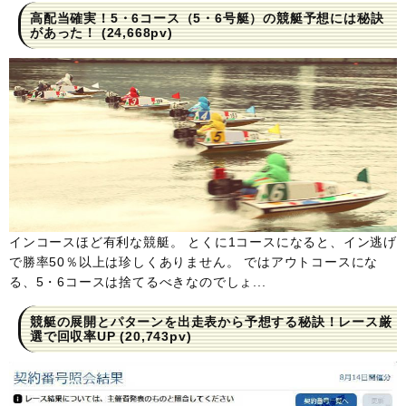
高配当確実！5・6コース（5・6号艇）の競艇予想には秘訣
があった！
(24,668pv)
インコースほど有利な競艇。 とくに1コースになると、イン逃げ
で勝率50％以上は珍しくありません。 ではアウトコースにな
る、5・6コースは捨てるべきなのでしょ...
競艇の展開とパターンを出走表から予想する秘訣！レース厳
選で回収率UP
(20,743pv)