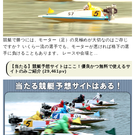
競艇で勝つには、モーター（足）の見極めが大切なのはご存じ
ですか？ いくら一流の選手でも、モーターが悪ければ格下の選
手に負けることもあります。 レースや会場と...
【当たる】競艇予想サイトはここ！優良かつ無料で使えるサ
イトのみご紹介
(29,461pv)