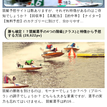
競艇予想サイトは数ありますが、それぞれ特徴があるのはご存
知でしょうか？ 【回収率】【高配当】【的中率】【ナイター】
【無料予想】のカテゴリーに別けて、分かりやす...
勝ち確定！？競艇選手の4つの階級(クラス)と特徴から予想
する方法
(28,622pv)
競艇の勝敗を別けるのは、モーターでしょうか？ペラ（プロペ
ラ）の調子でしょうか？ どちらも大きな要素ですが、選手の実
力も忘れてはいけません。 競艇選手は約16...