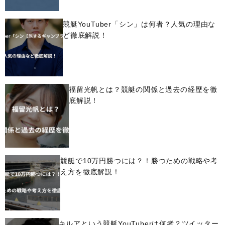
競艇YouTuber「シン」は何者？人気の理由な
ど徹底解説！
福留光帆とは？競艇の関係と過去の経歴を徹
底解説！
競艇で10万円勝つには？！勝つための戦略や考
え方を徹底解説！
キルアという競艇YouTuberは何者？ツイッター