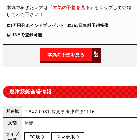
本気で稼ぎたい方は
「本気の予想を見る」
をタップして登録
してみて下さい！
1万円分ポイントプレゼント
365日無料予想提供
LINEで登録可能
本気の予想を見る
唐津競艇会場情報
所在地
〒847-0031 佐賀県唐津市原1116
支部
佐賀
ライブ
PC版
スマホ版