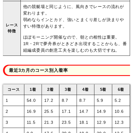
他の競艇場と同じように、風向きでレースの流れが
変わります。
弱めならインとカド、強いとまくり差しが決まりや
レース
すい特徴があります。
特徴
ほぼモーニング開催なので、朝との相性は重要。
1R・2Rで夢舟券がときどき出現することからも、番
組編成委員の創意工夫を楽しむのも大切ですね。
最近3カ月のコース別入着率
コース
1着
2着
3着
4着
5着
6着
1
54.0
17.2
8.7
8.7
5.9
5.2
2
16.9
25.5
17.1
14.7
14.9
10.6
3
11.5
21.3
23.5
18.1
12.9
12.3