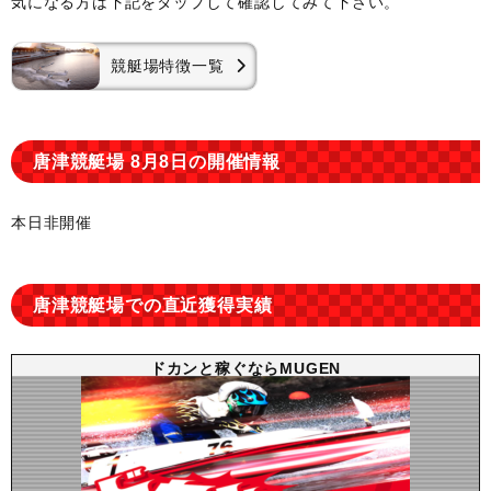
気になる方は下記をタップして確認してみて下さい。
競艇場特徴一覧
唐津競艇場 8月8日の開催情報
本日非開催
唐津競艇場での直近獲得実績
ドカンと稼ぐならMUGEN