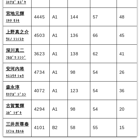
ｽｴﾅｶﾞ ｶｽﾞﾔ
宮地元輝
4445
A1
144
57
48
ﾐﾔﾁ ﾓﾄｷ
上野真之介
4503
A1
136
66
45
ｳｴﾉ ｼﾝﾉｽｹ
深川真二
3623
A1
138
62
41
ﾌｶｶﾞﾜ ｼﾝｼﾞ
安河内将
4734
A1
98
54
26
ﾔｽｺｳﾁ ｼｮｳ
森永淳
4072
A1
123
54
36
ﾓﾘﾅｶﾞ ｼﾞﾕﾝ
古賀繁輝
4294
A1
98
54
20
ｺｶﾞ ｼｹﾞｷ
三井所尊春
4101
B2
58
55
15
ﾐｲｼｮ ﾀｶﾊﾙ