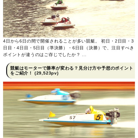
4日から6日の間で開催されることが多い競艇。 初日・2日目・3
日目・4日目・5日目（準決勝）・6日目（決勝）で、注目すべき
ポイントが違うのはご存じでしたか？ ...
競艇はモーターで勝率が変わる？見分け方や予想のポイント
をご紹介！
(29,523pv)