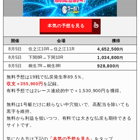
本気の予想を見る
開催
会場
獲得
8月
5日
住之江10R
→住之江11R
4,652,500
円
8月
5日
下関8R
→下関10R
1,034,800
円
8月
5日
桐生7R
→桐生8R
928,800
円
無料予想は19戦で払戻発生率89.5％。
収支＋355,900円
を記録。
有料予想では2レース連続的中で＋1,530,900円を獲得。
無料は1号艇だけに頼らない中穴狙いで、高配当を除いても
黒字を維持。
無料から利益を狙いつつ、有料では大きな払戻も期待できる
サイトです。
気になる方は下記の
「本気の予想を見る」
をタップ