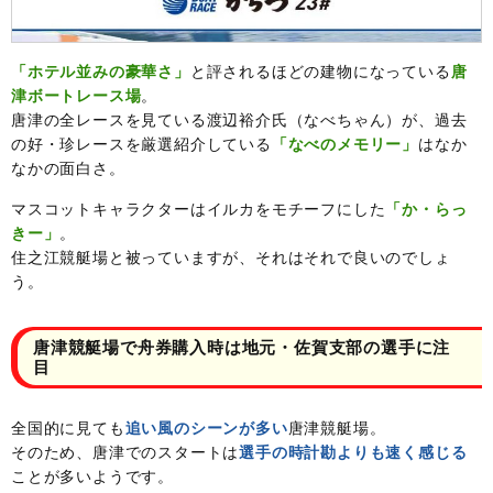
「ホテル並みの豪華さ」
と評されるほどの建物になっている
唐
津ボートレース場
。
唐津の全レースを見ている渡辺裕介氏（なべちゃん）が、過去
の好・珍レースを厳選紹介している
「なべのメモリー」
はなか
なかの面白さ。
マスコットキャラクターはイルカをモチーフにした
「か・らっ
きー」
。
住之江競艇場と被っていますが、それはそれで良いのでしょ
う。
唐津競艇場で舟券購入時は地元・佐賀支部の選手に注
目
全国的に見ても
追い風のシーンが多い
唐津競艇場。
そのため、唐津でのスタートは
選手の時計勘よりも速く感じる
ことが多いようです。