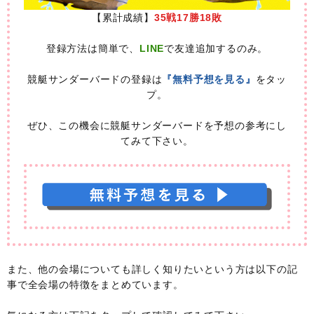
【累計成績】
35戦17勝18敗
登録方法は簡単で、
LINE
で友達追加するのみ。
競艇サンダーバードの登録は
『無料予想を見る』
をタッ
プ。
ぜひ、この機会に競艇サンダーバードを予想の参考にし
てみて下さい。
また、他の会場についても詳しく知りたいという方は以下の記
事で全会場の特徴をまとめています。