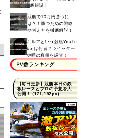
底解説！
に
競艇で10万円勝つに
は？！勝つための戦略
や考え方を徹底解説！
キルアという競艇YouTu
berは何者？ツイッター
や噂の真相を調査！
PV数ランキング
【毎日更新】競艇本日の鉄
板レースとプロの予想を大
公開！
(171,192pv)