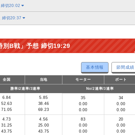
締切20:02
締切20:37
特別B戦」予想
締切19:29
基本情報
節間成績
全国
当地
モーター
ボート
勝率/2連率/3連率
No/2連率/3連率
6.84
5.85
35
34
52.63
38.46
0.00
0.00
71.05
69.23
0.00
0.00
4.73
4.56
83
20
31.25
25.00
0.00
0.00
43.75
43.75
0.00
0.00