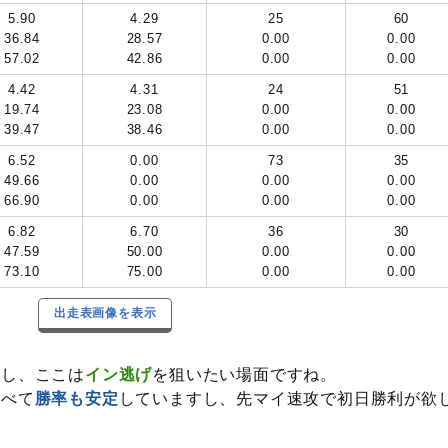
5.90
4.29
25
60
36.84
28.57
0.00
0.00
57.02
42.86
0.00
0.00
4.42
4.31
24
51
19.74
23.08
0.00
0.00
39.47
38.46
0.00
0.00
6.52
0.00
73
35
49.66
0.00
0.00
0.00
66.90
0.00
0.00
0.00
6.82
6.70
36
30
47.59
50.00
0.00
0.00
73.10
75.00
0.00
0.00
出走表画像を表示
すし、ここは
イン逃げ
を狙いたい場面ですね。
比べて
勝率も安定
していますし、先マイ速攻で初日勝利が欲