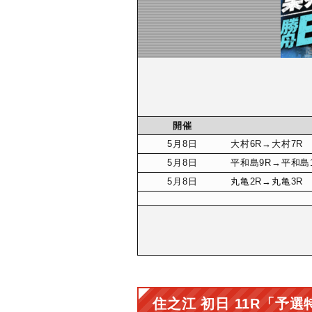
開催
5月
8日
大村6R
→大村7R
5月
8日
平和島9R
→平和島1
5月
8日
丸亀2R
→丸亀3R
住之江 初日
11R「予選