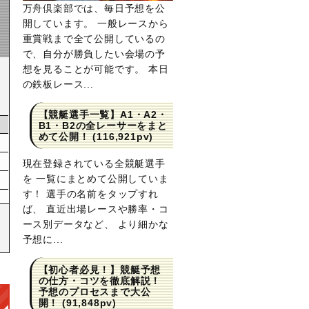
万舟倶楽部では、毎日予想を公
開しています。 一般レースから
重賞戦まで全て公開しているの
で、自分が勝負したい会場の予
想を見ることが可能です。 本日
の鉄板レース...
【競艇選手一覧】A1・A2・
B1・B2の全レーサーをまと
めて公開！
(116,921pv)
現在登録されている全競艇選手
を 一覧にまとめて公開していま
す！ 選手の名前をタップすれ
ば、 直近出場レースや勝率・コ
ース別データなど、 より細かな
予想に...
【初心者必見！】競艇予想
の仕方・コツを徹底解説！
予想のプロセスまで大公
開！
(91,848pv)