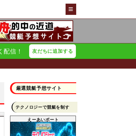
く配信！
友だちに追加する
厳選競艇予想サイト
テクノロジーで競艇を制す
えーあいボート