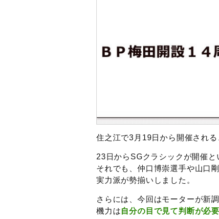
住之江で3月19日から開催される
23日からSGクラシックが開催
それでも、仲口博崇選手や山口
実力派が勢揃いしました。
さらには、今回はモーターが新
機力は
自分の目で見て判断が必