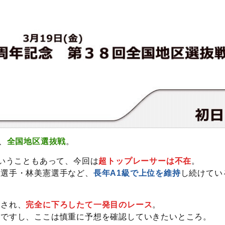
、
全国地区選抜戦
。
ということもあって、今回は
超トップレーサーは不在
。
剛選手・林美憲選手など、
長年A1級で上位を維持
し続けてい
調され、
完全に下ろしたて一発目のレース
。
要
ですし、ここは慎重に予想を確認していきたいところ。