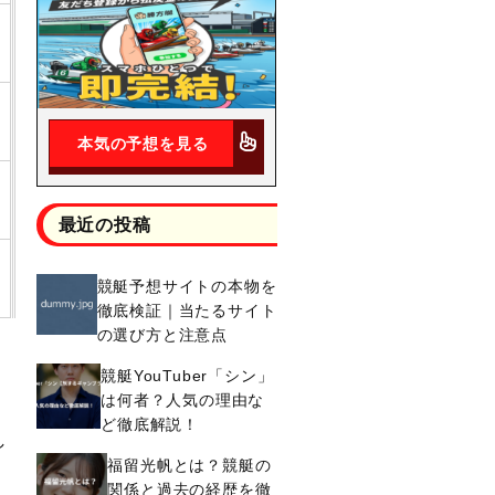
本気の予想を見る
最近の投稿
競艇予想サイトの本物を
徹底検証｜当たるサイト
の選び方と注意点
競艇YouTuber「シン」
は何者？人気の理由な
ど徹底解説！
し
福留光帆とは？競艇の
関係と過去の経歴を徹