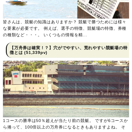
皆さんは、競艇の知識はありますか？ 競艇で勝つためには様々
な要素が必要です。 例えば、選手の特徴、競艇場の特徴、券種
の種類など・・・。 いくつもの情報を精...
【万舟券は確実！？】穴がでやすい、荒れやすい競艇場の特
徴とは
(51,339pv)
1コースの勝率は50％超えが当たり前の競艇。 ですが6コースか
ら捲って、100倍以上の万舟券になるときもありますよね。 そ