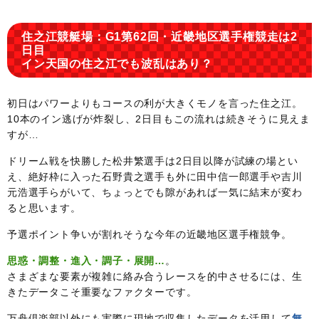
住之江競艇場：G1第62回・近畿地区選手権競走は2
日目
イン天国の住之江でも波乱はあり？
初日はパワーよりもコースの利が大きくモノを言った住之江。
10本のイン逃げが炸裂し、2日目もこの流れは続きそうに見えま
すが…
ドリーム戦を快勝した松井繁選手は2日目以降が試練の場とい
え、絶好枠に入った石野貴之選手も外に田中信一郎選手や吉川
元浩選手らがいて、ちょっとでも隙があれば一気に結末が変わ
ると思います。
予選ポイント争いが割れそうな今年の近畿地区選手権競争。
思惑・調整・進入・調子・展開…
。
さまざまな要素が複雑に絡み合うレースを的中させるには、生
きたデータこそ重要なファクターです。
万舟倶楽部以外にも実際に現地で収集したデータを活用して
無