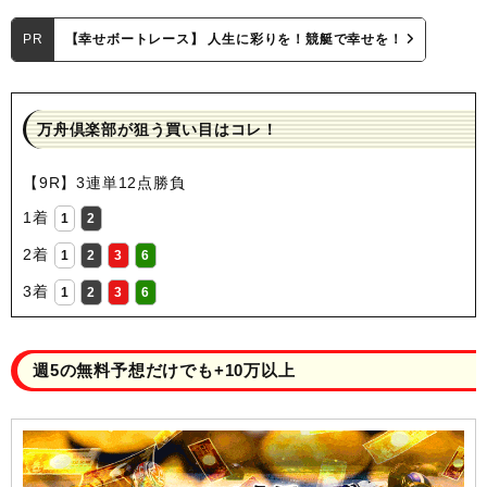
PR
【幸せボートレース】 人生に彩りを！競艇で幸せを！
万舟倶楽部が狙う買い目はコレ！
【9R】3連単12点勝負
1着
1
2
2着
1
2
3
6
3着
1
2
3
6
週5の無料予想だけでも+10万以上