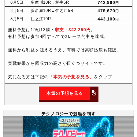
8月
5日
多摩川10R
→桐生6R
742,960
円
8月
5日
浜名湖10R
→住之江5R
479,670
円
8月
5日
住之江10R
443,100
円
無料予想は19戦13勝・
収支＋342,250円。
有料予想は参加4回すべてで2レース的中を達成。
無料から利益を狙えるうえ、有料では高額払戻も確認。
実戦結果から回収力の高さが目立つサイトです。
気になる方は下記の
「本気の予想を見る」
をタップ
本気の予想を見る
テクノロジーで競艇を制す