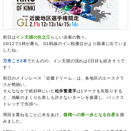
初日は
イン天国の住之江
らしい決着の数々。
10/12で1枠が勝ち、G1戦線のイン戦優位がより顕著に出ていま
したね。
万舟こそ2本
でたものの、イン天国の流れは2日目も続きそうで
す！
初日のメインレース「近畿ドリーム」は、各地区のエースクラ
スが勢揃い。
そんななかで絶好枠にいた
松井繁選手
は1マークを先取りする
と、他艇のまくりも差しも許さないターンを披露し、バックス
トレッチで先頭へ。
周回を重ねるごとに水をあけ、
復権への第一歩となる白星
を掴
みました。