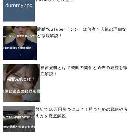
競艇YouTuber「シン」は何者？人気の理由な
ど徹底解説！
福留光帆とは？競艇の関係と過去の経歴を徹
底解説！
競艇で10万円勝つには？！勝つための戦略や考
え方を徹底解説！