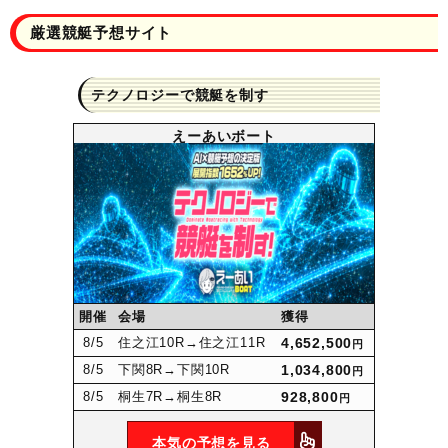
厳選競艇予想サイト
テクノロジーで競艇を制す
えーあいボート
開催
会場
獲得
8
/5
住之江10R
→住之江11R
4,652,500
円
8
/5
下関8R
→下関10R
1,034,800
円
8
/5
桐生7R
→桐生8R
928,800
円
本気の予想を見る