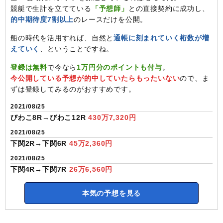
競艇で生計を立てている
「予想師」
との直接契約に成功し、
的中期待度7割以上
のレースだけを公開。
船の時代を活用すれば、自然と
通帳に刻まれていく桁数が増
えていく
、ということですね。
登録は無料
で今なら
1万円分のポイントも付与
。
今公開している予想が的中していたらもったいない
ので、ま
ずは登録してみるのがおすすめです。
2021/08/25
びわこ8R→びわこ12R
430万7,320円
2021/08/25
下関2R→下関6R
45万2,360円
2021/08/25
下関4R→下関7R
26万6,560円
本気の予想を見る