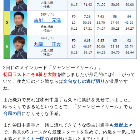
2日目のメインカード「ジャンピードリーム」。
初日ラストこそ6着と大敗
を喫しましたが舟足的には仕上がって
いて、住之江のイン戦ならば
文句なしの逃げ切り
が濃厚です
ね。
また機力で見れば④田中選手も久々に笑顔を見せていました。
ゆっくりできる足ということで、「ジャンピードリーム」でも
台風の目
になりそうな予感。
また④田中選手と一緒に流れてきそうな⑤吉川選手も
気配上々
で、得意の5コースから最速スタートを決めて、内艇を一気に叩
き落とす
まくり一閃
の可能性は高いと見ています！