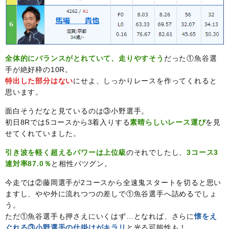
全体的にバランスがとれていて、走りやすそう
だった①魚谷選
手が絶好枠の10R。
特出した部分はない
にせよ、しっかりレースを作ってくれると
思います。
面白そうだなと見ているのは③小野選手。
初日8Rでは5コースから3着入りする
素晴らしいレース運び
を見
せてくれていました。
引き波を軽く超えるパワーは上位級
のそれでしたし、
3コース3
連対率87.0％
と相性バツグン。
今走では②藤岡選手が2コースから全速鬼スタートを切ると思い
ますし、やや外に流れつつの差しで①魚谷選手へ詰めるでしょ
う。
ただ①魚谷選手も押さえにいくはず…となれば、さらに
懐をえ
ぐれる③小野選手の仕掛けがキラリ
と光る可能性も！