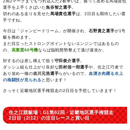
2周2マークまでもつれ込んだ2着争いは、握って攻める馬場貴也
選手を上手くさばいた
魚谷智之選手
。
切れのある走りを見せた
馬場貴也選手
は、2日目も期待したい選
手ですね。
今日は「ジャンピードリーム」が開催され、
石野貴之選手
が1号
艇を務めます。
まだ目立ったストロングポイントないエンジンではあるもの
の、
高素質60号機
ならば臨戦態勢整えて逃げ速攻か。
対するのは差し構えて狙う
守田俊介選手
。
ダッシュ組も仕上がり良好な
田村信一郎選手
や、住之江巧者で
あり攻め一徹の
吉川元浩選手
らがいるので、
血湧き肉躍る水上
の格闘技が見られる
と思います！
さっそく近畿地区選手権競走の2日目を予想していきます！
住之江競艇場：G1第62回・近畿地区選手権競走
2日目（2/12）の注目レースと買い目