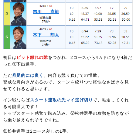
初日は
ピット離れの隙
をつかれ、2コースから4カドになり4着だ
った①下出選手。
ただ
舟足的には良く
、内容も競り負けての惜敗。
警戒な舟向きがあるので、ターンを絞りつつ軽快なさばきを見
せてくれると思います。
イン戦ならば
スタート速攻の先マイ逃げ切り
で、粘走してくれ
る可能世大です！
トップスタート感覚で踏み込み、②松井選手の攻勢を防ぎなが
ら乗り越えられそうですね。
②松井選手は2コース差しの1手。