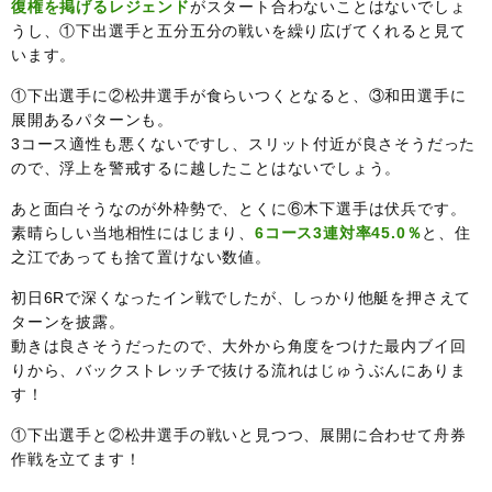
復権を掲げるレジェンド
がスタート合わないことはないでしょ
うし、①下出選手と五分五分の戦いを繰り広げてくれると見て
います。
①下出選手に②松井選手が食らいつくとなると、③和田選手に
展開あるパターンも。
3コース適性も悪くないですし、スリット付近が良さそうだった
ので、浮上を警戒するに越したことはないでしょう。
あと面白そうなのが外枠勢で、とくに⑥木下選手は伏兵です。
素晴らしい当地相性にはじまり、
6コース3連対率45.0％
と、住
之江であっても捨て置けない数値。
初日6Rで深くなったイン戦でしたが、しっかり他艇を押さえて
ターンを披露。
動きは良さそうだったので、大外から角度をつけた最内ブイ回
りから、バックストレッチで抜ける流れはじゅうぶんにありま
す！
①下出選手と②松井選手の戦いと見つつ、展開に合わせて舟券
作戦を立てます！