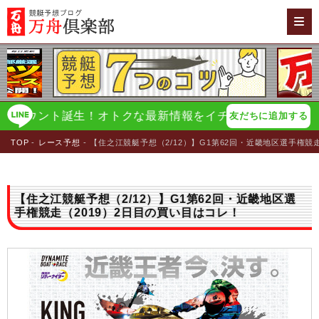
ウント誕生！オトクな最新情報をイチ早く配信！
万舟倶楽
友だちに追加する
TOP
レース予想
【住之江競艇予想（2/12）】G1第62回・近畿地区選手権競
【住之江競艇予想（2/12）】G1第62回・近畿地区選
手権競走（2019）2日目の買い目はコレ！