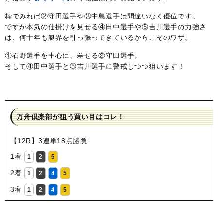
枠でみれば②守田選手や③中島選手は間違いなく優位です。
ですが本気の仕掛けを見せる④田中選手や⑤吉川選手の力強さ
は、何十年も艇界を引っ張ってきているからこそのワザ。
①石野選手を中心に、差せる②守田選手。
そして④田中選手と⑤吉川選手に警戒しつつ狙います！
万舟倶楽部が狙う買い目はコレ！
【12R】3連単18点勝負
1着
1
2
5
2着
1
2
4
5
3着
1
2
4
5