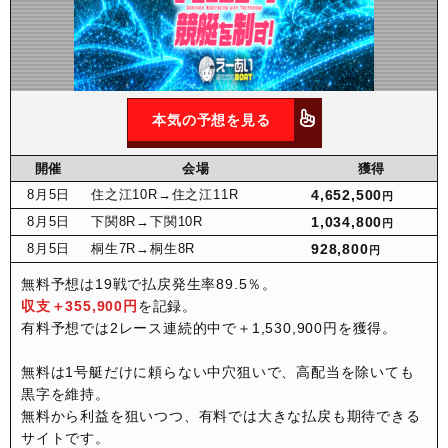
本気の予想を見る
開催
会場
獲得
8月
5日
住之江10R
→住之江11R
4,652,500
円
8月
5日
下関8R
→下関10R
1,034,800
円
8月
5日
桐生7R
→桐生8R
928,800
円
無料予想は19戦で払戻発生率89.5％。
収支＋355,900円
を記録。
有料予想では2レース連続的中で＋1,530,900円を獲得。
無料は1号艇だけに頼らない中穴狙いで、高配当を除いても
黒字を維持。
無料から利益を狙いつつ、有料では大きな払戻も期待できる
サイトです。