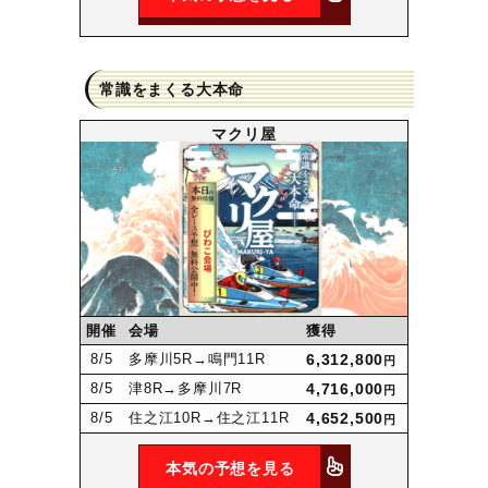
常識をまくる大本命
マクリ屋
開催
会場
獲得
8
/5
多摩川5R
→鳴門11R
6,312,800
円
8
/5
津8R
→多摩川7R
4,716,000
円
8
/5
住之江10R
→住之江11R
4,652,500
円
本気の予想を見る