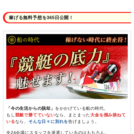
稼げる無料予想を365日公開！
「今の生活からの脱却」
をかかげている船の時代。
もし
競艇で勝てていない
なら、まとまった
大金を掴み損ねて
いる
なら、
そんな日々に別れを
告げましょう。
全24会場にスタッフを派遣しているのはもちろん。