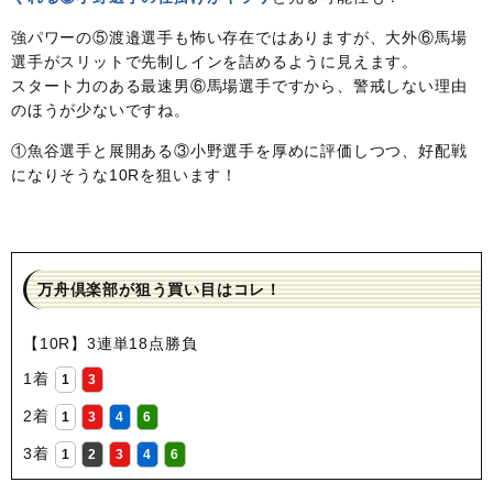
強パワーの⑤渡邉選手も怖い存在ではありますが、大外⑥馬場
選手がスリットで先制しインを詰めるように見えます。
スタート力のある最速男⑥馬場選手ですから、警戒しない理由
のほうが少ないですね。
①魚谷選手と展開ある③小野選手を厚めに評価しつつ、好配戦
になりそうな10Rを狙います！
万舟倶楽部が狙う買い目はコレ！
【10R】3連単18点勝負
1着
1
3
2着
1
3
4
6
3着
1
2
3
4
6