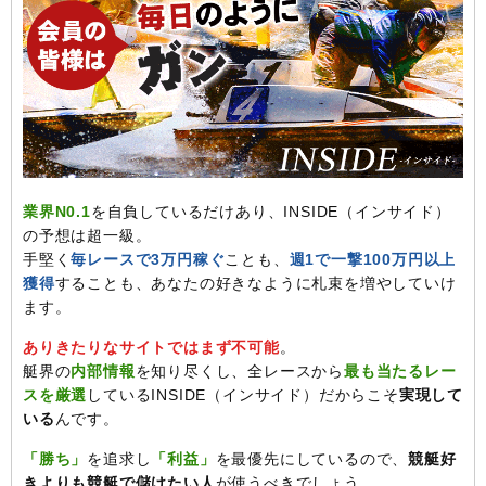
業界N0.1
を自負しているだけあり、INSIDE（インサイド）
の予想は超一級。
手堅く
毎レースで3万円稼ぐ
ことも、
週1で一撃100万円以上
獲得
することも、あなたの好きなように札束を増やしていけ
ます。
ありきたりなサイトではまず不可能
。
艇界の
内部情報
を知り尽くし、全レースから
最も当たるレー
スを厳選
しているINSIDE（インサイド）だからこそ
実現して
いる
んです。
「勝ち」
を追求し
「利益」
を最優先にしているので、
競艇好
きよりも競艇で儲けたい人
が使うべきでしょう。