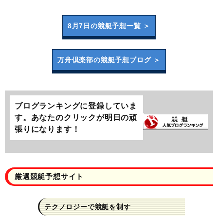
8月7日の
競艇予想一覧 ＞
万舟倶楽部の
競艇予想ブログ ＞
ブログランキングに登録していま
す。あなたのクリックが明日の頑
張りになります！
厳選競艇予想サイト
テクノロジーで競艇を制す