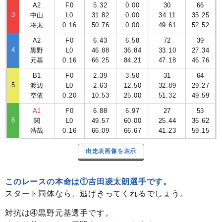
A2
F0
5.32
0.00
30
66
3
中山
L0
31.82
0.00
34.11
35.25
将太
0.16
50.76
0.00
49.61
52.52
A2
F0
6.43
6.58
72
39
4
黒野
L0
46.88
36.84
33.10
27.34
元基
0.16
66.25
84.21
47.18
46.76
B1
F0
2.39
3.50
31
64
5
渡辺
L0
2.63
12.50
32.89
29.27
空依
0.20
10.53
25.00
51.32
49.59
A1
F0
6.88
6.97
27
53
6
関
L0
49.57
60.00
25.44
36.62
浩哉
0.16
66.09
66.67
41.23
59.15
出走表画像を表示
このレースの本命は①吉田凌太朗選手です。
スタート同体なら、逃げきってくれるでしょう。
対抗は④黒野元基選手です。