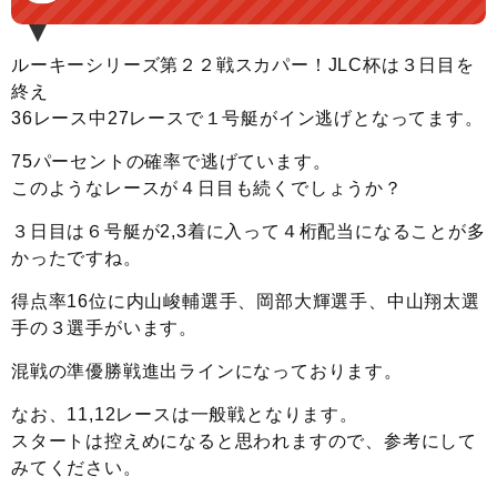
ルーキーシリーズ第２２戦スカパー！JLC杯は３日目を
終え
36レース中27レースで１号艇がイン逃げとなってます。
75パーセントの確率で逃げています。
このようなレースが４日目も続くでしょうか？
３日目は６号艇が2,3着に入って４桁配当になることが多
かったですね。
得点率16位に内山峻輔選手、岡部大輝選手、中山翔太選
手の３選手がいます。
混戦の準優勝戦進出ラインになっております。
なお、11,12レースは一般戦となります。
スタートは控えめになると思われますので、参考にして
みてください。