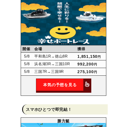
開催
会場
獲得
5
/8
平和島1R
→徳山8R
1,851,150
円
5
/8
浜名湖3R
→三国10R
992,200
円
5
/8
三国7R
→三国9R
275,100
円
本気の予想を見る
スマホひとつで即完結！
勝方艇