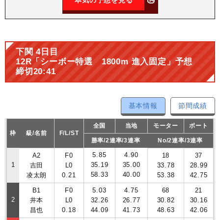
本気の予想を見る
下関 4日目
12R「シーボー特選 1800m 進入固定」予想
締切20:41
基本情報
節間成績
全国
当地
モーター
ボート
枠
級/名前
F/L/ST
勝率/2連率/3連率
No/2連率/3連率
5.85
4.90
A2
F0
18
37
1
35.19
35.00
吉田
L0
33.78
28.99
58.33
40.00
凌太朗
0.21
53.38
42.75
B1
F0
5.03
4.75
68
21
2
井本
L0
32.26
26.77
30.82
30.16
昌也
0.18
44.09
41.73
48.63
42.06