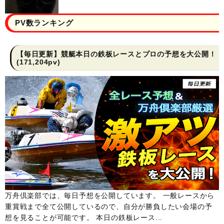
PV数ランキング
【毎日更新】競艇本日の鉄板レースとプロの予想を大公開！
(171,204pv)
万舟倶楽部では、毎日予想を公開しています。 一般レースから
重賞戦まで全て公開しているので、自分が勝負したい会場の予
想を見ることが可能です。 本日の鉄板レース...