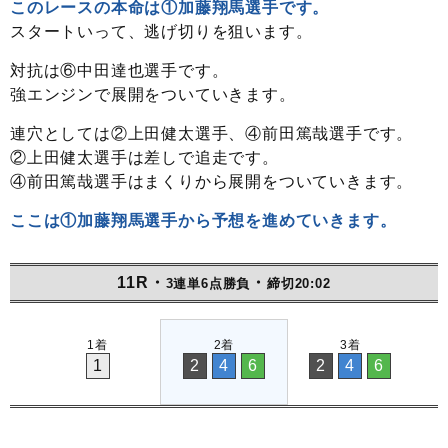
このレースの本命は①加藤翔馬選手です。
スタートいって、逃げ切りを狙います。
対抗は⑥中田達也選手です。
強エンジンで展開をついていきます。
連穴としては②上田健太選手、④前田篤哉選手です。
②上田健太選手は差しで追走です。
④前田篤哉選手はまくりから展開をついていきます。
ここは①加藤翔馬選手から予想を進めていきます。
11R・
・
3連単6点勝負
締切20:02
1着
2着
3着