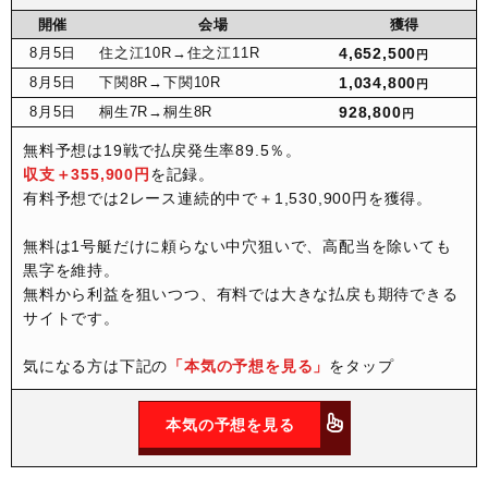
開催
会場
獲得
8月
5日
住之江10R
→住之江11R
4,652,500
円
8月
5日
下関8R
→下関10R
1,034,800
円
8月
5日
桐生7R
→桐生8R
928,800
円
無料予想は19戦で払戻発生率89.5％。
収支＋355,900円
を記録。
有料予想では2レース連続的中で＋1,530,900円を獲得。
無料は1号艇だけに頼らない中穴狙いで、高配当を除いても
黒字を維持。
無料から利益を狙いつつ、有料では大きな払戻も期待できる
サイトです。
気になる方は下記の
「本気の予想を見る」
をタップ
本気の予想を見る