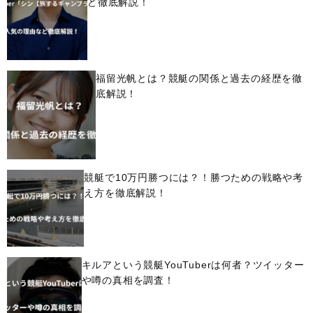
ど徹底解説！
福留光帆とは？競艇の関係と過去の経歴を徹
底解説！
競艇で10万円勝つには？！勝つための戦略や考
え方を徹底解説！
キルアという競艇YouTuberは何者？ツイッター
や噂の真相を調査！