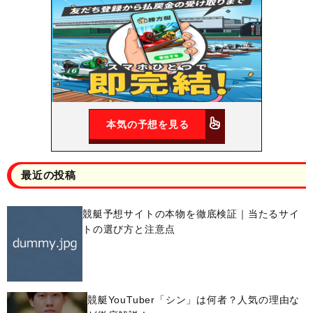
本気の予想を見る
最近の投稿
競艇予想サイトの本物を徹底検証｜当たるサイ
トの選び方と注意点
競艇YouTuber「シン」は何者？人気の理由な