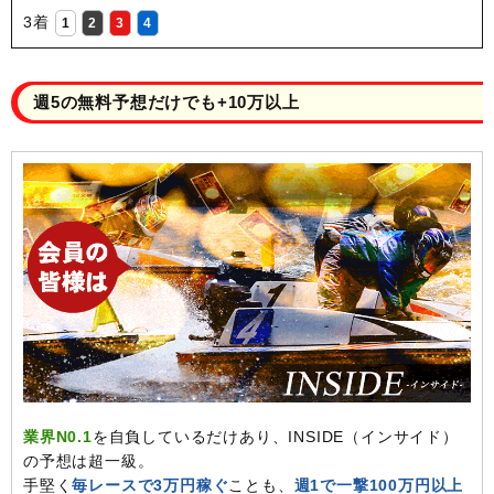
3着
1
2
3
4
週5の無料予想だけでも+10万以上
業界N0.1
を自負しているだけあり、INSIDE（インサイド）
の予想は超一級。
手堅く
毎レースで3万円稼ぐ
ことも、
週1で一撃100万円以上