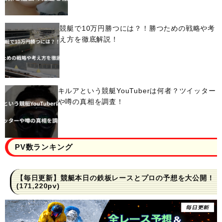
競艇で10万円勝つには？！勝つための戦略や考
え方を徹底解説！
キルアという競艇YouTuberは何者？ツイッター
や噂の真相を調査！
PV数ランキング
【毎日更新】競艇本日の鉄板レースとプロの予想を大公開！
(171,220pv)