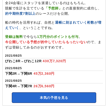
全24会場にスタッフを派遣しているのはもちろん。
競艇で生計を立てている
「予想師」
との直接契約に成功し、
的中期待度7割以上
のレースだけを公開。
船の時代を活用すれば、自然と
通帳に刻まれていく桁数が増
えていく
、ということですね。
登録は無料
で今なら
1万円分のポイントも付与
。
今公開している予想が的中していたらもったいない
ので、ま
ずは登録してみるのがおすすめです。
2021/08/25
びわこ8R→びわこ12R
430万7,320円
2021/08/25
下関2R→下関6R
45万2,360円
2021/08/25
下関4R→下関7R
26万6,560円
本気の予想を見る