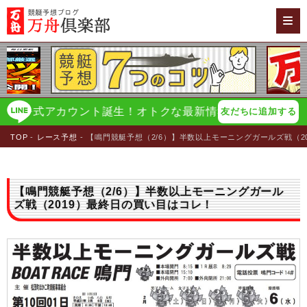
公式アカウント誕生！オトクな最新情報をイチ早く配信！
万
友だちに追加する
TOP
レース予想
【鳴門競艇予想（2/6）】半数以上モーニングガールズ戦（2
【鳴門競艇予想（2/6）】半数以上モーニングガール
ズ戦（2019）最終日の買い目はコレ！