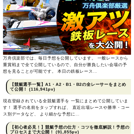
万舟倶楽部では、毎日予想を公開しています。 一般レースから
重賞戦まで全て公開しているので、自分が勝負したい会場の予
想を見ることが可能です。 本日の鉄板レース...
【競艇選手一覧】A1・A2・B1・B2の全レーサーをまとめ
て公開！
(116,941pv)
現在登録されている全競艇選手を 一覧にまとめて公開していま
す！ 選手の名前をタップすれば、 直近出場レースや勝率・コー
ス別データなど、 より細かな予想に...
【初心者必見！】競艇予想の仕方・コツを徹底解説！予想の
プロセスまで大公開！
(91,855pv)