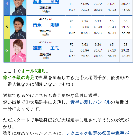
ここまで
オール3連対
。
節イチ級の舟足
で白星を量産してきた①大場選手が、優勝戦の
一番人気なのは間違いないですね！
対抗できるのはこちらも舟足良好な②仲口選手。
鋭い出足で①大場選手に肉薄し、
素早い差しハンドル
の展開は
十分にありえます。
ただスタートで半艇身ほど①大場選手に離されそうなのが気が
かり。
強引に攻めていったところに、
テクニック抜群の③田中選手が