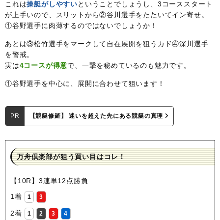
これは
操艇がしやすい
ということでしょうし、3コーススタート
が上手いので、スリットから②谷川選手をたたいてイン寄せ。
①谷野選手に肉薄するのではないでしょうか！
あとは③松竹選手をマークして自在展開を狙うカド④深川選手
を警戒。
実は
4コースが得意
で、一撃を秘めているのも魅力です。
①谷野選手を中心に、展開に合わせて狙います！
PR
【競艇修羅】 迷いを超えた先にある競艇の真理
万舟倶楽部が狙う買い目はコレ！
【10R】3連単12点勝負
1着
1
3
2着
1
2
3
4