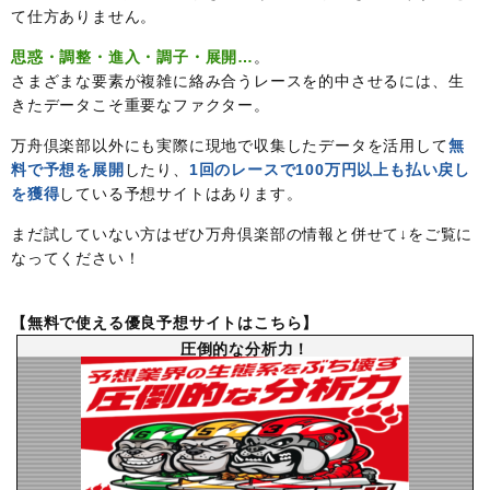
て仕方ありません。
思惑・調整・進入・調子・展開…
。
さまざまな要素が複雑に絡み合うレースを的中させるには、生
きたデータこそ重要なファクター。
万舟倶楽部以外にも実際に現地で収集したデータを活用して
無
料で予想を展開
したり、
1回のレースで100万円以上も払い戻し
を獲得
している予想サイトはあります。
まだ試していない方はぜひ万舟倶楽部の情報と併せて↓をご覧に
なってください！
【無料で使える優良予想サイトはこちら】
圧倒的な分析力！