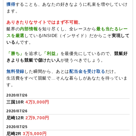
獲得
することも、あなたの好きなように札束を増やしていけ
ます。
ありきたりなサイトではまず不可能
。
艇界の
内部情報
を知り尽くし、全レースから
最も当たるレー
スを厳選
しているINSIDE（インサイド）だからこそ
実現して
いる
んです。
「勝ち」
を追求し
「利益」
を最優先にしているので、
競艇好
きよりも競艇で儲けたい人
が使うべきでしょう。
無料登録
した瞬間から、あとは
配当金を受け取る
だけ。
生活費をすべて競艇で…そんな暮らしがあなたを待っていま
す。
2020/07/26
三国10R
4万3,000円
2020/07/26
尼崎12R
2万9,700円
2020/07/25
尼崎2R
3万5,000円