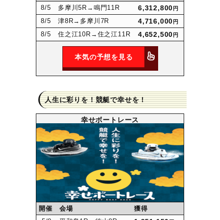
8
/5
多摩川5R
→鳴門11R
6,312,800
円
8
/5
津8R
→多摩川7R
4,716,000
円
8
/5
住之江10R
→住之江11R
4,652,500
円
本気の予想を見る
人生に彩りを！競艇で幸せを！
幸せボートレース
開催
会場
獲得