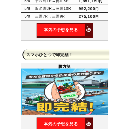
5
/8
平和島1R
→徳山8R
1,851,150
円
5
/8
浜名湖3R
→三国10R
992,200
円
5
/8
三国7R
→三国9R
275,100
円
本気の予想を見る
スマホひとつで即完結！
勝方艇
本気の予想を見る