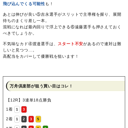
飛び込んでくる可能性
も！
あとは伸びが良い⑤吉永選手がスリットで主導権を握り、展開
待ちのまくり差し一本。
混戦になれば最内回りで浮上できる⑥遠藤選手も押さえておく
べきでしょうか。
不気味なカド④渡邉選手は、
スタート不安
があるので連対は難
しいと見つつ…。
高配当をカバーして優勝戦を狙います！
万舟倶楽部が狙う買い目はコレ！
【12R】3連単18点勝負
1着
1
3
2着
1
2
3
5