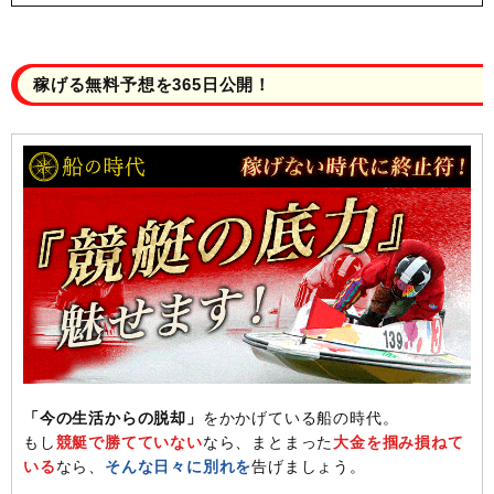
稼げる無料予想を365日公開！
「今の生活からの脱却」
をかかげている船の時代。
もし
競艇で勝てていない
なら、まとまった
大金を掴み損ねて
いる
なら、
そんな日々に別れを
告げましょう。