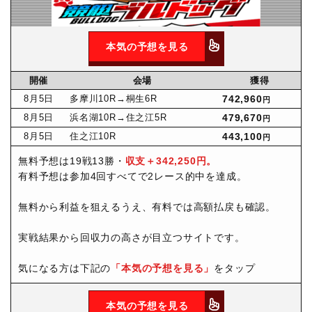
本気の予想を見る
開催
会場
獲得
8月
5日
多摩川10R
→桐生6R
742,960
円
8月
5日
浜名湖10R
→住之江5R
479,670
円
8月
5日
住之江10R
443,100
円
無料予想は19戦13勝・
収支＋342,250円。
有料予想は参加4回すべてで2レース的中を達成。
無料から利益を狙えるうえ、有料では高額払戻も確認。
実戦結果から回収力の高さが目立つサイトです。
気になる方は下記の
「本気の予想を見る」
をタップ
本気の予想を見る