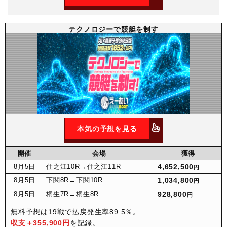
テクノロジーで競艇を制す
本気の予想を見る
開催
会場
獲得
8月
5日
住之江10R
→住之江11R
4,652,500
円
8月
5日
下関8R
→下関10R
1,034,800
円
8月
5日
桐生7R
→桐生8R
928,800
円
無料予想は19戦で払戻発生率89.5％。
収支＋355,900円
を記録。