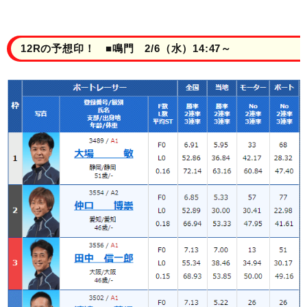
12Rの予想印！ ■鳴門 2/6（水）14:47～