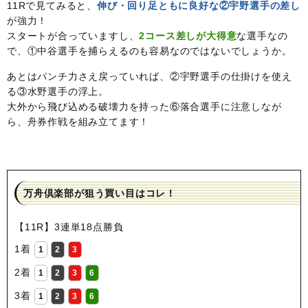
11Rで見てみると、
伸び・回り足ともに良好な②宇野選手の差し
が強力！
スタートが合っていますし、
2コース差しが大得意
な選手なの
で、①中谷選手を捕らえるのも容易なのではないでしょうか。
あとはパンチ力さえ戻っていれば、②宇野選手の仕掛けを使え
る③水野選手の浮上。
大外から飛び込める破壊力を持った⑥落合選手に注意しなが
ら、舟券作戦を組み立てます！
万舟倶楽部が狙う買い目はコレ！
【11R】3連単18点勝負
1着
1
2
3
2着
1
2
3
6
3着
1
2
3
6