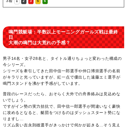
3着
1
2
3
5
6
鳴門競艇場：半数以上モーニングガールズ戦は最終
日
大潮の鳴門は大荒れの予感？
男子14名・女子28名と、タイトル通りちょっと変わった構成の
今シリーズ。
シリーズを牽引してきた田中信一郎選手や仲口博崇選手の名前
がキラリと光っていますが、紅一点で優出した遠藤エミ選手が
鳴門スタンドを沸かす予感がしています。
普段のレースだったら、おそらく大外での舟券絡みは見込めな
いでしょう。
ですがイン勢の実力拮抗で、田中信一郎選手が間違いなく豪快
に攻めるとなると、艇団をつけるのはダッシュスタート勢にな
りますし…
リズム良い吉永則雄選手がきっかけで何かが起きる…そう見え