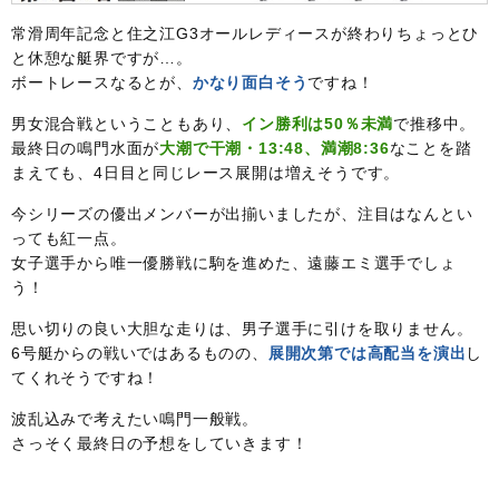
常滑周年記念と住之江G3オールレディースが終わりちょっとひ
と休憩な艇界ですが…。
ボートレースなるとが、
かなり面白そう
ですね！
男女混合戦ということもあり、
イン勝利は50％未満
で推移中。
最終日の鳴門水面が
大潮で干潮・13:48、満潮8:36
なことを踏
まえても、4日目と同じレース展開は増えそうです。
今シリーズの優出メンバーが出揃いましたが、注目はなんとい
っても紅一点。
女子選手から唯一優勝戦に駒を進めた、遠藤エミ選手でしょ
う！
思い切りの良い大胆な走りは、男子選手に引けを取りません。
6号艇からの戦いではあるものの、
展開次第では高配当を演出
し
てくれそうですね！
波乱込みで考えたい鳴門一般戦。
さっそく最終日の予想をしていきます！