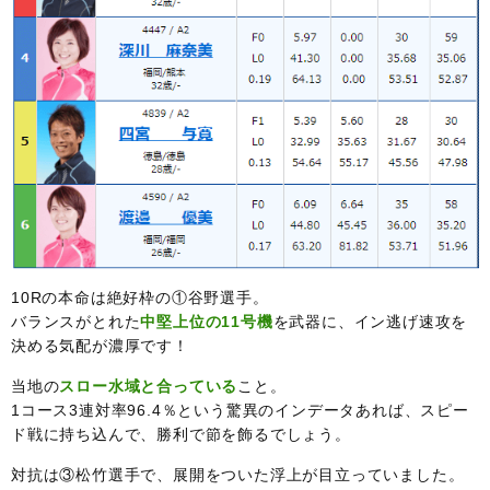
10Rの本命は絶好枠の①谷野選手。
バランスがとれた
中堅上位の11号機
を武器に、イン逃げ速攻を
決める気配が濃厚です！
当地の
スロー水域と合っている
こと。
1コース3連対率96.4％という驚異のインデータあれば、スピー
ド戦に持ち込んで、勝利で節を飾るでしょう。
対抗は③松竹選手で、展開をついた浮上が目立っていました。