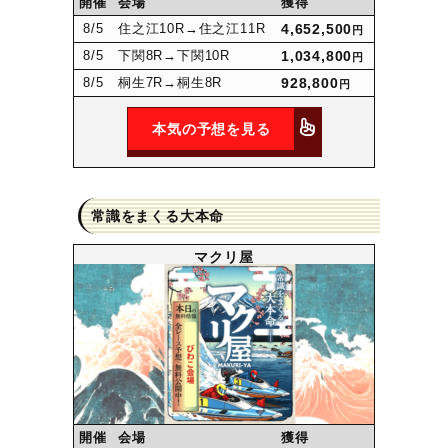
開催
会場
獲得
8
/5
住之江10R
→住之江11R
4,652,500
円
8
/5
下関8R
→下関10R
1,034,800
円
8
/5
桐生7R
→桐生8R
928,800
円
本気の予想を見る
常識をまくる大本命
マクリ屋
開催
会場
獲得