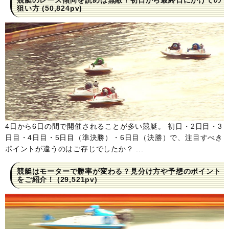
競艇のレース傾向を読めば無敵！初日から最終日にかけての
狙い方
(50,824pv)
4日から6日の間で開催されることが多い競艇。 初日・2日目・3
日目・4日目・5日目（準決勝）・6日目（決勝）で、注目すべき
ポイントが違うのはご存じでしたか？ ...
競艇はモーターで勝率が変わる？見分け方や予想のポイント
をご紹介！
(29,521pv)