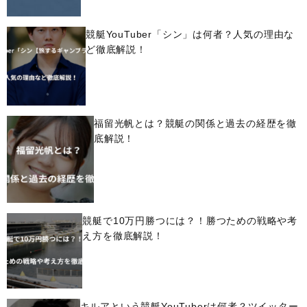
競艇YouTuber「シン」は何者？人気の理由な
ど徹底解説！
福留光帆とは？競艇の関係と過去の経歴を徹
底解説！
競艇で10万円勝つには？！勝つための戦略や考
え方を徹底解説！
キルアという競艇YouTuberは何者？ツイッター