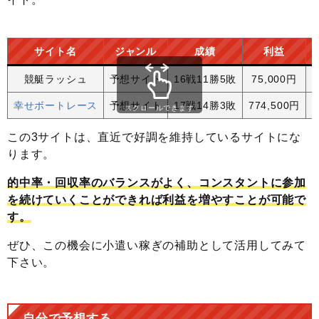
サイト名
ジャンル
成績
利益
競艇ラッシュ
予想サイト
16戦11勝5敗
75,000円
幸せボートレース
予想サイト
17戦14勝3敗
774,500円
スクロールできます
この3サイトは、直近で好調を維持しているサイトにな
ります。
的中率・回収率のバランスがよく、コンスタントに参加
を続けていくことができれば利益を増やすことが可能で
す。
ぜひ、この機会に小遣い稼ぎの補助として活用してみて
下さい。
自分で予想する