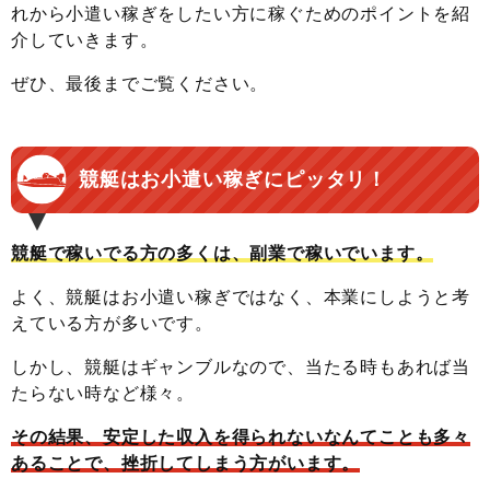
れから小遣い稼ぎをしたい方に稼ぐためのポイントを紹
介していきます。
ぜひ、最後までご覧ください。
競艇はお小遣い稼ぎにピッタリ！
競艇で稼いでる方の多くは、副業で稼いでいます。
よく、競艇はお小遣い稼ぎではなく、本業にしようと考
えている方が多いです。
しかし、競艇はギャンブルなので、当たる時もあれば当
たらない時など様々。
その結果、安定した収入を得られないなんてことも多々
あることで、挫折してしまう方がいます。