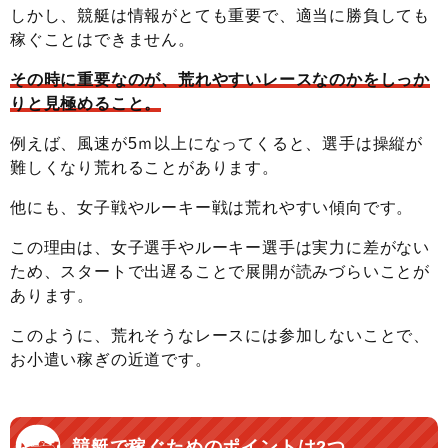
しかし、競艇は情報がとても重要で、適当に勝負しても
稼ぐことはできません。
その時に重要なのが、荒れやすいレースなのかをしっか
りと見極めること。
例えば、風速が5ｍ以上になってくると、選手は操縦が
難しくなり荒れることがあります。
他にも、女子戦やルーキー戦は荒れやすい傾向です。
この理由は、女子選手やルーキー選手は実力に差がない
ため、スタートで出遅ることで展開が読みづらいことが
あります。
このように、荒れそうなレースには参加しないことで、
お小遣い稼ぎの近道です。
競艇で稼ぐためのポイントは2つ