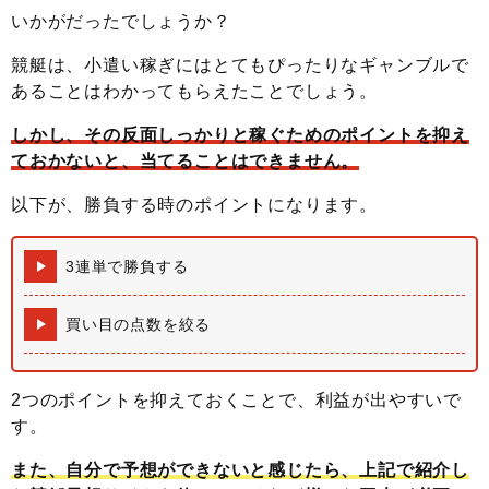
いかがだったでしょうか？
競艇は、小遣い稼ぎにはとてもぴったりなギャンブルで
あることはわかってもらえたことでしょう。
しかし、その反面しっかりと稼ぐためのポイントを抑え
ておかないと、当てることはできません。
以下が、勝負する時のポイントになります。
3連単で勝負する
買い目の点数を絞る
2つのポイントを抑えておくことで、利益が出やすいで
す。
また、自分で予想ができないと感じたら、上記で紹介し