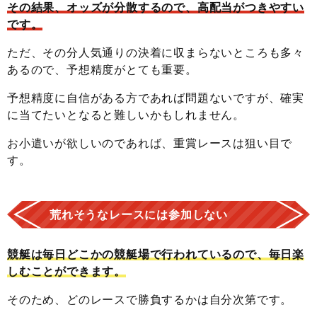
その結果、オッズが分散するので、高配当がつきやすい
です。
ただ、その分人気通りの決着に収まらないところも多々
あるので、予想精度がとても重要。
予想精度に自信がある方であれば問題ないですが、確実
に当てたいとなると難しいかもしれません。
お小遣いが欲しいのであれば、重賞レースは狙い目で
す。
荒れそうなレースには参加しない
競艇は毎日どこかの競艇場で行われているので、毎日楽
しむことができます。
そのため、どのレースで勝負するかは自分次第です。