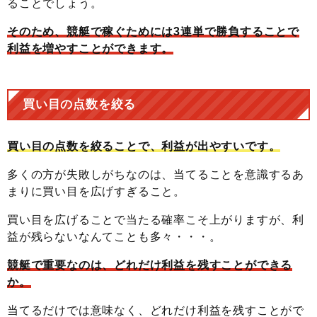
ることでしょう。
そのため、競艇で稼ぐためには3連単で勝負することで
利益を増やすことができます。
買い目の点数を絞る
買い目の点数を絞ることで、利益が出やすいです。
多くの方が失敗しがちなのは、当てることを意識するあ
まりに買い目を広げすぎること。
買い目を広げることで当たる確率こそ上がりますが、利
益が残らないなんてことも多々・・・。
競艇で重要なのは、どれだけ利益を残すことができる
か。
当てるだけでは意味なく、どれだけ利益を残すことがで