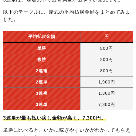
以下のテーブルに、賭式の平均払戻金額をまとめてみま
した。
平均払戻金額
円
単勝
500円
複勝
200円
2連複
800円
2連単
1,900円
3連複
1,300円
3連単
7,300円
3連単が最も払い戻し金額が高く、7,300円。
単勝に比べると、いかに稼ぎやすいかがわかってもらえ