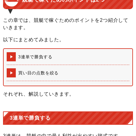
この章では、競艇で稼ぐためのポイントを2つ紹介して
いきます。
以下にまとめてみました。
3連単で勝負する
買い目の点数を絞る
それぞれ、解説していきます。
3連単で勝負する
3連単は、競艇の中で最も利益が出やすい賭式です。