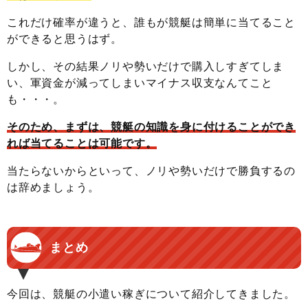
これだけ確率が違うと、誰もが競艇は簡単に当てること
ができると思うはず。
しかし、その結果ノリや勢いだけで購入しすぎてしま
い、軍資金が減ってしまいマイナス収支なんてこと
も・・・。
そのため、まずは、競艇の知識を身に付けることができ
れば当てることは可能です。
当たらないからといって、ノリや勢いだけで勝負するの
は辞めましょう。
まとめ
今回は、競艇の小遣い稼ぎについて紹介してきました。