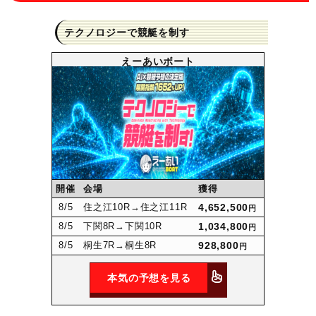
テクノロジーで競艇を制す
えーあいボート
開催
会場
獲得
8
/5
住之江10R
→住之江11R
4,652,500
円
8
/5
下関8R
→下関10R
1,034,800
円
8
/5
桐生7R
→桐生8R
928,800
円
本気の予想を見る