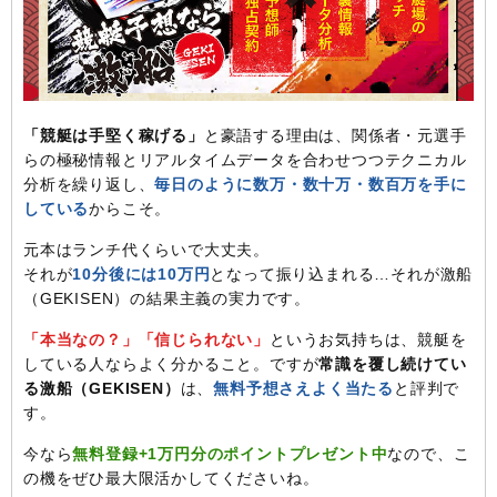
「競艇は手堅く稼げる」
と豪語する理由は、関係者・元選手
らの極秘情報とリアルタイムデータを合わせつつテクニカル
分析を繰り返し、
毎日のように数万・数十万・数百万を手に
している
からこそ。
元本はランチ代くらいで大丈夫。
それが
10分後には10万円
となって振り込まれる…それが激船
（GEKISEN）の結果主義の実力です。
「本当なの？」「信じられない」
というお気持ちは、競艇を
している人ならよく分かること。ですが
常識を覆し続けてい
る激船（GEKISEN）
は、
無料予想さえよく当たる
と評判で
す。
今なら
無料登録+1万円分のポイントプレゼント中
なので、こ
の機をぜひ最大限活かしてくださいね。