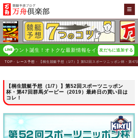
ウント誕生！オトクな最新情報をイチ早く配信！
万舟倶楽
友だちに追加する
TOP
レース予想
【桐生競艇予想（1/7）】第52回スポーツニッポン杯・第4
【桐生競艇予想（1/7）】第52回スポーツニッポン
杯・第47回群馬ダービー（2019）最終日の買い目は
コレ！