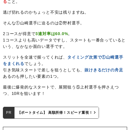
る
こと。
逃げ切れるのかちょっと不安は残りますね。
そんな①山崎選手に迫るのは②野村選手。
2コースが得意で
3連対率は60.0%
。
1コースよりも高いデータですし、スタートも一番合っていると
いう、なかなか面白い選手です。
スリットを全速で握ってくれば、
タイミング次第で①山崎選手
をまくれる
でしょう。
引き気味スタートで差しを狙うとしても、
抜けきるだけの舟足
あるのも押したい要素の1つ。
最後に爆発的なスタートで、展開狙う⑤上村選手を押さえつ
つ、10Rを狙います！
PR
【ボートタイム】 高額所得！スピード重視！