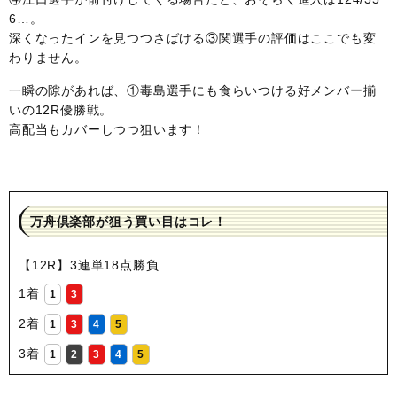
6…。
深くなったインを見つつさばける③関選手の評価はここでも変
わりません。
一瞬の隙があれば、①毒島選手にも食らいつける好メンバー揃
いの12R優勝戦。
高配当もカバーしつつ狙います！
万舟倶楽部が狙う買い目はコレ！
【12R】3連単18点勝負
1着
1
3
2着
1
3
4
5
3着
1
2
3
4
5