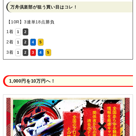
万舟倶楽部が狙う買い目はコレ！
【10R】3連単18点勝負
1着
1
2
2着
1
2
4
5
3着
1
2
3
4
5
1,000円を10万円へ！