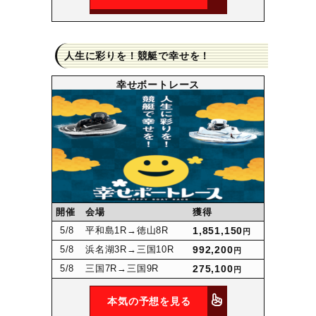
人生に彩りを！競艇で幸せを！
幸せボートレース
開催
会場
獲得
5
/8
平和島1R
→徳山8R
1,851,150
円
5
/8
浜名湖3R
→三国10R
992,200
円
5
/8
三国7R
→三国9R
275,100
円
本気の予想を見る