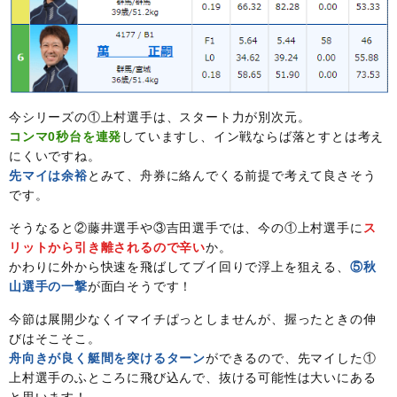
今シリーズの①上村選手は、スタート力が別次元。
コンマ0秒台を連発
していますし、イン戦ならば落とすとは考え
にくいですね。
先マイは余裕
とみて、舟券に絡んでくる前提で考えて良さそう
です。
そうなると②藤井選手や③吉田選手では、今の①上村選手に
ス
リットから引き離されるので辛い
か。
かわりに外から快速を飛ばしてブイ回りで浮上を狙える、
⑤秋
山選手の一撃
が面白そうです！
今節は展開少なくイマイチぱっとしませんが、握ったときの伸
びはそこそこ。
舟向きが良く艇間を突けるターン
ができるので、先マイした①
上村選手のふところに飛び込んで、抜ける可能性は大いにある