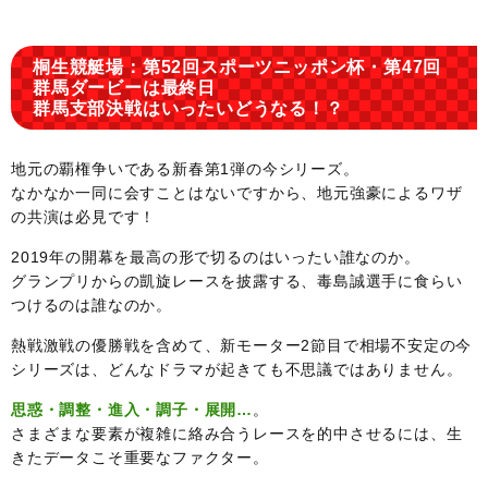
桐生競艇場：第52回スポーツニッポン杯・第47回
群馬ダービーは最終日
群馬支部決戦はいったいどうなる！？
地元の覇権争いである新春第1弾の今シリーズ。
なかなか一同に会すことはないですから、地元強豪によるワザ
の共演は必見です！
2019年の開幕を最高の形で切るのはいったい誰なのか。
グランプリからの凱旋レースを披露する、毒島誠選手に食らい
つけるのは誰なのか。
熱戦激戦の優勝戦を含めて、新モーター2節目で相場不安定の今
シリーズは、どんなドラマが起きても不思議ではありません。
思惑・調整・進入・調子・展開…
。
さまざまな要素が複雑に絡み合うレースを的中させるには、生
きたデータこそ重要なファクター。