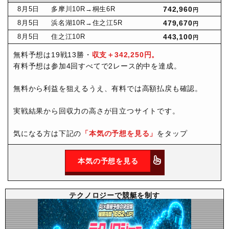
8月
5日
多摩川10R
→桐生6R
742,960
円
8月
5日
浜名湖10R
→住之江5R
479,670
円
8月
5日
住之江10R
443,100
円
無料予想は19戦13勝・
収支＋342,250円。
有料予想は参加4回すべてで2レース的中を達成。
無料から利益を狙えるうえ、有料では高額払戻も確認。
実戦結果から回収力の高さが目立つサイトです。
気になる方は下記の
「本気の予想を見る」
をタップ
本気の予想を見る
テクノロジーで競艇を制す