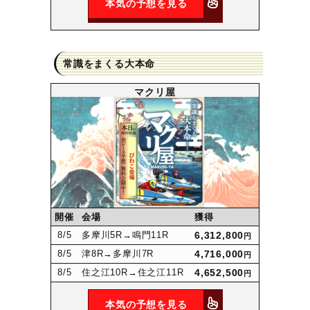
本気の予想を見る
常識をまくる大本命
マクリ屋
開催
会場
獲得
8
/5
多摩川5R
→鳴門11R
6,312,800
円
8
/5
津8R
→多摩川7R
4,716,000
円
8
/5
住之江10R
→住之江11R
4,652,500
円
本気の予想を見る