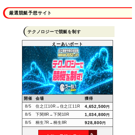
厳選競艇予想サイト
テクノロジーで競艇を制す
えーあいボート
開催
会場
獲得
8
/5
住之江10R
→住之江11R
4,652,500
円
8
/5
下関8R
→下関10R
1,034,800
円
8
/5
桐生7R
→桐生8R
928,800
円