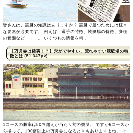
皆さんは、競艇の知識はありますか？ 競艇で勝つためには様々
な要素が必要です。 例えば、選手の特徴、競艇場の特徴、券種
の種類など・・・。 いくつもの情報を精...
【万舟券は確実！？】穴がでやすい、荒れやすい競艇場の特
徴とは
(51,347pv)
1コースの勝率は50％超えが当たり前の競艇。 ですが6コースか
ら捲って、100倍以上の万舟券になるときもありますよね。 そ