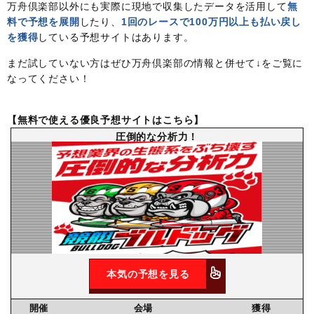
万舟倶楽部以外にも実際に現地で収集したデータを活用して
無
料で予想を展開
したり、
1回のレースで100万円以上も払い戻し
を獲得
している予想サイトはあります。
まだ試していない方はぜひ万舟倶楽部の情報と併せて↓をご覧に
なってください！
【無料で使える優良予想サイトはこちら】
圧倒的な分析力！
本気の予想を見る
開催
会場
獲得