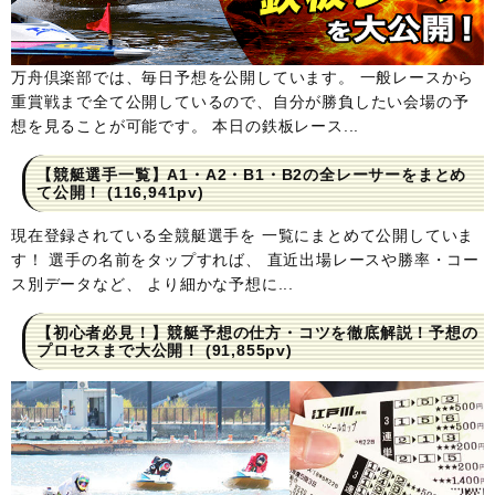
万舟倶楽部では、毎日予想を公開しています。 一般レースから
重賞戦まで全て公開しているので、自分が勝負したい会場の予
想を見ることが可能です。 本日の鉄板レース...
【競艇選手一覧】A1・A2・B1・B2の全レーサーをまとめ
て公開！
(116,941pv)
現在登録されている全競艇選手を 一覧にまとめて公開していま
す！ 選手の名前をタップすれば、 直近出場レースや勝率・コー
ス別データなど、 より細かな予想に...
【初心者必見！】競艇予想の仕方・コツを徹底解説！予想の
プロセスまで大公開！
(91,855pv)