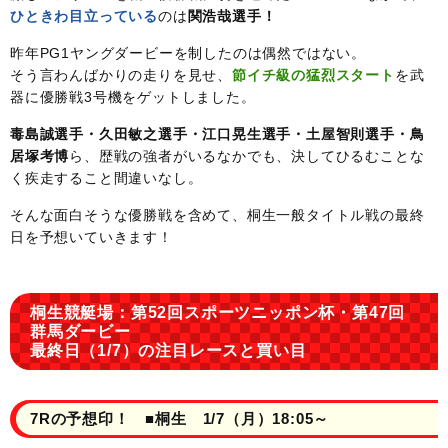
ひときわ目立っている
のは
関浩哉選手！
昨年PG1ヤングダービーを制したのは偶然ではない。
そう言わんばかりの走りを見せ、
節イチ級の猛烈スタート
を武
器に優勝戦3号機をゲットしました。
毒島誠選手・久田敏之選手・江口晃生選手・土屋智則選手・鳥
居塚考博
ら、歴戦の強者がいるなかでも、決してひるむことな
く疾走すること間違いなし。
そんな面白そうな優勝戦を含めて、桐生一般タイトル戦の最終
日を予想いていきます！
桐生競艇場：第52回スポーツニッポン杯・第47回
群馬ダービー
最終日（1/7）の注目レースと買い目
7Rの予想印！ ■桐生 1/7（月）18:05～