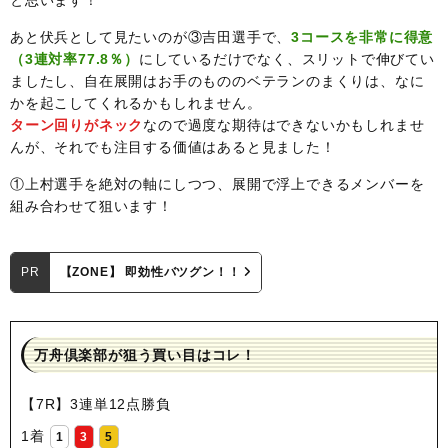
と思います！
あと伏兵として見たいのが③吉田選手で、
3コースを非常に得意
（3連対率77.8％）
にしているだけでなく、スリットで伸びてい
ましたし、自在展開はお手のもののベテランのまくりは、なに
かを起こしてくれるかもしれません。
ターン回りがネック
なので過度な期待はできないかもしれませ
んが、それでも注目する価値はあると見ました！
①上村選手を絶対の軸にしつつ、展開で浮上できるメンバーを
組み合わせて狙います！
PR
【ZONE】 即効性バツグン！！
万舟倶楽部が狙う買い目はコレ！
【7R】3連単12点勝負
1着
1
3
5