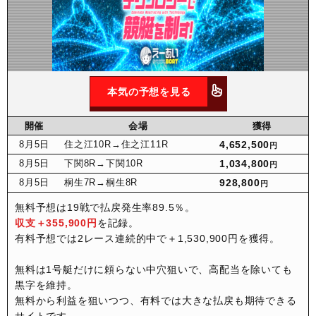
本気の予想を見る
開催
会場
獲得
8月
5日
住之江10R
→住之江11R
4,652,500
円
8月
5日
下関8R
→下関10R
1,034,800
円
8月
5日
桐生7R
→桐生8R
928,800
円
無料予想は19戦で払戻発生率89.5％。
収支＋355,900円
を記録。
有料予想では2レース連続的中で＋1,530,900円を獲得。
無料は1号艇だけに頼らない中穴狙いで、高配当を除いても
黒字を維持。
無料から利益を狙いつつ、有料では大きな払戻も期待できる
サイトです。