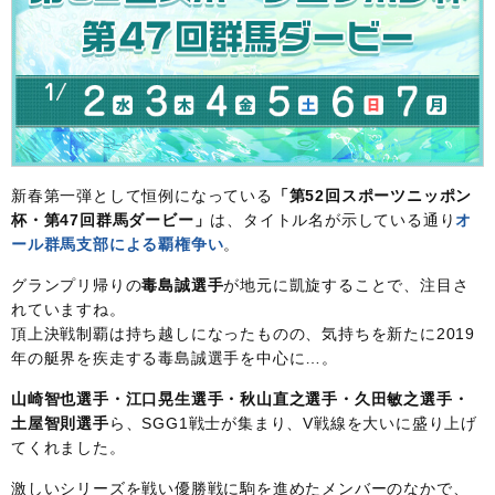
新春第一弾として恒例になっている
「第52回スポーツニッポン
杯・第47回群馬ダービー」
は、タイトル名が示している通り
オ
ール群馬支部による覇権争い
。
グランプリ帰りの
毒島誠選手
が地元に凱旋することで、注目さ
れていますね。
頂上決戦制覇は持ち越しになったものの、気持ちを新たに2019
年の艇界を疾走する毒島誠選手を中心に…。
山崎智也選手・江口晃生選手・秋山直之選手・久田敏之選手・
土屋智則選手
ら、SGG1戦士が集まり、V戦線を大いに盛り上げ
てくれました。
激しいシリーズを戦い優勝戦に駒を進めたメンバーのなかで、