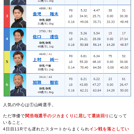
人気の中心は①山崎選手。
ただ準優で
関浩哉選手のジカまくりに屈して選抜回り
になって
いること。
4日目11Rでも遅れたスタートからまくられ
イン戦を落としてい