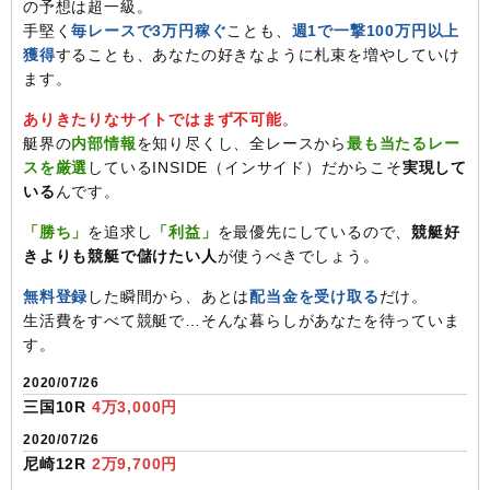
の予想は超一級。
手堅く
毎レースで3万円稼ぐ
ことも、
週1で一撃100万円以上
獲得
することも、あなたの好きなように札束を増やしていけ
ます。
ありきたりなサイトではまず不可能
。
艇界の
内部情報
を知り尽くし、全レースから
最も当たるレー
スを厳選
しているINSIDE（インサイド）だからこそ
実現して
いる
んです。
「勝ち」
を追求し
「利益」
を最優先にしているので、
競艇好
きよりも競艇で儲けたい人
が使うべきでしょう。
無料登録
した瞬間から、あとは
配当金を受け取る
だけ。
生活費をすべて競艇で…そんな暮らしがあなたを待っていま
す。
2020/07/26
三国10R
4万3,000円
2020/07/26
尼崎12R
2万9,700円