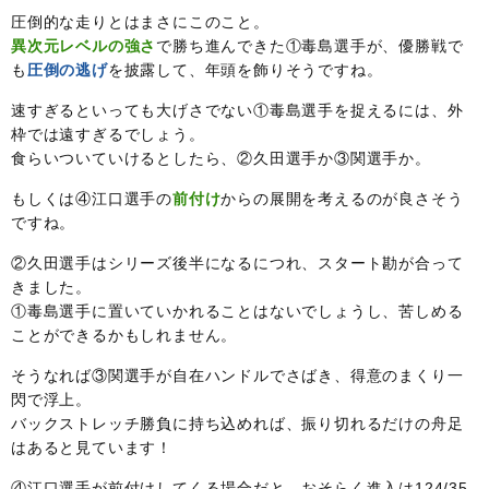
圧倒的な走りとはまさにこのこと。
異次元レベルの強さ
で勝ち進んできた①毒島選手が、優勝戦で
も
圧倒の逃げ
を披露して、年頭を飾りそうですね。
速すぎるといっても大げさでない①毒島選手を捉えるには、外
枠では遠すぎるでしょう。
食らいついていけるとしたら、②久田選手か③関選手か。
もしくは④江口選手の
前付け
からの展開を考えるのが良さそう
ですね。
②久田選手はシリーズ後半になるにつれ、スタート勘が合って
きました。
①毒島選手に置いていかれることはないでしょうし、苦しめる
ことができるかもしれません。
そうなれば③関選手が自在ハンドルでさばき、得意のまくり一
閃で浮上。
バックストレッチ勝負に持ち込めれば、振り切れるだけの舟足
はあると見ています！
④江口選手が前付けしてくる場合だと、おそらく進入は124/35