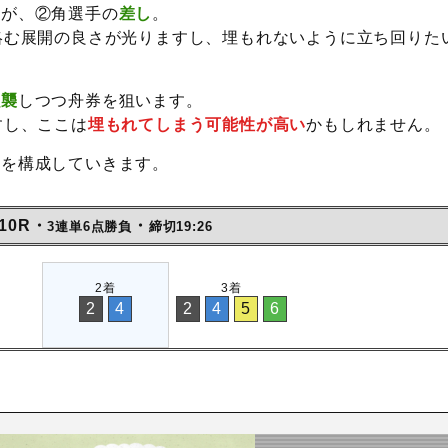
のが、②角選手の
差し
。
絡む展開の良さが光りますし、埋もれないように立ち回りた
強襲
しつつ舟券を狙います。
すし、ここは
埋もれてしまう可能性が高い
かもしれません。
目を構成していきます。
10R・
・
3連単6点勝負
締切19:26
2着
3着