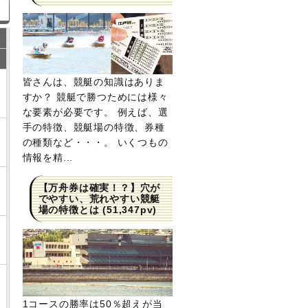
皆さんは、競艇の知識はありま
すか？ 競艇で勝つためには様々
な要素が必要です。 例えば、選
手の特徴、競艇場の特徴、券種
の種類など・・・。 いくつもの
情報を精...
【万舟券は確実！？】穴が
でやすい、荒れやすい競艇
場の特徴とは
(51,347pv)
1コースの勝率は50％超えが当