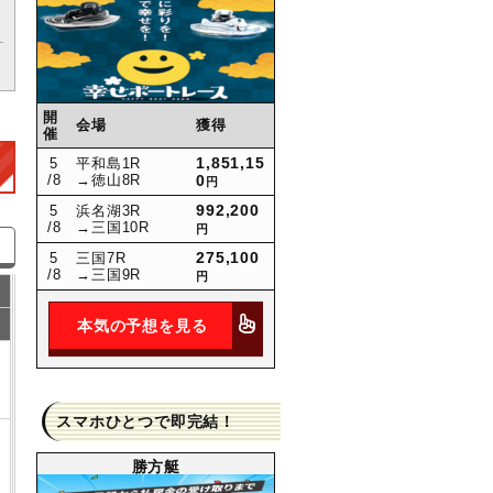
開
会場
獲得
催
1,851,15
5
平和島1R
/8
→徳山8R
0
円
992,200
5
浜名湖3R
/8
→三国10R
円
275,100
5
三国7R
/8
→三国9R
円
本気の予想を見る
スマホひとつで即完結！
勝方艇