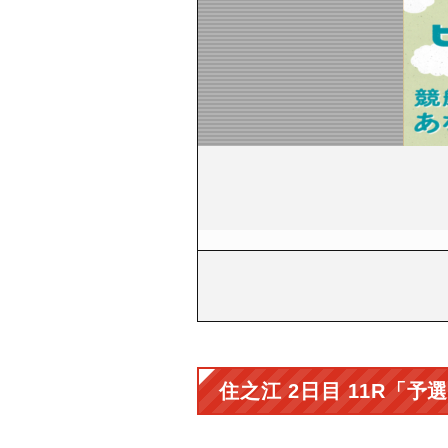
住之江 2日目
11R「予