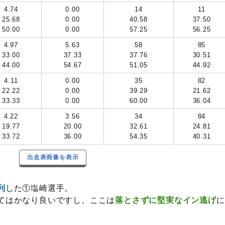
4.74
0.00
14
11
25.68
0.00
40.58
37.50
50.00
0.00
57.25
56.25
4.97
5.63
58
85
33.00
37.33
37.76
30.51
44.00
54.67
51.05
44.92
4.11
0.00
35
82
22.22
0.00
39.29
21.62
33.33
0.00
60.00
36.04
4.22
3.56
34
84
19.77
20.00
32.61
24.81
33.72
36.00
54.35
40.31
出走表画像を表示
利
した①塩崎選手。
てはかなり良いですし、ここは
落とさずに堅実なイン逃げ
に