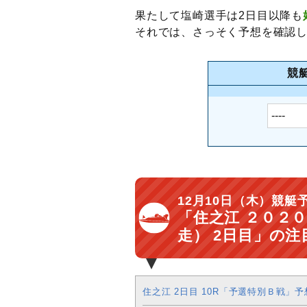
果たして塩崎選手は2日目以降も
それでは、さっそく予想を確認
競
12月10日（木）競艇
「住之江 ２０２
走） 2日目」の
注
住之江 2日目 10R「予選特別Ｂ戦」予想