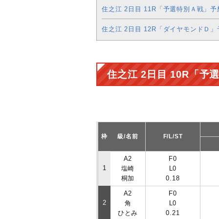
住之江 2日目 11R「予選特別Ａ戦」予想
住之江 2日目 12R「ダイヤモンドＤ」予
住之江 2日目
10R「予
枠
級/名前
F/L/ST
A2
F0
1
塩崎
L0
桐加
0.18
A2
F0
2
角
L0
ひとみ
0.21