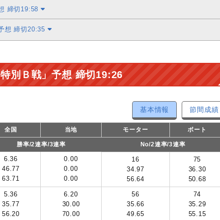
 締切19:58
想 締切20:35
選特別Ｂ戦」予想
締切19:26
基本情報
節間成績
全国
当地
モーター
ボート
勝率/2連率/3連率
No/2連率/3連率
6.36
0.00
16
75
46.77
0.00
34.97
36.30
63.71
0.00
56.64
50.68
5.36
6.20
56
74
35.77
30.00
35.66
35.29
56.20
70.00
49.65
55.15