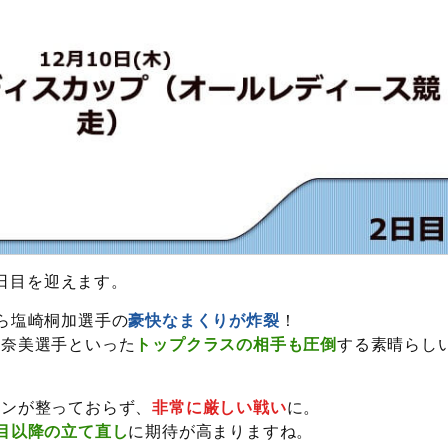
日目を迎えます。
ら塩崎桐加選手の
豪快なまくりが炸裂
！
井奈美選手といった
トップクラスの相手も圧倒
する素晴らし
ジンが整っておらず、
非常に厳しい戦い
に。
目以降の立て直し
に期待が高まりますね。