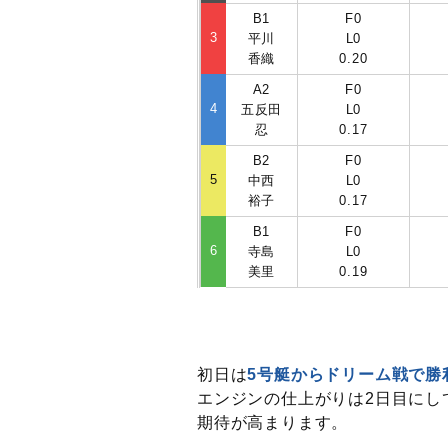
B1
F0
3
平川
L0
香織
0.20
A2
F0
4
五反田
L0
忍
0.17
B2
F0
5
中西
L0
裕子
0.17
B1
F0
6
寺島
L0
美里
0.19
初日は
5号艇からドリーム戦で勝
エンジンの仕上がりは2日目にし
期待が高まります。