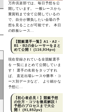
万舟倶楽部では、毎日予想を公
開しています。 一般レースから
重賞戦まで全て公開しているの
で、自分が勝負したい会場の予
想を見ることが可能です。 本日
の鉄板レース...
【競艇選手一覧】A1・A2・
B1・B2の全レーサーをまと
めて公開！
(116,934pv)
現在登録されている全競艇選手
を 一覧にまとめて公開していま
す！ 選手の名前をタップすれ
ば、 直近出場レースや勝率・コ
ース別データなど、 より細かな
予想に...
【初心者必見！】競艇予想
の仕方・コツを徹底解説！
予想のプロセスまで大公
開！
(91,852pv)