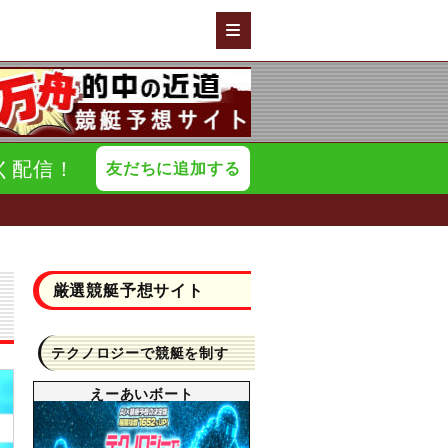
く配信！
友だちに追加する
厳選競艇予想サイト
テクノロジーで競艇を制す
えーあいボート