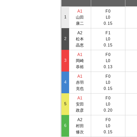
A1
F0
1
山田
L0
康二
0.15
A2
F1
2
松本
L0
晶恵
0.15
A1
F0
3
岡崎
L0
恭裕
0.13
A1
F0
4
赤羽
L0
克也
0.15
A1
F0
5
安田
L0
政彦
0.20
A2
F0
6
村田
L0
修次
0.15