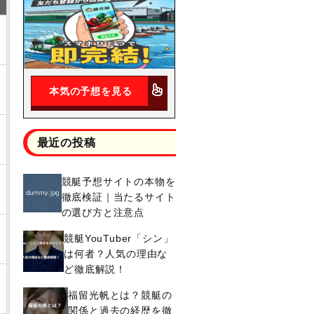
本気の予想を見る
最近の投稿
競艇予想サイトの本物を
徹底検証｜当たるサイト
の選び方と注意点
競艇YouTuber「シン」
は何者？人気の理由な
ど徹底解説！
福留光帆とは？競艇の
関係と過去の経歴を徹