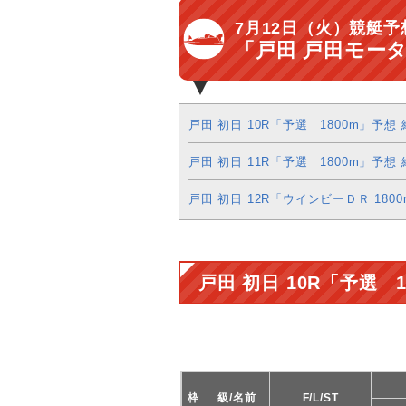
7月12日（火）競艇予
「戸田 戸田モー
戸田 初日 10R「予選 1800m」予想 
戸田 初日 11R「予選 1800m」予想 
戸田 初日 12R「ウインビーＤＲ 1800
戸田 初日
10R「予選 
枠
級/名前
F/L/ST