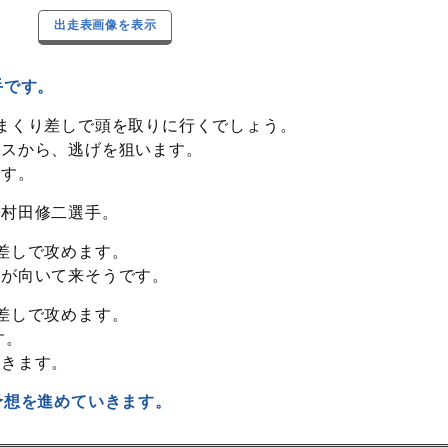
出走表画像を表示
手です。
まくり差しで頭を取りに行くでしょう。
ースから、逃げを狙います。
です。
⑥村田修二選手。
差しで攻めます。
開が向いて来そうです。
差しで攻めます。
す。
行きます。
予想を進めていきます。