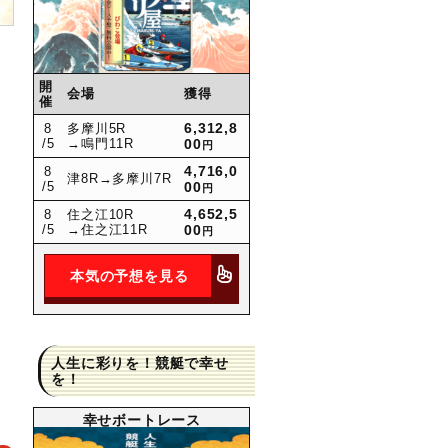
開
会場
獲得
催
6,312,8
8
多摩川5R
/5
→鳴門11R
00
円
4,716,0
8
津8R
→多摩川7R
/5
00
円
4,652,5
8
住之江10R
/5
→住之江11R
00
円
本気の予想を見る
人生に彩りを！競艇で幸せ
を！
幸せボートレース