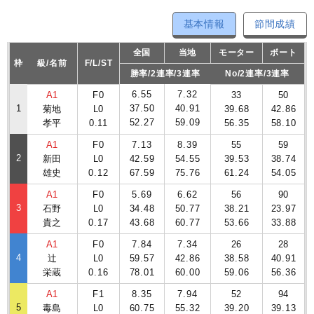
基本情報
節間成績
全国
当地
モーター
ボート
枠
級/名前
F/L/ST
勝率/2連率/3連率
No/2連率/3連率
6.55
7.32
A1
F0
33
50
1
37.50
40.91
菊地
L0
39.68
42.86
52.27
59.09
孝平
0.11
56.35
58.10
A1
F0
7.13
8.39
55
59
2
新田
L0
42.59
54.55
39.53
38.74
雄史
0.12
67.59
75.76
61.24
54.05
A1
F0
5.69
6.62
56
90
3
石野
L0
34.48
50.77
38.21
23.97
貴之
0.17
43.68
60.77
53.66
33.88
A1
F0
7.84
7.34
26
28
4
辻
L0
59.57
42.86
38.58
40.91
栄蔵
0.16
78.01
60.00
59.06
56.36
A1
F1
8.35
7.94
52
94
5
毒島
L0
60.75
55.32
39.20
39.13