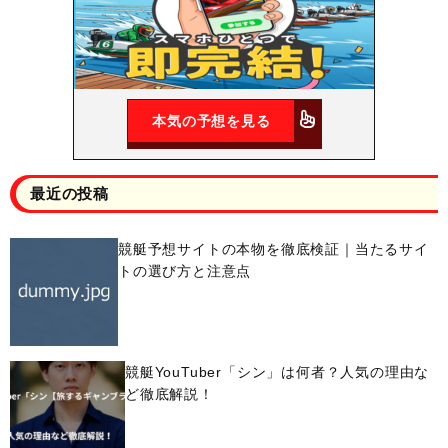
本気の予想を見る
最近の投稿
競艇予想サイトの本物を徹底検証｜当たるサイ
トの選び方と注意点
競艇YouTuber「シン」は何者？人気の理由な
ど徹底解説！