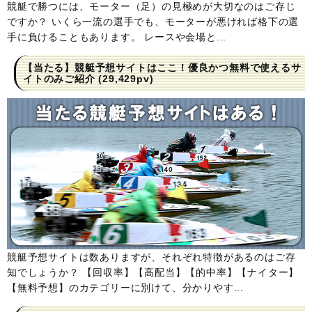
競艇で勝つには、モーター（足）の見極めが大切なのはご存じ
ですか？ いくら一流の選手でも、モーターが悪ければ格下の選
手に負けることもあります。 レースや会場と...
【当たる】競艇予想サイトはここ！優良かつ無料で使えるサ
イトのみご紹介
(29,429pv)
競艇予想サイトは数ありますが、それぞれ特徴があるのはご存
知でしょうか？ 【回収率】【高配当】【的中率】【ナイター】
【無料予想】のカテゴリーに別けて、分かりやす...