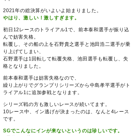
2021年の総決算がいよいよ始まりました。
やはり、激しい！激しすぎます。
初日12レースのトライアル1で、前本泰和選手が振り込
んで妨害失格。
転覆し、その船の上を石野貴之選手と池田浩二選手が乗
り上げてしまい、
石野選手は1回転して転覆失格、池田選手も転覆し、失
格となりました。
前本泰和選手は妨害失格なので、
繰り上がりでグランプリシリーズから中島孝平選手がト
ライアル1に追加参戦となります。
シリーズ戦の方も激しいレースが続いてます。
10レース中、イン逃げが決まったのは、なんと4レース
です。
SGでこんなにインが来ないというのは珍しいです。