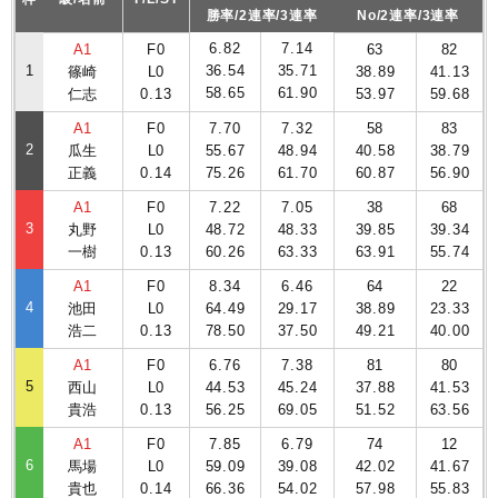
勝率/2連率/3連率
No/2連率/3連率
6.82
7.14
A1
F0
63
82
1
36.54
35.71
篠崎
L0
38.89
41.13
58.65
61.90
仁志
0.13
53.97
59.68
A1
F0
7.70
7.32
58
83
2
瓜生
L0
55.67
48.94
40.58
38.79
正義
0.14
75.26
61.70
60.87
56.90
A1
F0
7.22
7.05
38
68
3
丸野
L0
48.72
48.33
39.85
39.34
一樹
0.13
60.26
63.33
63.91
55.74
A1
F0
8.34
6.46
64
22
4
池田
L0
64.49
29.17
38.89
23.33
浩二
0.13
78.50
37.50
49.21
40.00
A1
F0
6.76
7.38
81
80
5
西山
L0
44.53
45.24
37.88
41.53
貴浩
0.13
56.25
69.05
51.52
63.56
A1
F0
7.85
6.79
74
12
6
馬場
L0
59.09
39.08
42.02
41.67
貴也
0.14
66.36
54.02
57.98
55.83