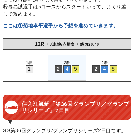
⑤毒島誠選手は5コースからスタートいって、まくり差
しで攻めます。
ここは①菊地孝平選手から予想を進めていきます。
12R・
・
3連単6点勝負
締切20:40
1着
2着
3着
住之江競艇「第36回グランプリ／グランプ
リシリーズ」2日目
SG第36回グランプリ/グランプリシリーズ2日目です。