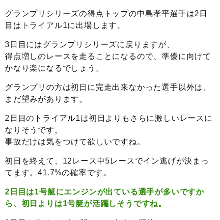
グランプリシリーズの得点トップの中島孝平選手は2日
目はトライアル1に出場します。
3日目にはグランプリシリーズに戻りますが、
得点増しのレースを走ることになるので、準優に向けて
かなり楽になるでしょう。
グランプリの方は初日に完走出来なかった選手以外は、
まだ望みがあります。
2日目のトライアル1は初日よりもさらに激しいレースに
なりそうです。
事故だけは気をつけて欲しいですね。
初日を終えて、12レース中5レースでイン逃げが決まっ
てます。41.7%の確率です。
2日目は1号艇にエンジンが出ている選手が多いですか
ら、初日よりは1号艇が活躍しそうですね。