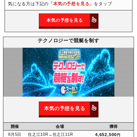
気になる方は下記の
「本気の予想を見る」
をタップ
本気の予想を見る
テクノロジーで競艇を制す
本気の予想を見る
開催
会場
獲得
8月
5日
住之江10R
→住之江11R
4,652,500
円