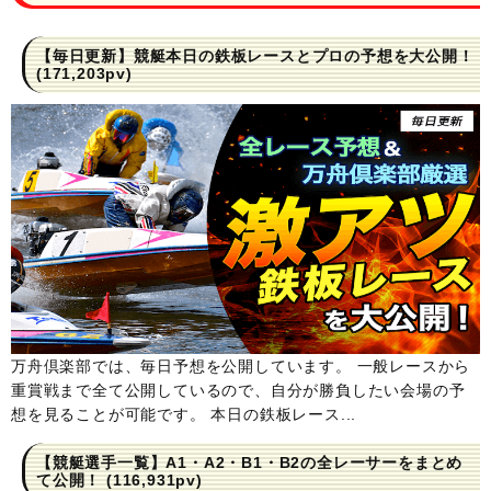
【毎日更新】競艇本日の鉄板レースとプロの予想を大公開！
(171,203pv)
万舟倶楽部では、毎日予想を公開しています。 一般レースから
重賞戦まで全て公開しているので、自分が勝負したい会場の予
想を見ることが可能です。 本日の鉄板レース...
【競艇選手一覧】A1・A2・B1・B2の全レーサーをまとめ
て公開！
(116,931pv)