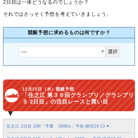
2日目は一体どうなるのでしょうか？
それではさっそく予想を考えていきましょう。
競艇予想に求めるものは何ですか？
選択
12月15日（水）競艇予想
「住之江 第３６回グランプリ／グランプリ
Ｓ 2日目」の
注目レースと買い目
住之江 2日目 10R「予選 1800m」予想 締切19:13