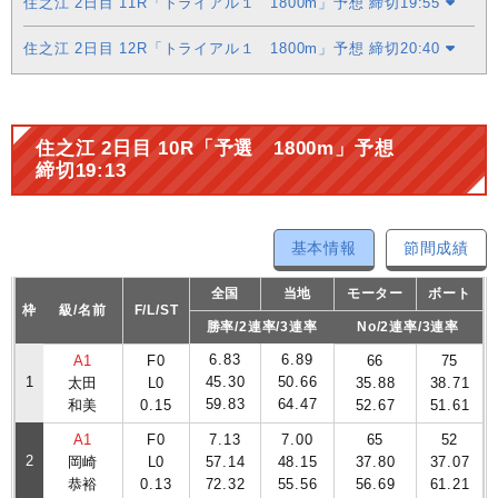
住之江 2日目 11R「トライアル１ 1800m」予想 締切19:55
住之江 2日目 12R「トライアル１ 1800m」予想 締切20:40
住之江 2日目
10R「予選 1800m」予想
締切19:13
基本情報
節間成績
全国
当地
モーター
ボート
枠
級/名前
F/L/ST
勝率/2連率/3連率
No/2連率/3連率
6.83
6.89
A1
F0
66
75
1
45.30
50.66
太田
L0
35.88
38.71
59.83
64.47
和美
0.15
52.67
51.61
A1
F0
7.13
7.00
65
52
2
岡崎
L0
57.14
48.15
37.80
37.07
恭裕
0.13
72.32
55.56
56.69
61.21