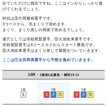
出ていただけに残念ですね。ここはインからしっかり逃
げてくれるでしょう。
対抗は③片岡雅裕選手です。
3コースから、先まくりで攻めます。
まくり、まくり差しの両面で攻めるでしょう。
連穴としては④枝尾賢選手、⑤大池佑来選手です。
④枝尾賢選手は4コースカドからスタート勝負です。
⑤大池佑来選手はまくり差しで展開をついていきます。
ここは①太田和美選手から予想を進めていきます。
10R・
・
3連単6点勝負
締切19:13
1着
2着
3着