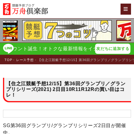
カウント誕生！オトクな最新情報をイチ早く配信！
万舟倶楽
友だちに追加する
TOP
レース予想
【住之江競艇予想12/15】第36回グランプリ／グランプリシリーズ
【住之江競艇予想12/15】第36回グランプリ／グラン
プリシリーズ(2021) 2日目10R11R12Rの買い目はコ
レ！
SG第36回グランプリ/グランプリシリーズ2日目が開催
中。