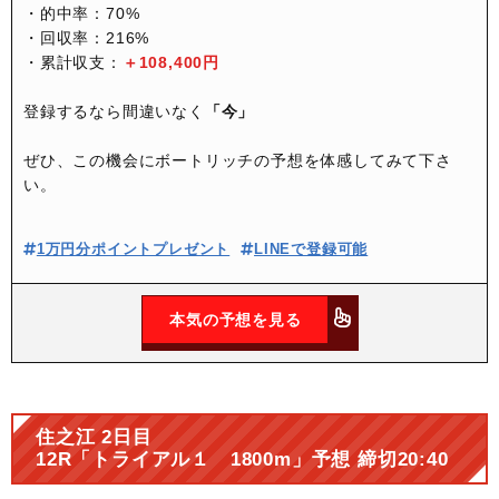
・的中率：70%
・回収率：216%
・累計収支：
＋108,400円
登録するなら間違いなく
「今」
ぜひ、この機会にボートリッチの予想を体感してみて下さ
い。
1万円分ポイントプレゼント
LINEで登録可能
本気の予想を見る
住之江 2日目
12R「トライアル１ 1800m」予想
締切20:40