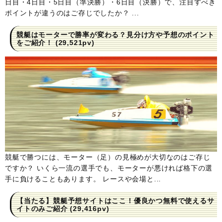
日目・4日目・5日目（準決勝）・6日目（決勝）で、注目すべき
ポイントが違うのはご存じでしたか？ ...
競艇はモーターで勝率が変わる？見分け方や予想のポイント
をご紹介！
(29,521pv)
競艇で勝つには、モーター（足）の見極めが大切なのはご存じ
ですか？ いくら一流の選手でも、モーターが悪ければ格下の選
手に負けることもあります。 レースや会場と...
【当たる】競艇予想サイトはここ！優良かつ無料で使えるサ
イトのみご紹介
(29,416pv)