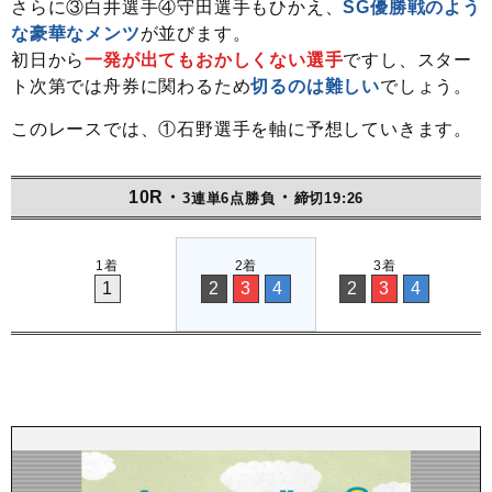
さらに③白井選手④守田選手もひかえ、
SG優勝戦のよう
な豪華なメンツ
が並びます。
初日から
一発が出てもおかしくない選手
ですし、スター
ト次第では舟券に関わるため
切るのは難しい
でしょう。
このレースでは、①石野選手を軸に予想していきます。
10R・
・
3連単6点勝負
締切19:26
1着
2着
3着