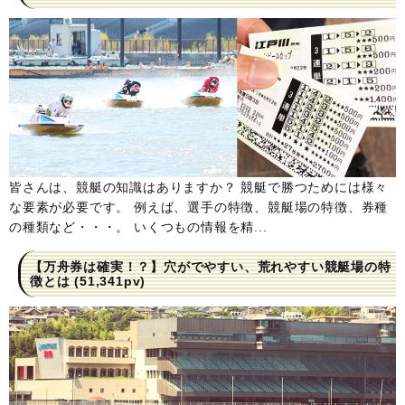
皆さんは、競艇の知識はありますか？ 競艇で勝つためには様々
な要素が必要です。 例えば、選手の特徴、競艇場の特徴、券種
の種類など・・・。 いくつもの情報を精...
【万舟券は確実！？】穴がでやすい、荒れやすい競艇場の特
徴とは
(51,341pv)