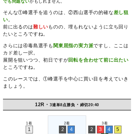
でも問題ない
かもしれません。
そんな①峰選手を追うのは、②西山選手の的確な
差し狙
い
。
前に出るのは
難しい
ものの、埋もれないように立ち回り
たいところですね。
さらには④毒島選手も
関東屈指の実力派
ですし、ここは
カド差し一択。
展開を狙いつつ、初日ですが
回転を合わせて前に出たい
ところですね。
このレースでは、①峰選手を中心に買い目を考えていき
ましょう。
12R・
・
3連単8点勝負
締切20:40
1着
2着
3着