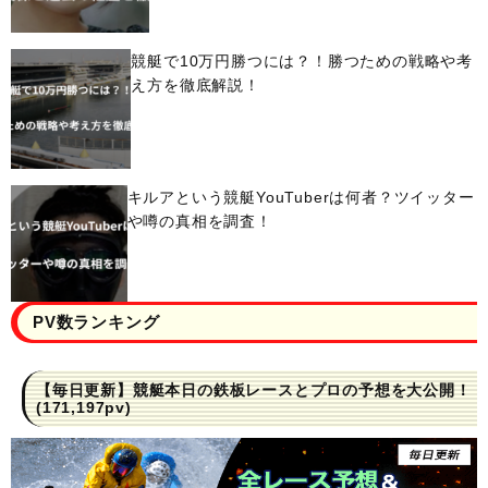
競艇で10万円勝つには？！勝つための戦略や考
え方を徹底解説！
キルアという競艇YouTuberは何者？ツイッター
や噂の真相を調査！
PV数ランキング
【毎日更新】競艇本日の鉄板レースとプロの予想を大公開！
(171,197pv)