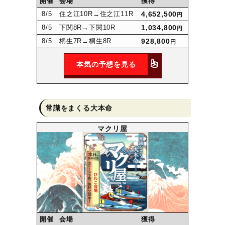
開催
会場
獲得
8
/5
住之江10R
→住之江11R
4,652,500
円
8
/5
下関8R
→下関10R
1,034,800
円
8
/5
桐生7R
→桐生8R
928,800
円
本気の予想を見る
常識をまくる大本命
マクリ屋
開催
会場
獲得