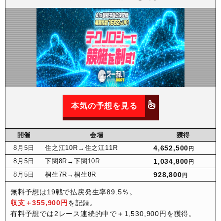
本気の予想を見る
開催
会場
獲得
8月
5日
住之江10R
→住之江11R
4,652,500
円
8月
5日
下関8R
→下関10R
1,034,800
円
8月
5日
桐生7R
→桐生8R
928,800
円
無料予想は19戦で払戻発生率89.5％。
収支＋355,900円
を記録。
有料予想では2レース連続的中で＋1,530,900円を獲得。