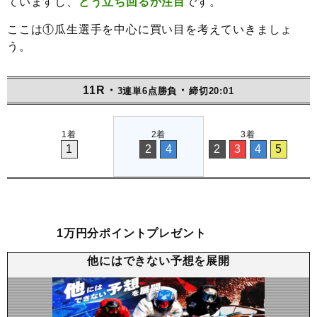
ていますし、
どう立ち回るか注目
です。
ここは①瓜生選手を中心に買い目を考えていきましょ
う。
11R・
・
3連単6点勝負
締切20:01
1着
2着
3着
1万円分ポイントプレゼント
他にはできない予想を展開