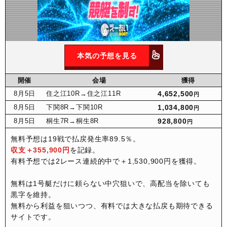
本気の予想を見る
開催
会場
獲得
8月
5日
住之江10R
→住之江11R
4,652,500
円
8月
5日
下関8R
→下関10R
1,034,800
円
8月
5日
桐生7R
→桐生8R
928,800
円
無料予想は19戦で払戻発生率89.5％。
収支＋355,900円
を記録。
有料予想では2レース連続的中で＋1,530,900円を獲得。
無料は1号艇だけに頼らない中穴狙いで、高配当を除いても
黒字を維持。
無料から利益を狙いつつ、有料では大きな払戻も期待できる
サイトです。