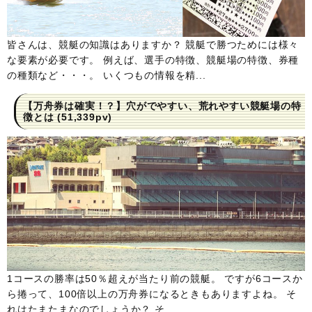
皆さんは、競艇の知識はありますか？ 競艇で勝つためには様々
な要素が必要です。 例えば、選手の特徴、競艇場の特徴、券種
の種類など・・・。 いくつもの情報を精...
【万舟券は確実！？】穴がでやすい、荒れやすい競艇場の特
徴とは
(51,339pv)
1コースの勝率は50％超えが当たり前の競艇。 ですが6コースか
ら捲って、100倍以上の万舟券になるときもありますよね。 そ
れはたまたまなのでしょうか？ そ...