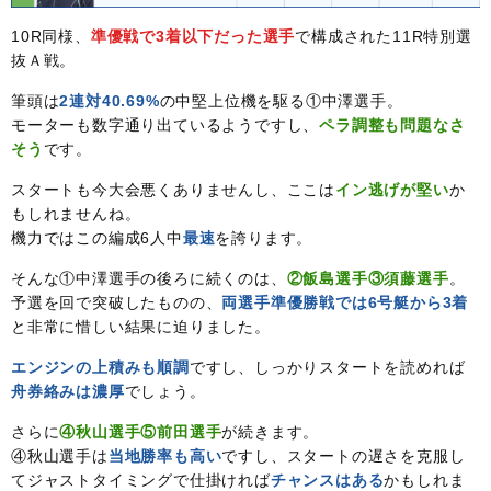
10R同様、
準優戦で3着以下だった選手
で構成された11R特別選
抜Ａ戦。
筆頭は
2連対40.69%
の中堅上位機を駆る①中澤選手。
モーターも数字通り出ているようですし、
ペラ調整も問題なさ
そう
です。
スタートも今大会悪くありませんし、ここは
イン逃げが堅い
か
もしれませんね。
機力ではこの編成6人中
最速
を誇ります。
そんな①中澤選手の後ろに続くのは、
②飯島選手③須藤選手
。
予選を回で突破したものの、
両選手準優勝戦では6号艇から3着
と非常に惜しい結果に迫りました。
エンジンの上積みも順調
ですし、しっかりスタートを読めれば
舟券絡みは濃厚
でしょう。
さらに
④秋山選手⑤前田選手
が続きます。
④秋山選手は
当地勝率も高い
ですし、スタートの遅さを克服し
てジャストタイミングで仕掛ければ
チャンスはある
かもしれま