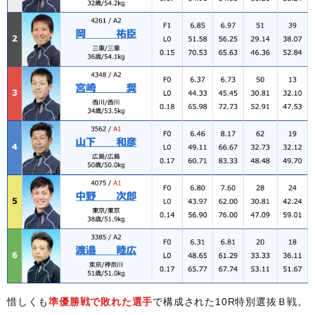
惜しくも
準優勝戦で敗れた選手
で構成された10R特別選抜Ｂ戦。