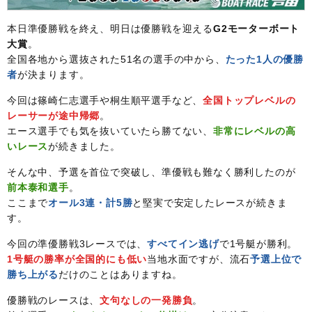
本日準優勝戦を終え、明日は優勝戦を迎える
G2モーターボート
大賞
。
全国各地から選抜された51名の選手の中から、
たった1人の優勝
者
が決まります。
今回は篠崎仁志選手や桐生順平選手など、
全国トップレベルの
レーサーが途中帰郷
。
エース選手でも気を抜いていたら勝てない、
非常にレベルの高
いレース
が続きました。
そんな中、予選を首位で突破し、準優戦も難なく勝利したのが
前本泰和選手
。
ここまで
オール3連・計5勝
と堅実で安定したレースが続きま
す。
今回の準優勝戦3レースでは、
すべてイン逃げ
で1号艇が勝利。
1号艇の勝率が全国的にも低い
当地水面ですが、流石
予選上位で
勝ち上がる
だけのことはありますね。
優勝戦のレースは、
文句なしの一発勝負
。