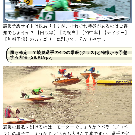
競艇予想サイトは数ありますが、それぞれ特徴があるのはご存
知でしょうか？ 【回収率】【高配当】【的中率】【ナイター】
【無料予想】のカテゴリーに別けて、分かりやす...
勝ち確定！？競艇選手の4つの階級(クラス)と特徴から予想
する方法
(28,619pv)
競艇の勝敗を別けるのは、モーターでしょうか？ペラ（プロペ
ラ）の調子でしょうか？ どちらも大きな要素ですが、選手の実