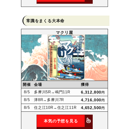
常識をまくる大本命
マクリ屋
開催
会場
獲得
8
/5
多摩川5R
→鳴門11R
6,312,800
円
8
/5
津8R
→多摩川7R
4,716,000
円
8
/5
住之江10R
→住之江11R
4,652,500
円
本気の予想を見る