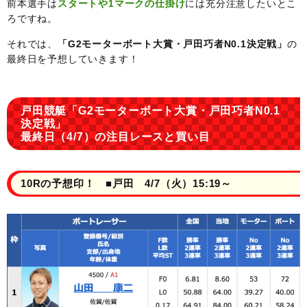
前本選手は
スタートや1マークの仕掛け
には充分注意したいとこ
ろですね。
それでは、
「G2モーターボート大賞・戸田巧者N0.1決定戦」
の
最終日を予想していきます！
戸田競艇「G2モーターボート大賞・戸田巧者N0.1
決定戦」
最終日（4/7）の注目レースと買い目
10Rの予想印！ ■戸田 4/7（火）15:19～