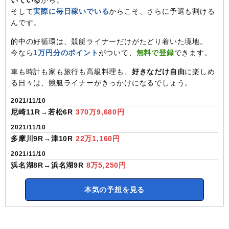
そして
実際に毎日稼いでいる
からこそ、さらに予選も割ける
んです。
的中の好循環は、競艇ライナーだけがたどり着いた境地。
今なら
1万円分のポイント
がついて、
無料で登録
できます。
車も時計も家も旅行も高級料理も、
好きなだけ自由
に楽しめ
る日々は、競艇ライナーがきっかけになるでしょう。
2021/11/10
尼崎11R→若松6R
370万9,680円
2021/11/10
多摩川9R→津10R
22万1,160円
2021/11/10
浜名湖8R→浜名湖9R
8万5,250円
本気の予想を見る