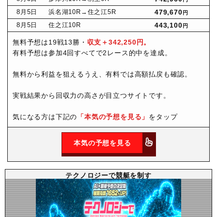
8月
5日
浜名湖10R
→住之江5R
479,670
円
8月
5日
住之江10R
443,100
円
無料予想は19戦13勝・
収支＋342,250円。
有料予想は参加4回すべてで2レース的中を達成。
無料から利益を狙えるうえ、有料では高額払戻も確認。
実戦結果から回収力の高さが目立つサイトです。
気になる方は下記の
「本気の予想を見る」
をタップ
本気の予想を見る
テクノロジーで競艇を制す