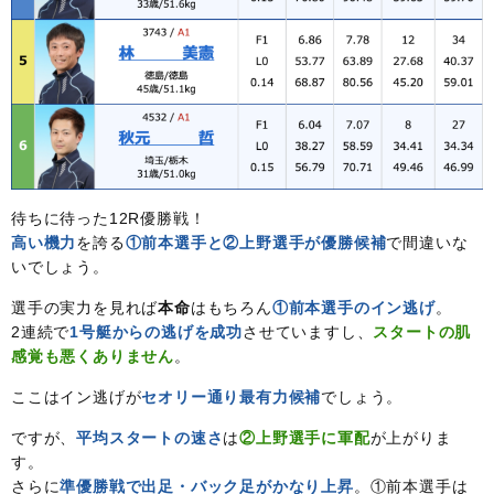
待ちに待った12R優勝戦！
高い機力
を誇る
①前本選手と②上野選手が優勝候補
で間違いな
いでしょう。
選手の実力を見れば
本命
はもちろん
①前本選手のイン逃げ
。
2連続で
1号艇からの逃げを成功
させていますし、
スタートの肌
感覚も悪くありません
。
ここはイン逃げが
セオリー通り最有力候補
でしょう。
ですが、
平均スタートの速さ
は
②上野選手に軍配
が上がりま
す。
さらに
準優勝戦で出足・バック足がかなり上昇
。①前本選手は