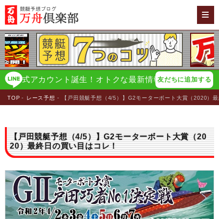
式アカウント誕生！オトクな最新情報をイチ早く配信！
万
友だちに追加する
TOP
レース予想
【戸田競艇予想（4/5）】G2モーターボート大賞（2020）
【戸田競艇予想（4/5）】G2モーターボート大賞（20
20）最終日の買い目はコレ！