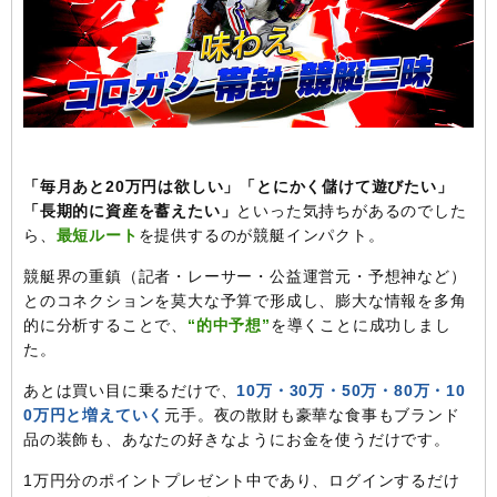
「毎月あと20万円は欲しい」「とにかく儲けて遊びたい」
「長期的に資産を蓄えたい」
といった気持ちがあるのでした
ら、
最短ルート
を提供するのが競艇インパクト。
競艇界の重鎮（記者・レーサー・公益運営元・予想神など）
とのコネクションを莫大な予算で形成し、膨大な情報を多角
的に分析することで、
“的中予想”
を導くことに成功しまし
た。
あとは買い目に乗るだけで、
10万・30万・50万・80万・10
0万円と増えていく
元手。夜の散財も豪華な食事もブランド
品の装飾も、あなたの好きなようにお金を使うだけです。
1万円分のポイントプレゼント中であり、ログインするだけ