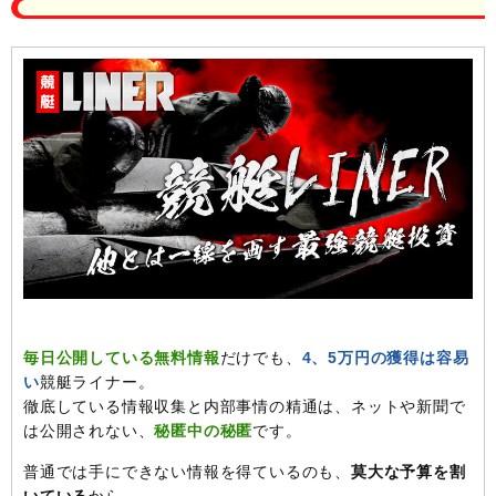
毎日公開している無料情報
だけでも、
4、5万円の獲得は容易
い
競艇ライナー。
徹底している情報収集と内部事情の精通は、ネットや新聞で
は公開されない、
秘匿中の秘匿
です。
普通では手にできない情報を得ているのも、
莫大な予算を割
いている
から。