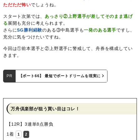
ただただ怖い
でしょうね。
スタート次第では、
あっさり②上野選手が差してそのまま逃げ
る
展開も充分に考えられます。
さらに
SG勝利経験
のある③中島選手も
一発のある選手
ですし、
充分に気をつけたいですね。
今回は①前本選手と②上野選手に警戒して、舟券を構成してい
きます。
PR
【ボート66】 最短でボートドリームを現実に
万舟倶楽部が狙う買い目はコレ！
【12R】3連単8点勝負
1着
1
2