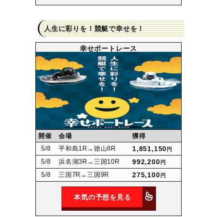
人生に彩りを！競艇で幸せを！
幸せボートレース
開催
会場
獲得
5
/8
平和島1R
→徳山8R
1,851,150
円
5
/8
浜名湖3R
→三国10R
992,200
円
5
/8
三国7R
→三国9R
275,100
円
本気の予想を見る