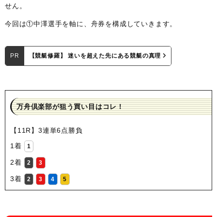
せん。
今回は①中澤選手を軸に、舟券を構成していきます。
PR
【競艇修羅】 迷いを超えた先にある競艇の真理
万舟倶楽部が狙う買い目はコレ！
【11R】3連単6点勝負
1着
1
2着
2
3
3着
2
3
4
5