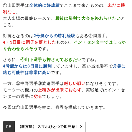
①山田選手は
全体的に好成績
でここまで来たものの、
未だに勝
利なし
。
本人出場の最終レースで、
最後は勝利で大会を終わらせたい
と
ころ。
対抗となるのは
2号艇からの勝利経験
もある②岡選手。
4・5日目に調子を落とした
ものの、
イン・センターではしっか
り合わせられそう
です。
さらに、
④山下選手も押さえておきたい
ですね。
4号艇からは3日目に勝利
していますし、高い当地勝率で
舟券に
絡む可能性は非常に高い
です。
一方、⑤中野選手⑥渡邉選手は
厳しい戦い
になりそうです。
モーターの機力の
上積みが出来ておらず
、実戦足ではイン・セ
ンターの選手に
劣る
でしょう。
今回は①山田選手を軸に、舟券を構成していきます。
PR
【勝方艇】 スマホひとつで即完結！