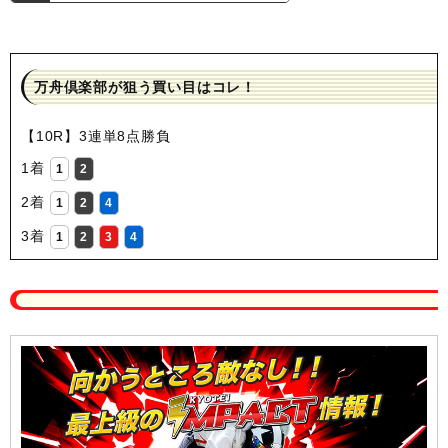
万舟倶楽部が狙う買い目はコレ！
【10R】3連単8点勝負
1着
1
2
2着
1
2
4
3着
1
2
3
4