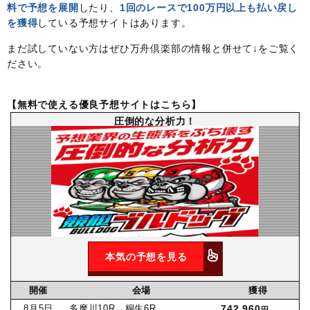
料で予想を展開
したり、
1回のレースで100万円以上も払い戻し
を獲得
している予想サイトはあります。
まだ試していない方はぜひ万舟倶楽部の情報と併せて↓をご覧く
ださい。
【無料で使える優良予想サイトはこちら】
圧倒的な分析力！
本気の予想を見る
開催
会場
獲得
8月
5日
多摩川10R
→桐生6R
742,960
円