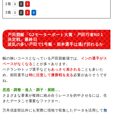
2着
1
2
3
3着
1
2
3
4
戸田競艇「G2モーターボート大賞・戸田巧者N0.1
決定戦」最終日
波乱の多い戸田で1号艇・前本選手は逃げ切れるか
幅の狭いコースとなっている戸田競艇場では、
インの選手がス
ペースがなくなる
ことが多々あります。
ベテランやトップ選手なども
あっさり差される
ことも多いた
め、前田選手は
特に注意して優勝戦を走る
必要がありそうです
ね。
思惑・調整・進入・調子・展開…
。
さまざまな要素が複雑に絡み合うレースを的中させるには、生
きたデータこそ重要なファクター。
万舟倶楽部以外にも実際に現地で収集したデータを活用して
無