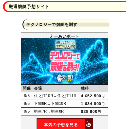
厳選競艇予想サイト
テクノロジーで競艇を制す
えーあいボート
開催
会場
獲得
8
/5
住之江10R
→住之江11R
4,652,500
円
8
/5
下関8R
→下関10R
1,034,800
円
8
/5
桐生7R
→桐生8R
928,800
円
本気の予想を見る