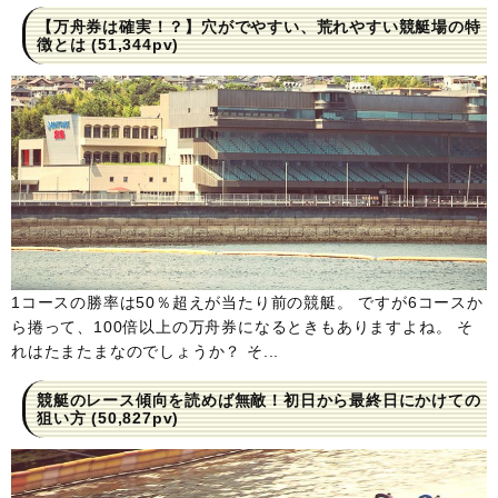
【万舟券は確実！？】穴がでやすい、荒れやすい競艇場の特
徴とは
(51,344pv)
1コースの勝率は50％超えが当たり前の競艇。 ですが6コースか
ら捲って、100倍以上の万舟券になるときもありますよね。 そ
れはたまたまなのでしょうか？ そ...
競艇のレース傾向を読めば無敵！初日から最終日にかけての
狙い方
(50,827pv)