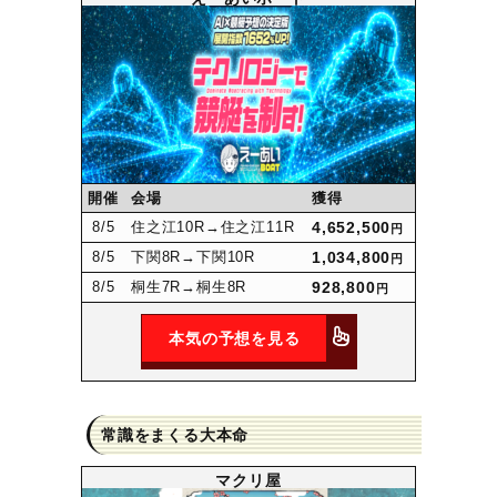
開催
会場
獲得
8
/5
住之江10R
→住之江11R
4,652,500
円
8
/5
下関8R
→下関10R
1,034,800
円
8
/5
桐生7R
→桐生8R
928,800
円
本気の予想を見る
常識をまくる大本命
マクリ屋