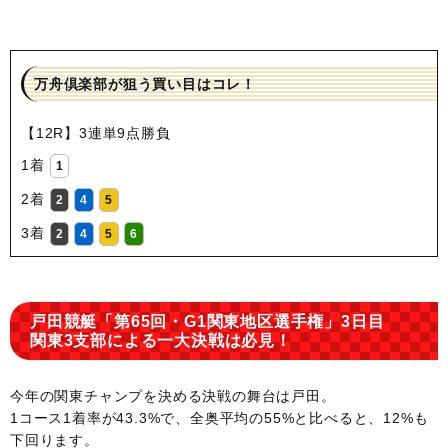
万舟倶楽部が狙う買い目はコレ！
【12R】3連単9点勝負
1着
1
2着
2
4
5
3着
2
4
5
6
戸田競艇「第65回・G1関東地区選手権」3日目
関東3支部による一大決戦は必見！
今年の関東チャンプを決める決戦の舞台は戸田。
1コース1着率が43.3%で、全奥平均の55%と比べると、12%も
下回ります。