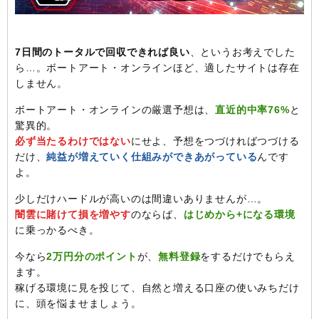
7日間のトータルで回収できれば良い
、というお考えでした
ら…。ボートアート・オンラインほど、適したサイトは存在
しません。
ボートアート・オンラインの厳選予想は、
直近的中率76%
と
驚異的。
必ず当たるわけではない
にせよ、予想をつづければつづける
だけ、
純益が増えていく仕組みができあがっている
んです
よ。
少しだけハードルが高いのは間違いありませんが…。
闇雲に賭けて損を増やす
のならば、
はじめから+になる環境
に乗っかるべき。
今なら
2万円分のポイント
が、
無料登録
をするだけでもらえ
ます。
稼げる環境に見を投じて、自然と増える口座の使いみちだけ
に、頭を悩ませましょう。