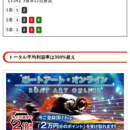
【11R】3連単12点勝負
1着
1
2
2着
1
2
3
6
3着
1
2
3
6
トータル平均利益率は300%超え