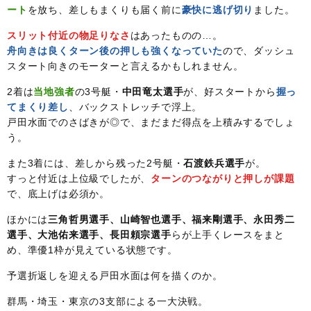
ート
を放ち、差しもまくりも届く前に
豪快に逃げ切り
ました。
スリット付近の物足りなさ
はあったものの…。
舟向きは良くターン後の押しも強くなっていた
ので、ダッシュ
スタート向きのモーターと言えるかもしれません。
2着は
当地強者
の3号艇・
中田竜太選手
が、好スタートから
握っ
てまくり差し
、バックストレッチで浮上。
戸田水面でのさばきが◎で、まだまだ得点を上積みするでしょ
う。
また3着には、差しから残った2号艇・
石渡鉄兵選手
が。
すっと付近は上位級でしたが、
ターンのつながりと押しが課題
で、底上げは必須か。
ほかには
三角哲男選手、山崎智也選手、福来剛選手、永田秀二
選手、大池佑来選手、長田頼宗選手
らが上手くレースをまと
め、準優1枠が見えている状態です。
予選折返しを迎える戸田水面は何を描くのか。
群馬・埼玉・東京の3支部による一大決戦。