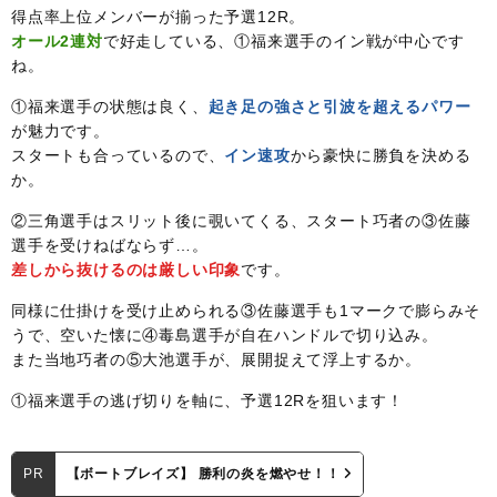
得点率上位メンバーが揃った予選12R。
オール2連対
で好走している、①福来選手のイン戦が中心です
ね。
①福来選手の状態は良く、
起き足の強さと引波を超えるパワー
が魅力です。
スタートも合っているので、
イン速攻
から豪快に勝負を決める
か。
②三角選手はスリット後に覗いてくる、スタート巧者の③佐藤
選手を受けねばならず…。
差しから抜けるのは厳しい印象
です。
同様に仕掛けを受け止められる③佐藤選手も1マークで膨らみそ
うで、空いた懐に④毒島選手が自在ハンドルで切り込み。
また当地巧者の⑤大池選手が、展開捉えて浮上するか。
①福来選手の逃げ切りを軸に、予選12Rを狙います！
PR
【ボートブレイズ】 勝利の炎を燃やせ！！