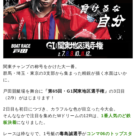
関東チャンプの称号をかけた大一番。
群馬・埼玉・東京の3支部から集まった精鋭が描く水面はいか
に。
戸田競艇場を舞台に
「第65回・G1関東地区選手権」
の3日目
（2/9）がはじまります！
2日目も初日につづき、カラフルな色が目立った今大会。
そんななかで注目を集めたWドリームの12Rは、
1番人気のど鉄
板決着
になりました。
レースは枠なりで、1号艇の
毒島誠選手
が
コンマ06のトップスタ