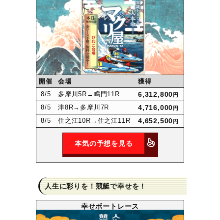
開催
会場
獲得
8
/5
多摩川5R
→鳴門11R
6,312,800
円
8
/5
津8R
→多摩川7R
4,716,000
円
8
/5
住之江10R
→住之江11R
4,652,500
円
本気の予想を見る
人生に彩りを！競艇で幸せを！
幸せボートレース