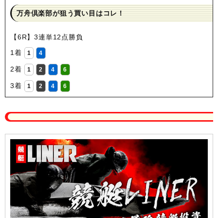
万舟倶楽部が狙う買い目はコレ！
【6R】3連単12点勝負
1着
1
4
2着
1
2
4
6
3着
1
2
4
6