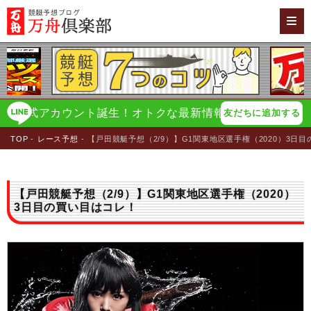
式アカウント誕生！オトクな最新情報をイチ早く配信！
万
友だちに追加する
TOP
レース予想
【戸田競艇予想（2/9）】G1関東地区選手権（2020）3日
【戸田競艇予想（2/9）】G1関東地区選手権（2020）
3日目の買い目はコレ！