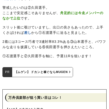
警戒したいのは②久田選手。
ここまで安定感こそありませんが、
舟足的には今走メンバーの
なかで上位
です。
スリット後に覗けていますし、出口の良さもあったので、上手
くさばければ
差し
から①石渡選手に迫ると見ました。
2着には3コース巧者で3連対率83.3%ある③山本選手と、パワフ
ルな走りを披露している⑥長田選手を押さえたいところ。
①石渡選手と②久田選手を軸に、予選11Rを狙います！
PR
【ムゲン】 ドカンと稼ぐならMUGEN
万舟倶楽部が狙う買い目はコレ！