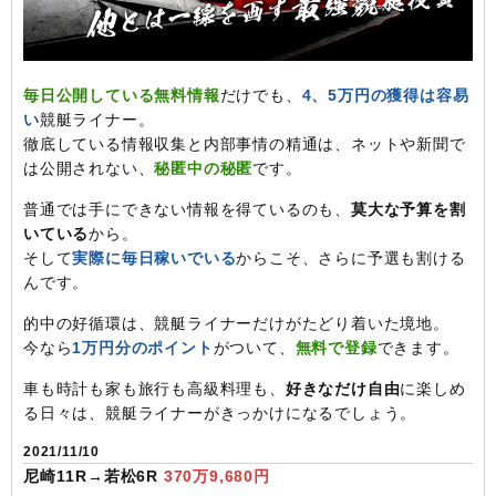
毎日公開している無料情報
だけでも、
4、5万円の獲得は容易
い
競艇ライナー。
徹底している情報収集と内部事情の精通は、ネットや新聞で
は公開されない、
秘匿中の秘匿
です。
普通では手にできない情報を得ているのも、
莫大な予算を割
いている
から。
そして
実際に毎日稼いでいる
からこそ、さらに予選も割ける
んです。
的中の好循環は、競艇ライナーだけがたどり着いた境地。
今なら
1万円分のポイント
がついて、
無料で登録
できます。
車も時計も家も旅行も高級料理も、
好きなだけ自由
に楽しめ
る日々は、競艇ライナーがきっかけになるでしょう。
2021/11/10
尼崎11R→若松6R
370万9,680円