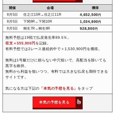
開催
会場
獲得
8月
5日
住之江10R
→住之江11R
4,652,500
円
8月
5日
下関8R
→下関10R
1,034,800
円
8月
5日
桐生7R
→桐生8R
928,800
円
無料予想は19戦で払戻発生率89.5％。
収支＋355,900円
を記録。
有料予想では2レース連続的中で＋1,530,900円を獲得。
無料は1号艇だけに頼らない中穴狙いで、高配当を除いても
黒字を維持。
無料から利益を狙いつつ、有料では大きな払戻も期待できる
サイトです。
気になる方は下記の
「本気の予想を見る」
をタップ
本気の予想を見る