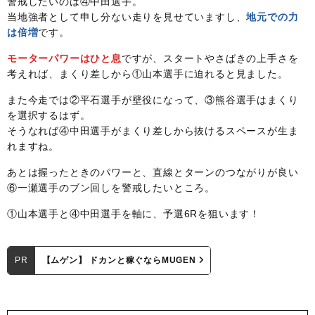
警戒したいのは④中田選手。
当地強者として申し分ない走りを見せていますし、
地元での力
は倍増
です。
モーターパワーはひと息
ですが、スタートやさばきの上手さを
考えれば、まくり差しから①山本選手に迫れると見ました。
また今走では②平石選手が壁役になって、③熊谷選手はまくり
を選択するはず。
そうなれば④中田選手がまくり差しから抜けるスペースが生ま
れますね。
あとは握ったときのパワーと、直線とターンのつながりが良い
⑥一瀬選手のブン回しを警戒したいところ。
①山本選手と④中田選手を軸に、予選6Rを狙います！
PR
【ムゲン】 ドカンと稼ぐならMUGEN