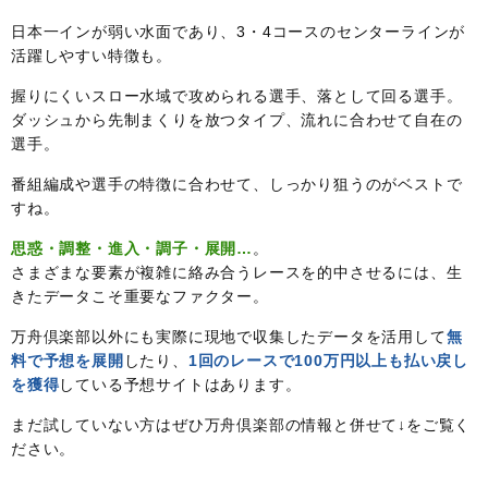
日本一インが弱い水面であり、3・4コースのセンターラインが
活躍しやすい特徴も。
握りにくいスロー水域で攻められる選手、落として回る選手。
ダッシュから先制まくりを放つタイプ、流れに合わせて自在の
選手。
番組編成や選手の特徴に合わせて、しっかり狙うのがベストで
すね。
思惑・調整・進入・調子・展開…
。
さまざまな要素が複雑に絡み合うレースを的中させるには、生
きたデータこそ重要なファクター。
万舟倶楽部以外にも実際に現地で収集したデータを活用して
無
料で予想を展開
したり、
1回のレースで100万円以上も払い戻し
を獲得
している予想サイトはあります。
まだ試していない方はぜひ万舟倶楽部の情報と併せて↓をご覧く
ださい。