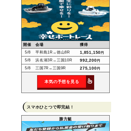
開催
会場
獲得
5
/8
平和島1R
→徳山8R
1,851,150
円
5
/8
浜名湖3R
→三国10R
992,200
円
5
/8
三国7R
→三国9R
275,100
円
本気の予想を見る
スマホひとつで即完結！
勝方艇