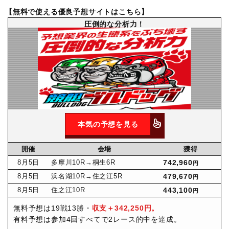
【無料で使える優良予想サイトはこちら】
圧倒的な分析力！
本気の予想を見る
開催
会場
獲得
8月
5日
多摩川10R
→桐生6R
742,960
円
8月
5日
浜名湖10R
→住之江5R
479,670
円
8月
5日
住之江10R
443,100
円
無料予想は19戦13勝・
収支＋342,250円。
有料予想は参加4回すべてで2レース的中を達成。