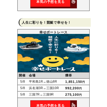
本気の予想を見る
人生に彩りを！競艇で幸せを！
幸せボートレース
開催
会場
獲得
5
/8
平和島1R
→徳山8R
1,851,150
円
5
/8
浜名湖3R
→三国10R
992,200
円
5
/8
三国7R
→三国9R
275,100
円
本気の予想を見る