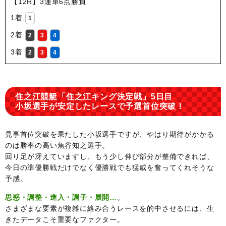
【12R】3連単6点勝負
1着
1
2着
2
3
4
3着
2
3
4
住之江競艇「住之江キング決定戦」5日目
小坂選手が安定したレースで予選首位突破！
見事首位突破を果たした小坂選手ですが、やはり期待がかかる
のは勝率の高い魚谷知之選手。
回り足が冴えていますし、もう少し伸び部分が整備できれば、
今日の準優勝戦だけでなく優勝戦でも猛威を奮ってくれそうな
予感。
思惑・調整・進入・調子・展開…
。
さまざまな要素が複雑に絡み合うレースを的中させるには、生
きたデータこそ重要なファクター。