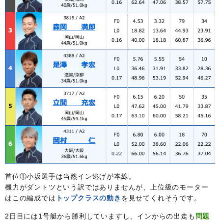
首位①小坂選手は当然イン逃げが本線。
機力がダントツという訳ではありませんが、上位級のモーター
はこの編成では
トップクラスの動き
を見せてくれそうです。
2日目には1号艇から勝利していますし、インからの出走も
問題