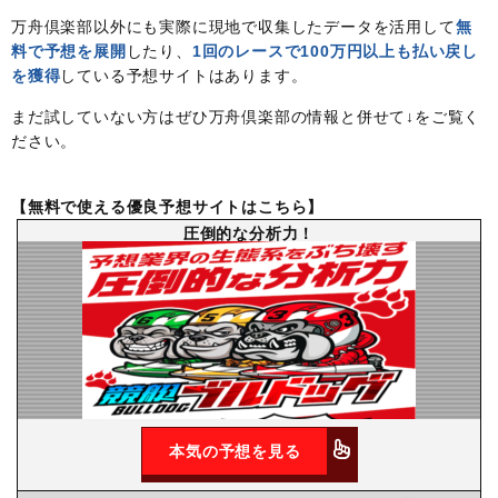
万舟倶楽部以外にも実際に現地で収集したデータを活用して
無
料で予想を展開
したり、
1回のレースで100万円以上も払い戻し
を獲得
している予想サイトはあります。
まだ試していない方はぜひ万舟倶楽部の情報と併せて↓をご覧く
ださい。
【無料で使える優良予想サイトはこちら】
圧倒的な分析力！
本気の予想を見る