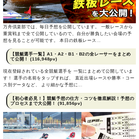
万舟倶楽部では、毎日予想を公開しています。 一般レースから
重賞戦まで全て公開しているので、自分が勝負したい会場の予
想を見ることが可能です。 本日の鉄板レース...
【競艇選手一覧】A1・A2・B1・B2の全レーサーをまとめ
て公開！
(116,948pv)
現在登録されている全競艇選手を 一覧にまとめて公開していま
す！ 選手の名前をタップすれば、 直近出場レースや勝率・コー
ス別データなど、 より細かな予想に...
【初心者必見！】競艇予想の仕方・コツを徹底解説！予想の
プロセスまで大公開！
(91,856pv)