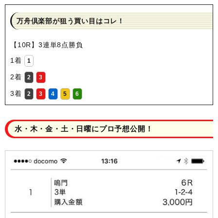
万舟倶楽部が狙う買い目はコレ！
【10R】3連単8点勝負
1着
1
2着
2
3
3着
2
3
4
5
6
水・木・金・土・日曜にプロ予想公開！