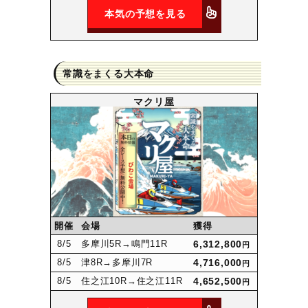
本気の予想を見る
常識をまくる大本命
マクリ屋
開催
会場
獲得
8
/5
多摩川5R
→鳴門11R
6,312,800
円
8
/5
津8R
→多摩川7R
4,716,000
円
8
/5
住之江10R
→住之江11R
4,652,500
円