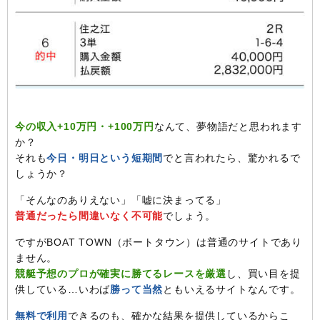
今の収入+10万円・+100万円
なんて、夢物語だと思われます
か？
それも
今日・明日という短期間
でと言われたら、驚かれるで
しょうか？
「そんなのありえない」「嘘に決まってる」
普通だったら間違いなく不可能
でしょう。
ですがBOAT TOWN（ボートタウン）は普通のサイトであり
ません。
競艇予想のプロが確実に勝てるレースを厳選
し、買い目を提
供している…いわば
勝って当然
ともいえるサイトなんです。
無料で利用
できるのも、確かな結果を提供しているからこ