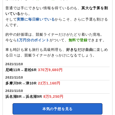
普通では手にできない情報を得ているのも、
莫大な予算を割
いている
から。
そして
実際に毎日稼いでいる
からこそ、さらに予選も割ける
んです。
的中の好循環は、競艇ライナーだけがたどり着いた境地。
今なら
1万円分のポイント
がついて、
無料で登録
できます。
車も時計も家も旅行も高級料理も、
好きなだけ自由
に楽しめ
る日々は、競艇ライナーがきっかけになるでしょう。
2021/11/10
尼崎11R→若松6R
370万9,680円
2021/11/10
多摩川9R→津10R
22万1,160円
2021/11/10
浜名湖8R→浜名湖9R
8万5,250円
本気の予想を見る