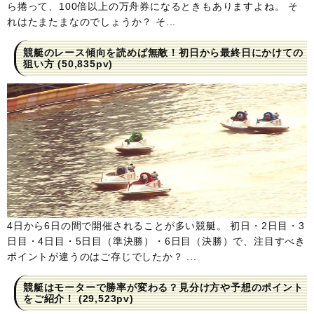
ら捲って、100倍以上の万舟券になるときもありますよね。 そ
れはたまたまなのでしょうか？ そ...
競艇のレース傾向を読めば無敵！初日から最終日にかけての
狙い方
(50,835pv)
4日から6日の間で開催されることが多い競艇。 初日・2日目・3
日目・4日目・5日目（準決勝）・6日目（決勝）で、注目すべき
ポイントが違うのはご存じでしたか？ ...
競艇はモーターで勝率が変わる？見分け方や予想のポイント
をご紹介！
(29,523pv)