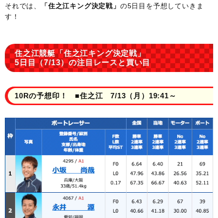
それでは、
「住之江キング決定戦」
の5日目を予想していきま
す！
住之江競艇「住之江キング決定戦」
5日目（7/13）の注目レースと買い目
10Rの予想印！ ■住之江 7/13（月）19:41～