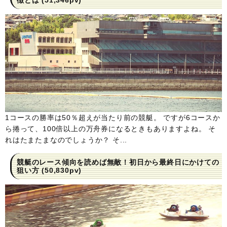
徴とは
(51,346pv)
1コースの勝率は50％超えが当たり前の競艇。 ですが6コースか
ら捲って、100倍以上の万舟券になるときもありますよね。 そ
れはたまたまなのでしょうか？ そ...
競艇のレース傾向を読めば無敵！初日から最終日にかけての
狙い方
(50,830pv)