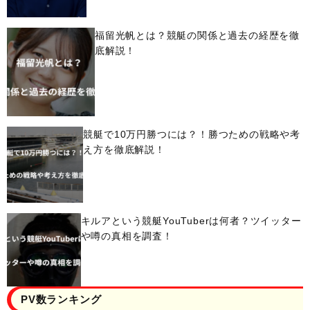
福留光帆とは？競艇の関係と過去の経歴を徹
底解説！
競艇で10万円勝つには？！勝つための戦略や考
え方を徹底解説！
キルアという競艇YouTuberは何者？ツイッター
や噂の真相を調査！
PV数ランキング