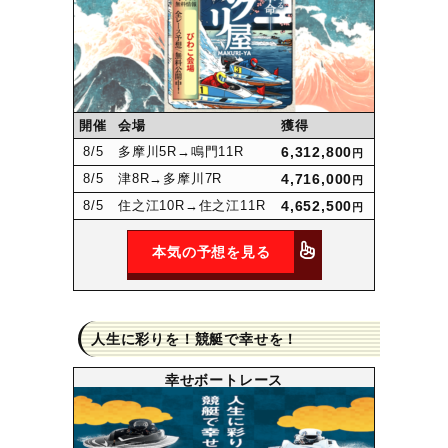
開催
会場
獲得
8
/5
多摩川5R
→鳴門11R
6,312,800
円
8
/5
津8R
→多摩川7R
4,716,000
円
8
/5
住之江10R
→住之江11R
4,652,500
円
本気の予想を見る
人生に彩りを！競艇で幸せを！
幸せボートレース