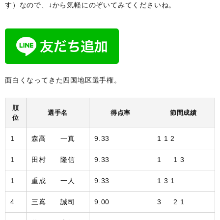
す）なので、↓から気軽にのぞいてみてくださいね。
面白くなってきた四国地区選手権。
順
選手名
得点率
節間成績
位
1
森高 一真
9.33
1 1 2
1
田村 隆信
9.33
1 1 3
1
重成 一人
9.33
1 3 1
4
三嶌 誠司
9.00
3 2 1