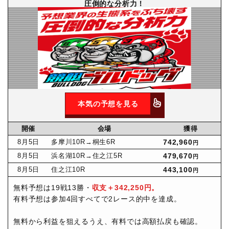
圧倒的な分析力！
本気の予想を見る
開催
会場
獲得
8月
5日
多摩川10R
→桐生6R
742,960
円
8月
5日
浜名湖10R
→住之江5R
479,670
円
8月
5日
住之江10R
443,100
円
無料予想は19戦13勝・
収支＋342,250円。
有料予想は参加4回すべてで2レース的中を達成。
無料から利益を狙えるうえ、有料では高額払戻も確認。