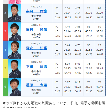
オッズ割れから好配戦の気配ある11Rは、①山川選手と③田村選