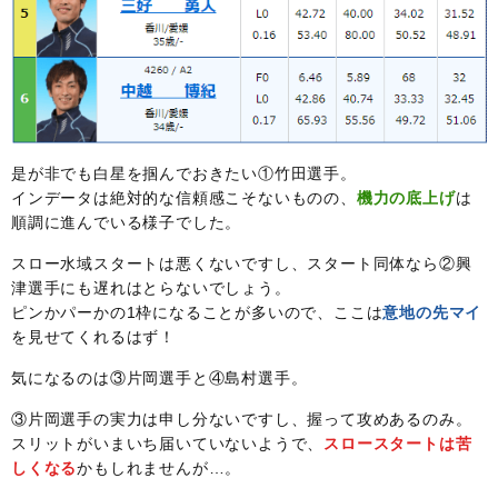
是が非でも白星を掴んでおきたい①竹田選手。
インデータは絶対的な信頼感こそないものの、
機力の底上げ
は
順調に進んでいる様子でした。
スロー水域スタートは悪くないですし、スタート同体なら②興
津選手にも遅れはとらないでしょう。
ピンかパーかの1枠になることが多いので、ここは
意地の先マイ
を見せてくれるはず！
気になるのは③片岡選手と④島村選手。
③片岡選手の実力は申し分ないですし、握って攻めあるのみ。
スリットがいまいち届いていないようで、
スロースタートは苦
しくなる
かもしれませんが…。