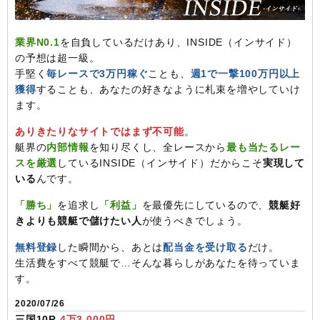
業界N0.1
を自負しているだけあり、INSIDE（インサイド）
の予想は超一級。
手堅く
毎レースで3万円稼ぐ
ことも、
週1で一撃100万円以上
獲得
することも、あなたの好きなように札束を増やしていけ
ます。
ありきたりなサイトではまず不可能
。
艇界の
内部情報
を知り尽くし、全レースから
最も当たるレー
スを厳選
しているINSIDE（インサイド）だからこそ
実現して
いる
んです。
「勝ち」
を追求し
「利益」
を最優先にしているので、
競艇好
きよりも競艇で儲けたい人
が使うべきでしょう。
無料登録
した瞬間から、あとは
配当金を受け取る
だけ。
生活費をすべて競艇で…そんな暮らしがあなたを待っていま
す。
2020/07/26
三国10R
4万3,000円