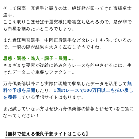
そして森高一真選手と競うのは、絶好枠が回ってきた市橋卓士
選手。
ここを取りこぼせば予選突破に暗雲立ち込めるので、是が非で
も白星を掴みたいところでしょう。
また近江翔吾選手・中岡正彦選手などタレントも揃っているの
で、一瞬の隙が結果を大きく左右しそうですね。
思惑・調整・進入・調子・展開…
。
さまざまな要素が複雑に絡み合うレースを的中させるには、生
きたデータこそ重要なファクター。
万舟倶楽部以外にも実際に現地で収集したデータを活用して
無
料で予想を展開
したり、
1回のレースで100万円以上も払い戻し
を獲得
している予想サイトはあります。
まだ試していない方はぜひ万舟倶楽部の情報と併せて↓をご覧に
なってください！
【無料で使える優良予想サイトはこちら】