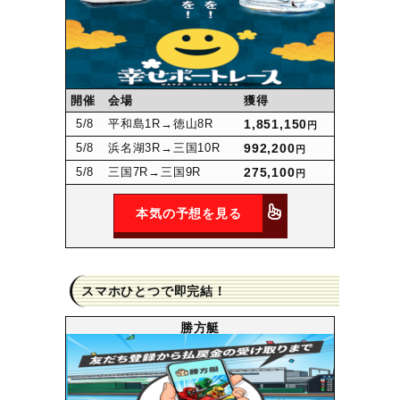
開催
会場
獲得
5
/8
平和島1R
→徳山8R
1,851,150
円
5
/8
浜名湖3R
→三国10R
992,200
円
5
/8
三国7R
→三国9R
275,100
円
本気の予想を見る
スマホひとつで即完結！
勝方艇