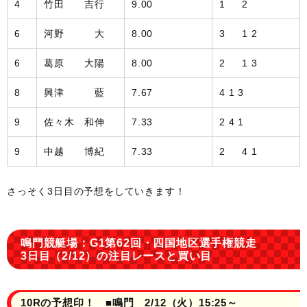
4
竹田 吉行
9.00
1 2
6
河野 大
8.00
3 1 2
6
葛原 大陽
8.00
2 1 3
8
興津 藍
7.67
4 1 3
9
佐々木 和伸
7.33
2 4 1
9
中越 博紀
7.33
2 4 1
さっそく3日目の予想をしていきます！
鳴門競艇場：G1第62回・四国地区選手権競走
3日目（2/12）の注目レースと買い目
10Rの予想印！ ■鳴門 2/12（火）15:25～