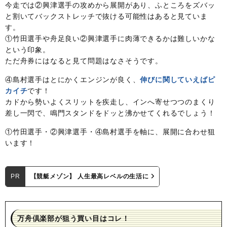
今走では②興津選手の攻めから展開があり、ふところをズバッ
と割いてバックストレッチで抜ける可能性はあると見ていま
す。
①竹田選手や舟足良い②興津選手に肉薄できるかは難しいかな
という印象。
ただ舟券にはなると見て問題はなさそうです。
④島村選手はとにかくエンジンが良く、
伸びに関していえばピ
カイチ
です！
カドから勢いよくスリットを疾走し、インへ寄せつつのまくり
差し一閃で、鳴門スタンドをドッと沸かせてくれるでしょう！
①竹田選手・②興津選手・④島村選手を軸に、展開に合わせ狙
います！
PR
【競艇メゾン】 人生最高レベルの生活に
万舟倶楽部が狙う買い目はコレ！