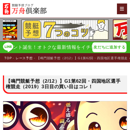
ント誕生！オトクな最新情報をイチ早く配信！
万舟倶楽部
友だちに追加する
TOP
レース予想
【鳴門競艇予想（2/12）】G1第62回・四国地区選手権競走
【鳴門競艇予想（2/12）】G1第62回・四国地区選手
権競走（2019）3日目の買い目はコレ！