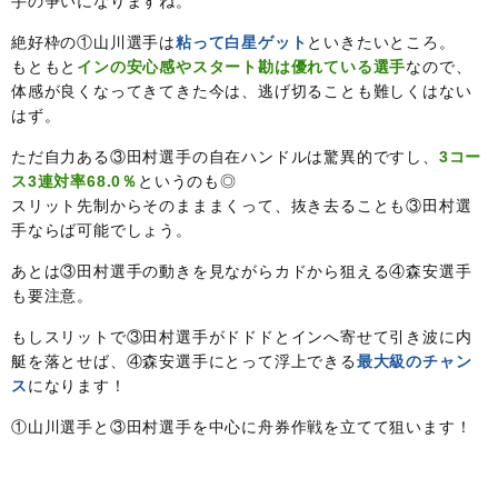
手の争いになりますね。
絶好枠の①山川選手は
粘って白星ゲット
といきたいところ。
もともと
インの安心感やスタート勘は優れている選手
なので、
体感が良くなってきてきた今は、逃げ切ることも難しくはない
はず。
ただ自力ある③田村選手の自在ハンドルは驚異的ですし、
3コー
ス3連対率68.0％
というのも◎
スリット先制からそのまままくって、抜き去ることも③田村選
手ならば可能でしょう。
あとは③田村選手の動きを見ながらカドから狙える④森安選手
も要注意。
もしスリットで③田村選手がドドドとインへ寄せて引き波に内
艇を落とせば、④森安選手にとって浮上できる
最大級のチャン
ス
になります！
①山川選手と③田村選手を中心に舟券作戦を立てて狙います！