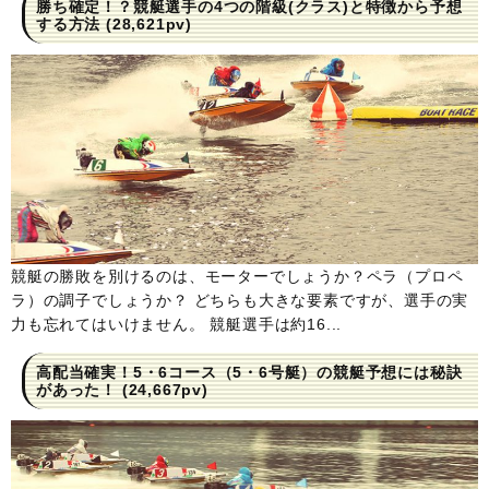
勝ち確定！？競艇選手の4つの階級(クラス)と特徴から予想
する方法
(28,621pv)
競艇の勝敗を別けるのは、モーターでしょうか？ペラ（プロペ
ラ）の調子でしょうか？ どちらも大きな要素ですが、選手の実
力も忘れてはいけません。 競艇選手は約16...
高配当確実！5・6コース（5・6号艇）の競艇予想には秘訣
があった！
(24,667pv)