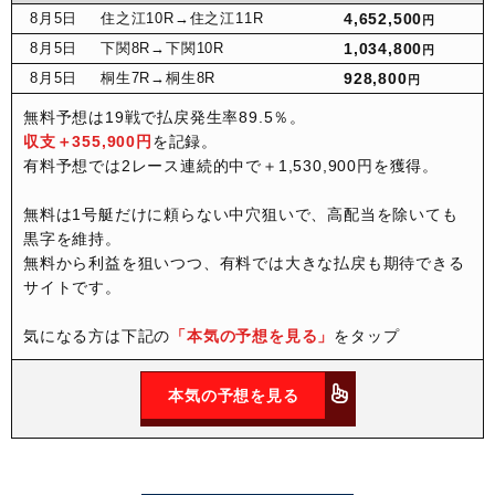
8月
5日
住之江10R
→住之江11R
4,652,500
円
8月
5日
下関8R
→下関10R
1,034,800
円
8月
5日
桐生7R
→桐生8R
928,800
円
無料予想は19戦で払戻発生率89.5％。
収支＋355,900円
を記録。
有料予想では2レース連続的中で＋1,530,900円を獲得。
無料は1号艇だけに頼らない中穴狙いで、高配当を除いても
黒字を維持。
無料から利益を狙いつつ、有料では大きな払戻も期待できる
サイトです。
気になる方は下記の
「本気の予想を見る」
をタップ
本気の予想を見る