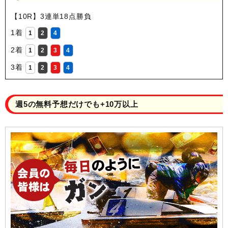
【10R】3連単18点勝負
1着
1
2
4
2着
1
2
3
4
3着
1
2
3
4
週5の無料予想だけでも+10万以上