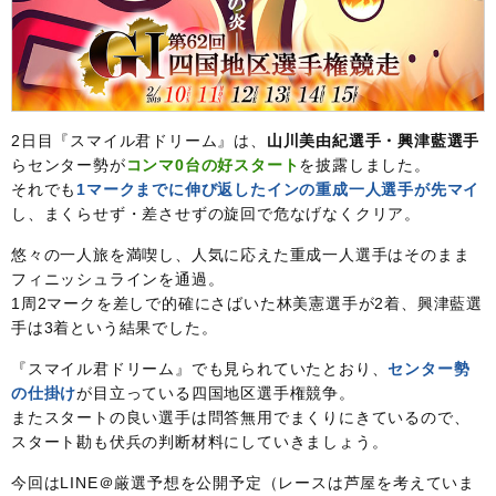
2日目『スマイル君ドリーム』は、
山川美由紀選手・興津藍選手
らセンター勢が
コンマ0台の好スタート
を披露しました。
それでも
1マークまでに伸び返したインの重成一人選手が先マイ
し、まくらせず・差させずの旋回で危なげなくクリア。
悠々の一人旅を満喫し、人気に応えた重成一人選手はそのまま
フィニッシュラインを通過。
1周2マークを差しで的確にさばいた林美憲選手が2着、興津藍選
手は3着という結果でした。
『スマイル君ドリーム』でも見られていたとおり、
センター勢
の仕掛け
が目立っている四国地区選手権競争。
またスタートの良い選手は問答無用でまくりにきているので、
スタート勘も伏兵の判断材料にしていきましょう。
今回はLINE＠厳選予想を公開予定（レースは芦屋を考えていま