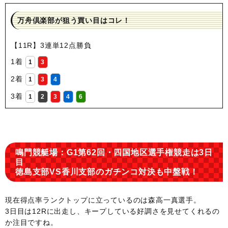
万舟倶楽部が狙う買い目はコレ！
【11R】3連単12点勝負
1着
1
3
2着
1
3
4
3着
1
2
3
4
6
鳴門競艇場：G1第62回・四国地区選手権競走は3日
目
徳島支部VS香川支部のガチンコ対決も中盤戦！
現在得点率ランクトップに立っているのは森高一真選手。
3日目は12Rに出走し、キープしている好調さを見せてくれるの
か注目ですね。