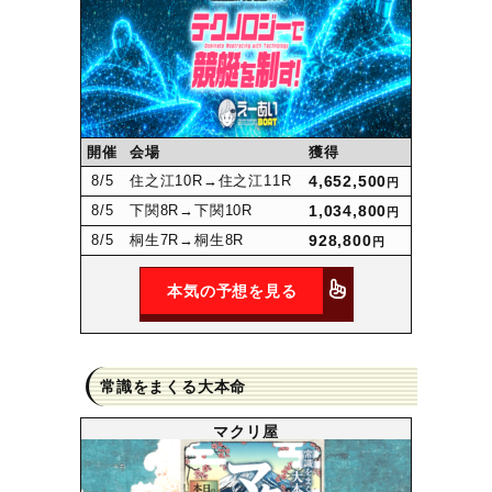
開催
会場
獲得
8
/5
住之江10R
→住之江11R
4,652,500
円
8
/5
下関8R
→下関10R
1,034,800
円
8
/5
桐生7R
→桐生8R
928,800
円
本気の予想を見る
常識をまくる大本命
マクリ屋