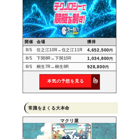
開催
会場
獲得
8
/5
住之江10R
→住之江11R
4,652,500
円
8
/5
下関8R
→下関10R
1,034,800
円
8
/5
桐生7R
→桐生8R
928,800
円
本気の予想を見る
常識をまくる大本命
マクリ屋