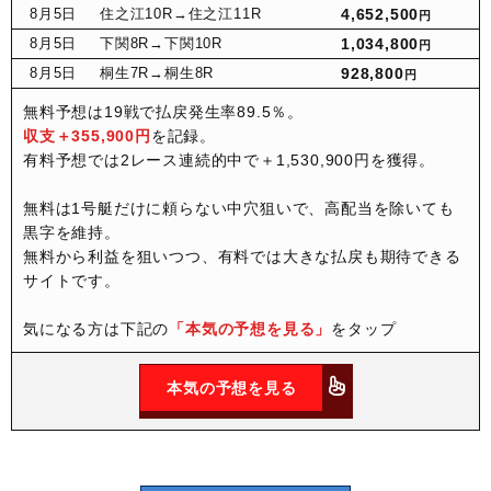
8月
5日
住之江10R
→住之江11R
4,652,500
円
8月
5日
下関8R
→下関10R
1,034,800
円
8月
5日
桐生7R
→桐生8R
928,800
円
無料予想は19戦で払戻発生率89.5％。
収支＋355,900円
を記録。
有料予想では2レース連続的中で＋1,530,900円を獲得。
無料は1号艇だけに頼らない中穴狙いで、高配当を除いても
黒字を維持。
無料から利益を狙いつつ、有料では大きな払戻も期待できる
サイトです。
気になる方は下記の
「本気の予想を見る」
をタップ
本気の予想を見る