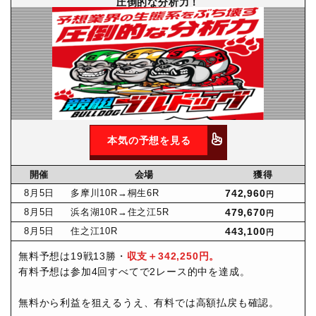
圧倒的な分析力！
本気の予想を見る
開催
会場
獲得
8月
5日
多摩川10R
→桐生6R
742,960
円
8月
5日
浜名湖10R
→住之江5R
479,670
円
8月
5日
住之江10R
443,100
円
無料予想は19戦13勝・
収支＋342,250円。
有料予想は参加4回すべてで2レース的中を達成。
無料から利益を狙えるうえ、有料では高額払戻も確認。