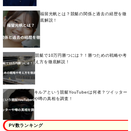
福留光帆とは？競艇の関係と過去の経歴を徹
底解説！
競艇で10万円勝つには？！勝つための戦略や考
え方を徹底解説！
キルアという競艇YouTuberは何者？ツイッター
や噂の真相を調査！
PV数ランキング