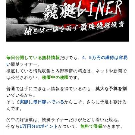
毎日公開している無料情報
だけでも、
4、5万円の獲得は容易
い
競艇ライナー。
徹底している情報収集と内部事情の精通は、ネットや新聞で
は公開されない、
秘匿中の秘匿
です。
普通では手にできない情報を得ているのも、
莫大な予算を割
いている
から。
そして
実際に毎日稼いでいる
からこそ、さらに予選も割ける
んです。
的中の好循環は、競艇ライナーだけがたどり着いた境地。
今なら
1万円分のポイント
がついて、
無料で登録
できます。