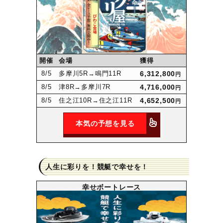
開催
会場
獲得
8
/5
多摩川5R
→鳴門11R
6,312,800
円
8
/5
津8R
→多摩川7R
4,716,000
円
8
/5
住之江10R
→住之江11R
4,652,500
円
本気の予想を見る
人生に彩りを！競艇で幸せを！
幸せボートレース