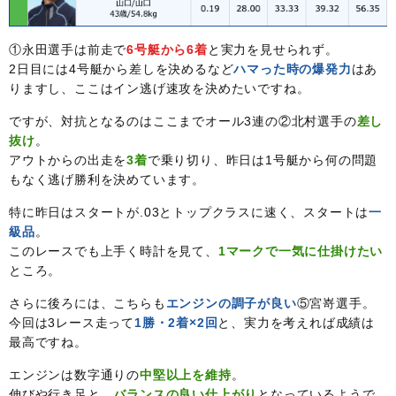
①永田選手は前走で
6号艇から6着
と実力を見せられず。
2日目には4号艇から差しを決めるなど
ハマった時の爆発力
はあ
りますし、ここはイン逃げ速攻を決めたいですね。
ですが、対抗となるのはここまでオール3連の②北村選手の
差し
抜け
。
アウトからの出走を
3着
で乗り切り、昨日は1号艇から何の問題
もなく逃げ勝利を決めています。
特に昨日はスタートが.03とトップクラスに速く、スタートは
一
級品
。
このレースでも上手く時計を見て、
1マークで一気に仕掛けたい
ところ。
さらに後ろには、こちらも
エンジンの調子が良い
⑤宮嵜選手。
今回は3レース走って
1勝・2着×2回
と、実力を考えれば成績は
最高ですね。
エンジンは数字通りの
中堅以上を維持
。
伸びや行き足と、
バランスの良い仕上がり
となっているようで