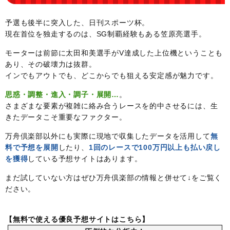
予選も後半に突入した、日刊スポーツ杯。
現在首位を独走するのは、SG制覇経験もある笠原亮選手。
モーターは前節に太田和美選手がV達成した上位機ということも
あり、その破壊力は抜群。
インでもアウトでも、どこからでも狙える安定感が魅力です。
思惑・調整・進入・調子・展開…
。
さまざまな要素が複雑に絡み合うレースを的中させるには、生
きたデータこそ重要なファクター。
万舟倶楽部以外にも実際に現地で収集したデータを活用して
無
料で予想を展開
したり、
1回のレースで100万円以上も払い戻し
を獲得
している予想サイトはあります。
まだ試していない方はぜひ万舟倶楽部の情報と併せて↓をご覧く
ださい。
【無料で使える優良予想サイトはこちら】