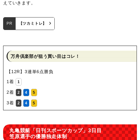
えていきます。
PR
【ツカミトレ】
万舟倶楽部が狙う買い目はコレ！
【12R】3連単6点勝負
1着
1
2着
2
4
5
3着
2
4
5
丸亀競艇「日刊スポーツカップ」3日目
笠原選手の優勝独走体制