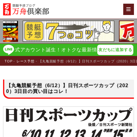
公式アカウント誕生！オトクな最新情報をイチ早く配信！
万
友だちに追加する
TOP
レース予想
【丸亀競艇予想（6/12）】日刊スポーツカップ（2020）3
【丸亀競艇予想（6/12）】日刊スポーツカップ（202
0）3日目の買い目はコレ！