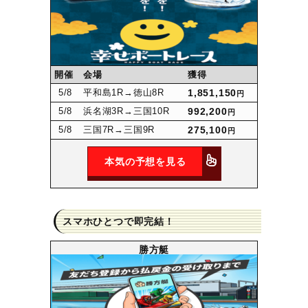
開催
会場
獲得
5
/8
平和島1R
→徳山8R
1,851,150
円
5
/8
浜名湖3R
→三国10R
992,200
円
5
/8
三国7R
→三国9R
275,100
円
本気の予想を見る
スマホひとつで即完結！
勝方艇