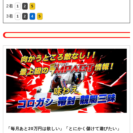
2着
1
2
5
3着
1
2
4
5
「毎月あと20万円は欲しい」「とにかく儲けて遊びたい」