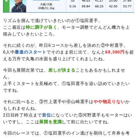
リズムを掴んで逃げていきたいのが①塩田選手。
ここ最近は
特に調子が良く
、モーター調整でどんどん機力を上
積みしていきたいところ。
それに続くのが、昨日6コースから差しを決めた②中村選手。
6人中
最速のスタート
でそのまま前に出て、なんと
68,380円
を超
える万舟で丸亀の水面を盛り上げてくれましたね。
今回も展開次第では、
差しが決まる
こともあるかもしれませ
ん。
上手くスタートを見極めて、①塩田選手を追い詰めていきたい
ですね。
それに比べると、③竹上選手や④山崎選手は
やや物足りない
か
もしれませんね。
2日目終了時点まで
首位
になっていた⑤河野選手もモーターはい
いですし、ここは
展開を意識
して前に出たいですね。
今回のレースでは、①塩田選手のイン逃げを期待して舟券を考