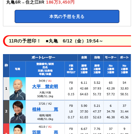
丸亀6R→住之江8R
186万3,450円
本気の予想を見る
11Rの予想印！ ■丸亀 6/12（金）19:54～