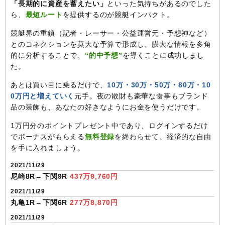
「長期的に資産を蓄えたい」
といった気持ちがあるのでした
ら、
最短ルート
を提供するのが競艇インパクト。
競艇界の重鎮（記者・レーサー・公益運営元・予想神など）
とのコネクションを莫大な予算で形成し、膨大な情報を多角
的に分析することで、
“的中予想”
を導くことに成功しまし
た。
あとは買い目に乗るだけで、
10万・30万・50万・80万・10
0万円と増えていく
元手。夜の散財も豪華な食事もブランド
品の装飾も、あなたの好きなようにお金を使うだけです。
1万円分のポイントプレゼント中であり、ログインするだけ
でボーナスがもらえる
無料登録
を終わらせて、経済的な自由
を手に入れましょう。
2021/11/29
尼崎8R→下関9R
437万9,760円
2021/11/29
丸亀1R→下関6R
277万8,870円
2021/11/29