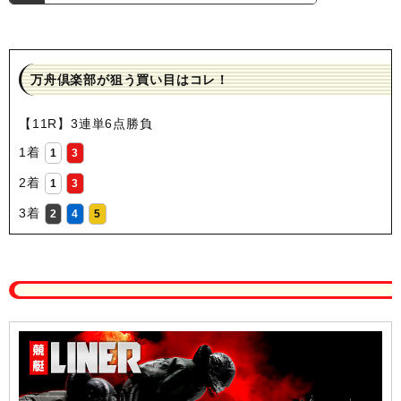
万舟倶楽部が狙う買い目はコレ！
【11R】3連単6点勝負
1着
1
3
2着
1
3
3着
2
4
5