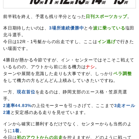
前半戦を終え、予選も残り半分となった
日刊スポーツカップ
。
本日期待したいのは、
3場所連続優勝中
と今
波に乗っている
塩田
北斗選手。
今日は12R・1号艇からの出走ですし、ここは
イン逃げ
で行きた
い場面です。
4勝目が懸かる今節ですが、イン・センターではそこそこ戦えて
いるものの、アウトから前に出る機力は
ナシ
。
ターンや展開を意識した走りも大事ですが、しっかり
ペラ調整
をして機力の方もどんどん上積みしていきたいですね。
一方、
現在首位
を走るのは、静岡支部のエース格・笠原亮選
手。
2連率44.83%
の上位モーターを引っさげて、ここまで
3走オール
2連
と安定感のある走りを見せています。
インから確実に勝利するだけでなく、センターからも当然のよ
うに
1着
。
今日は
初のアウトからの出走
を控えますが、どのように戦って