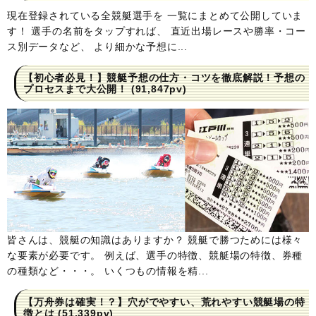
現在登録されている全競艇選手を 一覧にまとめて公開していま
す！ 選手の名前をタップすれば、 直近出場レースや勝率・コー
ス別データなど、 より細かな予想に...
【初心者必見！】競艇予想の仕方・コツを徹底解説！予想の
プロセスまで大公開！
(91,847pv)
皆さんは、競艇の知識はありますか？ 競艇で勝つためには様々
な要素が必要です。 例えば、選手の特徴、競艇場の特徴、券種
の種類など・・・。 いくつもの情報を精...
【万舟券は確実！？】穴がでやすい、荒れやすい競艇場の特
徴とは
(51,339pv)