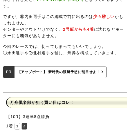
す。
ですが、⑥内田選手はこの編成で前に出るのは
少々難しい
かも
しれません。
センターやアウトだけでなく、
2号艇からも4着
に沈むなどモー
ターにも覇気がありません。
今回のレースでは、切ってしまってもいいでしょう。
①永田選手や②北村選手を軸に、舟券を構成していきます。
PR
【アップボート】 新時代の競艇予想に刮目せよ！
万舟倶楽部が狙う買い目はコレ！
【10R】3連単8点勝負
1着
1
2