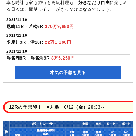
車も時計も家も旅行も高級料理も、
好きなだけ自由
に楽しめ
る日々は、競艇ライナーがきっかけになるでしょう。
2021/11/10
尼崎11R→若松6R
370万9,680円
2021/11/10
多摩川9R→津10R
22万1,160円
2021/11/10
浜名湖8R→浜名湖9R
8万5,250円
本気の予想を見る
12Rの予想印！ ■丸亀 6/12（金）20:33～