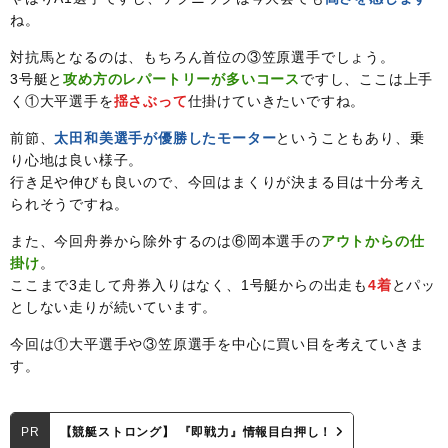
ね。
対抗馬となるのは、もちろん首位の③笠原選手でしょう。
3号艇と
攻め方のレパートリーが多いコース
ですし、ここは上手
く①大平選手を
揺さぶって
仕掛けていきたいですね。
前節、
太田和美選手が優勝したモーター
ということもあり、乗
り心地は良い様子。
行き足や伸びも良いので、今回はまくりが決まる目は十分考え
られそうですね。
また、今回舟券から除外するのは⑥岡本選手の
アウトからの仕
掛け
。
ここまで3走して舟券入りはなく、1号艇からの出走も
4着
とパッ
としない走りが続いています。
今回は①大平選手や③笠原選手を中心に買い目を考えていきま
す。
PR
【競艇ストロング】 『即戦力』情報目白押し！