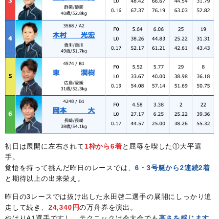
初日は展開に左右されて
1枠から6着
と屈辱を喫した①大平選
手。
覚悟を持って挑んだ昨日のレースでは、
6・3号艇から2連続2着
と期待以上の出来栄え。
昨日の3レースでは抜け出した永田啓二選手の展開にしっかり追
走して続き、
24,340円
の万舟券を演出。
やはりA1選手ですし、テクニックは今大会でも
高さを感じます