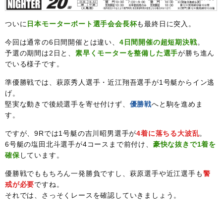
ついに
日本モーターボート選手会会長杯
も最終日に突入。
今回は通常の6日間開催とは違い、
4日間開催の超短期決戦
。
予選の期間は2日と、
素早くモーターを整備した選手
が勝ち進ん
でいる様子です。
準優勝戦では、萩原秀人選手・近江翔吾選手が1号艇からイン逃
げ。
堅実な動きで後続選手を寄せ付けず、
優勝戦
へと駒を進めま
す。
ですが、9Rでは1号艇の吉川昭男選手が
4着に落ちる大波乱
。
6号艇の塩田北斗選手が4コースまで前付け、
豪快な抜きで1着を
確保
しています。
優勝戦でももちろん一発勝負ですし、萩原選手や近江選手も
警
戒が必要
ですね。
それでは、さっそくレースを確認していきましょう。