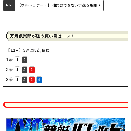
PR
【ウルトラボート】 他にはできない予想を展開
万舟倶楽部が狙う買い目はコレ！
【11R】3連単8点勝負
1着
1
2
2着
1
2
3
3着
1
2
3
4