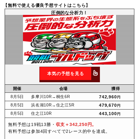
【無料で使える優良予想サイトはこちら】
圧倒的な分析力！
本気の予想を見る
開催
会場
獲得
8月
5日
多摩川10R
→桐生6R
742,960
円
8月
5日
浜名湖10R
→住之江5R
479,670
円
8月
5日
住之江10R
443,100
円
無料予想は19戦13勝・
収支＋342,250円。
有料予想は参加4回すべてで2レース的中を達成。