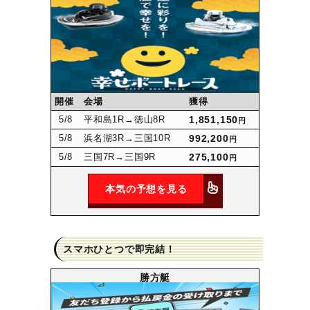
開催
会場
獲得
5
/8
平和島1R
→徳山8R
1,851,150
円
5
/8
浜名湖3R
→三国10R
992,200
円
5
/8
三国7R
→三国9R
275,100
円
本気の予想を見る
スマホひとつで即完結！
勝方艇