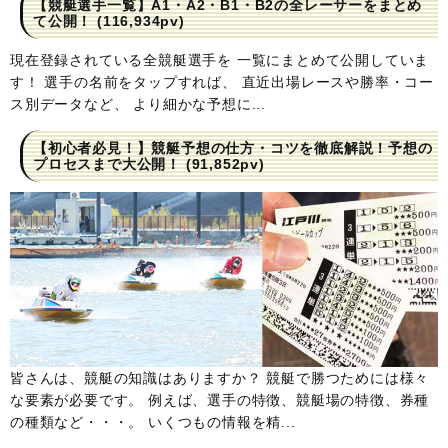
【競艇選手一覧】A1・A2・B1・B2の全レーサーをまとめ
て公開！
(116,934pv)
現在登録されている全競艇選手を 一覧にまとめて公開していま
す！ 選手の名前をタップすれば、 直近出場レースや勝率・コー
ス別データなど、 より細かな予想に...
【初心者必見！】競艇予想の仕方・コツを徹底解説！予想の
プロセスまで大公開！
(91,852pv)
皆さんは、競艇の知識はありますか？ 競艇で勝つためには様々
な要素が必要です。 例えば、選手の特徴、競艇場の特徴、券種
の種類など・・・。 いくつもの情報を精...