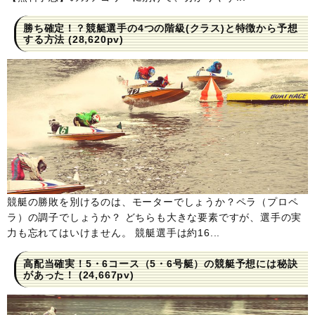
勝ち確定！？競艇選手の4つの階級(クラス)と特徴から予想
する方法
(28,620pv)
競艇の勝敗を別けるのは、モーターでしょうか？ペラ（プロペ
ラ）の調子でしょうか？ どちらも大きな要素ですが、選手の実
力も忘れてはいけません。 競艇選手は約16...
高配当確実！5・6コース（5・6号艇）の競艇予想には秘訣
があった！
(24,667pv)