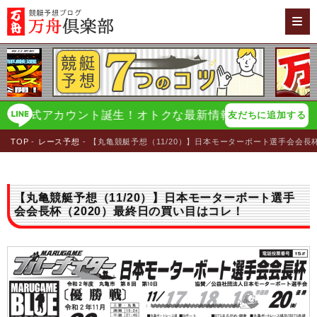
式アカウント誕生！オトクな最新情報をイチ早く配信！
万
友だちに追加する
TOP
レース予想
【丸亀競艇予想（11/20）】日本モーターボート選手会会長
【丸亀競艇予想（11/20）】日本モーターボート選手
会会長杯（2020）最終日の買い目はコレ！