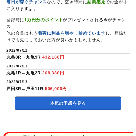
毎日が稼ぐチャンス
なので、空き時間に
副業感覚
でお金が手
に入りますよ。
登録時に
1万円分のポイント
がプレゼントされる今がチャン
ス！
他の会員はもう
着実に利益を増やし始めています
し、登録だ
けでも先にしておいた方が良いかもしれません。
2022/07/12
丸亀8R→丸亀9R
432,160円
2022/07/13
丸亀1R→丸亀2R
268,380円
2022/07/13
戸田8R→戸田11R
506,000円
本気の予想を見る