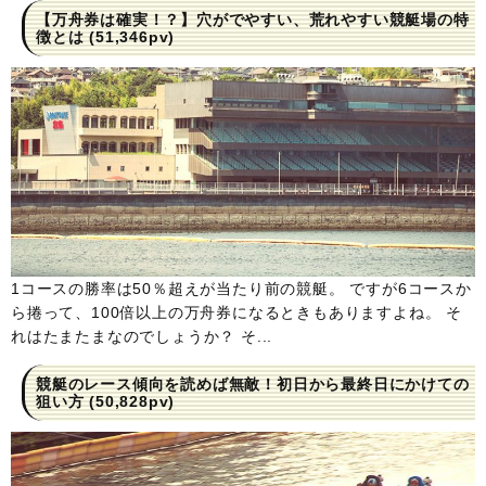
【万舟券は確実！？】穴がでやすい、荒れやすい競艇場の特
徴とは
(51,346pv)
1コースの勝率は50％超えが当たり前の競艇。 ですが6コースか
ら捲って、100倍以上の万舟券になるときもありますよね。 そ
れはたまたまなのでしょうか？ そ...
競艇のレース傾向を読めば無敵！初日から最終日にかけての
狙い方
(50,828pv)