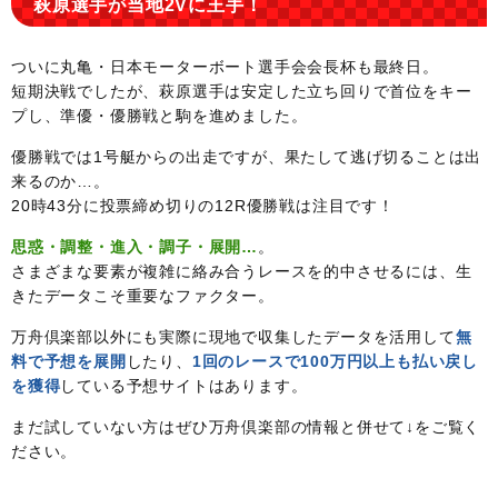
萩原選手が当地2Vに王手！
ついに丸亀・日本モーターボート選手会会長杯も最終日。
短期決戦でしたが、萩原選手は安定した立ち回りで首位をキー
プし、準優・優勝戦と駒を進めました。
優勝戦では1号艇からの出走ですが、果たして逃げ切ることは出
来るのか…。
20時43分に投票締め切りの12R優勝戦は注目です！
思惑・調整・進入・調子・展開…
。
さまざまな要素が複雑に絡み合うレースを的中させるには、生
きたデータこそ重要なファクター。
万舟倶楽部以外にも実際に現地で収集したデータを活用して
無
料で予想を展開
したり、
1回のレースで100万円以上も払い戻し
を獲得
している予想サイトはあります。
まだ試していない方はぜひ万舟倶楽部の情報と併せて↓をご覧く
ださい。