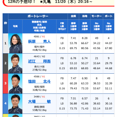
12Rの予想印！ ■丸亀 11/20（木）20:16～