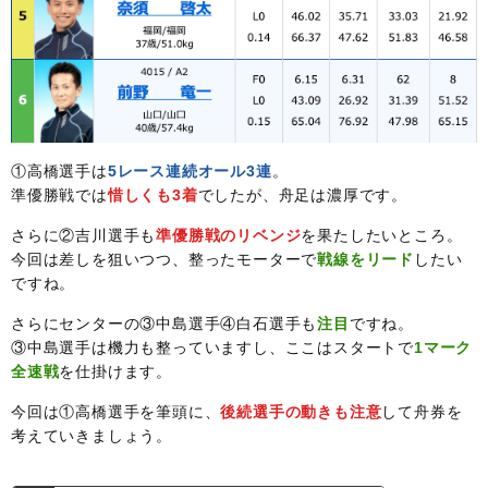
①高橋選手は
5レース連続オール3連
。
準優勝戦では
惜しくも3着
でしたが、舟足は濃厚です。
さらに②吉川選手も
準優勝戦のリベンジ
を果たしたいところ。
今回は差しを狙いつつ、整ったモーターで
戦線をリード
したい
ですね。
さらにセンターの③中島選手④白石選手も
注目
ですね。
③中島選手は機力も整っていますし、ここはスタートで
1マーク
全速戦
を仕掛けます。
今回は①高橋選手を筆頭に、
後続選手の動きも注意
して舟券を
考えていきましょう。