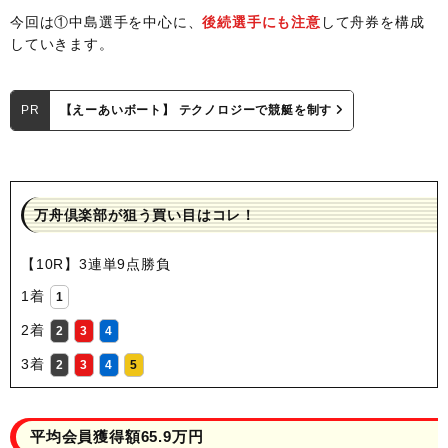
今回は①中島選手を中心に、
後続選手にも注意
して舟券を構成
していきます。
PR
【えーあいボート】 テクノロジーで競艇を制す
万舟倶楽部が狙う買い目はコレ！
【10R】3連単9点勝負
1着
1
2着
2
3
4
3着
2
3
4
5
平均会員獲得額65.9万円