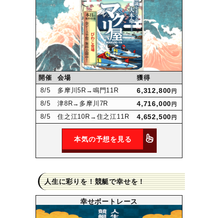
開催
会場
獲得
8
/5
多摩川5R
→鳴門11R
6,312,800
円
8
/5
津8R
→多摩川7R
4,716,000
円
8
/5
住之江10R
→住之江11R
4,652,500
円
本気の予想を見る
人生に彩りを！競艇で幸せを！
幸せボートレース