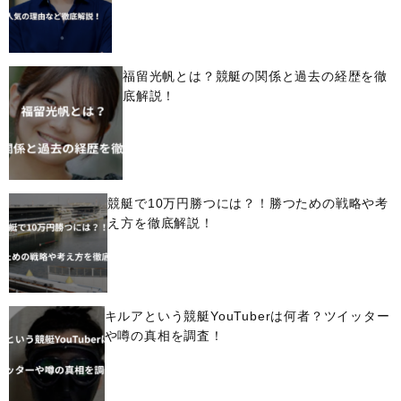
福留光帆とは？競艇の関係と過去の経歴を徹
底解説！
競艇で10万円勝つには？！勝つための戦略や考
え方を徹底解説！
キルアという競艇YouTuberは何者？ツイッター
や噂の真相を調査！