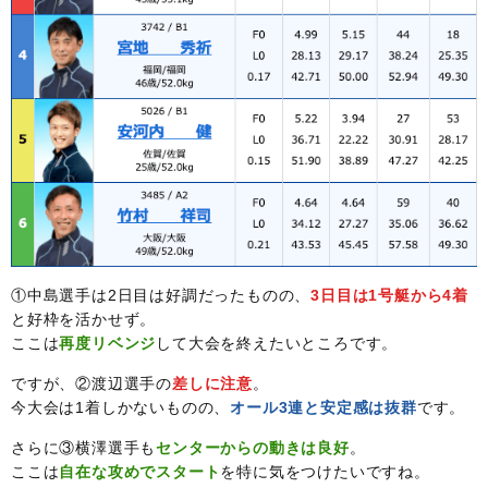
①中島選手は2日目は好調だったものの、
3日目は1号艇から4着
と好枠を活かせず。
ここは
再度リベンジ
して大会を終えたいところです。
ですが、②渡辺選手の
差しに注意
。
今大会は1着しかないものの、
オール3連と安定感は抜群
です。
さらに③横澤選手も
センターからの動きは良好
。
ここは
自在な攻めでスタート
を特に気をつけたいですね。