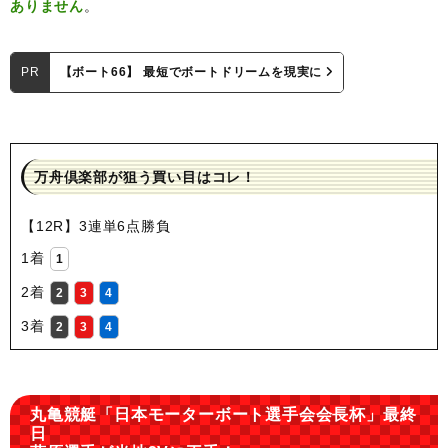
ありません
。
PR
【ボート66】 最短でボートドリームを現実に
万舟倶楽部が狙う買い目はコレ！
【12R】3連単6点勝負
1着
1
2着
2
3
4
3着
2
3
4
丸亀競艇「日本モーターボート選手会会長杯」最終
日