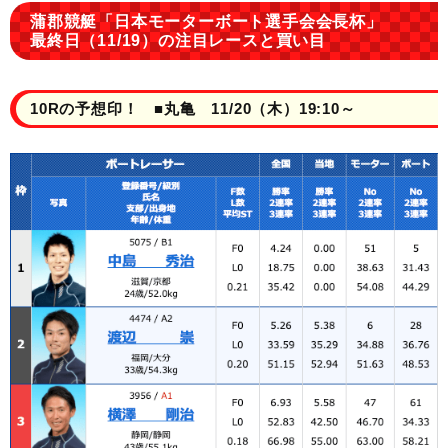
蒲郡競艇「日本モーターボート選手会会長杯」
最終日（11/19）の注目レースと買い目
10Rの予想印！ ■丸亀 11/20（木）19:10～