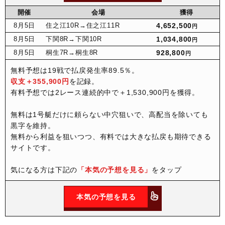
開催
会場
獲得
8月
5日
住之江10R
→住之江11R
4,652,500
円
8月
5日
下関8R
→下関10R
1,034,800
円
8月
5日
桐生7R
→桐生8R
928,800
円
無料予想は19戦で払戻発生率89.5％。
収支＋355,900円
を記録。
有料予想では2レース連続的中で＋1,530,900円を獲得。
無料は1号艇だけに頼らない中穴狙いで、高配当を除いても
黒字を維持。
無料から利益を狙いつつ、有料では大きな払戻も期待できる
サイトです。
気になる方は下記の
「本気の予想を見る」
をタップ
本気の予想を見る