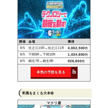
開催
会場
獲得
8
/5
住之江10R
→住之江11R
4,652,500
円
8
/5
下関8R
→下関10R
1,034,800
円
8
/5
桐生7R
→桐生8R
928,800
円
本気の予想を見る
常識をまくる大本命
マクリ屋