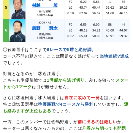
①萩原選手はここまで
6レースで5勝と絶好調
。
コース不問の動きで、ここは問題なく逃げ切って
当地連続V達成
でしょう。
対抗となるのが、②近江選手。
こちらも準優勝戦では
1号艇から逃げ切り
、差しを狙って
スター
トから1マーク
は目が離せません。
さらに③塩田選手④大場選手は
自在に攻めて一発
を狙います。
特に③塩田選手は
準優勝戦で4コースから勝利
していますし、
運
も絡みますが上位もある
でしょう。
一方、このメンバーでは⑥烏野選手が
前に出るのは厳しい
か。
モーターは悪くなかったものの、ここは
舟券から切っても問題