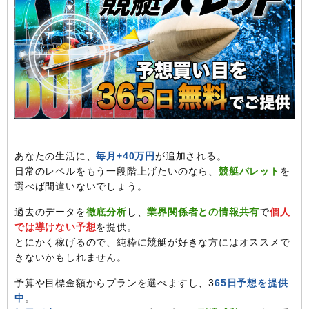
あなたの生活に、
毎月+40万円
が追加される。
日常のレベルをもう一段階上げたいのなら、
競艇バレット
を
選べば間違いないでしょう。
過去のデータを
徹底分析
し、
業界関係者との情報共有
で
個人
では導けない予想
を提供。
とにかく稼げるので、純粋に競艇が好きな方にはオススメで
きないかもしれません。
予算や目標金額からプランを選べますし、3
65日予想を提供
中
。