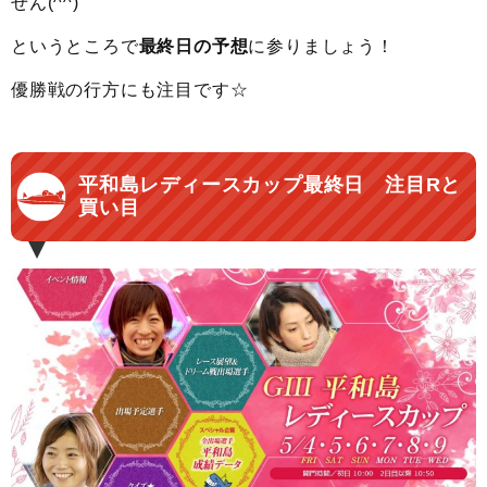
せん(^^)
というところで
最終日の予想
に参りましょう！
優勝戦の行方にも注目です☆
平和島レディースカップ最終日 注目Rと
買い目