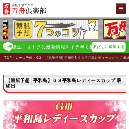
ト誕生！オトクな最新情報をイチ早く配信！
万舟倶楽部にL
友だちに追加する
TOP
レース予想
G3
【競艇予想│平和島】Ｇ３平和島レディースカップ 最
【競艇予想│平和島】Ｇ３平和島レディースカップ 最
終日