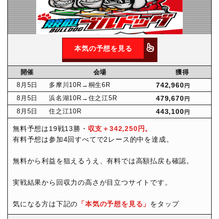
本気の予想を見る
開催
会場
獲得
8月
5日
多摩川10R
→桐生6R
742,960
円
8月
5日
浜名湖10R
→住之江5R
479,670
円
8月
5日
住之江10R
443,100
円
無料予想は19戦13勝・
収支＋342,250円。
有料予想は参加4回すべてで2レース的中を達成。
無料から利益を狙えるうえ、有料では高額払戻も確認。
実戦結果から回収力の高さが目立つサイトです。
気になる方は下記の
「本気の予想を見る」
をタップ