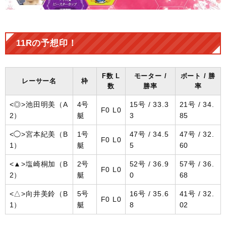
11Rの予想印！
F数 L
モーター /
ボート / 勝
レーサー名
枠
数
勝率
率
<◎>池田明美（A
4号
15号 / 33.3
21号 / 34.
F0 L0
2）
艇
3
85
<◯>宮本紀美（B
1号
47号 / 34.5
47号 / 32.
F0 L0
1）
艇
5
60
<▲>塩崎桐加（B
2号
52号 / 36.9
57号 / 36.
F0 L0
2）
艇
0
68
<△>向井美鈴（B
5号
16号 / 35.6
41号 / 32.
F0 L0
1）
艇
8
02