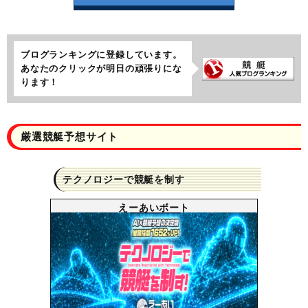
ブログランキングに登録しています。
あなたのクリックが明日の頑張りにな
ります！
厳選競艇予想サイト
テクノロジーで競艇を制す
えーあいボート