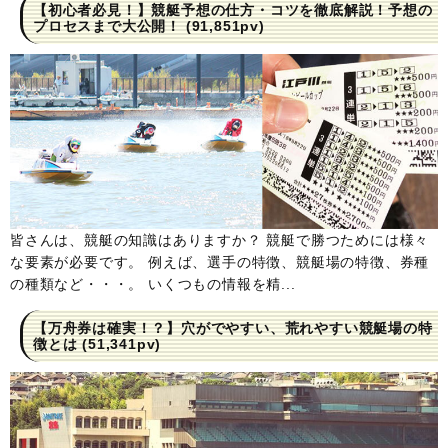
【初心者必見！】競艇予想の仕方・コツを徹底解説！予想の
プロセスまで大公開！
(91,851pv)
皆さんは、競艇の知識はありますか？ 競艇で勝つためには様々
な要素が必要です。 例えば、選手の特徴、競艇場の特徴、券種
の種類など・・・。 いくつもの情報を精...
【万舟券は確実！？】穴がでやすい、荒れやすい競艇場の特
徴とは
(51,341pv)