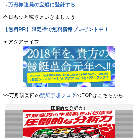
→
万舟券連発の宝船に登録する
今日もひと稼ぎといきましょう！
【無料PR】限定枠で無料情報プレゼント中！
▼アクアライブ
>>万舟倶楽部の
競艇予想ブログ
のTOPはこちらから
圧倒的な分析力！