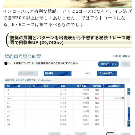
インコースほど有利な競艇。 とくに1コースになると、イン逃げ
で勝率50％以上は珍しくありません。 ではアウトコースにな
る、5・6コースは捨てるべきなのでしょ...
競艇の展開とパターンを出走表から予想する秘訣！レース厳
選で回収率UP
(20,740pv)