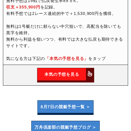
無料予想は19戦で払戻発生率89.5％。
収支＋355,900円
を記録。
有料予想では2レース連続的中で＋1,530,900円を獲得。
無料は1号艇だけに頼らない中穴狙いで、高配当を除いても
黒字を維持。
無料から利益を狙いつつ、有料では大きな払戻も期待できる
サイトです。
気になる方は下記の
「本気の予想を見る」
をタップ
本気の予想を見る
8月7日の
競艇予想一覧 ＞
万舟倶楽部の
競艇予想ブログ ＞