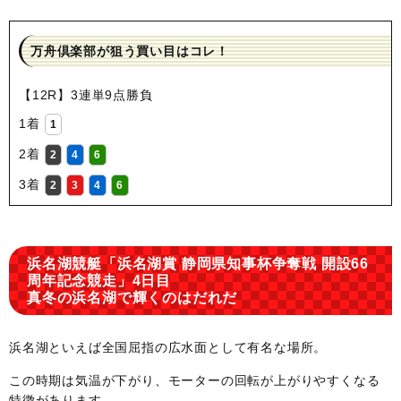
万舟倶楽部が狙う買い目はコレ！
【12R】3連単9点勝負
1着
1
2着
2
4
6
3着
2
3
4
6
浜名湖競艇「浜名湖賞 静岡県知事杯争奪戦 開設66
周年記念競走」4日目
真冬の浜名湖で輝くのはだれだ
浜名湖といえば全国屈指の広水面として有名な場所。
この時期は気温が下がり、モーターの回転が上がりやすくなる
特徴があります。