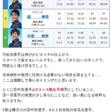
①松井選手は伸びがピカイチの仕上がり。
スタートで返せるレベルですし、巡ってきた白いカポックで、
問題なく逃げ切るでしょう。
当地相性や無理に仕掛ける必要がない状況を踏まえても…。
ここは
信頼して良いタイミング
だと思います。
とくに②中田選手が
2コース戦を不得手
にしていること。
③一宮選手の状態が少し落ちたことなど、追い風になる材料も
ありますね。
2着は機力◎の②中田選手、4カド自在戦の④瓜生選手。