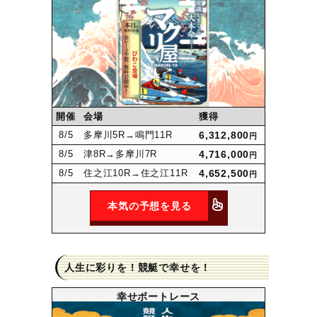
開催
会場
獲得
8
/5
多摩川5R
→鳴門11R
6,312,800
円
8
/5
津8R
→多摩川7R
4,716,000
円
8
/5
住之江10R
→住之江11R
4,652,500
円
本気の予想を見る
人生に彩りを！競艇で幸せを！
幸せボートレース