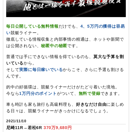
毎日公開している無料情報
だけでも、
4、5万円の獲得は容易
い
競艇ライナー。
徹底している情報収集と内部事情の精通は、ネットや新聞で
は公開されない、
秘匿中の秘匿
です。
普通では手にできない情報を得ているのも、
莫大な予算を割
いている
から。
そして
実際に毎日稼いでいる
からこそ、さらに予選も割ける
んです。
的中の好循環は、競艇ライナーだけがたどり着いた境地。
今なら
1万円分のポイント
がついて、
無料で登録
できます。
車も時計も家も旅行も高級料理も、
好きなだけ自由
に楽しめ
る日々は、競艇ライナーがきっかけになるでしょう。
2021/11/10
尼崎11R→若松6R
370万9,680円