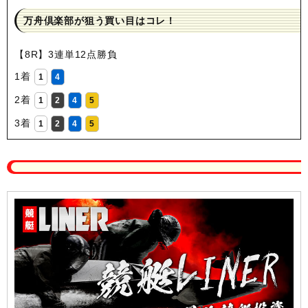
万舟倶楽部が狙う買い目はコレ！
【8R】3連単12点勝負
1着
1
4
2着
1
2
4
5
3着
1
2
4
5