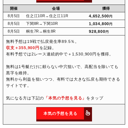
開催
会場
獲得
8月
5日
住之江10R
→住之江11R
4,652,500
円
8月
5日
下関8R
→下関10R
1,034,800
円
8月
5日
桐生7R
→桐生8R
928,800
円
無料予想は19戦で払戻発生率89.5％。
収支＋355,900円
を記録。
有料予想では2レース連続的中で＋1,530,900円を獲得。
無料は1号艇だけに頼らない中穴狙いで、高配当を除いても
黒字を維持。
無料から利益を狙いつつ、有料では大きな払戻も期待できる
サイトです。
気になる方は下記の
「本気の予想を見る」
をタップ
本気の予想を見る