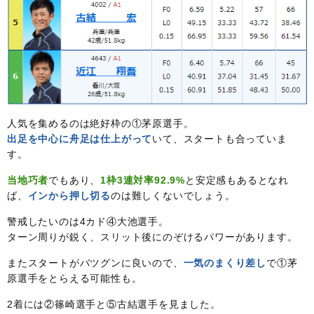
人気を集めるのは絶好枠の①茅原選手。
出足を中心に舟足は仕上がって
いて、スタートも合っていま
す。
当地巧者
でもあり、
1枠3連対率92.9%
と安定感もあるとなれ
ば、
インから押し切る
のは難しくないでしょう。
警戒したいのは4カド④大池選手。
ターン周りが鋭く、スリット後にのぞけるパワーがあります。
またスタートがバツグンに良いので、
一気のまくり差し
で①茅
原選手をとらえる可能性も。
2着には②篠崎選手と⑤古結選手を見ました。