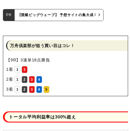
PR
【競艇ビッグウェーブ】 予想サイトの集大成！
万舟倶楽部が狙う買い目はコレ！
【9R】3連単18点勝負
1着
1
3
2着
1
2
3
4
3着
1
2
3
4
5
トータル平均利益率は300%超え