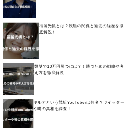
福留光帆とは？競艇の関係と過去の経歴を徹
底解説！
競艇で10万円勝つには？！勝つための戦略や考
え方を徹底解説！
キルアという競艇YouTuberは何者？ツイッター
や噂の真相を調査！