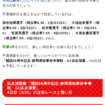
今回は露骨にいじっている
と思うので、運営側の意図を考慮す
るのが吉でしょう。
予選最終日を迎えるなかで好走しているのは、
深谷知博選手（得点率8.40：1位/21321）、大池佑来選手（得
点率8.00：2位/3221）、松井繁選手（得点率7.75：3位/331
3）、笠原亮選手（得点率7.50：4位/2241）、今泉友優吾選手
（得点率7.50：4位/3321）
の5人。
準優1枠
をかけた、激しい得点争いを繰り広げるでしょう！
予選突破をかけた、激しいレースがつづく浜名湖。
「開設66周年記念-静岡県知事杯争奪戦・G1浜名湖賞」
の4日目
を予想していきます！
浜名湖競艇「開設66周年記念-静岡県知事杯争奪
戦・G1浜名湖賞」
4日目（1/31）の注目レースと買い目