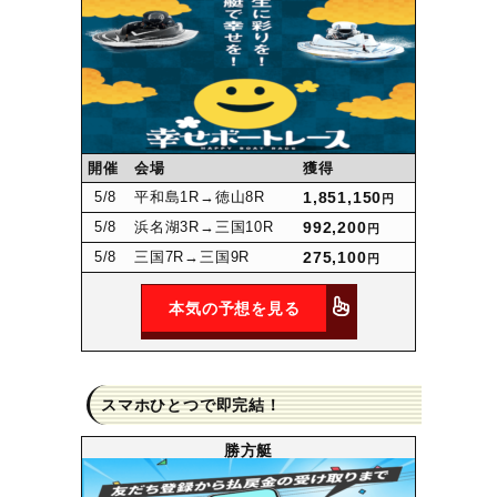
開催
会場
獲得
5
/8
平和島1R
→徳山8R
1,851,150
円
5
/8
浜名湖3R
→三国10R
992,200
円
5
/8
三国7R
→三国9R
275,100
円
本気の予想を見る
スマホひとつで即完結！
勝方艇