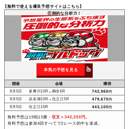
【無料で使える優良予想サイトはこちら】
圧倒的な分析力！
本気の予想を見る
開催
会場
獲得
8月
5日
多摩川10R
→桐生6R
742,960
円
8月
5日
浜名湖10R
→住之江5R
479,670
円
8月
5日
住之江10R
443,100
円
無料予想は19戦13勝・
収支＋342,250円。
有料予想は参加4回すべてで2レース的中を達成。