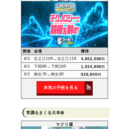
開催
会場
獲得
8
/5
住之江10R
→住之江11R
4,652,500
円
8
/5
下関8R
→下関10R
1,034,800
円
8
/5
桐生7R
→桐生8R
928,800
円
本気の予想を見る
常識をまくる大本命
マクリ屋