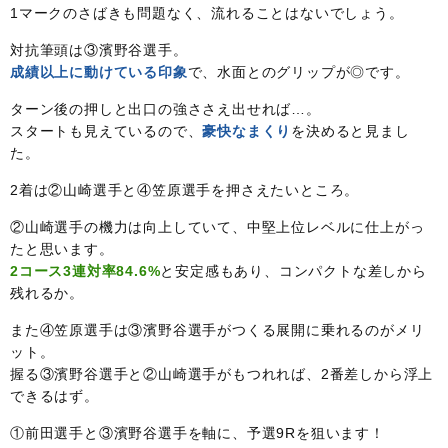
1マークのさばきも問題なく、流れることはないでしょう。
対抗筆頭は③濱野谷選手。
成績以上に動けている印象
で、水面とのグリップが◎です。
ターン後の押しと出口の強ささえ出せれば…。
スタートも見えているので、
豪快なまくり
を決めると見まし
た。
2着は②山崎選手と④笠原選手を押さえたいところ。
②山崎選手の機力は向上していて、中堅上位レベルに仕上がっ
たと思います。
2コース3連対率84.6%
と安定感もあり、コンパクトな差しから
残れるか。
また④笠原選手は③濱野谷選手がつくる展開に乗れるのがメリ
ット。
握る③濱野谷選手と②山崎選手がもつれれば、2番差しから浮上
できるはず。
①前田選手と③濱野谷選手を軸に、予選9Rを狙います！