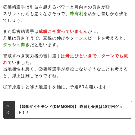
②篠崎選手は引波を超えるパワーと舟向きの良さが◎
スリット付近も悪くなさそうで、
枠有利
を活かし差しから残る
でしょう。
また⑤古結選手は
成績こそ奮っていません
が…。
舟足は良さそうで、直線の伸びやターンスピードを考えると、
ダッシュ向き
だと思います。
警戒すべき実力者の吉川選手は
舟足ひといきで、ターンでも流
れて
いました。
当地相性も悪く、②篠崎選手が壁役になりそうなことも考える
と、浮上は難しそうですね。
①茅原選手と④大池選手を軸に、予選8Rを狙います！
P
【競艇ダイヤモンド(DIAMOND)】 昨日も会員は10万円ゲッ
R
ト！