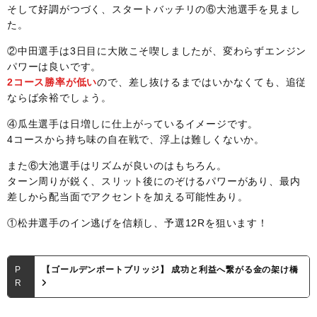
そして好調がつづく、スタートバッチリの⑥大池選手を見まし
た。
②中田選手は3日目に大敗こそ喫しましたが、変わらずエンジン
パワーは良いです。
2コース勝率が低い
ので、差し抜けるまではいかなくても、追従
ならば余裕でしょう。
④瓜生選手は日増しに仕上がっているイメージです。
4コースから持ち味の自在戦で、浮上は難しくないか。
また⑥大池選手はリズムが良いのはもちろん。
ターン周りが鋭く、スリット後にのぞけるパワーがあり、最内
差しから配当面でアクセントを加える可能性あり。
①松井選手のイン逃げを信頼し、予選12Rを狙います！
P
【ゴールデンボートブリッジ】 成功と利益へ繋がる金の架け橋
R