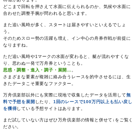
どこまで回転を押さえて水面に伝えられるのか、気候や水面に
合わせた調整手腕が問われると思います。
また追い風時が多く、スタートは届きやすいといえるでしょ
う。
そのためスロー勢の活躍も増え、イン中心の舟券作戦が前提に
なりますね。
ただ追い風時や1マークの水面が変わると、艇が流れやすくな
り、思わぬ一発で万舟券ということも。
思惑・調整・進入・調子・展開…
。
さまざまな要素が複雑に絡み合うレースを的中させるには、生
きたデータこそ重要なファクター。
万舟倶楽部以外にも実際に現地で収集したデータを活用して
無
料で予想を展開
したり、
1回のレースで100万円以上も払い戻し
を獲得
している予想サイトはあります。
まだ試していない方はぜひ万舟倶楽部の情報と併せて↓をご覧く
ださい。