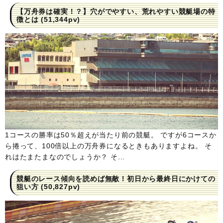
【万舟券は確実！？】穴がでやすい、荒れやすい競艇場の特
徴とは
(51,344pv)
1コースの勝率は50％超えが当たり前の競艇。 ですが6コースか
ら捲って、100倍以上の万舟券になるときもありますよね。 そ
れはたまたまなのでしょうか？ そ...
競艇のレース傾向を読めば無敵！初日から最終日にかけての
狙い方
(50,827pv)