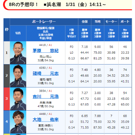
8Rの予想印！ ■浜名湖 1/31（金）14:11～