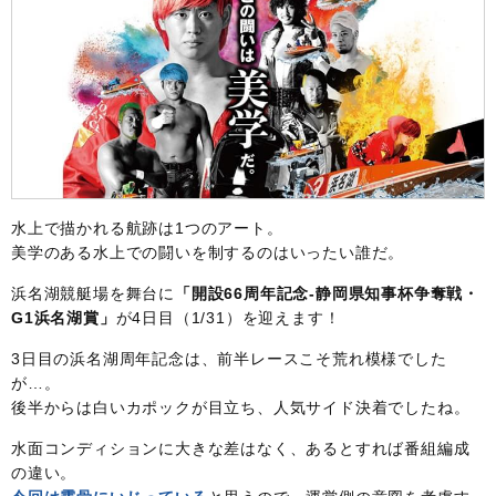
水上で描かれる航跡は1つのアート。
美学のある水上での闘いを制するのはいったい誰だ。
浜名湖競艇場を舞台に
「開設66周年記念-静岡県知事杯争奪戦・
G1浜名湖賞」
が4日目（1/31）を迎えます！
3日目の浜名湖周年記念は、前半レースこそ荒れ模様でした
が…。
後半からは白いカポックが目立ち、人気サイド決着でしたね。
水面コンディションに大きな差はなく、あるとすれば番組編成
の違い。