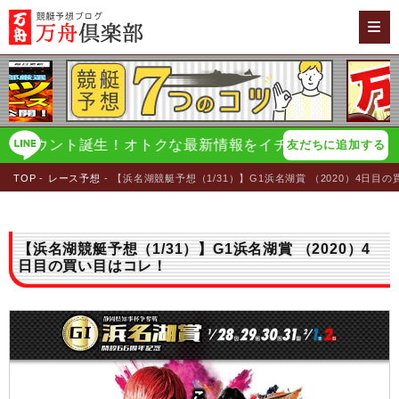
カウント誕生！オトクな最新情報をイチ早く配信！
万舟倶楽
友だちに追加する
TOP
レース予想
【浜名湖競艇予想（1/31）】G1浜名湖賞 （2020）4日目
【浜名湖競艇予想（1/31）】G1浜名湖賞 （2020）4
日目の買い目はコレ！