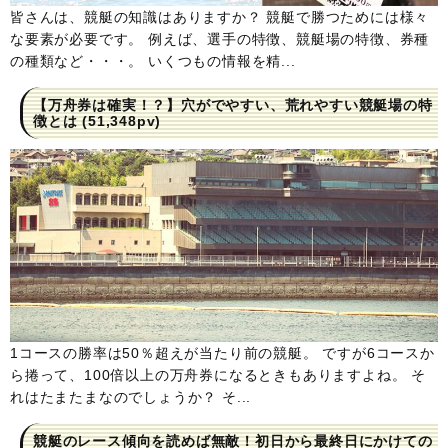
皆さんは、競艇の知識はありますか？ 競艇で勝つためには様々
な要素が必要です。 例えば、選手の特徴、競艇場の特徴、券種
の種類など・・・。 いくつもの情報を精...
【万舟券は確実！？】穴がでやすい、荒れやすい競艇場の特
徴とは
(51,348pv)
1コースの勝率は50％超えが当たり前の競艇。 ですが6コースか
ら捲って、100倍以上の万舟券になるときもありますよね。 そ
れはたまたまなのでしょうか？ そ...
競艇のレース傾向を読めば無敵！初日から最終日にかけての