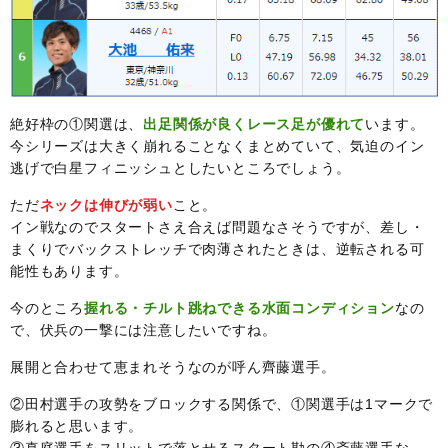
絶好枠の①関選は、
出足関係が良くレース足が優れて
います。
今シリーズは大きく崩れることなくまとめていて、気迫のイン
逃げで白星フィニッシュとしたいところでしょう。
ただ
ネックは伸びが弱い
こと。
イン戦なのでスタートさえ合えば問題なさそうですが、差し・
まくりでバックストレッチで肉薄されたときは、逆転される可
能性もあります。
今のところ
握れる・チルト跳ねできる水面コンディション
なの
で、伏兵の一撃には注意したいですね。
展開と合わせて恵まれそうなのが呼ん齊藤選手。
②田村選手の攻勢をブロックする関係で、①関選手は1マークで
膨れると思います。