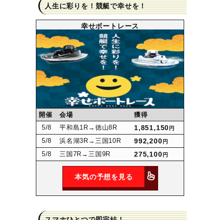
人生に彩りを！競艇で幸せを！
幸せボートレース
開催
会場
獲得
5
/8
平和島1R
→徳山8R
1,851,150
円
5
/8
浜名湖3R
→三国10R
992,200
円
5
/8
三国7R
→三国9R
275,100
円
本気の予想を見る
スマホひとつで即完結！