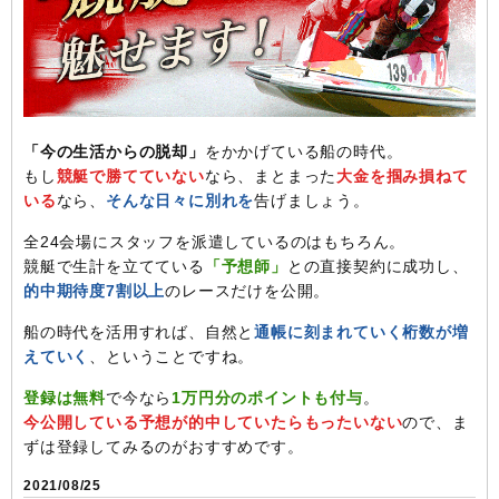
「今の生活からの脱却」
をかかげている船の時代。
もし
競艇で勝てていない
なら、まとまった
大金を掴み損ねて
いる
なら、
そんな日々に別れを
告げましょう。
全24会場にスタッフを派遣しているのはもちろん。
競艇で生計を立てている
「予想師」
との直接契約に成功し、
的中期待度7割以上
のレースだけを公開。
船の時代を活用すれば、自然と
通帳に刻まれていく桁数が増
えていく
、ということですね。
登録は無料
で今なら
1万円分のポイントも付与
。
今公開している予想が的中していたらもったいない
ので、ま
ずは登録してみるのがおすすめです。
2021/08/25