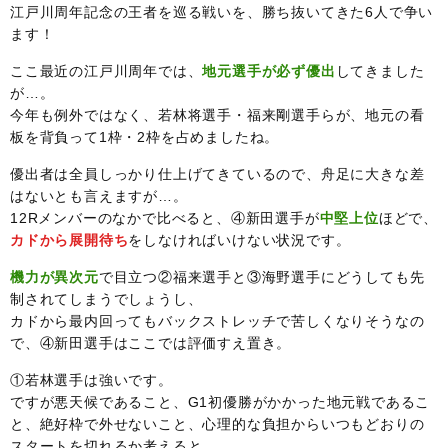
江戸川周年記念の王者を巡る戦いを、勝ち抜いてきた6人で争い
ます！
ここ最近の江戸川周年では、
地元選手が必ず優出
してきました
が…。
今年も例外ではなく、若林将選手・福来剛選手らが、地元の看
板を背負って1枠・2枠を占めましたね。
優出者は全員しっかり仕上げてきているので、舟足に大きな差
はないとも言えますが…。
12Rメンバーのなかで比べると、④新田選手が
中堅上位
ほどで、
カドから展開待ち
をしなければいけない状況です。
機力が異次元
で目立つ②福来選手と③海野選手にどうしても先
制されてしまうでしょうし、
カドから最内回ってもバックストレッチで苦しくなりそうなの
で、④新田選手はここでは評価すえ置き。
①若林選手は強いです。
ですが悪天候であること、G1初優勝がかかった地元戦であるこ
と、絶好枠で外せないこと、心理的な負担からいつもどおりの
スタートを切れるか考えると、