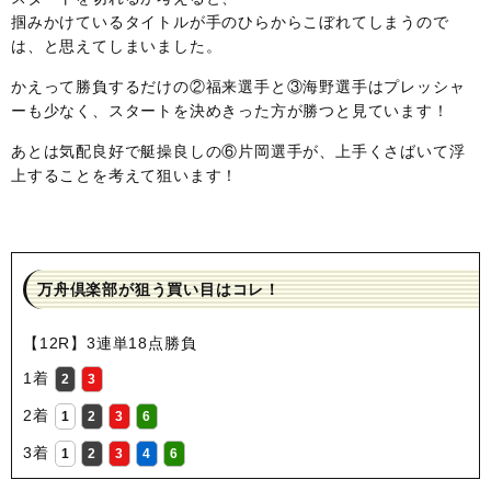
掴みかけているタイトルが手のひらからこぼれてしまうので
は、と思えてしまいました。
かえって勝負するだけの②福来選手と③海野選手はプレッシャ
ーも少なく、スタートを決めきった方が勝つと見ています！
あとは気配良好で艇操良しの⑥片岡選手が、上手くさばいて浮
上することを考えて狙います！
万舟倶楽部が狙う買い目はコレ！
【12R】3連単18点勝負
1着
2
3
2着
1
2
3
6
3着
1
2
3
4
6