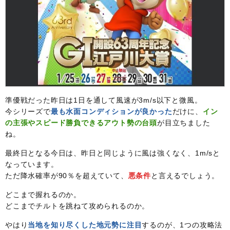
準優戦だった昨日は1日を通して風速が3m/s以下と微風。
今シリーズで
最も水面コンディションが良かった
だけに、
イン
の主張やスピード勝負できるアウト勢の台頭
が目立ちました
ね。
最終日となる今日は、昨日と同じように風は強くなく、1m/sと
なっています。
ただ降水確率が90％を超えていて、
悪条件
と言えるでしょう。
どこまで握れるのか。
どこまでチルトを跳ねて攻められるのか。
やはり
当地を知り尽くした地元勢に注目
するのが、1つの攻略法