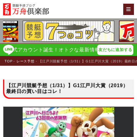
式アカウント誕生！オトクな最新情報をイチ早く配信！
万
友だちに追加する
TOP
レース予想
【江戸川競艇予想（1/31）】G1江戸川大賞（2019）最終
【江戸川競艇予想（1/31）】G1江戸川大賞（2019）
最終日の買い目はコレ！