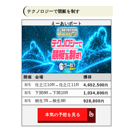
テクノロジーで競艇を制す
えーあいボート
開催
会場
獲得
8
/5
住之江10R
→住之江11R
4,652,500
円
8
/5
下関8R
→下関10R
1,034,800
円
8
/5
桐生7R
→桐生8R
928,800
円
本気の予想を見る