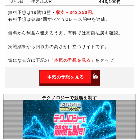
8月
5日
住之江10R
443,100
円
無料予想は19戦13勝・
収支＋342,250円。
有料予想は参加4回すべてで2レース的中を達成。
無料から利益を狙えるうえ、有料では高額払戻も確認。
実戦結果から回収力の高さが目立つサイトです。
気になる方は下記の
「本気の予想を見る」
をタップ
本気の予想を見る
テクノロジーで競艇を制す