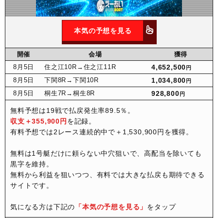
本気の予想を見る
開催
会場
獲得
8月
5日
住之江10R
→住之江11R
4,652,500
円
8月
5日
下関8R
→下関10R
1,034,800
円
8月
5日
桐生7R
→桐生8R
928,800
円
無料予想は19戦で払戻発生率89.5％。
収支＋355,900円
を記録。
有料予想では2レース連続的中で＋1,530,900円を獲得。
無料は1号艇だけに頼らない中穴狙いで、高配当を除いても
黒字を維持。
無料から利益を狙いつつ、有料では大きな払戻も期待できる
サイトです。
気になる方は下記の
「本気の予想を見る」
をタップ