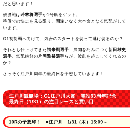
だと思います！
優勝戦は
若林将選手
が1号艇をゲット。
準優での快走を見る限り、間違いなく大本命となる気配がして
います。
G1初制覇へ向けて、気合のスタートを切って逃げ切るのか？
それとも仕上げてきた
福来剛選手
、展開を巧みにつく
新田雄史
選手
、気配絶好の
片岡雅裕選手
らが、波乱を起こしてくれるの
か？
さっそく江戸川周年の最終日を予想していきます！
江戸川競艇場：G1江戸川大賞・開設63周年記念
最終日（1/31）の注目レースと買い目
10Rの予想印！ ■江戸川 1/31（木）15:09～