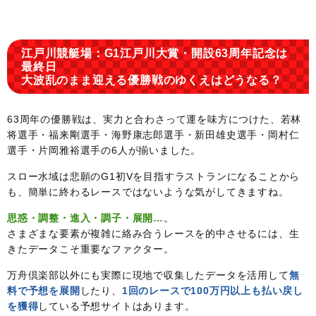
江戸川競艇場：G1江戸川大賞・開設63周年記念は
最終日
大波乱のまま迎える優勝戦のゆくえはどうなる？
63周年の優勝戦は、実力と合わさって運を味方につけた、若林
将選手・福来剛選手・海野康志郎選手・新田雄史選手・岡村仁
選手・片岡雅裕選手の6人が揃いました。
スロー水域は悲願のG1初Vを目指すラストランになることから
も、簡単に終わるレースではないような気がしてきますね。
思惑・調整・進入・調子・展開…
。
さまざまな要素が複雑に絡み合うレースを的中させるには、生
きたデータこそ重要なファクター。
万舟倶楽部以外にも実際に現地で収集したデータを活用して
無
料で予想を展開
したり、
1回のレースで100万円以上も払い戻し
を獲得
している予想サイトはあります。