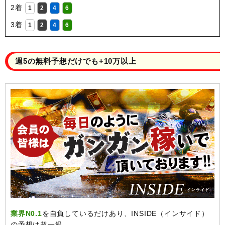
2着
1
2
4
6
3着
1
2
4
6
週5の無料予想だけでも+10万以上
業界N0.1
を自負しているだけあり、INSIDE（インサイド）
の予想は超一級。