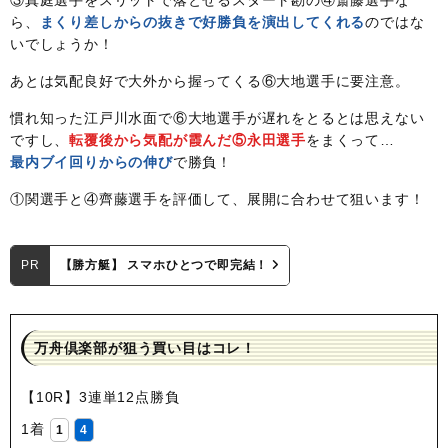
③真庭選手をスリットで落とせるスタート勘の④斎藤選手な
ら、
まくり差しからの抜きで好勝負を演出してくれる
のではな
いでしょうか！
あとは気配良好で大外から握ってくる⑥大地選手に要注意。
慣れ知った江戸川水面で⑥大地選手が遅れをとるとは思えない
ですし、
転覆後から気配が霞んだ⑤永田選手
をまくって…
最内ブイ回りからの伸び
で勝負！
①関選手と④齊藤選手を評価して、展開に合わせて狙います！
PR
【勝方艇】 スマホひとつで即完結！
万舟倶楽部が狙う買い目はコレ！
【10R】3連単12点勝負
1着
1
4