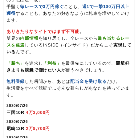
手堅く
毎レースで3万円稼ぐ
ことも、
週1で一撃100万円以上
獲得
することも、あなたの好きなように札束を増やしていけ
ます。
ありきたりなサイトではまず不可能
。
艇界の
内部情報
を知り尽くし、全レースから
最も当たるレー
スを厳選
しているINSIDE（インサイド）だからこそ
実現して
いる
んです。
「勝ち」
を追求し
「利益」
を最優先にしているので、
競艇好
きよりも競艇で儲けたい人
が使うべきでしょう。
無料登録
した瞬間から、あとは
配当金を受け取る
だけ。
生活費をすべて競艇で…そんな暮らしがあなたを待っていま
す。
2020/07/26
三国10R
4万3,000円
2020/07/26
尼崎12R
2万9,700円
2020/07/25