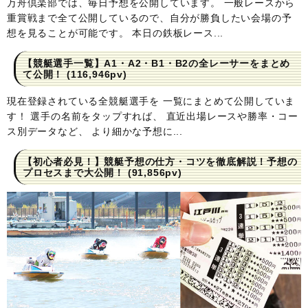
万舟倶楽部では、毎日予想を公開しています。 一般レースから
重賞戦まで全て公開しているので、自分が勝負したい会場の予
想を見ることが可能です。 本日の鉄板レース...
【競艇選手一覧】A1・A2・B1・B2の全レーサーをまとめ
て公開！
(116,946pv)
現在登録されている全競艇選手を 一覧にまとめて公開していま
す！ 選手の名前をタップすれば、 直近出場レースや勝率・コー
ス別データなど、 より細かな予想に...
【初心者必見！】競艇予想の仕方・コツを徹底解説！予想の
プロセスまで大公開！
(91,856pv)