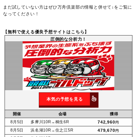
まだ試していない方はぜひ万舟倶楽部の情報と併せて↓をご覧に
なってください！
【無料で使える優良予想サイトはこちら】
圧倒的な分析力！
本気の予想を見る
開催
会場
獲得
8月
5日
多摩川10R
→桐生6R
742,960
円
8月
5日
浜名湖10R
→住之江5R
479,670
円