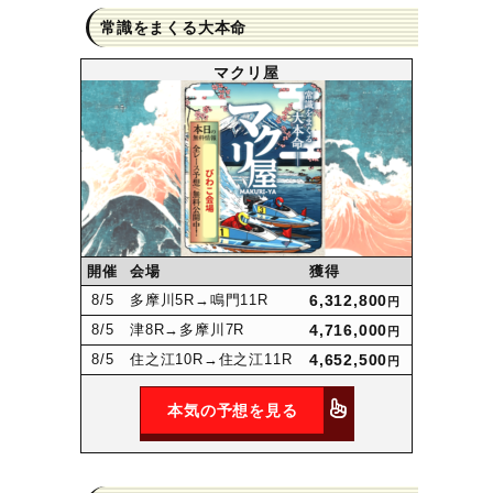
常識をまくる大本命
マクリ屋
開催
会場
獲得
8
/5
多摩川5R
→鳴門11R
6,312,800
円
8
/5
津8R
→多摩川7R
4,716,000
円
8
/5
住之江10R
→住之江11R
4,652,500
円
本気の予想を見る