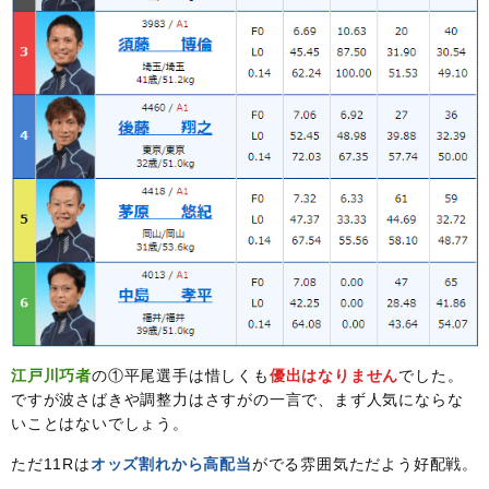
江戸川巧者
の①平尾選手は惜しくも
優出はなりません
でした。
ですが波さばきや調整力はさすがの一言で、まず人気にならな
いことはないでしょう。
ただ11Rは
オッズ割れから高配当
がでる雰囲気ただよう好配戦。