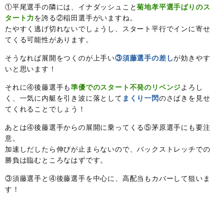
①平尾選手の隣には、イナダッシュこと
菊地孝平選手ばりのス
タート力
を誇る②稲田選手がいますね。
たやすく逃げ切れないでしょうし、スタート平行でインに寄せ
てくる可能性があります。
そうなれば展開をつくのが上手い
③須藤選手の差し
が効きやす
いと思います！
それに④後藤選手も
準優でのスタート不発のリベンジ
よろし
く、一気に内艇を引き波に落として
まくり一閃
のさばきを見せ
てくれることでしょう！
あとは④後藤選手からの展開に乗ってくる⑤茅原選手にも要注
意。
加速しだしたら伸びが止まらないので、バックストレッチでの
勝負は臨むところなはずです。
③須藤選手と④後藤選手を中心に、高配当もカバーして狙いま
す！