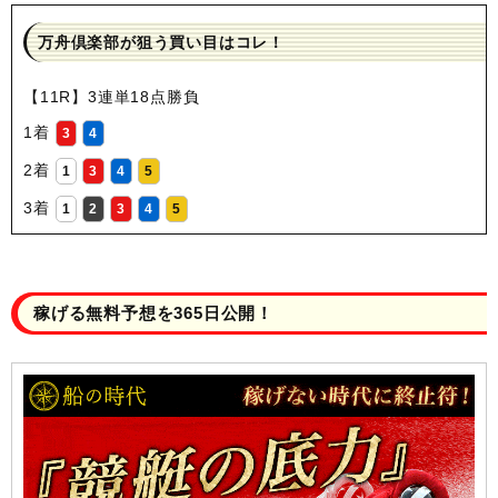
万舟倶楽部が狙う買い目はコレ！
【11R】3連単18点勝負
1着
3
4
2着
1
3
4
5
3着
1
2
3
4
5
稼げる無料予想を365日公開！