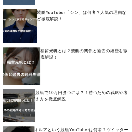
競艇YouTuber「シン」は何者？人気の理由な
ど徹底解説！
福留光帆とは？競艇の関係と過去の経歴を徹
底解説！
競艇で10万円勝つには？！勝つための戦略や考
え方を徹底解説！
キルアという競艇YouTuberは何者？ツイッター