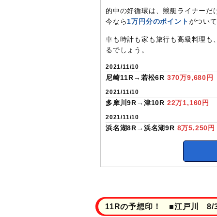
的中の好循環は、競艇ライナーだ
今なら
1万円分のポイント
がつい
車も時計も家も旅行も高級料理も
るでしょう。
2021/11/10
尼崎11R→若松6R
370万9,680円
2021/11/10
多摩川9R→津10R
22万1,160円
2021/11/10
浜名湖8R→浜名湖9R
8万5,250円
11Rの予想印！ ■江戸川 8/3