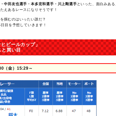
手・中田友也選手・本多宏和選手・川上剛選手
といった、面白みある
ごたえあるレースになりそうです！
光を掴むのはいったい誰だ？
5日目を予想していきます！
サヒビールカップ」
スと買い目
0（金）15:29～