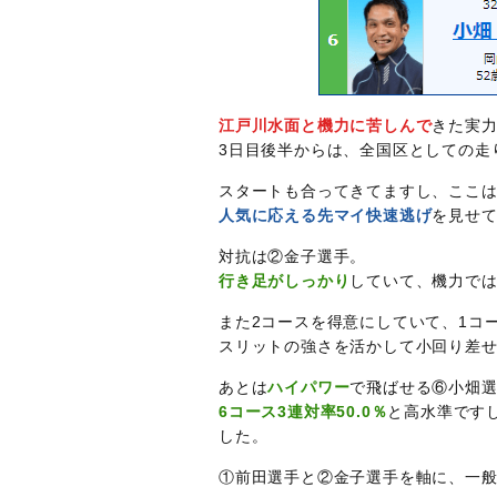
江戸川水面と機力に苦しんで
きた実
3日目後半からは、全国区としての走
スタートも合ってきてますし、ここ
人気に応える先マイ快速逃げ
を見せ
対抗は②金子選手。
行き足がしっかり
していて、機力で
また2コースを得意にしていて、1コ
スリットの強さを活かして小回り差
あとは
ハイパワー
で飛ばせる⑥小畑
6コース3連対率50.0％
と高水準です
した。
①前田選手と②金子選手を軸に、一般