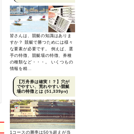
皆さんは、競艇の知識はありま
すか？ 競艇で勝つためには様々
な要素が必要です。 例えば、選
手の特徴、競艇場の特徴、券種
の種類など・・・。 いくつもの
情報を精...
【万舟券は確実！？】穴が
でやすい、荒れやすい競艇
場の特徴とは
(51,339pv)
1コースの勝率は50％超えが当