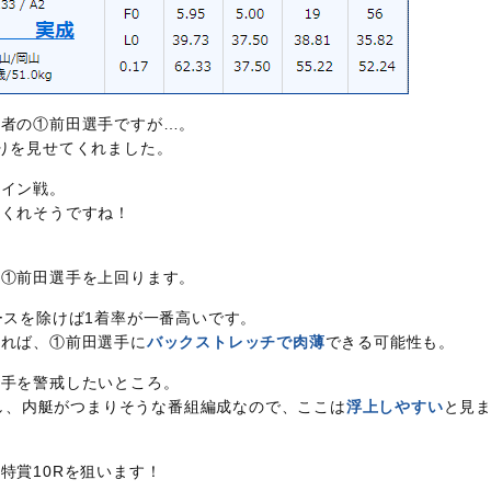
力者の①前田選手ですが…。
りを見せてくれました。
はイン戦。
てくれそうですね！
は①前田選手を上回ります。
ースを除けば1着率が一番高いです。
せれば、①前田選手に
バックストレッチで肉薄
できる可能性も。
選手を警戒したいところ。
し、内艇がつまりそうな番組編成なので、ここは
浮上しやすい
と見
特賞10Rを狙います！