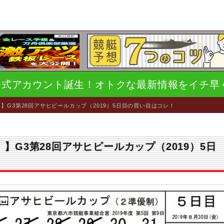
E公式アカウント誕生！オトクな最新情報をイチ早
）】G3第28回アサヒビールカップ（2019）5日目の買い目はコレ！
）】G3第28回アサヒビールカップ（2019）5日