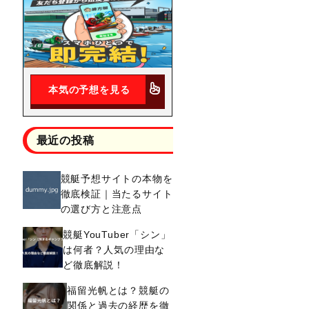
本気の予想を見る
最近の投稿
競艇予想サイトの本物を
徹底検証｜当たるサイト
の選び方と注意点
競艇YouTuber「シン」
は何者？人気の理由な
ま
ど徹底解説！
福留光帆とは？競艇の
関係と過去の経歴を徹