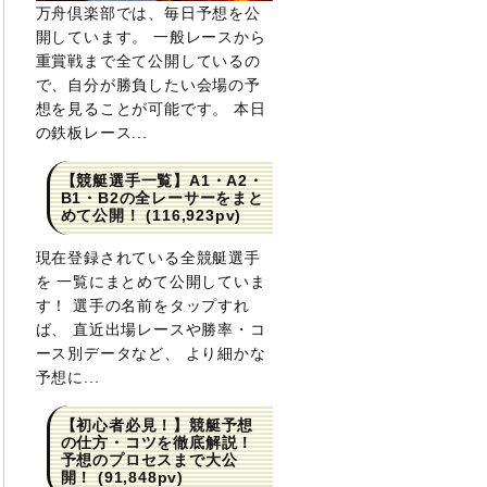
万舟倶楽部では、毎日予想を公
開しています。 一般レースから
重賞戦まで全て公開しているの
で、自分が勝負したい会場の予
想を見ることが可能です。 本日
の鉄板レース...
【競艇選手一覧】A1・A2・
B1・B2の全レーサーをまと
めて公開！
(116,923pv)
現在登録されている全競艇選手
を 一覧にまとめて公開していま
す！ 選手の名前をタップすれ
ば、 直近出場レースや勝率・コ
ース別データなど、 より細かな
予想に...
【初心者必見！】競艇予想
の仕方・コツを徹底解説！
予想のプロセスまで大公
開！
(91,848pv)