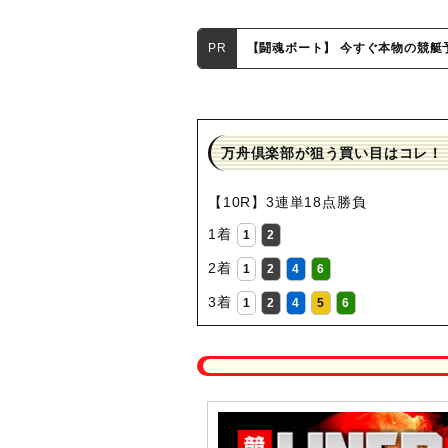
PR
【闘魂ボート】 今すぐ本物の競艇
万舟倶楽部が狙う買い目はコレ！
【10R】3連単18点勝負
1着
1
2
2着
1
2
4
6
3着
1
2
4
5
6