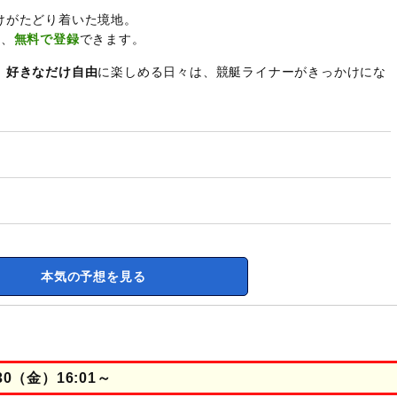
けがたどり着いた境地。
て、
無料で登録
できます。
、
好きなだけ自由
に楽しめる日々は、競艇ライナーがきっかけにな
本気の予想を見る
0（金）16:01～