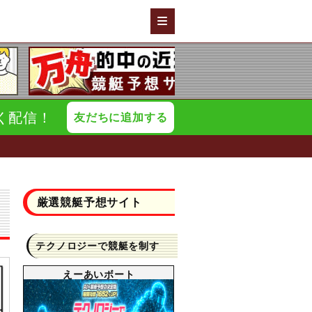
く配信！
友だちに追加する
厳選競艇予想サイト
テクノロジーで競艇を制す
えーあいボート