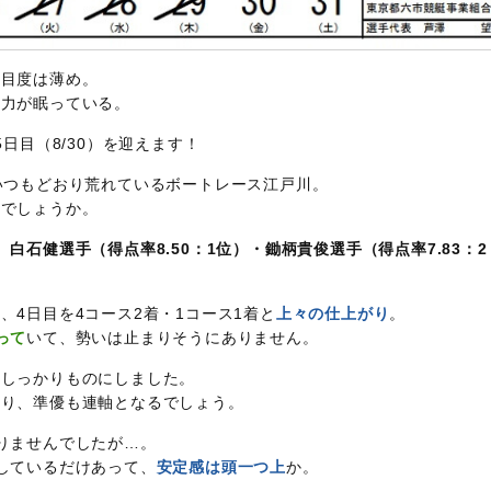
注目度は薄め。
魅力が眠っている。
5日目（8/30）を迎えます！
いつもどおり荒れているボートレース江戸川。
ろでしょうか。
、
白石健選手（得点率8.50：1位）・鋤柄貴俊選手（得点率7.83：2
、4日目を4コース2着・1コース1着と
上々の仕上がり
。
って
いて、勢いは止まりそうにありません。
をしっかりものにしました。
あり、準優も連軸となるでしょう。
りませんでしたが…。
しているだけあって、
安定感は頭一つ上
か。