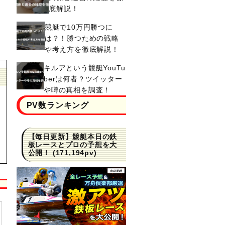
底解説！
競艇で10万円勝つに
は？！勝つための戦略
や考え方を徹底解説！
キルアという競艇YouTu
berは何者？ツイッター
や噂の真相を調査！
PV数ランキング
【毎日更新】競艇本日の鉄
板レースとプロの予想を大
公開！
(171,194pv)