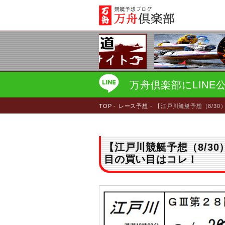
万舟倶楽部にLIN
TOP
レース予想
【江戸川競艇予想（8/30
【江戸川競艇予想（8/30
目の買い目はコレ！