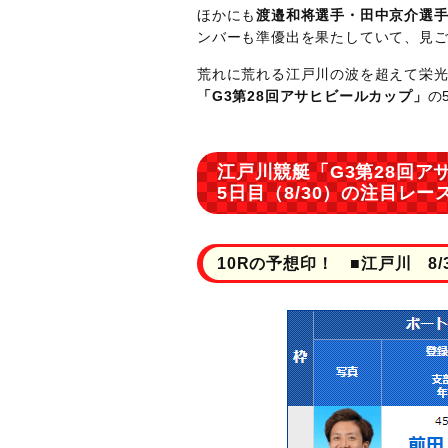
ほかにも
渡邉和将選手・田中京介選
ンバーも準優出を果たしていて、見
荒れに荒れる江戸川の波を超えて栄
「G3第28回アサヒビールカップ」
の
江戸川競艇「G3第28回ア
5日目（8/30）の注目レー
10Rの予想印！ ■江戸川 8/3