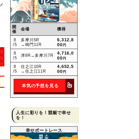
メ
開
会場
獲得
催
6,312,8
8
多摩川5R
/5
→鳴門11R
00
円
4,716,0
8
津8R
→多摩川7R
/5
00
円
4,652,5
8
住之江10R
/5
→住之江11R
00
円
本気の予想を見る
人生に彩りを！競艇で幸せ
を！
幸せボートレース