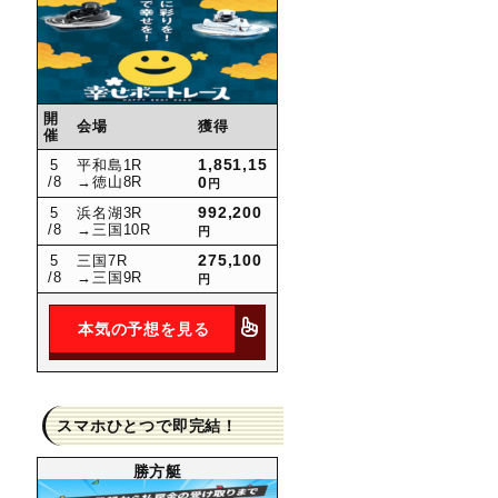
開
会場
獲得
催
1,851,15
5
平和島1R
/8
→徳山8R
0
円
992,200
5
浜名湖3R
/8
→三国10R
円
275,100
5
三国7R
/8
→三国9R
円
本気の予想を見る
スマホひとつで即完結！
勝方艇