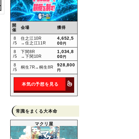
開
会場
獲得
催
4,652,5
8
住之江10R
/5
→住之江11R
00
円
1,034,8
8
下関8R
/5
→下関10R
00
円
928,800
8
桐生7R
→桐生8R
/5
円
本気の予想を見る
常識をまくる大本命
マクリ屋