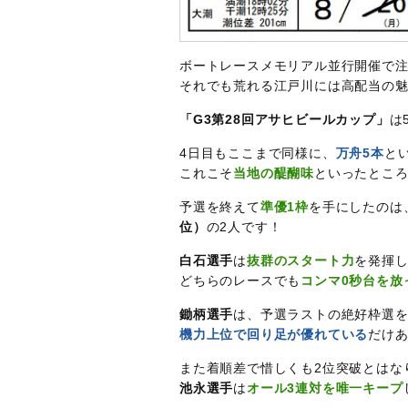
ボートレースメモリアル並行開催で
それでも荒れる江戸川には高配当の
「G3第28回アサヒビールカップ」
は
4日目もここまで同様に、
万舟5本
と
これこそ
当地の醍醐味
といったとこ
予選を終えて
準優1枠
を手にしたのは
位）
の2人です！
白石選手
は
抜群のスタート力
を発揮し
どちらのレースでも
コンマ0秒台を放
鋤柄選手
は、予選ラストの絶好枠選
機力上位で回り足が優れている
だけ
また着順差で惜しくも2位突破とはな
池永選手
は
オール3連対を唯一キープ