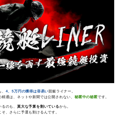
も、
4、5万円の獲得は容易い
競艇ライナー。
の精通は、ネットや新聞では公開されない、
秘匿中の秘匿
です。
いるのも、
莫大な予算を割いている
から。
こそ、さらに予選も割けるんです。