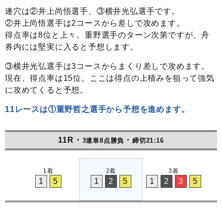
連穴は②井上尚悟選手、③横井光弘選手です。
②井上尚悟選手は2コースから差しで攻めます。
得点率は8位と上々。重野選手のターン次第ですが、舟
券内には堅実に入ると予想します。
③横井光弘選手は3コースからまくり差しで攻めます。
現在、得点率は15位。ここは得点の上積みを狙って強気
に攻めてくると予想。
11レースは①重野哲之選手から予想を進めます。
11R・
・
3連単8点勝負
締切21:16
1着
2着
3着