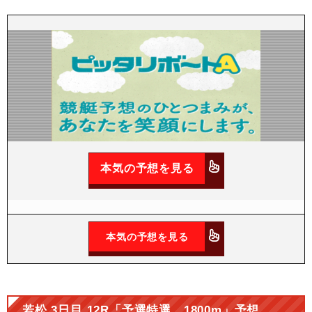
本気の予想を見る
本気の予想を見る
若松 3日目
12R「予選特選 1800m」予想