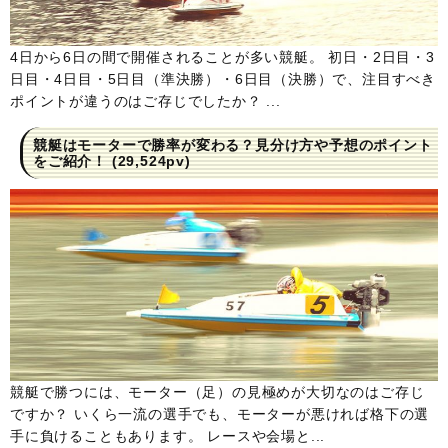
4日から6日の間で開催されることが多い競艇。 初日・2日目・3
日目・4日目・5日目（準決勝）・6日目（決勝）で、注目すべき
ポイントが違うのはご存じでしたか？ ...
競艇はモーターで勝率が変わる？見分け方や予想のポイント
をご紹介！
(29,524pv)
競艇で勝つには、モーター（足）の見極めが大切なのはご存じ
ですか？ いくら一流の選手でも、モーターが悪ければ格下の選
手に負けることもあります。 レースや会場と...