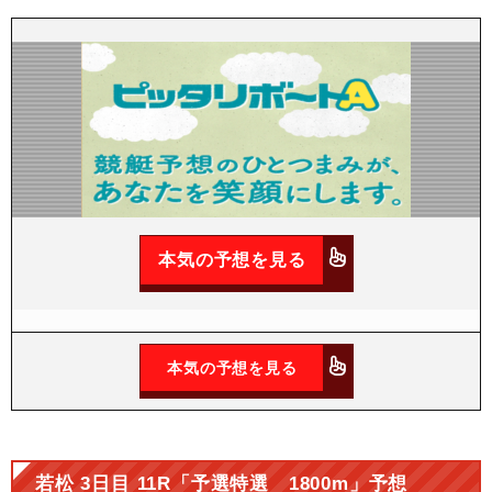
本気の予想を見る
本気の予想を見る
若松 3日目
11R「予選特選 1800m」予想