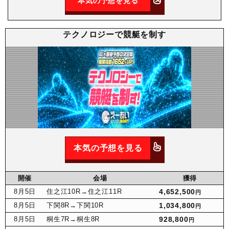
本気の予想を見る
テクノロジーで競艇を制す
本気の予想を見る
開催
会場
獲得
8月
5日
住之江10R
→住之江11R
4,652,500
円
8月
5日
下関8R
→下関10R
1,034,800
円
8月
5日
桐生7R
→桐生8R
928,800
円