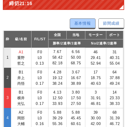
締切21:16
基本情報
節間成績
全国
当地
モーター
ボート
枠
級/名前
F/L/ST
勝率/2連率/3連率
No/2連率/3連率
7.67
6.56
A1
F0
46
31
1
58.42
50.00
重野
L0
29.41
40.31
82.18
68.75
哲之
0.13
52.94
55.04
B1
F0
4.28
3.67
17
64
2
井上
L0
19.12
16.67
18.75
37.88
尚悟
0.17
38.24
38.89
40.63
49.24
B1
F0
4.13
3.80
3
14
3
横井
L0
12.50
17.50
31.91
23.33
光弘
0.17
33.93
27.50
46.81
38.33
A2
F0
5.88
5.88
39
68
4
岡部
L0
39.29
45.45
30.00
31.39
大輔
0.16
55.36
60.61
42.00
46.72