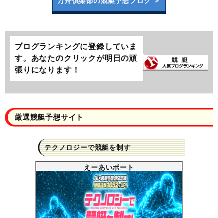
万舟倶楽部の
競艇予想ブログ ＞
ブログランキングに登録していま
す。あなたのクリックが明日の頑
張りになります！
厳選競艇予想サイト
テクノロジーで競艇を制す
えーあいボート