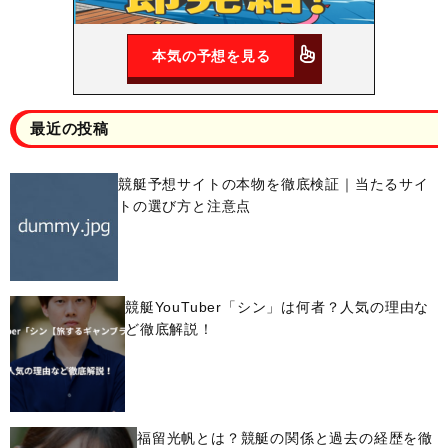
本気の予想を見る
最近の投稿
競艇予想サイトの本物を徹底検証｜当たるサイ
トの選び方と注意点
競艇YouTuber「シン」は何者？人気の理由な
ど徹底解説！
福留光帆とは？競艇の関係と過去の経歴を徹