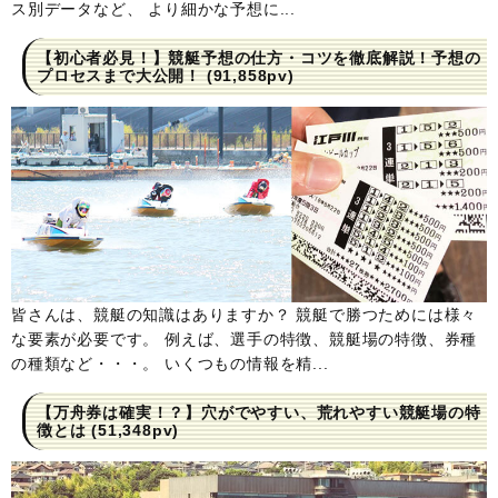
ス別データなど、 より細かな予想に...
【初心者必見！】競艇予想の仕方・コツを徹底解説！予想の
プロセスまで大公開！
(91,858pv)
皆さんは、競艇の知識はありますか？ 競艇で勝つためには様々
な要素が必要です。 例えば、選手の特徴、競艇場の特徴、券種
の種類など・・・。 いくつもの情報を精...
【万舟券は確実！？】穴がでやすい、荒れやすい競艇場の特
徴とは
(51,348pv)