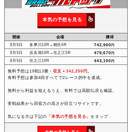
本気の予想を見る
開催
会場
獲得
8月
5日
多摩川10R
→桐生6R
742,960
円
8月
5日
浜名湖10R
→住之江5R
479,670
円
8月
5日
住之江10R
443,100
円
無料予想は19戦13勝・
収支＋342,250円。
有料予想は参加4回すべてで2レース的中を達成。
無料から利益を狙えるうえ、有料では高額払戻も確認。
実戦結果から回収力の高さが目立つサイトです。
気になる方は下記の
「本気の予想を見る」
をタップ