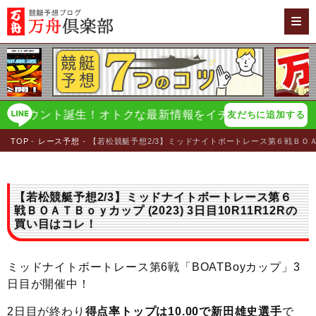
ウント誕生！オトクな最新情報をイチ早く配信！
万舟倶楽部
友だちに追加する
TOP
レース予想
【若松競艇予想2/3】ミッドナイトボートレース第６戦ＢＯＡＴＢｏ
【若松競艇予想2/3】ミッドナイトボートレース第６
戦ＢＯＡＴＢｏｙカップ (2023) 3日目10R11R12Rの
買い目はコレ！
ミッドナイトボートレース第6戦「BOATBoyカップ」3
日目が開催中！
2日目が終わり
得点率トップは10.00で新田雄史選手
で