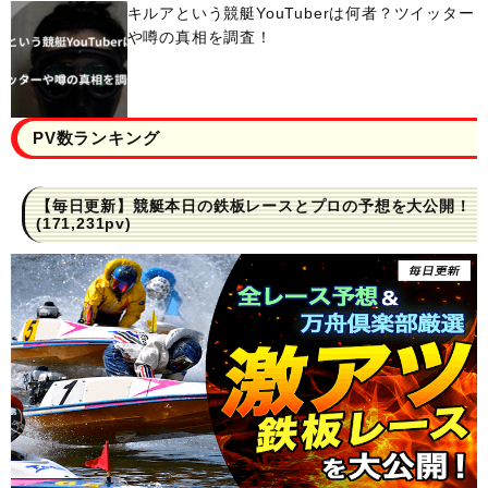
キルアという競艇YouTuberは何者？ツイッター
や噂の真相を調査！
PV数ランキング
【毎日更新】競艇本日の鉄板レースとプロの予想を大公開！
(171,231pv)