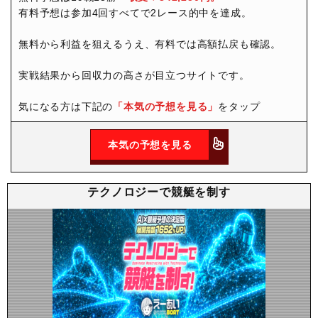
有料予想は参加4回すべてで2レース的中を達成。
無料から利益を狙えるうえ、有料では高額払戻も確認。
実戦結果から回収力の高さが目立つサイトです。
気になる方は下記の
「本気の予想を見る」
をタップ
本気の予想を見る
テクノロジーで競艇を制す