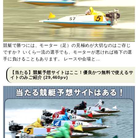
競艇で勝つには、モーター（足）の見極めが大切なのはご存じ
ですか？ いくら一流の選手でも、モーターが悪ければ格下の選
手に負けることもあります。 レースや会場と...
【当たる】競艇予想サイトはここ！優良かつ無料で使えるサ
イトのみご紹介
(29,460pv)