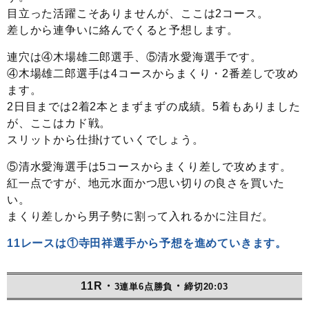
目立った活躍こそありませんが、ここは2コース。
差しから連争いに絡んでくると予想します。
連穴は④木場雄二郎選手、⑤清水愛海選手です。
④木場雄二郎選手は4コースからまくり・2番差しで攻め
ます。
2日目までは2着2本とまずまずの成績。5着もありました
が、ここはカド戦。
スリットから仕掛けていくでしょう。
⑤清水愛海選手は5コースからまくり差しで攻めます。
紅一点ですが、地元水面かつ思い切りの良さを買いた
い。
まくり差しから男子勢に割って入れるかに注目だ。
11レースは①寺田祥選手から予想を進めていきます。
11R・
・
3連単6点勝負
締切20:03