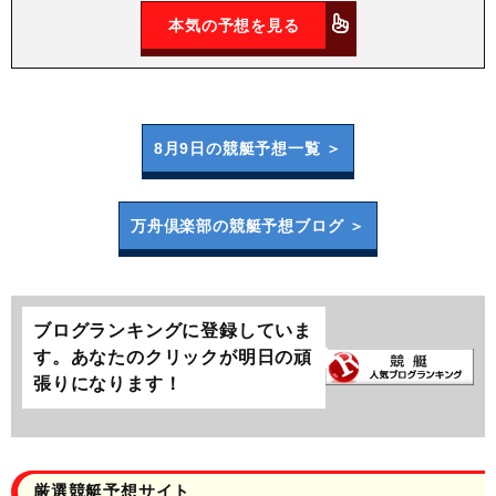
本気の予想を見る
8月9日の
競艇予想一覧 ＞
万舟倶楽部の
競艇予想ブログ ＞
ブログランキングに登録していま
す。あなたのクリックが明日の頑
張りになります！
厳選競艇予想サイト