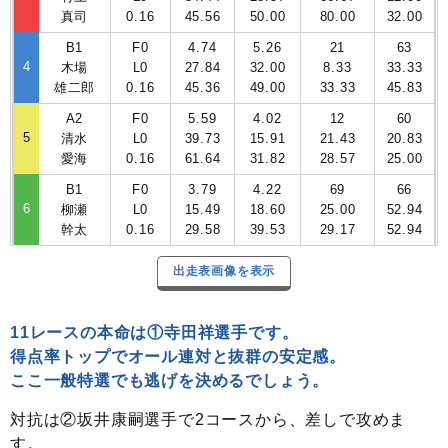
真司
0.16
45.56
50.00
80.00
32.00
B1
F0
4.74
5.26
21
63
4
木場
L0
27.84
32.00
8.33
33.33
雄二郎
0.16
45.36
49.00
33.33
45.83
A2
F0
5.59
4.02
12
60
5
清水
L0
39.73
15.91
21.43
20.83
愛海
0.16
61.64
31.82
28.57
25.00
B1
F0
3.79
4.22
69
66
6
柳瀬
L0
15.49
18.60
25.00
52.94
幹太
0.16
29.58
39.53
29.17
52.94
出走表画像を表示
11レースの本命は①寺田祥選手です。
得点率トップでオール連対と抜群の安定感。
ここ一般特選でも逃げを決めるでしょう。
対抗は②坂井康嗣選手で2コースから、差しで攻めま
す。