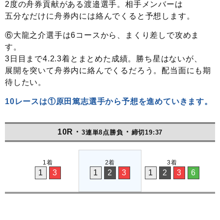
2度の舟券貢献がある渡邉選手。相手メンバーは
五分なだけに舟券内には絡んでくると予想します。
⑥大龍之介選手は6コースから、まくり差しで攻めま
す。
3日目まで4.2.3着とまとめた成績。勝ち星はないが、
展開を突いて舟券内に絡んでくるだろう。配当面にも期
待したい。
10レースは①原田篤志選手から予想を進めていきます。
10R・
・
3連単8点勝負
締切19:37
1着
2着
3着