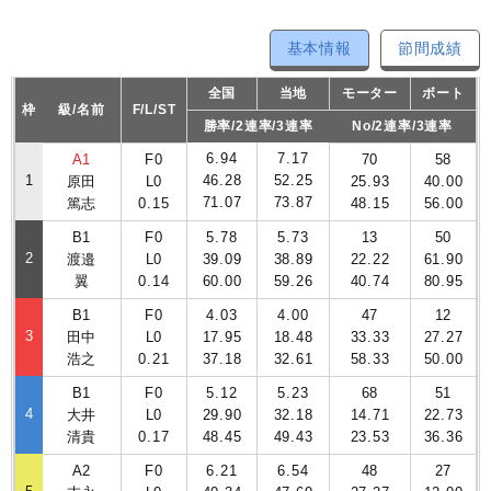
基本情報
節間成績
全国
当地
モーター
ボート
枠
級/名前
F/L/ST
勝率/2連率/3連率
No/2連率/3連率
6.94
7.17
A1
F0
70
58
1
46.28
52.25
原田
L0
25.93
40.00
71.07
73.87
篤志
0.15
48.15
56.00
B1
F0
5.78
5.73
13
50
2
渡邉
L0
39.09
38.89
22.22
61.90
翼
0.14
60.00
59.26
40.74
80.95
B1
F0
4.03
4.00
47
12
3
田中
L0
17.95
18.48
33.33
27.27
浩之
0.21
37.18
32.61
58.33
50.00
B1
F0
5.12
5.23
68
51
4
大井
L0
29.90
32.18
14.71
22.73
清貴
0.17
48.45
49.43
23.53
36.36
A2
F0
6.21
6.54
48
27