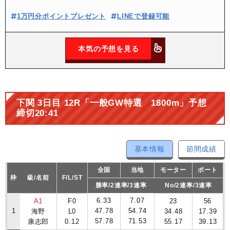
1万円分ポイントプレゼント
LINEで登録可能
本気の予想を見る
下関 3日目
12R「一般GW特選 1800m」予想
締切20:41
基本情報
節間成績
全国
当地
モーター
ボート
枠
級/名前
F/L/ST
勝率/2連率/3連率
No/2連率/3連率
6.33
7.07
A1
F0
23
56
1
47.78
54.74
海野
L0
34.48
17.39
57.78
71.53
康志郎
0.12
55.17
39.13