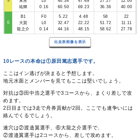
5
末永
L0
40.34
47.69
27.27
12.00
祐輝
0.16
60.50
69.23
36.36
40.00
B1
F0
5.22
4.48
58
22
6
大賀
L0
32.47
22.22
51.72
11.11
龍之介
0.14
44.16
48.15
58.62
27.78
出走表画像を表示
10レースの本命は①原田篤志選手です。
ここはイン逃げが決まると予想します。
地元水面とメンバーを見てもここは堅いでしょう。
対抗は③田中浩之選手で3コースから、まくり差しで攻
めます。
2日目までは3走で舟券貢献が2回。ここでも連争いには
絡んでくるでしょう。
連穴は②渡邉翼選手、⑥大龍之介選手で、
②渡邉翼選手は2コースから、差しで攻めます。