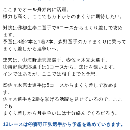
ここまでオール舟券内に活躍。
機力も高く、ここでもカドからのまくりに期待したい。
対抗は⑥柳生泰二選手で6コースからまくり差しで攻め
ます。
予選は3着2本と1着2本。森野選手のカドまくりに乗って
まくり差しから連争いへ。
連穴は、①海野康志郎選手、⑤佐々木完太選手。
①海野康志郎選手は1コースから、逃げを狙います。
インではあるが、ここでは相手までと予想。
⑤佐々木完太選手は5コースからまくり差しで攻めま
す。
佐々木選手も2勝を挙げる活躍を見せているので、ここ
でも
まくり差しから舟券争いには十分絡んでくるだろう。
12レースは④森野正弘選手から予想を進めていきます。