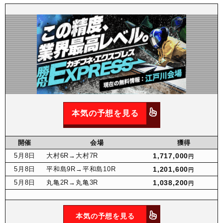
本気の予想を見る
開催
会場
獲得
5月
8日
大村6R
→大村7R
1,717,000
円
5月
8日
平和島9R
→平和島10R
1,201,600
円
5月
8日
丸亀2R
→丸亀3R
1,038,200
円
本気の予想を見る