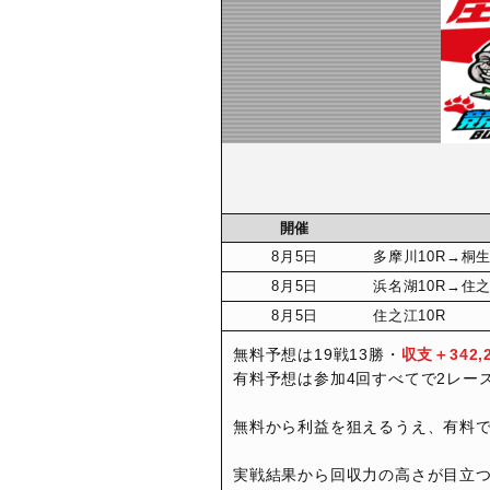
開催
8月
5日
多摩川10R
→桐生
8月
5日
浜名湖10R
→住之
8月
5日
住之江10R
無料予想は19戦13勝・
収支＋342,
有料予想は参加4回すべてで2レー
無料から利益を狙えるうえ、有料
実戦結果から回収力の高さが目立