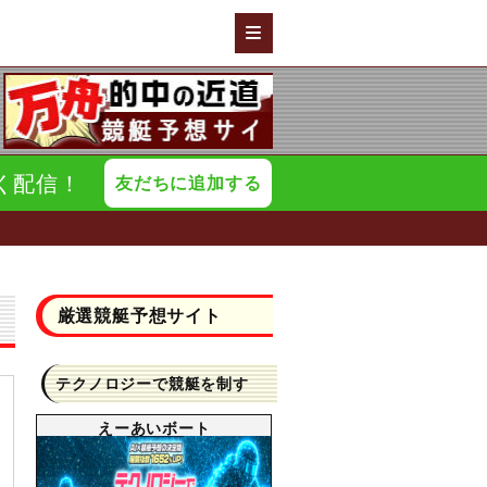
く配信！
友だちに追加する
！
厳選競艇予想サイト
テクノロジーで競艇を制す
えーあいボート