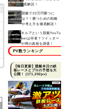
底解説！
競艇で10万円勝つに
は？！勝つための戦略
や考え方を徹底解説！
キルアという競艇YouTu
berは何者？ツイッター
や噂の真相を調査！
PV数ランキング
【毎日更新】競艇本日の鉄
板レースとプロの予想を大
公開！
(171,202pv)