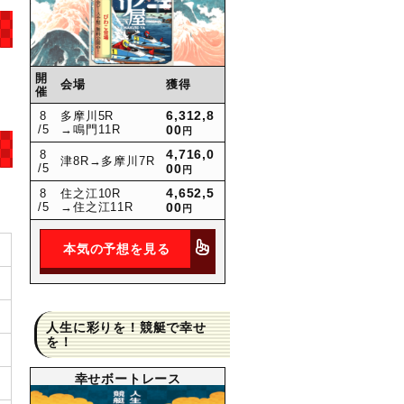
開
会場
獲得
催
6,312,8
8
多摩川5R
/5
→鳴門11R
00
円
4,716,0
8
津8R
→多摩川7R
/5
00
円
4,652,5
8
住之江10R
/5
→住之江11R
00
円
本気の予想を見る
人生に彩りを！競艇で幸せ
を！
幸せボートレース