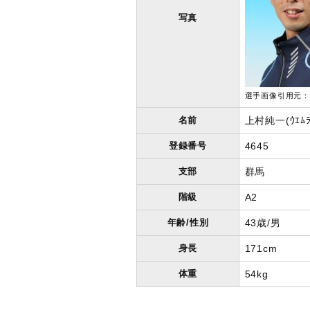
写真
選手画像引用元：
名前
上村純一
(ｳｴﾑ
登録番号
4645
支部
群馬
階級
A2
年齢/性別
43歳/男
身長
171cm
体重
54kg