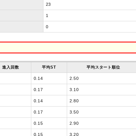
23
1
0
進入回数
平均ST
平均スタート順位
0.14
2.50
0.17
3.10
0.14
2.80
0.17
3.50
0.15
2.90
0.15
3.20