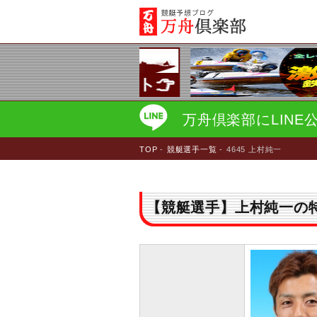
万舟倶楽部にLIN
TOP
競艇選手一覧
4645 上村純一
【競艇選手】上村純一の