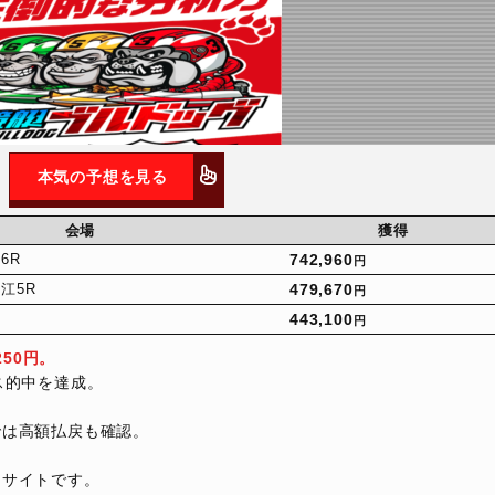
本気の予想を見る
会場
獲得
6R
742,960
円
江5R
479,670
円
443,100
円
250円。
ス的中を達成。
では高額払戻も確認。
つサイトです。