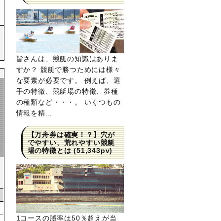
皆さんは、競艇の知識はありま
すか？ 競艇で勝つためには様々
な要素が必要です。 例えば、選
手の特徴、競艇場の特徴、券種
の種類など・・・。 いくつもの
情報を精...
【万舟券は確実！？】穴が
でやすい、荒れやすい競艇
場の特徴とは
(51,343pv)
1コースの勝率は50％超えが当