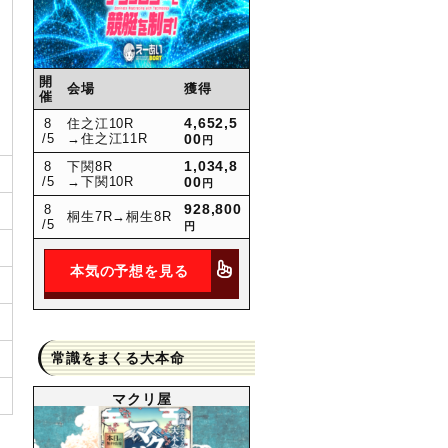
開
会場
獲得
催
4,652,5
8
住之江10R
/5
→住之江11R
00
円
1,034,8
8
下関8R
/5
→下関10R
00
円
928,800
8
桐生7R
→桐生8R
/5
円
本気の予想を見る
常識をまくる大本命
マクリ屋