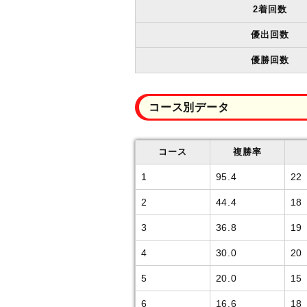
2着回数
優出回数
優勝回数
コース別データ
コース
複勝率
1
95.4
22
2
44.4
18
3
36.8
19
4
30.0
20
5
20.0
15
6
16.6
18