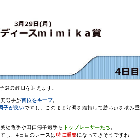
予選最終日を迎えます。
浩美選手が
首位をキープ
。
調子が良い
ですし、このまま好調を維持して勝ち点を積み重
屋美穂選手や田口節子選手ら
トップレーサーたち
。
すし、4日目のレースは
特に重要
になってきそうですね。