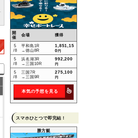
開
会場
獲得
催
1,851,15
5
平和島1R
/8
→徳山8R
0
円
992,200
5
浜名湖3R
/8
→三国10R
円
275,100
5
三国7R
/8
→三国9R
円
本気の予想を見る
スマホひとつで即完結！
勝方艇