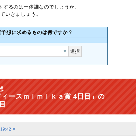
トするのは一体誰なのでしょうか。
していきましょう。
艇予想に求めるものは何ですか？
選択
想
ディースｍｉｍｉｋａ賞 4日目」の
目
9:42