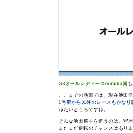
G3オールレディースmimika賞
も
ここまでの熱戦では、現在池田
1号艇から以外のレースもかなり
ねたいところですね。
そんな池田選手を追うのは、守
まだまだ逆転のチャンスはありま