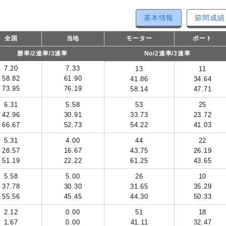
基本情報
節間成績
全国
当地
モーター
ボート
勝率/2連率/3連率
No/2連率/3連率
7.20
7.33
13
11
58.82
61.90
41.86
34.64
73.95
76.19
58.14
47.71
6.31
5.58
53
25
42.96
30.91
33.73
23.72
66.67
52.73
54.22
41.03
5.31
4.00
44
22
28.57
16.67
43.75
26.19
51.19
22.22
61.25
43.65
5.58
5.00
26
10
37.78
30.30
31.65
35.29
55.56
45.45
44.30
50.33
2.12
0.00
51
18
1.67
0.00
41.11
32.47