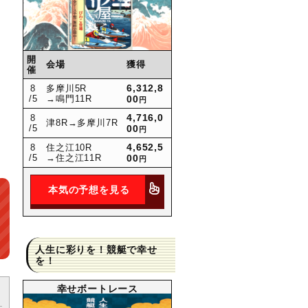
開
会場
獲得
催
6,312,8
8
多摩川5R
/5
→鳴門11R
00
円
4,716,0
8
津8R
→多摩川7R
/5
00
円
4,652,5
8
住之江10R
/5
→住之江11R
00
円
本気の予想を見る
人生に彩りを！競艇で幸せ
を！
幸せボートレース