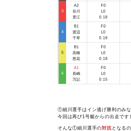
A2
F0
3
谷川
L0
里江
0.18
B1
F0
4
渡辺
L0
千草
0.18
B1
F0
5
高橋
L0
悠花
0.18
A1
F0
6
長嶋
L0
万記
0.15
①細川選手はイン逃げ勝利のみ
今回は再び1号艇からの出走です
そんな①細川選手の
対抗
となる