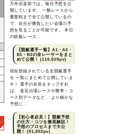
万舟倶楽部では、毎日予想を公
開しています。 一般レースから
重賞戦まで全て公開しているの
で、自分が勝負したい会場の予
想を見ることが可能です。 本日
の鉄板レース...
【競艇選手一覧】A1・A2・
B1・B2の全レーサーをまと
めて公開！
(116,929pv)
現在登録されている全競艇選手
を 一覧にまとめて公開していま
す！ 選手の名前をタップすれ
ば、 直近出場レースや勝率・コ
ース別データなど、 より細かな
予想に...
【初心者必見！】競艇予想
の仕方・コツを徹底解説！
予想のプロセスまで大公
開！
(91,852pv)