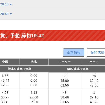
0:13
0:45
特賞」予想
締切19:42
基本情報
節間成績
全国
当地
モーター
ボート
勝率/2連率/3連率
No/2連率/3連率
6.66
0.00
60
28
48.44
0.00
45.00
39.49
72.66
0.00
62.50
49.68
4.08
4.13
48
1
30.77
25.00
38.46
27.10
38.46
37.50
51.65
43.23