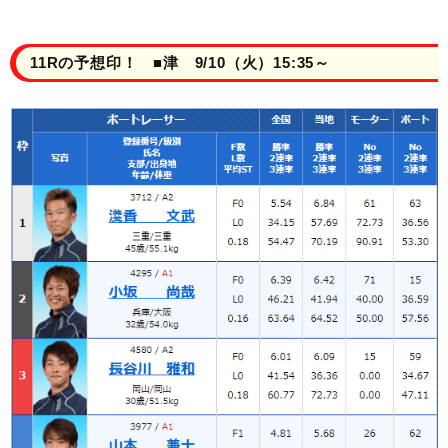
11Rの予想印！ ■津 9/10（火）15:35～