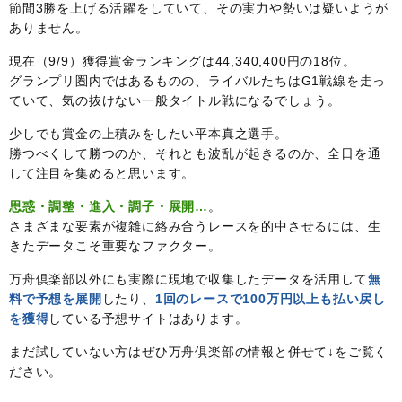
節間3勝を上げる活躍をしていて、その実力や勢いは疑いようが
ありません。
現在（9/9）獲得賞金ランキングは44,340,400円の18位。
グランプリ圏内ではあるものの、ライバルたちはG1戦線を走っ
ていて、気の抜けない一般タイトル戦になるでしょう。
少しでも賞金の上積みをしたい平本真之選手。
勝つべくして勝つのか、それとも波乱が起きるのか、全日を通
して注目を集めると思います。
思惑・調整・進入・調子・展開…
。
さまざまな要素が複雑に絡み合うレースを的中させるには、生
きたデータこそ重要なファクター。
万舟倶楽部以外にも実際に現地で収集したデータを活用して
無
料で予想を展開
したり、
1回のレースで100万円以上も払い戻し
を獲得
している予想サイトはあります。
まだ試していない方はぜひ万舟倶楽部の情報と併せて↓をご覧く
ださい。