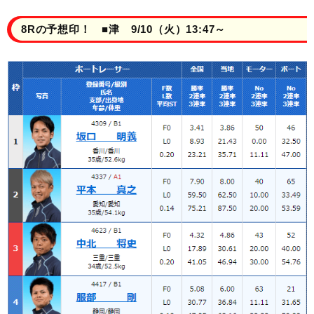
8Rの予想印！ ■津 9/10（火）13:47～