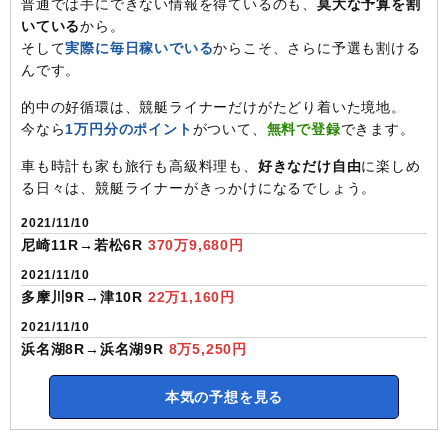
普通では手にできない情報を得ているのも、
莫大な予算を割
いている
から。
そして
実際に毎日稼いでいる
からこそ、さらに予選も割ける
んです。
的中の好循環は、競艇ライナーだけがたどり着いた境地。
今なら
1万円分のポイント
がついて、
無料で登録
できます。
車も時計も家も旅行も高級料理も、
好きなだけ自由
に楽しめ
る日々は、競艇ライナーがきっかけになるでしょう。
2021/11/10
尼崎11R→若松6R
370万9,680円
2021/11/10
多摩川9R→津10R
22万1,160円
2021/11/10
浜名湖8R→浜名湖9R
8万5,250円
本気の予想を見る