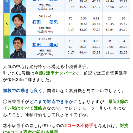
人気の中心は絶好枠から構える①淺香選手。
引いた61号機は
今節2連率ナンバー2
で、前説では三角哲男選手
が優出3着に輝きました。
前検での動きも良く
、間違いなく素質機と見ていいでしょう。
①淺香選手が
どこまで対応できるか
にもよりますが、
最近3節の
イン戦はすべて連絡み
なので、オレンジモーター引いた今はな
おのこと、連軸評価をして良さそうですね。
②小坂選手の差しは怖いものの
2コース不得手
を考えれば、
対抗
は4コース巧者の④山本選手
。