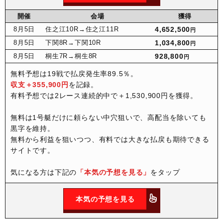
開催
会場
獲得
8月
5日
住之江10R
→住之江11R
4,652,500
円
8月
5日
下関8R
→下関10R
1,034,800
円
8月
5日
桐生7R
→桐生8R
928,800
円
無料予想は19戦で払戻発生率89.5％。
収支＋355,900円
を記録。
有料予想では2レース連続的中で＋1,530,900円を獲得。
無料は1号艇だけに頼らない中穴狙いで、高配当を除いても
黒字を維持。
無料から利益を狙いつつ、有料では大きな払戻も期待できる
サイトです。
気になる方は下記の
「本気の予想を見る」
をタップ
本気の予想を見る