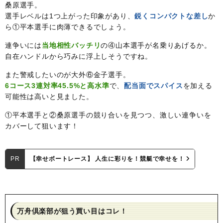
桑原選手。
選手レベルは1つ上がった印象があり、
鋭くコンパクトな差し
か
ら①平本選手に肉薄できるでしょう。
連争いには
当地相性バッチリ
の④山本選手が名乗りあげるか。
自在ハンドルから巧みに浮上しそうですね。
また警戒したいのが大外⑥金子選手。
6コース3連対率45.5%と高水準
で、
配当面でスパイス
を加える
可能性は高いと見ました。
①平本選手と②桑原選手の競り合いを見つつ、激しい連争いを
カバーして狙います！
PR
【幸せボートレース】 人生に彩りを！競艇で幸せを！
万舟倶楽部が狙う買い目はコレ！