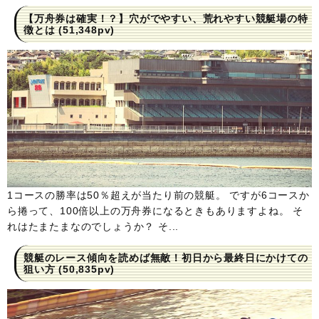
【万舟券は確実！？】穴がでやすい、荒れやすい競艇場の特
徴とは
(51,348pv)
1コースの勝率は50％超えが当たり前の競艇。 ですが6コースか
ら捲って、100倍以上の万舟券になるときもありますよね。 そ
れはたまたまなのでしょうか？ そ...
競艇のレース傾向を読めば無敵！初日から最終日にかけての
狙い方
(50,835pv)