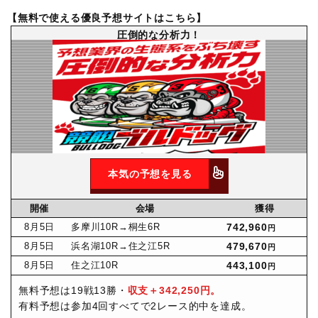
【無料で使える優良予想サイトはこちら】
圧倒的な分析力！
本気の予想を見る
開催
会場
獲得
8月
5日
多摩川10R
→桐生6R
742,960
円
8月
5日
浜名湖10R
→住之江5R
479,670
円
8月
5日
住之江10R
443,100
円
無料予想は19戦13勝・
収支＋342,250円。
有料予想は参加4回すべてで2レース的中を達成。