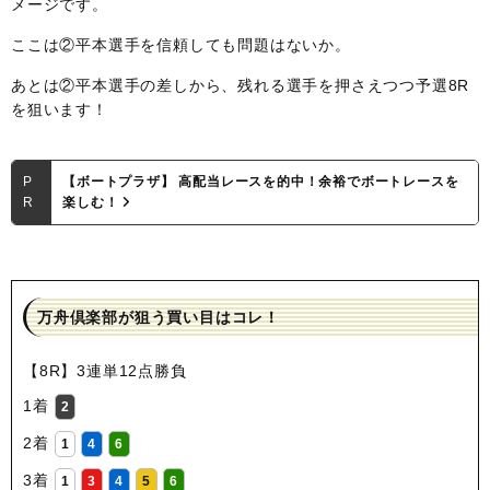
メージです。
ここは②平本選手を信頼しても問題はないか。
あとは②平本選手の差しから、残れる選手を押さえつつ予選8R
を狙います！
P
【ボートプラザ】 高配当レースを的中！余裕でボートレースを
R
楽しむ！
万舟倶楽部が狙う買い目はコレ！
【8R】3連単12点勝負
1着
2
2着
1
4
6
3着
1
3
4
5
6