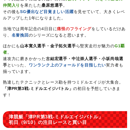
仲間入り
を果たした
桑原悠選手
。
その後も
SG優出など目覚ましい活躍
を見せていて、大きくレベ
ルアップした1年になりました。
当地では周年記念の4日目に
痛恨のフライング
をしているだけあ
り、
名誉挽回
のシリーズになると思います。
ほかにも
山本寛久選手・金子拓矢選手
ら堅実走行が魅力の
G1覇
者
。
速攻力に磨きかかった
古結宏選手・中辻崇人選手・小坂尚哉選
手
といった、
ワンランク上のフォールドを目指したい
実力者も
揃っています。
熟達したテクニックとレース勘を持つミドルエイジが大集合。
「津PR第3戦-ミドルエイジバトル」
の初日を予想していきま
す！
津競艇「津PR第3戦-ミドルエイジバトル」
初日（9/10）の注目レースと買い目