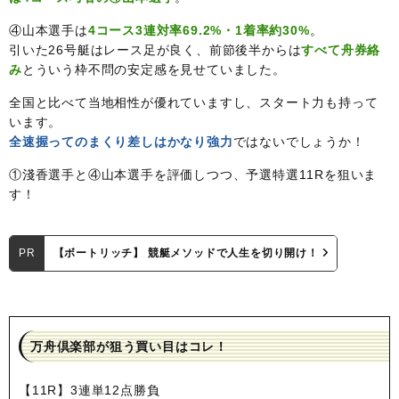
④山本選手は
4コース3連対率69.2%・1着率約30%
。
引いた26号艇はレース足が良く、前節後半からは
すべて舟券絡
み
とういう枠不問の安定感を見せていました。
全国と比べて当地相性が優れていますし、スタート力も持って
います。
全速握ってのまくり差しはかなり強力
ではないでしょうか！
①淺香選手と④山本選手を評価しつつ、予選特選11Rを狙いま
す！
PR
【ボートリッチ】 競艇メソッドで人生を切り開け！
万舟倶楽部が狙う買い目はコレ！
【11R】3連単12点勝負