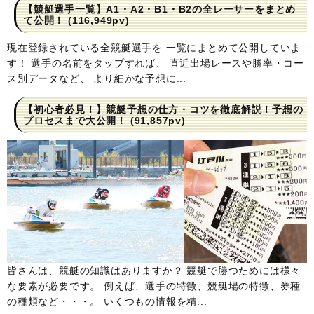
【競艇選手一覧】A1・A2・B1・B2の全レーサーをまとめ
て公開！
(116,949pv)
現在登録されている全競艇選手を 一覧にまとめて公開していま
す！ 選手の名前をタップすれば、 直近出場レースや勝率・コー
ス別データなど、 より細かな予想に...
【初心者必見！】競艇予想の仕方・コツを徹底解説！予想の
プロセスまで大公開！
(91,857pv)
皆さんは、競艇の知識はありますか？ 競艇で勝つためには様々
な要素が必要です。 例えば、選手の特徴、競艇場の特徴、券種
の種類など・・・。 いくつもの情報を精...