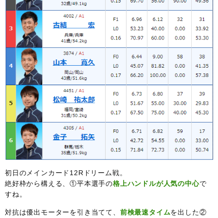
初日のメインカード12Rドリーム戦。
絶好枠から構える、①平本選手の
格上ハンドルが人気の中心
で
すね。
対抗は優出モーターを引き当てて、
前検最速タイム
を出した②