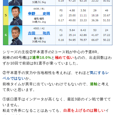
シリーズの主役②平本選手の2コース戦が中心の予選8R。
相棒の40号機は
2連率10.0%
と
極めて低い
ものの、出走回数はわ
ずか10回で前節はB1選手が乗っていました。
②平本選手の実力や当地相性を考えれば、それほど
気にするレ
ベルではない
か。
前検タイムが異常に出ていないわけでもないので、
連軸
と考え
て良いと思います。
①坂口選手はインデータが高くなく、最近3節のイン戦で勝てて
いません。
粘走で舟券になることはあっても、
白星を上げるのは難しい
イ