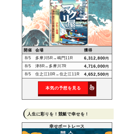
開催
会場
獲得
8
/5
多摩川5R
→鳴門11R
6,312,800
円
8
/5
津8R
→多摩川7R
4,716,000
円
8
/5
住之江10R
→住之江11R
4,652,500
円
本気の予想を見る
人生に彩りを！競艇で幸せを！
幸せボートレース