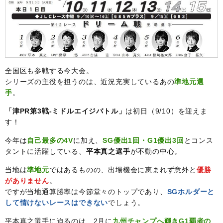
全国区も参戦する今大会。
シリーズの主役を担うのは、近況充実しているあの
準地元選
手
。
「津PR第3戦-ミドルエイジバトル」
は初日（9/10）を迎えま
す！
今年は
自己最多の4V
に加え、
SG優出1回・G1優出3回
とコンス
タントに活躍している、
平本真之選手
が不動の中心。
当地は
準地元
ではあるものの、出場機会に恵まれず意外と
優勝
がありません
。
ですが当地通算勝率は今節堂々のトップであり、
SGホルダーと
して情けないレースはできない
でしょう。
平本真之選手に迫るのは、2月に
九州チャンプへ輝きG1覇者の