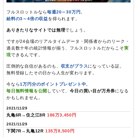
フルスロットルなら
毎週20～30万円
。
給料の3～4倍の収益
を得られます。
ありきたりなサイトでは無理
でしょう。
ですが24会場のリアルタイムデータ・関係者からのリーク・
過去数十年の統計情報が揃う、フルスロットルだからこそ
実
現
できるんです。
圧倒的な自信があるのも、
収支がプラス
になっている証。
無料登録したその日から人生が変わります。
今なら
1万円分のポイントプレゼント中
。
毎日無料情報を公開
していて、
今日の買い目が万舟券
になる
かもしれません。
2021/11/29
丸亀6R→住之江8R
186万3,450円
2021/11/29
下関7R→丸亀12R
135万8,500円