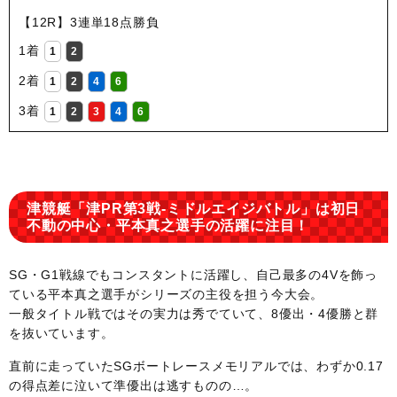
【12R】3連単18点勝負
1着
1
2
2着
1
2
4
6
3着
1
2
3
4
6
津競艇「津PR第3戦-ミドルエイジバトル」は初日
不動の中心・平本真之選手の活躍に注目！
SG・G1戦線でもコンスタントに活躍し、自己最多の4Vを飾っ
ている平本真之選手がシリーズの主役を担う今大会。
一般タイトル戦ではその実力は秀でていて、8優出・4優勝と群
を抜いています。
直前に走っていたSGボートレースメモリアルでは、わずか0.17
の得点差に泣いて準優出は逃すものの…。