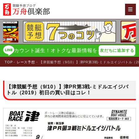
アカウント誕生！オトクな最新情報をイチ早く配信！
万舟倶
友だちに追加する
TOP
レース予想
【津競艇予想（9/10）】津PR第3戦-ミドルエイジバトル（
【津競艇予想（9/10）】津PR第3戦-ミドルエイジバ
トル（2019）初日の買い目はコレ！