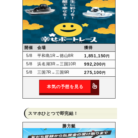
開催
会場
獲得
5
/8
平和島1R
→徳山8R
1,851,150
円
5
/8
浜名湖3R
→三国10R
992,200
円
5
/8
三国7R
→三国9R
275,100
円
本気の予想を見る
スマホひとつで即完結！
勝方艇