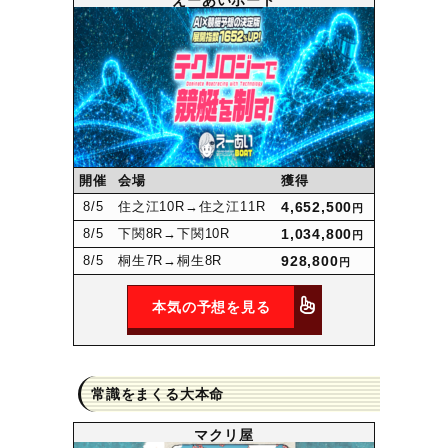
えーあいボート
開催
会場
獲得
8
/5
住之江10R
→住之江11R
4,652,500
円
8
/5
下関8R
→下関10R
1,034,800
円
8
/5
桐生7R
→桐生8R
928,800
円
本気の予想を見る
常識をまくる大本命
マクリ屋