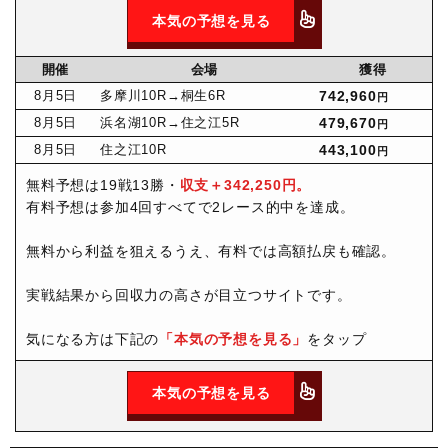
本気の予想を見る
開催
会場
獲得
8月
5日
多摩川10R
→桐生6R
742,960
円
8月
5日
浜名湖10R
→住之江5R
479,670
円
8月
5日
住之江10R
443,100
円
無料予想は19戦13勝・
収支＋342,250円。
有料予想は参加4回すべてで2レース的中を達成。
無料から利益を狙えるうえ、有料では高額払戻も確認。
実戦結果から回収力の高さが目立つサイトです。
気になる方は下記の
「本気の予想を見る」
をタップ
本気の予想を見る