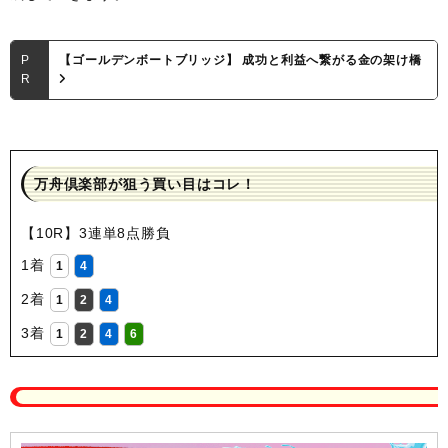
P
【ゴールデンボートブリッジ】 成功と利益へ繋がる金の架け橋
R
万舟倶楽部が狙う買い目はコレ！
【10R】3連単8点勝負
1着
1
4
2着
1
2
4
3着
1
2
4
6