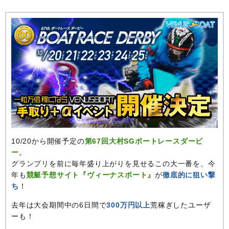
10/20から開催予定の
第67回大村SGボートレースダービ
ー
。
グランプリを前に毎年盛り上がりを見せるこの大一番を、今
年も
競艇予想サイト『ヴィーナスボート』
が
徹底的に狙い撃
ち
！
去年は大会期間中の6日間で
300万円以上
荒稼ぎしたユーザ
ーも！