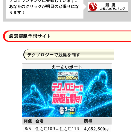
ブログランキングに登録しています。
あなたのクリックが明日の頑張りにな
ります！
厳選競艇予想サイト
テクノロジーで競艇を制す
えーあいボート
開催
会場
獲得
8
/5
住之江10R
→住之江11R
4,652,500
円