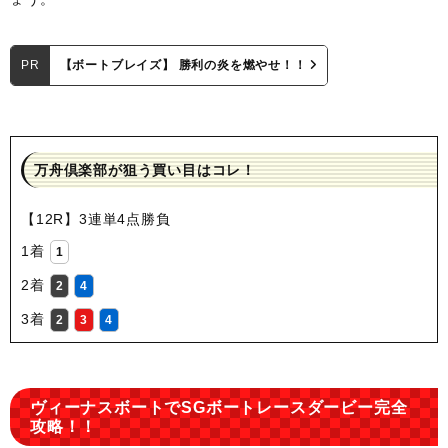
PR
【ボートブレイズ】 勝利の炎を燃やせ！！
万舟倶楽部が狙う買い目はコレ！
【12R】3連単4点勝負
1着
1
2着
2
4
3着
2
3
4
ヴィーナスボートでSGボートレースダービー完全
攻略！！