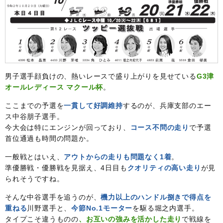
男子選手顔負けの、熱いレースで盛り上がりを見せている
G3津
オールレディース マクール杯
。
ここまでの予選を
一貫して好調維持
するのが、兵庫支部のエー
ス中谷朋子選手。
今大会は特にエンジンが回っており、
コース不問の走り
で予選
首位通過も時間の問題か。
一般戦とはいえ、
アウトからの走りも問題なく1着
。
準優勝戦・優勝戦を見据え、4日目も
クオリティの高い走り
が見
られそうですね。
そんな中谷選手を追うのが、
機力以上のハンドル捌きで得点を
重ねる
川野選手と、
今節No.1モーター
を駆る堀之内選手。
タイプこそ違うものの
、お互いの強みを活かした走り
で戦線を