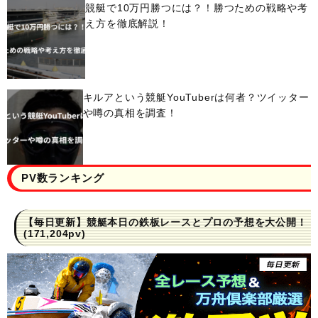
競艇で10万円勝つには？！勝つための戦略や考
え方を徹底解説！
キルアという競艇YouTuberは何者？ツイッター
や噂の真相を調査！
PV数ランキング
【毎日更新】競艇本日の鉄板レースとプロの予想を大公開！
(171,204pv)