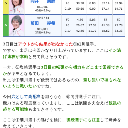
3日目は
アウトから結果が出なかった
①細川選手。
ですが、出足は今回かなり仕上がっていますし、ここは
イン逃
げ速攻が本軸
と見て良さそうです。
一方、②塩崎選手は
3日目の転覆から機力をどこまで回復できる
か
がキモとなるでしょう。
出足は①細川選手が優勢ではあるものの、
差し狙いで埋もれな
いように戦いたい
ですね。
今回
穴として高配当
を狙うなら、⑤向井選手に注目。
機力はある程度整っていますし、ここは展開さえ合えば
波乱の
起きる可能性
も出てきそうです。
ここは①細川選手の逃げを軸に、
後続選手にも注意
して舟券を
考えていきます。