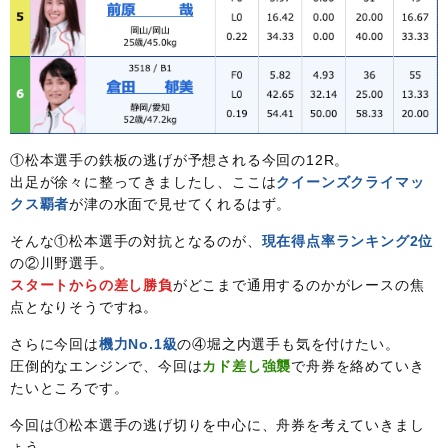
①松本選手の鉄板の逃げが予想される今回の12R。
出足が徐々に整ってきましたし、ここは
クイーンズクライマッ
クス覇者
が津の水面で見せてくれるはず。
そんな①松本選手の対抗となるのが、
現在得点率ランキング2位
の②川野選手。
スタートからの差し勝負
がどこまで通用するのかがレースの焦
点となりそうですね。
さらに今回は
機力No.1級
の④堀之内選手も気を付けたい。
圧倒的なエンジンで、今回は
カド差し強襲
で舟券を絡めていき
たいところです。
今回は①松本選手の逃げ切りを中心に、舟券を考えていきまし
ょう。