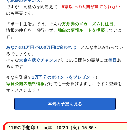
ぐ絶好のチャンス
。
ですが、見極めを間違えて、
9割以上の人間が当てられない
のも事実です。
『ボート生活』では、そんな
万舟券のメカニズムに注目
。
情報の仲介を一切行わず、
独自の情報ルートを構築
していま
す。
あなたの1万円が100万円に変われば
、どんな生活が待ってい
るでしょうか。
そんな
大金を稼ぐチャンス
が、365日開催の競艇には
毎日
あ
るんです。
今なら登録で
1万円分のポイントをプレゼント
！
毎日公開の無料情報
だけでも十分稼げますし、今すぐ登録を
オススメします！
本気の予想を見る
11Rの予想印！ ■津 10/20（火）15:36～