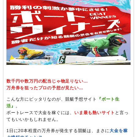
数千円や数万円の配当じゃ物足りない…
万舟券を狙ったプロの予想が見たい…
こんな方にピッタリなのが、競艇予想サイト
『ボート生
活』
。
ボートレースで大金を稼ぐには、
いま最も熱いサイト
と言っ
てもいいかもしれません。
1日に20本程度の万舟券が発生する競艇は、まさに
大金を稼