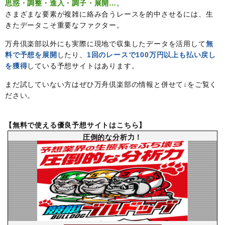
思惑・調整・進入・調子・展開…
。
さまざまな要素が複雑に絡み合うレースを的中させるには、生
きたデータこそ重要なファクター。
万舟倶楽部以外にも実際に現地で収集したデータを活用して
無
料で予想を展開
したり、
1回のレースで100万円以上も払い戻し
を獲得
している予想サイトはあります。
まだ試していない方はぜひ万舟倶楽部の情報と併せて↓をご覧く
ださい。
【無料で使える優良予想サイトはこちら】
圧倒的な分析力！