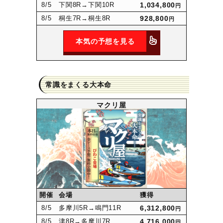
8
/5
下関8R
→下関10R
1,034,800
円
8
/5
桐生7R
→桐生8R
928,800
円
本気の予想を見る
常識をまくる大本命
マクリ屋
開催
会場
獲得
8
/5
多摩川5R
→鳴門11R
6,312,800
円
8
/5
津8R
→多摩川7R
4,716,000
円