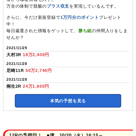
万全の体制で競艇の
プラス収支
を実現しているんです。
さらに、今だけ新規登録で
1万円分のポイント
プレゼント
中！
毎日厳選された情報をゲットして、
勝ち組
の仲間入りをしま
せんか？
2021/11/29
大村3R
18万2,400円
2021/11/28
尼崎11R
50万2,740円
2021/11/28
桐生2R
24万1,600円
本気の予想を見る
12Rの予想印！ ■津 10/20（火）16:15～