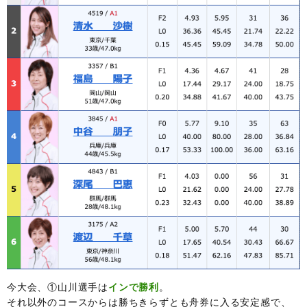
今大会、①山川選手は
インで勝利
。
それ以外のコースからは勝ちきらずとも舟券に入る安定感で、