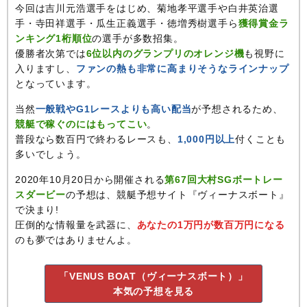
今回は吉川元浩選手をはじめ、菊地孝平選手や白井英治選
手・寺田祥選手・瓜生正義選手・徳増秀樹選手ら
獲得賞金ラ
ンキング1桁順位
の選手が多数招集。
優勝者次第では
6位以内のグランプリのオレンジ機
も視野に
入りますし、
ファンの熱も非常に高まりそうなラインナップ
となっています。
当然
一般戦やG1レースよりも高い配当
が予想されるため、
競艇で稼ぐのにはもってこい
。
普段なら数百円で終わるレースも、
1,000円以上
付くことも
多いでしょう。
2020年10月20日から開催される
第67回大村SGボートレー
スダービー
の予想は、競艇予想サイト『ヴィーナスボート』
で決まり!
圧倒的な情報量を武器に、
あなたの1万円が数百万円になる
のも夢ではありませんよ。
「VENUS BOAT（ヴィーナスボート）」
本気の予想を見る