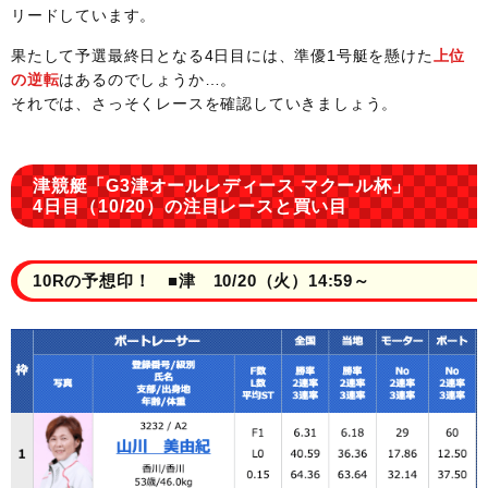
リードしています。
果たして予選最終日となる4日目には、準優1号艇を懸けた
上位
の逆転
はあるのでしょうか…。
それでは、さっそくレースを確認していきましょう。
津競艇「G3津オールレディース マクール杯」
4日目（10/20）の注目レースと買い目
10Rの予想印！ ■津 10/20（火）14:59～