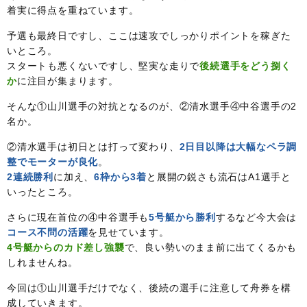
着実に得点を重ねています。
予選も最終日ですし、ここは速攻でしっかりポイントを稼ぎた
いところ。
スタートも悪くないですし、堅実な走りで
後続選手をどう捌く
か
に注目が集まります。
そんな①山川選手の対抗となるのが、②清水選手④中谷選手の2
名か。
②清水選手は初日とは打って変わり、
2日目以降は大幅なペラ調
整でモーターが良化
。
2連続勝利
に加え、
6枠から3着
と展開の鋭さも流石はA1選手と
いったところ。
さらに現在首位の④中谷選手も
5号艇から勝利
するなど今大会は
コース不問の活躍
を見せています。
4号艇からのカド差し強襲
で、良い勢いのまま前に出てくるかも
しれませんね。
今回は①山川選手だけでなく、後続の選手に注意して舟券を構
成していきます。