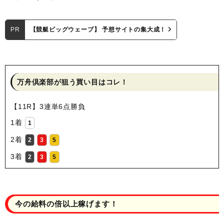
PR
【競艇ビッグウェーブ】 予想サイトの集大成！
万舟倶楽部が狙う買い目はコレ！
【11R】3連単6点勝負
1着
1
2着
2
3
5
3着
2
3
5
今の給料の倍以上稼げます！