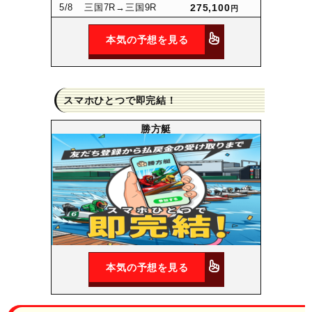
5
/8
三国7R
→三国9R
275,100
円
本気の予想を見る
スマホひとつで即完結！
勝方艇
本気の予想を見る