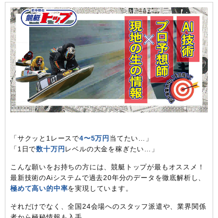
「サクッと1レースで
4〜5万円
当てたい…」
「1日で
数十万円
レベルの大金を稼ぎたい…」
こんな願いをお持ちの方には、競艇トップが最もオススメ！
最新技術のAiシステムで過去20年分のデータを徹底解析し、
極めて高い的中率
を実現しています。
それだけでなく、全国24会場へのスタッフ派遣や、業界関係
者から極秘情報も入手。