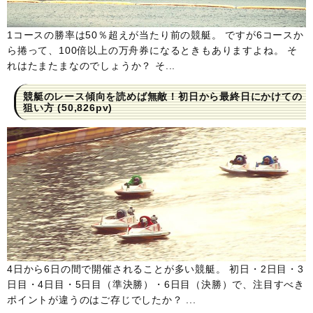
1コースの勝率は50％超えが当たり前の競艇。 ですが6コースか
ら捲って、100倍以上の万舟券になるときもありますよね。 そ
れはたまたまなのでしょうか？ そ...
競艇のレース傾向を読めば無敵！初日から最終日にかけての
狙い方
(50,826pv)
4日から6日の間で開催されることが多い競艇。 初日・2日目・3
日目・4日目・5日目（準決勝）・6日目（決勝）で、注目すべき
ポイントが違うのはご存じでしたか？ ...