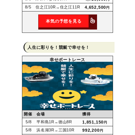
8
/5
住之江10R
→住之江11R
4,652,500
円
本気の予想を見る
人生に彩りを！競艇で幸せを！
幸せボートレース
開催
会場
獲得
5
/8
平和島1R
→徳山8R
1,851,150
円
5
/8
浜名湖3R
→三国10R
992,200
円