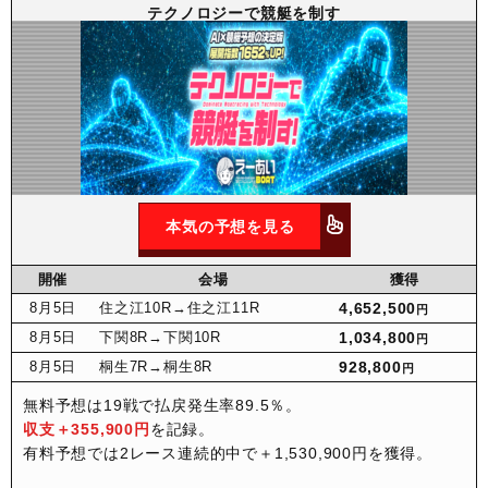
テクノロジーで競艇を制す
本気の予想を見る
開催
会場
獲得
8月
5日
住之江10R
→住之江11R
4,652,500
円
8月
5日
下関8R
→下関10R
1,034,800
円
8月
5日
桐生7R
→桐生8R
928,800
円
無料予想は19戦で払戻発生率89.5％。
収支＋355,900円
を記録。
有料予想では2レース連続的中で＋1,530,900円を獲得。