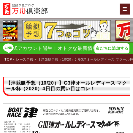
公式アカウント誕生！オトクな最新情報をイチ早く配信！
万
友だちに追加する
TOP
レース予想
【津競艇予想（10/20）】G3津オールレディース マクール
【津競艇予想（10/20）】G3津オールレディース マク
ール杯（2020）4日目の買い目はコレ！