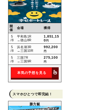
開
会場
獲得
催
1,851,15
5
平和島1R
/8
→徳山8R
0
円
992,200
5
浜名湖3R
/8
→三国10R
円
275,100
5
三国7R
/8
→三国9R
円
本気の予想を見る
スマホひとつで即完結！
勝方艇