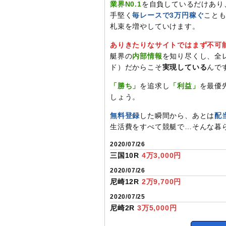
業界N0.1
を自負しているだけあり、
手堅く
毎レースで3万円稼ぐ
こと
札束を増やしていけます。
ありきたりなサイトではまず不可
艇界の
内部情報
を知り尽くし、全
ド）だからこそ
実現している
んで
「勝ち」
を追求し
「利益」
を最優
しょう。
無料登録
した瞬間から、あとは
配
生活費をすべて競艇で…そんな暮
2020/07/26
三国10R
4万3,000円
2020/07/26
尼崎12R
2万9,700円
2020/07/25
尼崎2R
3万5,000円