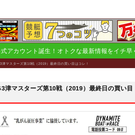
E公式アカウント誕生！オトクな最新情報をイチ早
G3津マスターズ第10戦（2019）最終日の買い目はコレ！
G3津マスターズ第10戦（2019）最終日の買い目