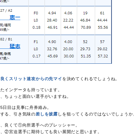
。
が良くスリット速攻からの先マイ
を決めてくれるでしょうね。
れたインデータも持っています。
が、ちょっと面白い選手がいますね。
5日目は見事に舟券絡み。
薄する、引き気味の
差しを披露
しを狙ってくるのではないでしょうか
で、良くて①向所選手へのプレッシャー。
が、②宮迫選手に期待しても良い展開だと思います。