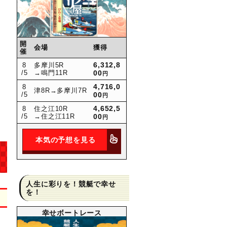
開
会場
獲得
催
6,312,8
8
多摩川5R
/5
→鳴門11R
00
円
4,716,0
8
津8R
→多摩川7R
/5
00
円
4,652,5
8
住之江10R
/5
→住之江11R
00
円
本気の予想を見る
人生に彩りを！競艇で幸せ
を！
幸せボートレース