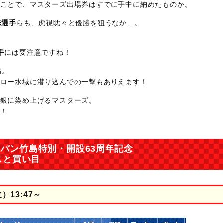
うことで、マスターズ出場券はすでに手中に納めたものか。
志選手
らも、虎視眈々と優勝を狙うなか…。
手
には要注意ですね！
出。
スロー水域に潜り込んでの一撃もありえます！
し銀に染め上げるマスターズ。
す！
ャパン竹島特別・開設63周年記念
スと買い目
）13:47～