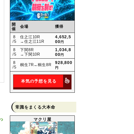
開
会場
獲得
催
4,652,5
8
住之江10R
/5
→住之江11R
00
円
1,034,8
8
下関8R
/5
→下関10R
00
円
928,800
8
桐生7R
→桐生8R
/5
円
本気の予想を見る
常識をまくる大本命
っ
マクリ屋