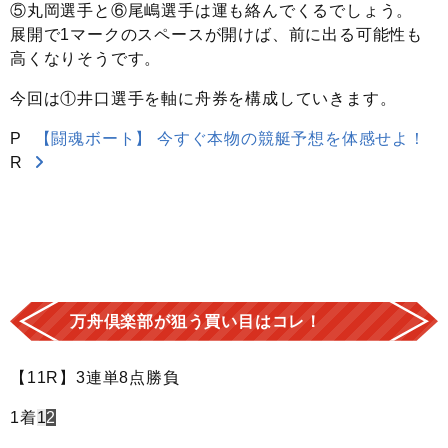
⑤丸岡選手と⑥尾嶋選手は運も絡んでくるでしょう。
展開で1マークのスペースが開けば、前に出る可能性も
高くなりそうです。
今回は①井口選手を軸に舟券を構成していきます。
P
【闘魂ボート】 今すぐ本物の競艇予想を体感せよ！
R
万舟倶楽部が狙う買い目はコレ！
【11R】3連単8点勝負
1着
1
2