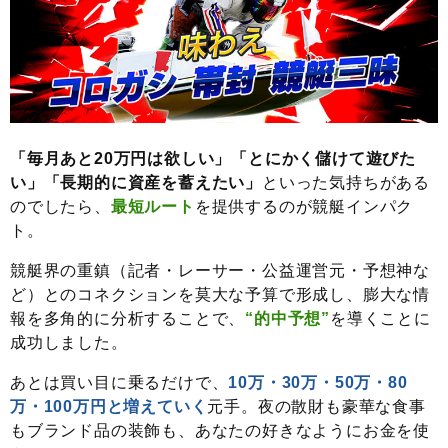
「毎月あと20万円は欲しい」「とにかく儲けて遊びた
い」「長期的に資産を蓄えたい」
といった気持ちがある
のでしたら、
最短ルート
を提供するのが競艇インパク
ト。
競艇界の重鎮（記者・レーサー・公益運営元・予想神な
ど）とのコネクションを莫大な予算で形成し、膨大な情
報を多角的に分析することで、
“的中予想”
を導くことに
成功しました。
あとは買い目に乗るだけで、
10万・30万・50万・80
万・100万円と増えていく
元手。夜の散財も豪華な食事
もブランド品の装飾も、あなたの好きなようにお金を使