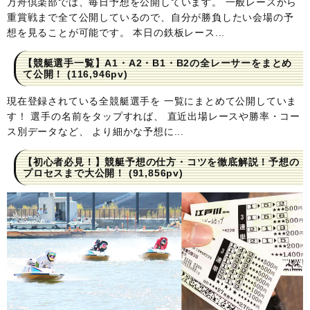
万舟倶楽部では、毎日予想を公開しています。 一般レースから
重賞戦まで全て公開しているので、自分が勝負したい会場の予
想を見ることが可能です。 本日の鉄板レース...
【競艇選手一覧】A1・A2・B1・B2の全レーサーをまとめ
て公開！
(116,946pv)
現在登録されている全競艇選手を 一覧にまとめて公開していま
す！ 選手の名前をタップすれば、 直近出場レースや勝率・コー
ス別データなど、 より細かな予想に...
【初心者必見！】競艇予想の仕方・コツを徹底解説！予想の
プロセスまで大公開！
(91,856pv)