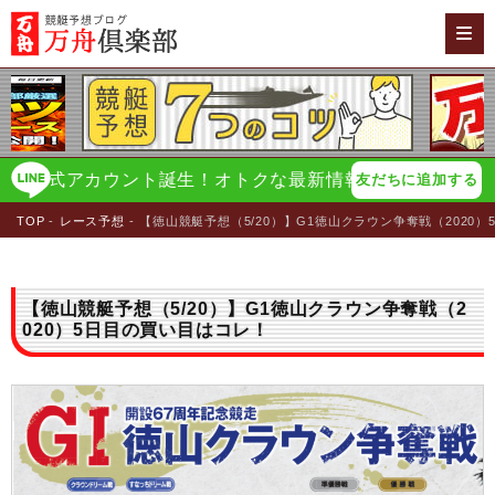
式アカウント誕生！オトクな最新情報をイチ早く配信！
万
友だちに追加する
TOP
レース予想
【徳山競艇予想（5/20）】G1徳山クラウン争奪戦（2020
【徳山競艇予想（5/20）】G1徳山クラウン争奪戦（2
020）5日目の買い目はコレ！