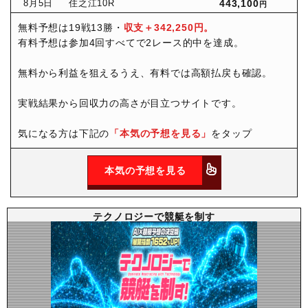
8月
5日
住之江10R
443,100
円
無料予想は19戦13勝・
収支＋342,250円。
有料予想は参加4回すべてで2レース的中を達成。
無料から利益を狙えるうえ、有料では高額払戻も確認。
実戦結果から回収力の高さが目立つサイトです。
気になる方は下記の
「本気の予想を見る」
をタップ
本気の予想を見る
テクノロジーで競艇を制す