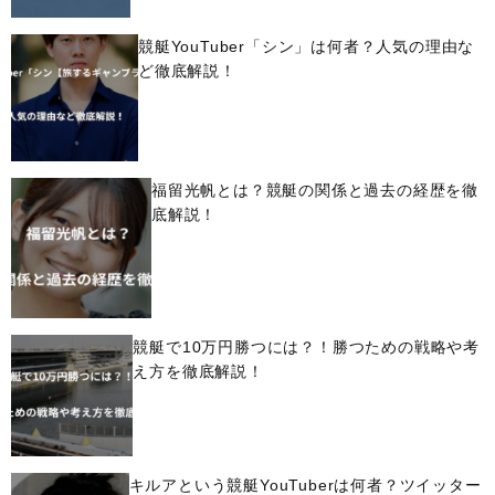
競艇YouTuber「シン」は何者？人気の理由な
ど徹底解説！
福留光帆とは？競艇の関係と過去の経歴を徹
底解説！
競艇で10万円勝つには？！勝つための戦略や考
え方を徹底解説！
キルアという競艇YouTuberは何者？ツイッター