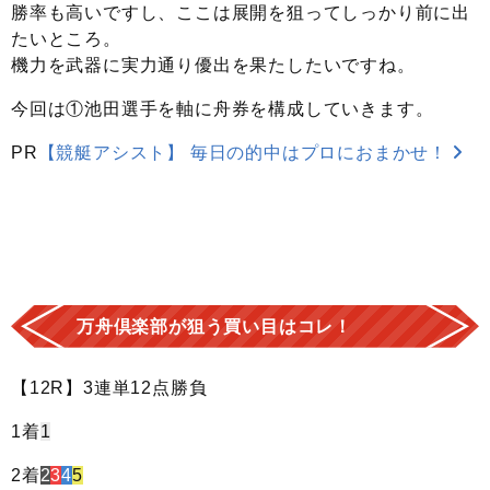
勝率も高いですし、ここは展開を狙ってしっかり前に出
たいところ。
機力を武器に実力通り優出を果たしたいですね。
今回は①池田選手を軸に舟券を構成していきます。
PR
【競艇アシスト】 毎日の的中はプロにおまかせ！
万舟倶楽部が狙う買い目はコレ！
【12R】3連単12点勝負
1着
1
2着
2
3
4
5