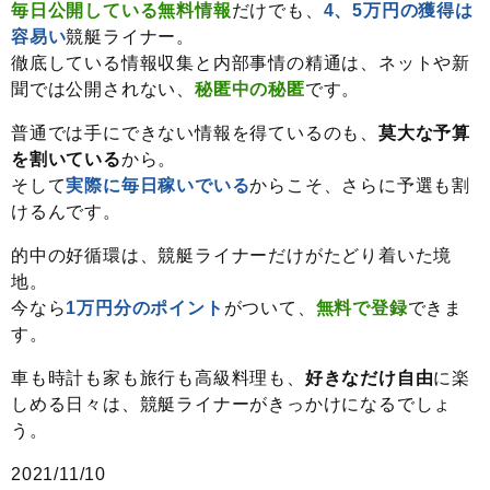
毎日公開している無料情報
だけでも、
4、5万円の獲得は
容易い
競艇ライナー。
徹底している情報収集と内部事情の精通は、ネットや新
聞では公開されない、
秘匿中の秘匿
です。
普通では手にできない情報を得ているのも、
莫大な予算
を割いている
から。
そして
実際に毎日稼いでいる
からこそ、さらに予選も割
けるんです。
的中の好循環は、競艇ライナーだけがたどり着いた境
地。
今なら
1万円分のポイント
がついて、
無料で登録
できま
す。
車も時計も家も旅行も高級料理も、
好きなだけ自由
に楽
しめる日々は、競艇ライナーがきっかけになるでしょ
う。
2021/11/10