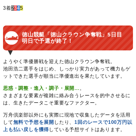
3着
2
3
4
5
徳山競艇「徳山クラウン争奪戦」5日目
明日で予選が終了！
ようやく準優勝戦を迎えた徳山クラウン争奪戦。
池田浩二選手をはじめ、しっかり実力があって機力もゲ
ットできた選手が順当に準優進出を果たしています。
思惑・調整・進入・調子・展開…
。
さまざまな要素が複雑に絡み合うレースを的中させるに
は、生きたデータこそ重要なファクター。
万舟倶楽部以外にも実際に現地で収集したデータを活用
して
無料で予想を展開
したり、
1回のレースで100万円以
上も払い戻しを獲得
している予想サイトはあります。