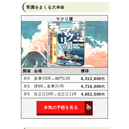
常識をまくる大本命
マクリ屋
開催
会場
獲得
8
/5
多摩川5R
→鳴門11R
6,312,800
円
8
/5
津8R
→多摩川7R
4,716,000
円
8
/5
住之江10R
→住之江11R
4,652,500
円
本気の予想を見る