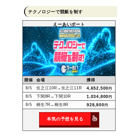
テクノロジーで競艇を制す
えーあいボート
開催
会場
獲得
8
/5
住之江10R
→住之江11R
4,652,500
円
8
/5
下関8R
→下関10R
1,034,800
円
8
/5
桐生7R
→桐生8R
928,800
円
本気の予想を見る