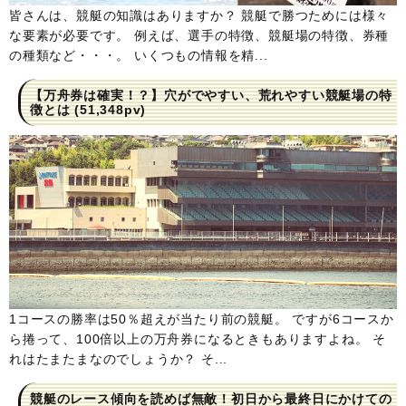
皆さんは、競艇の知識はありますか？ 競艇で勝つためには様々
な要素が必要です。 例えば、選手の特徴、競艇場の特徴、券種
の種類など・・・。 いくつもの情報を精...
【万舟券は確実！？】穴がでやすい、荒れやすい競艇場の特
徴とは
(51,348pv)
1コースの勝率は50％超えが当たり前の競艇。 ですが6コースか
ら捲って、100倍以上の万舟券になるときもありますよね。 そ
れはたまたまなのでしょうか？ そ...
競艇のレース傾向を読めば無敵！初日から最終日にかけての