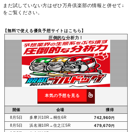
まだ試していない方はぜひ万舟倶楽部の情報と併せて↓
をご覧ください。
【無料で使える優良予想サイトはこちら】
圧倒的な分析力！
本気の予想を見る
開催
会場
獲得
8月
5日
多摩川10R
→桐生6R
742,960
円
8月
5日
浜名湖10R
→住之江5R
479,670
円