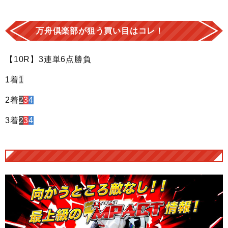
万舟倶楽部が狙う買い目はコレ！
【10R】3連単6点勝負
1着
1
2着
2
3
4
3着
2
3
4