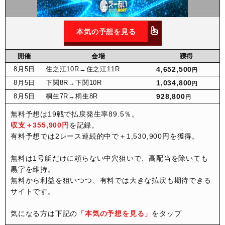
本気の予想を見る
開催
会場
獲得
8月
5日
住之江10R
→住之江11R
4,652,500
円
8月
5日
下関8R
→下関10R
1,034,800
円
8月
5日
桐生7R
→桐生8R
928,800
円
無料予想は19戦で払戻発生率89.5％。
収支＋355,900円
を記録。
有料予想では2レース連続的中で＋1,530,900円を獲得。
無料は1号艇だけに頼らない中穴狙いで、高配当を除いても
黒字を維持。
無料から利益を狙いつつ、有料では大きな払戻も期待できる
サイトです。
気になる方は下記の
「本気の予想を見る」
をタップ