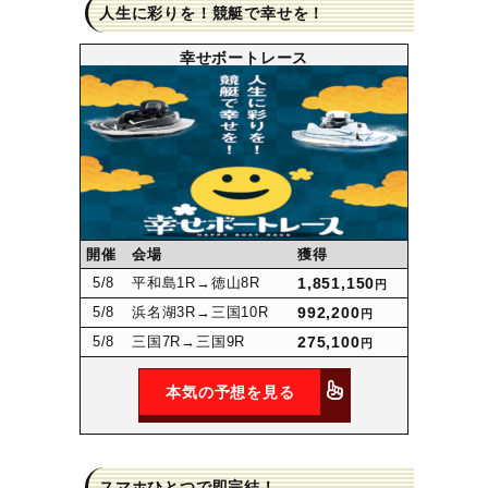
人生に彩りを！競艇で幸せを！
幸せボートレース
開催
会場
獲得
5
/8
平和島1R
→徳山8R
1,851,150
円
5
/8
浜名湖3R
→三国10R
992,200
円
5
/8
三国7R
→三国9R
275,100
円
本気の予想を見る
スマホひとつで即完結！