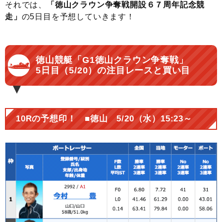
それでは、
「徳山クラウン争奪戦開設６７周年記念競
走」
の5日目を予想していきます！
徳山競艇「G1徳山クラウン争奪戦」
5日目（5/20）の注目レースと買い目
10Rの予想印！ ■徳山 5/20（水）15:23～