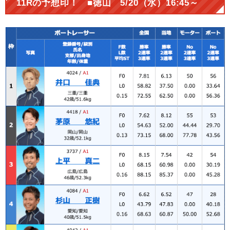
11Rの予想印！ ■徳山 5/20（水）16:45～