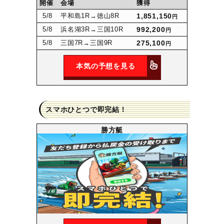
開催
会場
獲得
5
/8
平和島1R
→徳山8R
1,851,150
円
5
/8
浜名湖3R
→三国10R
992,200
円
5
/8
三国7R
→三国9R
275,100
円
本気の予想を見る
スマホひとつで即完結！
勝方艇