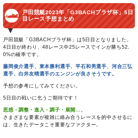
戸田競艇2023年「G3BACHプラザ杯」5日
目レース予想まとめ
戸田競艇「G3BACHプラザ杯」は5日目となりました。
4日目が終わり、48レース中25レースでインが勝ち52.
0%の確率です。
藤岡俊介選手、東本勝利選手、平石和男選手、河合三弘
選手、白井友晴
選手のエンジンが良さそうです。
予想の参考にしてみてください。
5日目の戦いに乞うご期待です！
思惑・調整・進入・調子・展開…
。
さまざまな要素が複雑に絡み合うレースを的中させるに
は、生きたデータこそ重要なファクター。