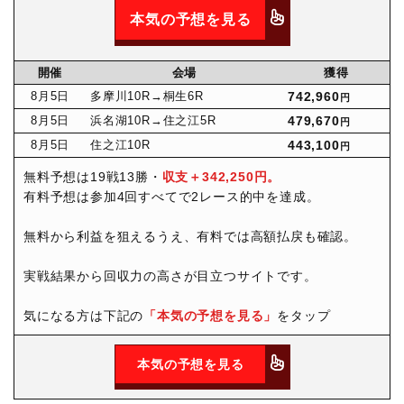
本気の予想を見る
開催
会場
獲得
8月
5日
多摩川10R
→桐生6R
742,960
円
8月
5日
浜名湖10R
→住之江5R
479,670
円
8月
5日
住之江10R
443,100
円
無料予想は19戦13勝・
収支＋342,250円。
有料予想は参加4回すべてで2レース的中を達成。
無料から利益を狙えるうえ、有料では高額払戻も確認。
実戦結果から回収力の高さが目立つサイトです。
気になる方は下記の
「本気の予想を見る」
をタップ
本気の予想を見る