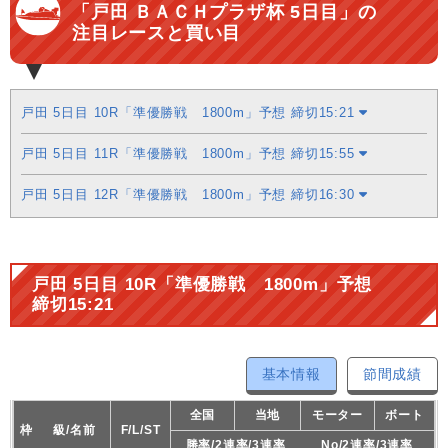
「戸田 ＢＡＣＨプラザ杯 5日目」の
注目レースと買い目
戸田 5日目 10R「準優勝戦 1800m」予想 締切15:21
戸田 5日目 11R「準優勝戦 1800m」予想 締切15:55
戸田 5日目 12R「準優勝戦 1800m」予想 締切16:30
戸田 5日目
10R「準優勝戦 1800m」予想
締切15:21
基本情報
節間成績
全国
当地
モーター
ボート
枠
級/名前
F/L/ST
勝率/2連率/3連率
No/2連率/3連率