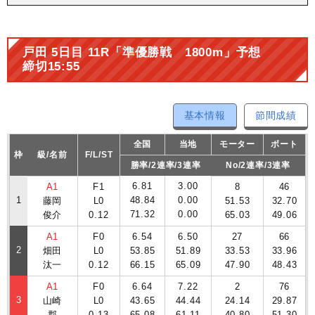
戸田 5日目
11R「準優勝戦 1800m」予想
締切15:55
基本情報
節間成績
全国
当地
モーター
ボート
枠
級/名前
F/L/ST
勝率/2連率/3連率
No/2連率/3連率
6.81
3.00
A1
F1
8
46
1
48.84
0.00
藤岡
L0
51.53
32.70
71.32
0.00
俊介
0.12
65.03
49.06
A1
F0
6.54
6.50
27
66
2
畑田
L0
53.85
51.89
33.53
33.96
汰一
0.12
66.15
65.09
47.90
48.43
A1
F0
6.64
7.22
2
76
3
山崎
L0
43.65
44.44
24.14
29.87
郡
0.13
65.08
61.11
40.80
51.30