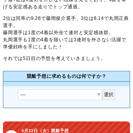
げる安定感ある走りでトップ通過。
2位は同率の9.28で藤岡俊介選手、3位は8.14で丸岡正典
選手。
藤岡選手は1度の4着以外全て連対と安定感抜群。
丸岡選手も1度の4着を除いては3連対を外さない活躍で
準優好枠を手にしました！
それでは5日目の予想を考えていきましょう。
競艇予想に求めるものは何ですか？
選択
4月23日（火）競艇予想