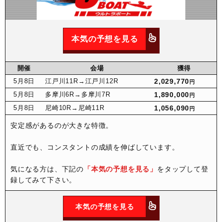
本気の予想を見る
開催
会場
獲得
5月
8日
江戸川11R
→江戸川12R
2,029,770
円
5月
8日
多摩川6R
→多摩川7R
1,890,000
円
5月
8日
尼崎10R
→尼崎11R
1,056,090
円
安定感があるのが大きな特徴。
直近でも、コンスタントの成績を伸ばしています。
気になる方は、下記の
「本気の予想を見る」
をタップして登
録してみて下さい。
本気の予想を見る