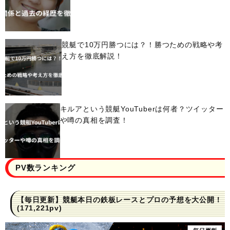
競艇で10万円勝つには？！勝つための戦略や考
え方を徹底解説！
キルアという競艇YouTuberは何者？ツイッター
や噂の真相を調査！
PV数ランキング
【毎日更新】競艇本日の鉄板レースとプロの予想を大公開！
(171,221pv)