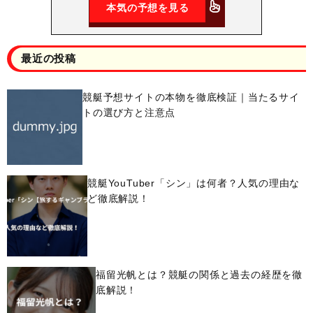
本気の予想を見る
最近の投稿
競艇予想サイトの本物を徹底検証｜当たるサイ
トの選び方と注意点
競艇YouTuber「シン」は何者？人気の理由な
ど徹底解説！
福留光帆とは？競艇の関係と過去の経歴を徹
底解説！