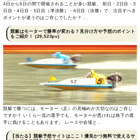
4日から6日の間で開催されることが多い競艇。 初日・2日目・3
日目・4日目・5日目（準決勝）・6日目（決勝）で、注目すべき
ポイントが違うのはご存じでしたか？ ...
競艇はモーターで勝率が変わる？見分け方や予想のポイント
をご紹介！
(29,523pv)
競艇で勝つには、モーター（足）の見極めが大切なのはご存じ
ですか？ いくら一流の選手でも、モーターが悪ければ格下の選
手に負けることもあります。 レースや会場と...
【当たる】競艇予想サイトはここ！優良かつ無料で使えるサ