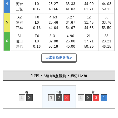
4
河合
L0
25.27
33.33
44.00
44.03
三弘
0.17
40.66
41.03
61.71
59.12
A2
F0
4.63
5.27
12
55
5
別府
L0
29.46
34.67
31.45
33.76
正幸
0.16
44.64
54.67
44.65
53.50
B1
F0
5.31
4.90
21
33
6
佐口
L0
32.98
25.00
37.71
28.21
達也
0.16
53.19
40.00
50.29
46.15
出走表画像を表示
12R・
・
3連単8点勝負
締切16:30
1着
2着
3着