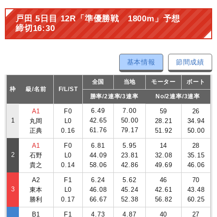
戸田 5日目
12R「準優勝戦 1800m」予想
締切16:30
基本情報
節間成績
全国
当地
モーター
ボート
枠
級/名前
F/L/ST
勝率/2連率/3連率
No/2連率/3連率
6.49
7.00
A1
F0
59
26
1
42.65
50.00
丸岡
L0
28.21
34.94
61.76
79.17
正典
0.16
51.92
50.00
A1
F0
6.81
5.95
14
28
2
石野
L0
44.09
23.81
32.08
35.15
貴之
0.14
58.06
42.86
49.69
46.06
A2
F1
6.24
5.62
46
70
3
東本
L0
46.08
45.24
42.61
43.48
勝利
0.17
66.67
52.38
56.82
60.25
B1
F1
4.73
4.87
40
27