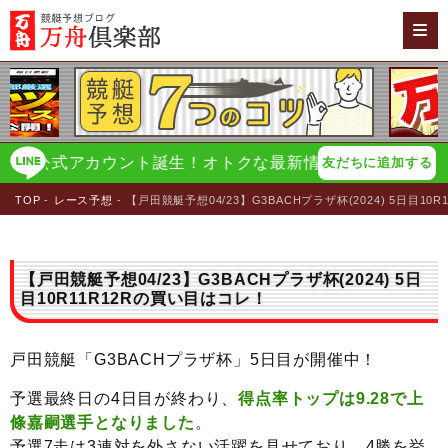
公式アカウント誕生！オトクな最新情報をイチ早く配信！
友だちに追加する
TOP
レース予想
【戸田競艇予想04/23】G3BACHプラザ杯(2024) 5日目10
【戸田競艇予想04/23】G3BACHプラザ杯(2024) 5日
目10R11R12Rの買い目はコレ！
戸田競艇「G3BACHプラザ杯」5日目が開催中！
予選最終日の4日目が終わり、
得点率トップは9.28で上
條嘉嗣選手となりました
。
予選7走は3連対を外さない活躍を見せており、4勝を挙