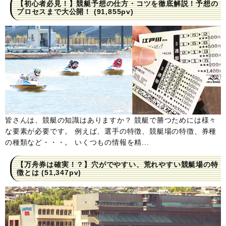
【初心者必見！】競艇予想の仕方・コツを徹底解説！予想の
プロセスまで大公開！
(91,855pv)
皆さんは、競艇の知識はありますか？ 競艇で勝つためには様々
な要素が必要です。 例えば、選手の特徴、競艇場の特徴、券種
の種類など・・・。 いくつもの情報を精...
【万舟券は確実！？】穴がでやすい、荒れやすい競艇場の特
徴とは
(51,347pv)