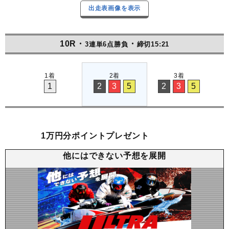
出走表画像を表示
10R・
・
3連単6点勝負
締切15:21
1着
2着
3着
1万円分ポイントプレゼント
他にはできない予想を展開