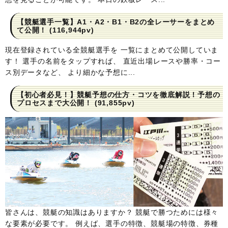
【競艇選手一覧】A1・A2・B1・B2の全レーサーをまとめ
て公開！
(116,944pv)
現在登録されている全競艇選手を 一覧にまとめて公開していま
す！ 選手の名前をタップすれば、 直近出場レースや勝率・コー
ス別データなど、 より細かな予想に...
【初心者必見！】競艇予想の仕方・コツを徹底解説！予想の
プロセスまで大公開！
(91,855pv)
皆さんは、競艇の知識はありますか？ 競艇で勝つためには様々
な要素が必要です。 例えば、選手の特徴、競艇場の特徴、券種