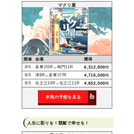
マクリ屋
開催
会場
獲得
8
/5
多摩川5R
→鳴門11R
6,312,800
円
8
/5
津8R
→多摩川7R
4,716,000
円
8
/5
住之江10R
→住之江11R
4,652,500
円
本気の予想を見る
人生に彩りを！競艇で幸せを！