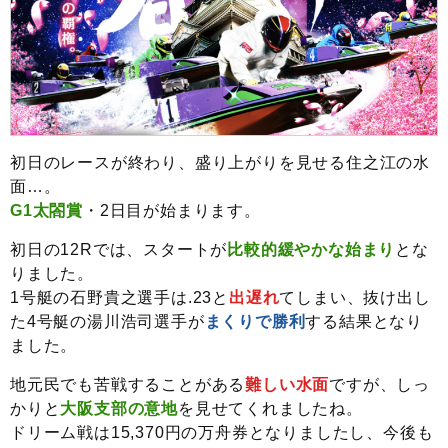
初日のレースが終わり、盛り上がりを見せる住之江の水
面…。
G1太閤賞
・2日目が始まります。
初日の12Rでは、スタートが
比較的緩やかな始まり
とな
りました。
1号艇の石野貴之選手は.23と
出遅れ
てしまい、抜け出し
た4号艇の湯川浩司選手が
まくりで勝利
する結果となり
ました。
地元民でも苦戦することがある
難しい水面
ですが、しっ
かりと
大阪支部の意地
を見せてくれましたね。
ドリーム戦は15,370円の万舟券となりましたし、今後も