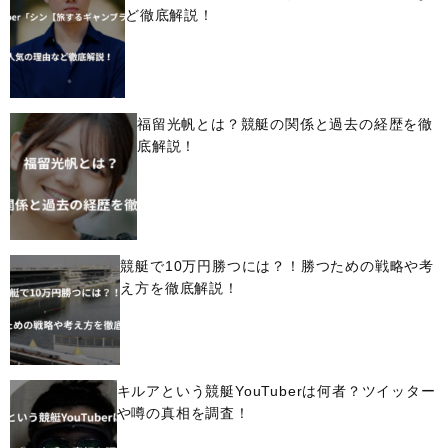
ど徹底解説！
福留光帆とは？競艇の関係と過去の経歴を徹
底解説！
競艇で10万円勝つには？！勝つための戦略や考
え方を徹底解説！
キルアという競艇YouTuberは何者？ツイッター
や噂の真相を調査！