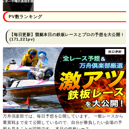
PV数ランキング
【毎日更新】競艇本日の鉄板レースとプロの予想を大公開！
(171,221pv)
万舟倶楽部では、毎日予想を公開しています。 一般レースから
重賞戦まで全て公開しているので、自分が勝負したい会場の予
想を見ることが可能です。 本日の鉄板レース...