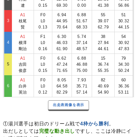
遼
0.15
69.30
0.00
41.38
56.86
A1
F0
6.94
6.88
55
51
3
枝尾
L0
44.95
51.67
39.07
30.32
賢
0.13
70.64
68.33
62.79
44.15
A1
F1
6.30
5.74
38
54
4
横澤
L0
46.03
37.14
27.94
30.92
剛治
0.16
61.90
48.57
44.61
47.83
A1
F0
6.62
6.88
15
79
5
吉田
L0
47.24
46.88
36.74
34.30
俊彦
0.15
71.65
75.00
55.35
50.24
A1
F0
8.05
7.93
82
60
6
白井
L0
64.58
35.71
40.69
36.36
英治
0.12
82.29
57.14
54.90
53.11
出走表画像を表示
①湯川選手は初日のドリーム戦で
4枠から勝利
。
出だしとしては
完璧な動き出し
ですし、ここは冷静にイ