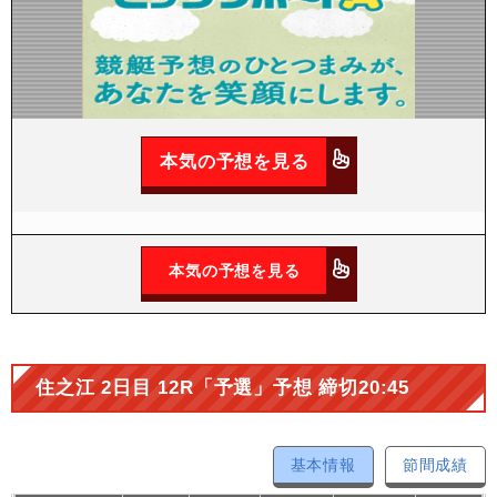
本気の予想を見る
本気の予想を見る
住之江 2日目
12R「予選」予想
締切20:45
基本情報
節間成績