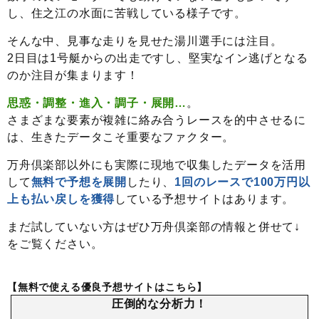
し、住之江の水面に苦戦している様子です。
そんな中、見事な走りを見せた湯川選手には注目。
2日目は1号艇からの出走ですし、堅実なイン逃げとなる
のか注目が集まります！
思惑・調整・進入・調子・展開…
。
さまざまな要素が複雑に絡み合うレースを的中させるに
は、生きたデータこそ重要なファクター。
万舟倶楽部以外にも実際に現地で収集したデータを活用
して
無料で予想を展開
したり、
1回のレースで100万円以
上も払い戻しを獲得
している予想サイトはあります。
まだ試していない方はぜひ万舟倶楽部の情報と併せて↓
をご覧ください。
【無料で使える優良予想サイトはこちら】
圧倒的な分析力！