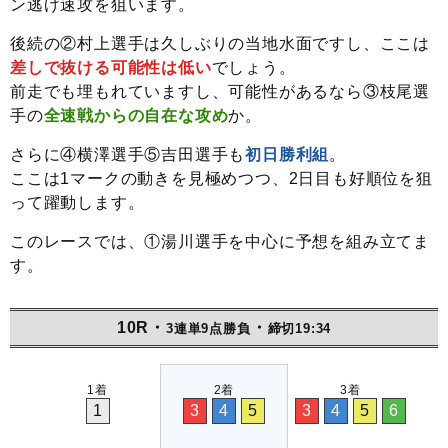
ン逃げ速攻を狙います。
後続の②村上選手は久しぶりの当地水面ですし、ここは
差しで抜ける可能性は低い
でしょう。
前走でも埋もれていますし、可能性があるなら③枝尾選
手の
全速戦からの自在な攻め
か。
さらに④横澤選手⑤吉田選手も
初日勝利組
。
ここは1マークの動きを見極めつつ、2日目も好順位を狙
って躍動します。
このレースでは、①湯川選手を中心に予想を組み立てま
す。
10R・
・
3連単9点勝負
締切19:34
1着
2着
3着