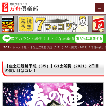
式アカウント誕生！オトクな最新情報をイチ早く配信！
万
友だちに追加する
TOP
レース予想
【住之江競艇予想（3/5）】G1太閤賞（2021）2日目の買
【住之江競艇予想（3/5）】G1太閤賞（2021）2日目
の買い目はコレ！