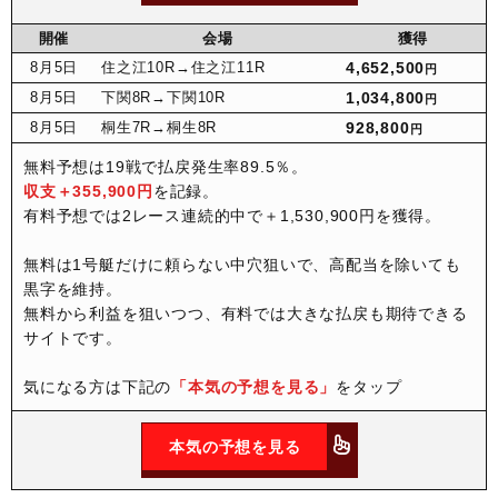
開催
会場
獲得
8月
5日
住之江10R
→住之江11R
4,652,500
円
8月
5日
下関8R
→下関10R
1,034,800
円
8月
5日
桐生7R
→桐生8R
928,800
円
無料予想は19戦で払戻発生率89.5％。
収支＋355,900円
を記録。
有料予想では2レース連続的中で＋1,530,900円を獲得。
無料は1号艇だけに頼らない中穴狙いで、高配当を除いても
黒字を維持。
無料から利益を狙いつつ、有料では大きな払戻も期待できる
サイトです。
気になる方は下記の
「本気の予想を見る」
をタップ
本気の予想を見る