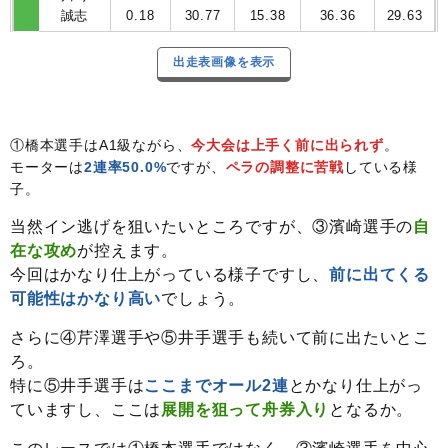
誠志
0.18
30.77
15.38
36.36
29.63
出走表画像を表示
①橋本選手はA1級ながら、
今大会は上手く前に出られず
。
モーターは
2連率50.0%
ですが、
ペラの調整に苦戦
している様
子。
当然イン逃げを狙いたいところですが、③濱崎選手の
自
在な攻め
が控えます。
今回はかなり仕上がっている様子ですし、
前に出てくる
可能性はかなり高い
でしょう。
さらに④芹澤選手や⑤井手選手も続いて前に出たいとこ
ろ。
特に⑤井手選手は
ここまでオール2連
とかなり仕上がっ
ていますし、ここは
展開を狙って舟券入り
となるか。