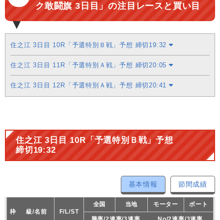
ク敢闘旗 3日目」の
注目レースと買い目
住之江 3日目 10R「予選特別Ｂ戦」予想 締切19:32
住之江 3日目 11R「予選特別Ａ戦」予想 締切20:05
住之江 3日目 12R「予選特別Ａ戦」予想 締切20:41
住之江 3日目
10R「予選特別Ｂ戦」予想
締切19:32
基本情報
節間成績
全国
当地
モーター
ボート
枠
級/名前
F/L/ST
勝率/2連率/3連率
No/2連率/3連率