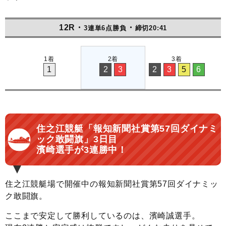
12R・
・
3連単6点勝負
締切20:41
1着
2着
3着
住之江競艇「報知新聞社賞第57回ダイナミ
ック敢闘旗」3日目
濱崎選手が3連勝中！
住之江競艇場で開催中の報知新聞社賞第57回ダイナミッ
ク敢闘旗。
ここまで安定して勝利しているのは、濱崎誠選手。