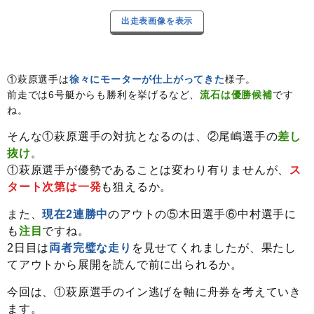
出走表画像を表示
①萩原選手は
徐々にモーターが仕上がってきた
様子。
前走では6号艇からも勝利を挙げるなど、
流石は優勝候補
です
ね。
そんな①萩原選手の対抗となるのは、②尾嶋選手の
差し
抜け
。
①萩原選手が優勢であることは変わり有りませんが、
ス
タート次第は一発
も狙えるか。
また、
現在2連勝中
のアウトの⑤木田選手⑥中村選手に
も
注目
ですね。
2日目は
両者完璧な走り
を見せてくれましたが、果たし
てアウトから展開を読んで前に出られるか。
今回は、①萩原選手のイン逃げを軸に舟券を考えていき
ます。