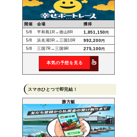
開催
会場
獲得
5
/8
平和島1R
→徳山8R
1,851,150
円
5
/8
浜名湖3R
→三国10R
992,200
円
5
/8
三国7R
→三国9R
275,100
円
本気の予想を見る
スマホひとつで即完結！
勝方艇