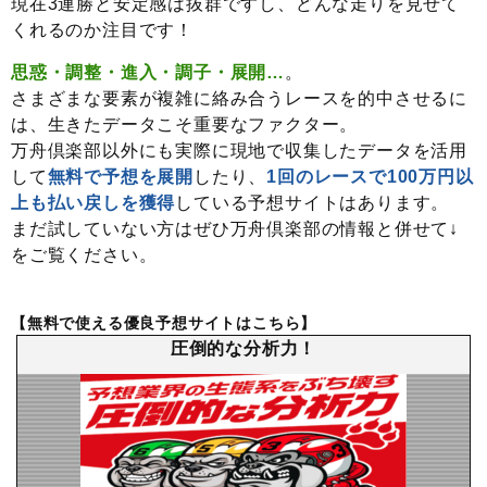
現在3連勝と安定感は抜群ですし、どんな走りを見せて
くれるのか注目です！
思惑・調整・進入・調子・展開…
。
さまざまな要素が複雑に絡み合うレースを的中させるに
は、生きたデータこそ重要なファクター。
万舟倶楽部以外にも実際に現地で収集したデータを活用
して
無料で予想を展開
したり、
1回のレースで100万円以
上も払い戻しを獲得
している予想サイトはあります。
まだ試していない方はぜひ万舟倶楽部の情報と併せて↓
をご覧ください。
【無料で使える優良予想サイトはこちら】
圧倒的な分析力！