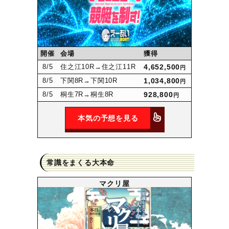
開催
会場
獲得
8
/5
住之江10R
→住之江11R
4,652,500
円
8
/5
下関8R
→下関10R
1,034,800
円
8
/5
桐生7R
→桐生8R
928,800
円
本気の予想を見る
常識をまくる大本命
マクリ屋