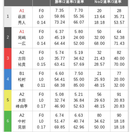
勝率/2連率/3連率
No/2連率/3連率
7.35
7.70
A1
F0
20
28
1
59.86
55.36
萩原
L0
13.64
35.71
73.24
66.07
秀人
0.14
18.18
53.57
A1
F0
6.37
5.80
50
64
2
尾嶋
L0
45.19
24.00
32.00
52.38
一広
0.14
64.44
52.00
68.00
71.43
A2
F0
5.74
5.19
32
82
3
古田
L0
35.77
34.62
21.43
40.00
祐貴
0.15
63.41
57.69
28.57
70.00
B1
F0
6.60
7.50
21
77
4
松村
L0
54.41
55.00
25.93
20.00
敏
0.11
68.38
85.00
48.15
32.00
A2
F0
5.08
5.21
56
91
5
木田
L0
32.74
36.84
29.63
20.83
峰由季
0.17
46.90
52.63
48.15
20.83
A2
F0
6.74
6.63
80
90
6
中村
L0
51.47
40.74
34.62
18.18
晃朋
0.17
69.85
62.96
50.00
18.18