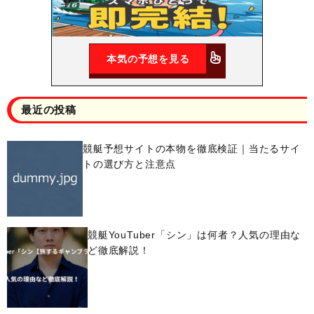
本気の予想を見る
最近の投稿
競艇予想サイトの本物を徹底検証｜当たるサイ
トの選び方と注意点
競艇YouTuber「シン」は何者？人気の理由な
ど徹底解説！