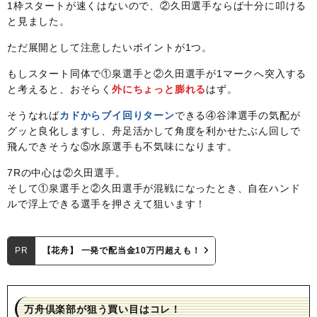
1枠スタートが速くはないので、②久田選手ならば十分に叩ける
と見ました。
ただ展開として注意したいポイントが1つ。
もしスタート同体で①泉選手と②久田選手が1マークへ突入する
と考えると、おそらく
外にちょっと膨れる
はず。
そうなれば
カドからブイ回りターン
できる④谷津選手の気配が
グッと良化しますし、舟足活かして角度を利かせたぶん回しで
飛んできそうな⑤水原選手も不気味になります。
7Rの中心は②久田選手。
そして①泉選手と②久田選手が混戦になったとき、自在ハンド
ルで浮上できる選手を押さえて狙います！
PR
【花舟】 一発で配当金10万円超えも！
万舟倶楽部が狙う買い目はコレ！