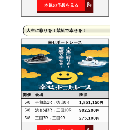
本気の予想を見る
人生に彩りを！競艇で幸せを！
幸せボートレース
開催
会場
獲得
5
/8
平和島1R
→徳山8R
1,851,150
円
5
/8
浜名湖3R
→三国10R
992,200
円
5
/8
三国7R
→三国9R
275,100
円