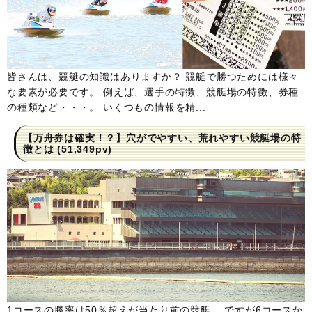
皆さんは、競艇の知識はありますか？ 競艇で勝つためには様々
な要素が必要です。 例えば、選手の特徴、競艇場の特徴、券種
の種類など・・・。 いくつもの情報を精...
【万舟券は確実！？】穴がでやすい、荒れやすい競艇場の特
徴とは
(51,349pv)
1コースの勝率は50％超えが当たり前の競艇。 ですが6コースか