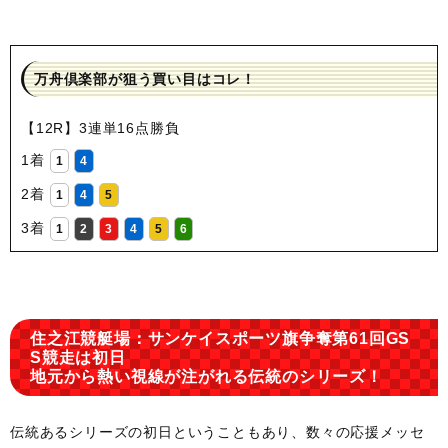
万舟倶楽部が狙う買い目はコレ！
【12R】3連単16点勝負
1着
1
4
2着
1
4
5
3着
1
2
3
4
5
6
住之江競艇場：サンケイスポーツ旗争奪第61回GS
S競走は初日
地元から熱い視線が注がれる伝統のシリーズ！
伝統あるシリーズの初日ということもあり、数々の応援メッセ