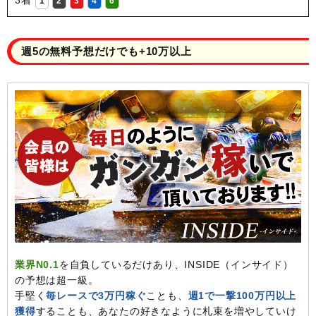
1
2
3
4
6
週5の無料予想だけでも+10万以上
業界N0.1
を自負しているだけあり、INSIDE（インサイド）
の予想は超一級。
手堅く
毎レースで3万円稼ぐ
ことも、
週1で一撃100万円以上
獲得
することも、あなたの好きなように札束を増やしていけ