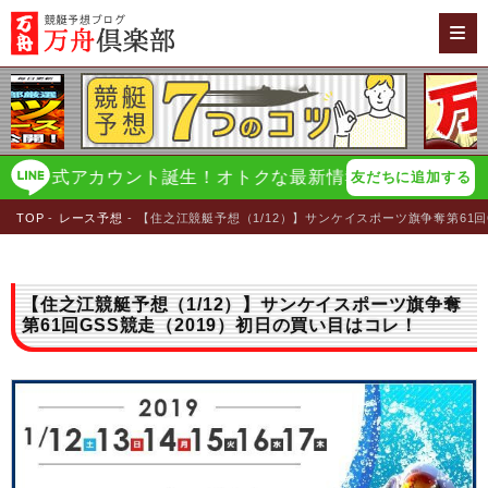
公式アカウント誕生！オトクな最新情報をイチ早く配信！
万
友だちに追加する
TOP
レース予想
【住之江競艇予想（1/12）】サンケイスポーツ旗争奪第61回
【住之江競艇予想（1/12）】サンケイスポーツ旗争奪
第61回GSS競走（2019）初日の買い目はコレ！