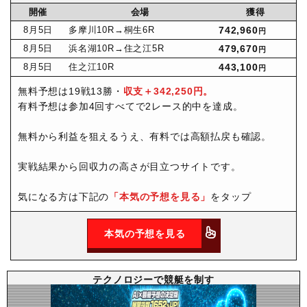
開催
会場
獲得
8月
5日
多摩川10R
→桐生6R
742,960
円
8月
5日
浜名湖10R
→住之江5R
479,670
円
8月
5日
住之江10R
443,100
円
無料予想は19戦13勝・
収支＋342,250円。
有料予想は参加4回すべてで2レース的中を達成。
無料から利益を狙えるうえ、有料では高額払戻も確認。
実戦結果から回収力の高さが目立つサイトです。
気になる方は下記の
「本気の予想を見る」
をタップ
本気の予想を見る
テクノロジーで競艇を制す