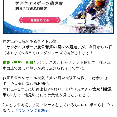
住之江の伝統的あるタイトル戦。
「サンケイスポーツ旗争奪第61回GSS競走」
が、今日から17日
（木）までの6日間ロングシリーズで開催されます！
古参・中堅・新鋭
とバランスのとれたタレント揃いで、住之江
水面上で激しい戦いが繰り広げられそうですね。
お正月恒例のオール大阪「第57回全大阪王将戦」には参加せ
ず、今大会に臨む
西村拓也
。
デビュー1年目に初優出初Vを飾り、期待されてきた
吉永則雄選
手
ら2人は、地元勢としての意地を見せたいところ。
2人とも平均点より高いレースをしているものの、求められてい
るのは
「ワンランク昇格」
。