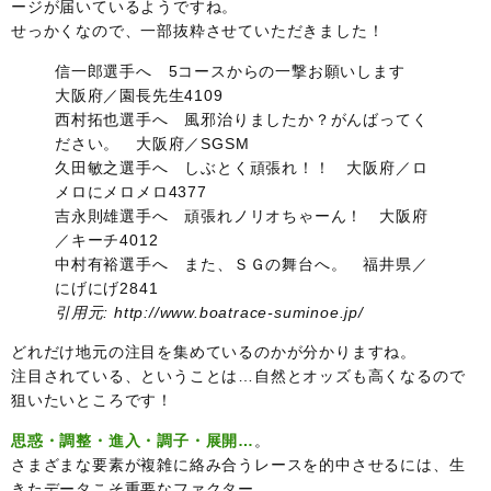
ージが届いているようですね。
せっかくなので、一部抜粋させていただきました！
信一郎選手へ 5コースからの一撃お願いします
大阪府／園長先生4109
西村拓也選手へ 風邪治りましたか？がんばってく
ださい。 大阪府／SGSM
久田敏之選手へ しぶとく頑張れ！！ 大阪府／ロ
メロにメロメロ4377
吉永則雄選手へ 頑張れノリオちゃーん！ 大阪府
／キーチ4012
中村有裕選手へ また、ＳＧの舞台へ。 福井県／
にげにげ2841
引用元: http://www.boatrace-suminoe.jp/
どれだけ地元の注目を集めているのかが分かりますね。
注目されている、ということは…自然とオッズも高くなるので
狙いたいところです！
思惑・調整・進入・調子・展開…
。
さまざまな要素が複雑に絡み合うレースを的中させるには、生
きたデータこそ重要なファクター。