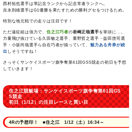
西村拓也選手は準記念ランクから記念常連ランクへ。
吉永則雄選手はG1優勝を果たすための勝利グセをつけるため。
特別な地元戦での走りは注目です！
ただ遠征組は強力で、
住之江巧者
の
岩崎正哉選手
を筆頭に…。
力量飛び抜けている久田敏之選手、重野哲之選手・益田啓司選
手・小坂尚哉選手ら自在巧者が揃っていて、
魅力ある舟券が続
出
しそうですね！
さっそくサンケイスポーツ旗争奪第61回GSS競走の初日を予想
していきます！
住之江競艇場：サンケイスポーツ旗争奪第61回GS
S競走
初日（1/12）の注目レースと買い目
4Rの予想印！ ■住之江 1/12（土）16:34～