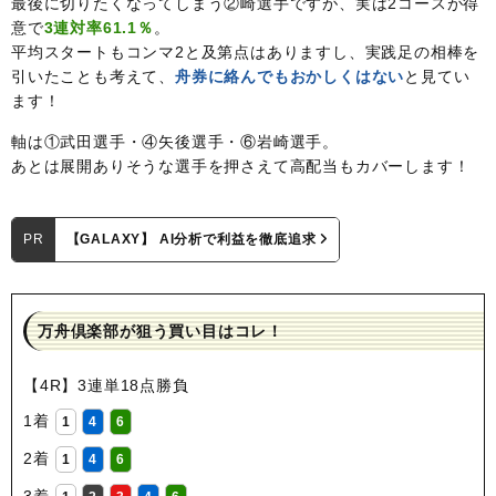
最後に切りたくなってしまう②崎選手ですが、実は2コースが得
意で
3連対率61.1％
。
平均スタートもコンマ2と及第点はありますし、実践足の相棒を
引いたことも考えて、
舟券に絡んでもおかしくはない
と見てい
ます！
軸は①武田選手・④矢後選手・⑥岩崎選手。
あとは展開ありそうな選手を押さえて高配当もカバーします！
PR
【GALAXY】 AI分析で利益を徹底追求
万舟倶楽部が狙う買い目はコレ！
【4R】3連単18点勝負
1着
1
4
6
2着
1
4
6
3着