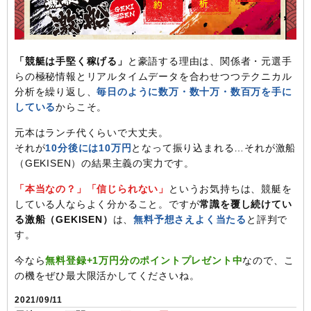
「競艇は手堅く稼げる」
と豪語する理由は、関係者・元選手
らの極秘情報とリアルタイムデータを合わせつつテクニカル
分析を繰り返し、
毎日のように数万・数十万・数百万を手に
している
からこそ。
元本はランチ代くらいで大丈夫。
それが
10分後には10万円
となって振り込まれる…それが激船
（GEKISEN）の結果主義の実力です。
「本当なの？」「信じられない」
というお気持ちは、競艇を
している人ならよく分かること。ですが
常識を覆し続けてい
る激船（GEKISEN）
は、
無料予想さえよく当たる
と評判で
す。
今なら
無料登録+1万円分のポイントプレゼント中
なので、こ
の機をぜひ最大限活かしてくださいね。
2021/09/11