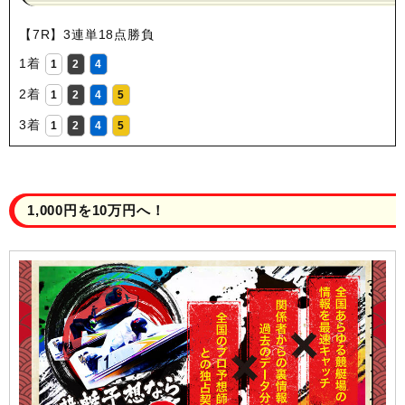
【7R】3連単18点勝負
1着
1
2
4
2着
1
2
4
5
3着
1
2
4
5
1,000円を10万円へ！