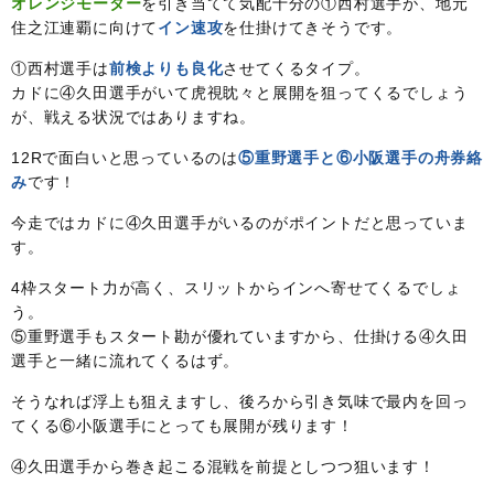
オレンジモーター
を引き当てて気配十分の①西村選手が、地元
住之江連覇に向けて
イン速攻
を仕掛けてきそうです。
①西村選手は
前検よりも良化
させてくるタイプ。
カドに④久田選手がいて虎視眈々と展開を狙ってくるでしょう
が、戦える状況ではありますね。
12Rで面白いと思っているのは
⑤重野選手と⑥小阪選手の舟券絡
み
です！
今走ではカドに④久田選手がいるのがポイントだと思っていま
す。
4枠スタート力が高く、スリットからインへ寄せてくるでしょ
う。
⑤重野選手もスタート勘が優れていますから、仕掛ける④久田
選手と一緒に流れてくるはず。
そうなれば浮上も狙えますし、後ろから引き気味で最内を回っ
てくる⑥小阪選手にとっても展開が残ります！
④久田選手から巻き起こる混戦を前提としつつ狙います！