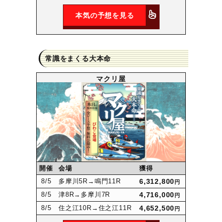
本気の予想を見る
常識をまくる大本命
マクリ屋
開催
会場
獲得
8
/5
多摩川5R
→鳴門11R
6,312,800
円
8
/5
津8R
→多摩川7R
4,716,000
円
8
/5
住之江10R
→住之江11R
4,652,500
円