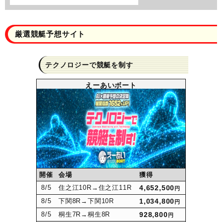
厳選競艇予想サイト
テクノロジーで競艇を制す
えーあいボート
開催
会場
獲得
8
/5
住之江10R
→住之江11R
4,652,500
円
8
/5
下関8R
→下関10R
1,034,800
円
8
/5
桐生7R
→桐生8R
928,800
円