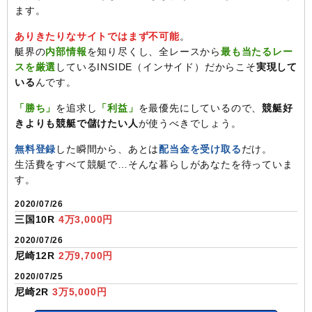
ます。
ありきたりなサイトではまず不可能
。
艇界の
内部情報
を知り尽くし、全レースから
最も当たるレー
スを厳選
しているINSIDE（インサイド）だからこそ
実現して
いる
んです。
「勝ち」
を追求し
「利益」
を最優先にしているので、
競艇好
きよりも競艇で儲けたい人
が使うべきでしょう。
無料登録
した瞬間から、あとは
配当金を受け取る
だけ。
生活費をすべて競艇で…そんな暮らしがあなたを待っていま
す。
2020/07/26
三国10R
4万3,000円
2020/07/26
尼崎12R
2万9,700円
2020/07/25
尼崎2R
3万5,000円