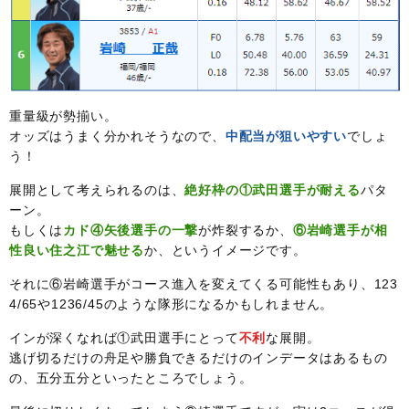
重量級が勢揃い。
オッズはうまく分かれそうなので、
中配当が狙いやすい
でしょ
う！
展開として考えられるのは、
絶好枠の①武田選手が耐える
パタ
ーン。
もしくは
カド④矢後選手の一撃
が炸裂するか、
⑥岩崎選手が相
性良い住之江で魅せる
か、というイメージです。
それに⑥岩崎選手がコース進入を変えてくる可能性もあり、123
4/65や1236/45のような隊形になるかもしれません。
インが深くなれば①武田選手にとって
不利
な展開。
逃げ切るだけの舟足や勝負できるだけのインデータはあるもの
の、五分五分といったところでしょう。