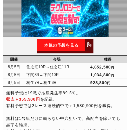
本気の予想を見る
開催
会場
獲得
8月
5日
住之江10R
→住之江11R
4,652,500
円
8月
5日
下関8R
→下関10R
1,034,800
円
8月
5日
桐生7R
→桐生8R
928,800
円
無料予想は19戦で払戻発生率89.5％。
収支＋355,900円
を記録。
有料予想では2レース連続的中で＋1,530,900円を獲得。
無料は1号艇だけに頼らない中穴狙いで、高配当を除いても
黒字を維持。