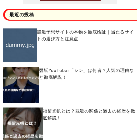
最近の投稿
競艇予想サイトの本物を徹底検証｜当たるサイ
トの選び方と注意点
競艇YouTuber「シン」は何者？人気の理由な
ど徹底解説！
福留光帆とは？競艇の関係と過去の経歴を徹
底解説！