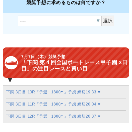
競艇予想に求めるものは何ですか？
選択
7月7日（木）競艇予想
「下関 第４回全国ボートレース甲子園 3日
目」の
注目レースと買い目
下関 3日目 10R「予選 1800m」予想 締切19:33
下関 3日目 11R「予選 1800m」予想 締切20:04
下関 3日目 12R「予選 1800m」予想 締切20:37