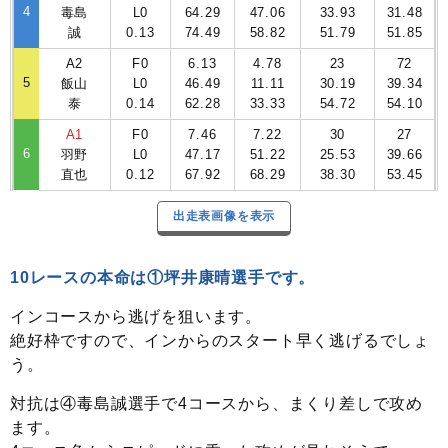
4
毒島
L0
64.29
47.06
33.93
31.48
誠
0.13
74.49
58.82
51.79
51.85
A2
F0
6.13
4.78
23
72
5
飯山
L0
46.49
11.11
30.19
39.34
泰
0.14
62.28
33.33
54.72
54.10
A1
F0
7.46
7.22
30
27
6
羽野
L0
47.17
51.22
25.53
39.66
直也
0.12
67.92
68.29
38.30
53.45
出走表画像を表示
10レースの本命は①坪井康晴選手です。
インコースから逃げを狙います。
絶好枠ですので、インからのスタート早く逃げるでしょ
う。
対抗は④毒島誠選手で4コースから、まくり差しで攻め
ます。