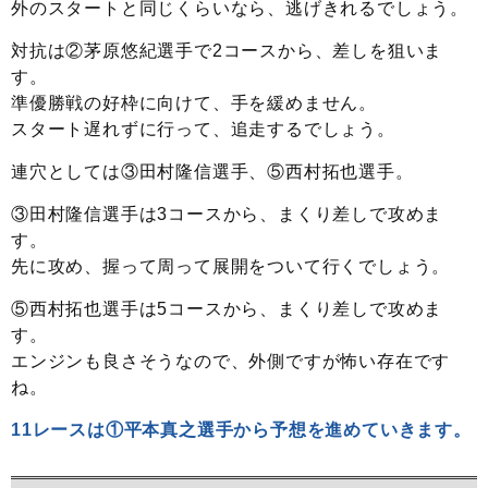
外のスタートと同じくらいなら、逃げきれるでしょう。
対抗は②茅原悠紀選手で2コースから、差しを狙いま
す。
準優勝戦の好枠に向けて、手を緩めません。
スタート遅れずに行って、追走するでしょう。
連穴としては③田村隆信選手、⑤西村拓也選手。
③田村隆信選手は3コースから、まくり差しで攻めま
す。
先に攻め、握って周って展開をついて行くでしょう。
⑤西村拓也選手は5コースから、まくり差しで攻めま
す。
エンジンも良さそうなので、外側ですが怖い存在です
ね。
11レースは①平本真之選手から予想を進めていきます。