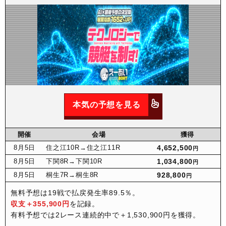
本気の予想を見る
開催
会場
獲得
8月
5日
住之江10R
→住之江11R
4,652,500
円
8月
5日
下関8R
→下関10R
1,034,800
円
8月
5日
桐生7R
→桐生8R
928,800
円
無料予想は19戦で払戻発生率89.5％。
収支＋355,900円
を記録。
有料予想では2レース連続的中で＋1,530,900円を獲得。