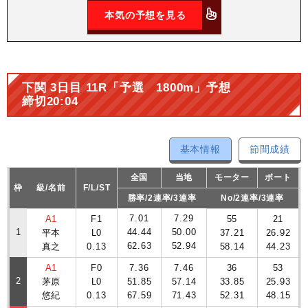
本気の予想を見る
下関 3日目
11R「予選 1800m」予想
締切20:04
基本情報
節間成績
全国
当地
モーター
ボート
枠
級/名前
F/L/ST
勝率/2連率/3連率
No/2連率/3連率
7.01
7.29
A1
F1
55
21
1
44.44
50.00
平本
L0
37.21
26.92
62.63
52.94
真之
0.13
58.14
44.23
A1
F0
7.36
7.46
36
53
2
茅原
L0
51.85
57.14
33.85
25.93
悠紀
0.13
67.59
71.43
52.31
48.15