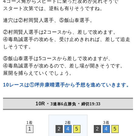
4コース角からスピードに乗った攻めが見れそうで
スタート次第では、逆転も有りそうですね。
連穴は②村岡賢人選手、⑤飯山泰選手。
②村岡賢人選手は2コースから、差しで攻めます。
④毒島誠選手の攻めを、受け止めきれれば、差して追走
しそうです。
⑤飯山泰選手は5コースから差しで攻めますが、
④毒島誠選手が攻めるので、差し場が開きそうです。
展開を捕らえていくでしょう。
10レースは①坪井康晴選手から予想を進めていきます。
10R・
・
3連単6点勝負
締切19:33
1着
2着
3着