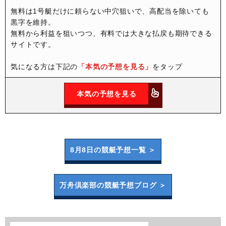
無料は1号艇だけに頼らない中穴狙いで、高配当を除いても
黒字を維持。
無料から利益を狙いつつ、有料では大きな払戻も期待できる
サイトです。
気になる方は下記の
「本気の予想を見る」
をタップ
本気の予想を見る
8月8日の
競艇予想一覧 ＞
万舟倶楽部の
競艇予想ブログ ＞