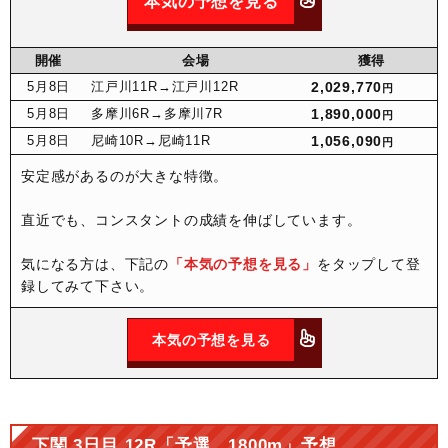
本気の予想を見る
開催
会場
獲得
5月
8日
江戸川11R
→江戸川12R
2,029,770
円
5月
8日
多摩川6R
→多摩川7R
1,890,000
円
5月
8日
尼崎10R
→尼崎11R
1,056,090
円
安定感があるのが大きな特徴。
直近でも、コンスタントの成績を伸ばしています。
気になる方は、下記の
「本気の予想を見る」
をタップして登
録してみて下さい。
本気の予想を見る
下関 3日目
12R「予選 1800m」予想