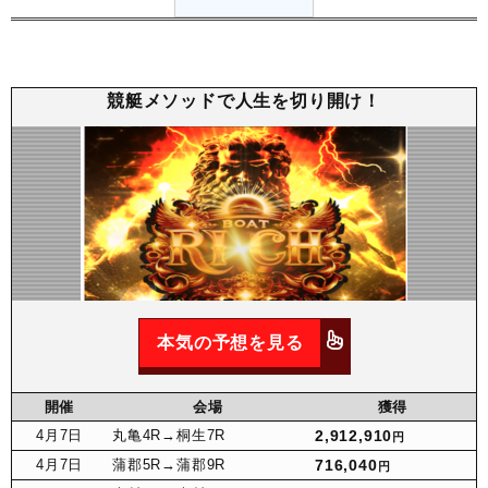
競艇メソッドで人生を切り開け！
本気の予想を見る
開催
会場
獲得
4月
7日
丸亀4R
→桐生7R
2,912,910
円
4月
7日
蒲郡5R
→蒲郡9R
716,040
円