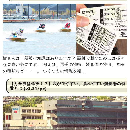
皆さんは、競艇の知識はありますか？ 競艇で勝つためには様々
な要素が必要です。 例えば、選手の特徴、競艇場の特徴、券種
の種類など・・・。 いくつもの情報を精...
【万舟券は確実！？】穴がでやすい、荒れやすい競艇場の特
徴とは
(51,347pv)