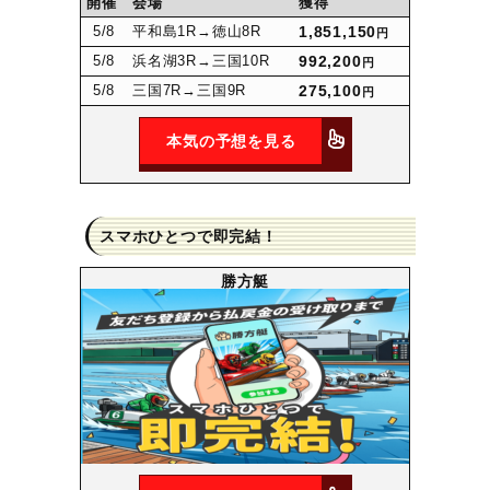
開催
会場
獲得
5
/8
平和島1R
→徳山8R
1,851,150
円
5
/8
浜名湖3R
→三国10R
992,200
円
5
/8
三国7R
→三国9R
275,100
円
本気の予想を見る
スマホひとつで即完結！
勝方艇