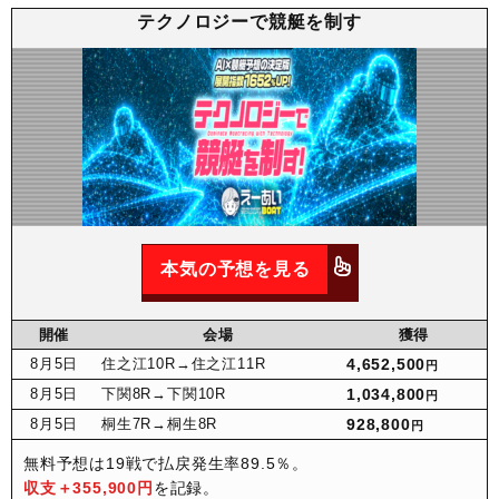
テクノロジーで競艇を制す
本気の予想を見る
開催
会場
獲得
8月
5日
住之江10R
→住之江11R
4,652,500
円
8月
5日
下関8R
→下関10R
1,034,800
円
8月
5日
桐生7R
→桐生8R
928,800
円
無料予想は19戦で払戻発生率89.5％。
収支＋355,900円
を記録。