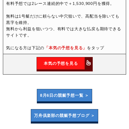
有料予想では2レース連続的中で＋1,530,900円を獲得。
無料は1号艇だけに頼らない中穴狙いで、高配当を除いても
黒字を維持。
無料から利益を狙いつつ、有料では大きな払戻も期待できる
サイトです。
気になる方は下記の
「本気の予想を見る」
をタップ
本気の予想を見る
8月6日の
競艇予想一覧 ＞
万舟倶楽部の
競艇予想ブログ ＞