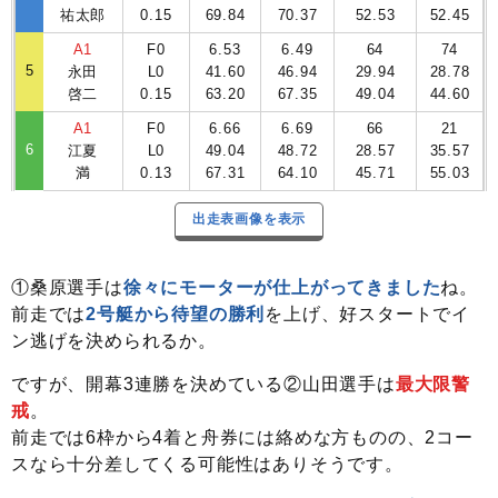
祐太郎
0.15
69.84
70.37
52.53
52.45
A1
F0
6.53
6.49
64
74
5
永田
L0
41.60
46.94
29.94
28.78
啓二
0.15
63.20
67.35
49.04
44.60
A1
F0
6.66
6.69
66
21
6
江夏
L0
49.04
48.72
28.57
35.57
満
0.13
67.31
64.10
45.71
55.03
出走表画像を表示
①桑原選手は
徐々にモーターが仕上がってきました
ね。
前走では
2号艇から待望の勝利
を上げ、好スタートでイ
ン逃げを決められるか。
ですが、開幕3連勝を決めている②山田選手は
最大限警
戒
。
前走では6枠から4着と舟券には絡めな方ものの、2コー
スなら十分差してくる可能性はありそうです。