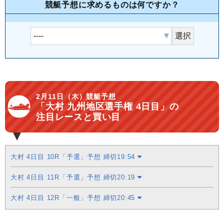
競艇予想に求めるものは何ですか？
選択
2月11日（木）競艇予想
「大村 九州地区選手権 4日目」の
注目レースと買い目
大村 4日目 10R「予選」予想 締切19:54
大村 4日目 11R「予選」予想 締切20:19
大村 4日目 12R「一般」予想 締切20:45