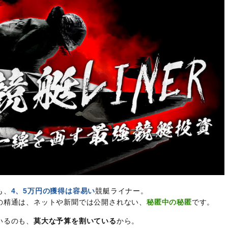
も、
4、5万円の獲得は容易い
競艇ライナー。
の精通は、ネットや新聞では公開されない、
秘匿中の秘匿
です。
いるのも、
莫大な予算を割いている
から。