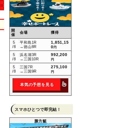
開
会場
獲得
催
1,851,15
5
平和島1R
/8
→徳山8R
0
円
992,200
5
浜名湖3R
/8
→三国10R
円
275,100
5
三国7R
/8
→三国9R
円
本気の予想を見る
スマホひとつで即完結！
勝方艇