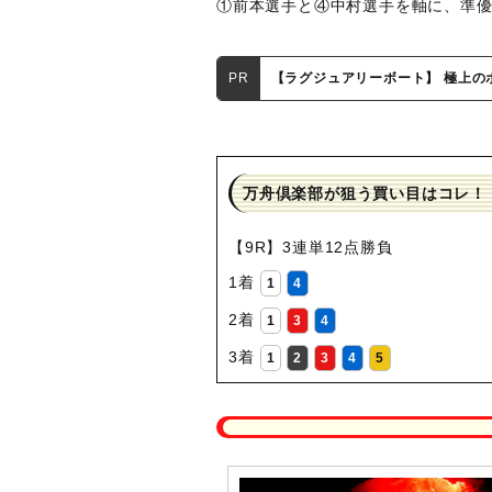
①前本選手と④中村選手を軸に、準優
PR
【ラグジュアリーボート】 極上
万舟倶楽部が狙う買い目はコレ！
【9R】3連単12点勝負
1着
1
4
2着
1
3
4
3着
1
2
3
4
5