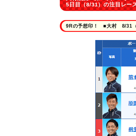
5日目（8/31）の注目レー
9Rの予想印！ ■大村 8/31（