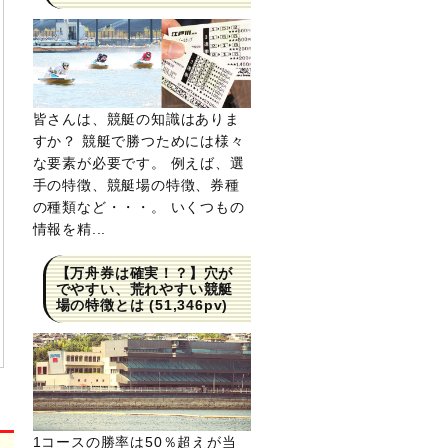
皆さんは、競艇の知識はありま
すか？ 競艇で勝つためには様々
な要素が必要です。 例えば、選
手の特徴、競艇場の特徴、券種
の種類など・・・。 いくつもの
情報を精...
【万舟券は確実！？】穴が
でやすい、荒れやすい競艇
場の特徴とは
(51,346pv)
1コースの勝率は50％超えが当