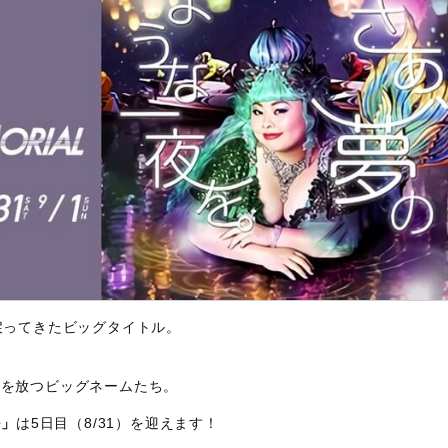
戻ってきたビッグタイトル。
をを放つビッグネームたち。
ル」
は5日目（8/31）を迎えます！