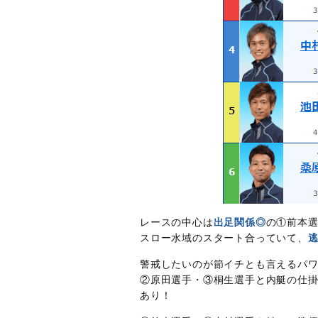
レースの中心は
出足関係◎
の①前本
スロー水域のスタート合っていて、
警戒したいのが節イチとも言えるパ
②原田選手・③桐生選手と内艇の仕
あり！