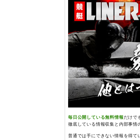
毎日公開している無料情報
だけで
徹底している情報収集と内部事情
普通では手にできない情報を得て