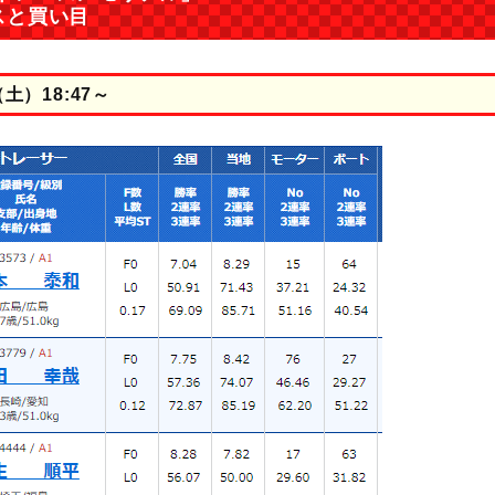
スと買い目
土）18:47～