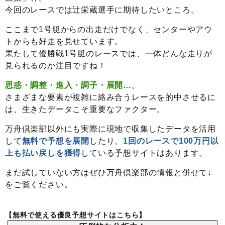
今回のレースでは辻栄蔵選手に期待したいところ。
ここまで1号艇からの出走だけでなく、センターやアウ
トからも好走を見せています。
果たして優勝戦1号艇のレースでは、一体どんな走りが
見られるのか注目ですね！
思惑・調整・進入・調子・展開…
。
さまざまな要素が複雑に絡み合うレースを的中させるに
は、生きたデータこそ重要なファクター。
万舟倶楽部以外にも実際に現地で収集したデータを活用
して
無料で予想を展開
したり、
1回のレースで100万円以
上も払い戻しを獲得
している予想サイトはあります。
まだ試していない方はぜひ万舟倶楽部の情報と併せて↓
をご覧ください。
【無料で使える優良予想サイトはこちら】