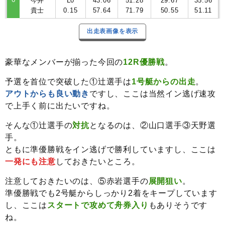
今井
L0
43.06
51.28
29.67
35.56
貴士
0.15
57.64
71.79
50.55
51.11
出走表画像を表示
豪華なメンバーが揃った今回の
12R優勝戦
。
予選を首位で突破した①辻選手は
1号艇からの出走
。
アウトからも良い動き
ですし、ここは当然イン逃げ速攻
で上手く前に出たいですね。
そんな①辻選手の
対抗
となるのは、②山口選手③天野選
手。
ともに準優勝戦をイン逃げで勝利していますし、ここは
一発にも注意
しておきたいところ。
注意しておきたいのは、⑤赤岩選手の
展開狙い
。
準優勝戦でも2号艇からしっかり2着をキープしています
し、ここは
スタートで攻めて舟券入り
もありそうです
ね。