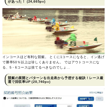
があった！
(24,665pv)
インコースほど有利な競艇。 とくに1コースになると、イン逃げ
で勝率50％以上は珍しくありません。 ではアウトコースにな
る、5・6コースは捨てるべきなのでしょ...
競艇の展開とパターンを出走表から予想する秘訣！レース厳
選で回収率UP
(20,740pv)