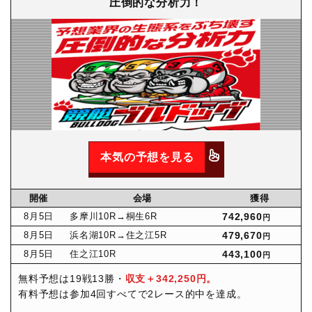
圧倒的な分析力！
本気の予想を見る
開催
会場
獲得
8月
5日
多摩川10R
→桐生6R
742,960
円
8月
5日
浜名湖10R
→住之江5R
479,670
円
8月
5日
住之江10R
443,100
円
無料予想は19戦13勝・
収支＋342,250円。
有料予想は参加4回すべてで2レース的中を達成。