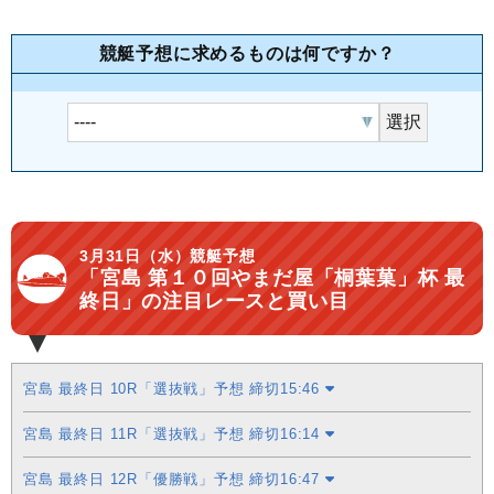
競艇予想に求めるものは何ですか？
選択
3月31日（水）競艇予想
「宮島 第１０回やまだ屋「桐葉菓」杯 最
終日」の
注目レースと買い目
宮島 最終日 10R「選抜戦」予想 締切15:46
宮島 最終日 11R「選抜戦」予想 締切16:14
宮島 最終日 12R「優勝戦」予想 締切16:47