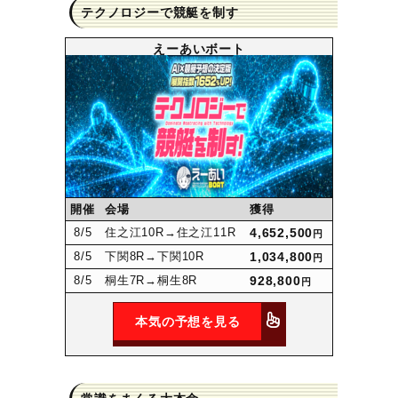
テクノロジーで競艇を制す
えーあいボート
開催
会場
獲得
8
/5
住之江10R
→住之江11R
4,652,500
円
8
/5
下関8R
→下関10R
1,034,800
円
8
/5
桐生7R
→桐生8R
928,800
円
本気の予想を見る