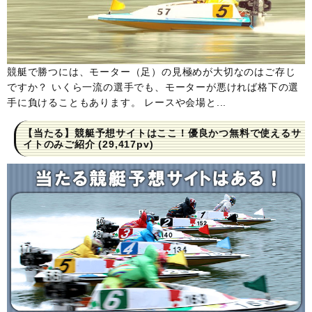
競艇で勝つには、モーター（足）の見極めが大切なのはご存じ
ですか？ いくら一流の選手でも、モーターが悪ければ格下の選
手に負けることもあります。 レースや会場と...
【当たる】競艇予想サイトはここ！優良かつ無料で使えるサ
イトのみご紹介
(29,417pv)