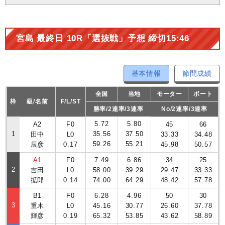
宮島 最終日
10R「選抜戦」予想
締切15:46
基本情報
節間成績
全国
当地
モーター
ボート
枠
級/名前
F/L/ST
勝率/2連率/3連率
No/2連率/3連率
5.72
5.80
A2
F0
45
66
1
35.56
37.50
田中
L0
33.33
34.48
59.26
55.21
辰彦
0.17
45.98
50.57
A1
F0
7.49
6.86
34
25
2
吉田
L0
58.00
39.29
29.47
33.33
拡郎
0.14
74.00
64.29
48.42
57.78
B1
F0
6.28
4.96
50
30
3
重木
L0
45.16
30.77
26.60
37.78
輝彦
0.19
65.32
53.85
43.62
58.89