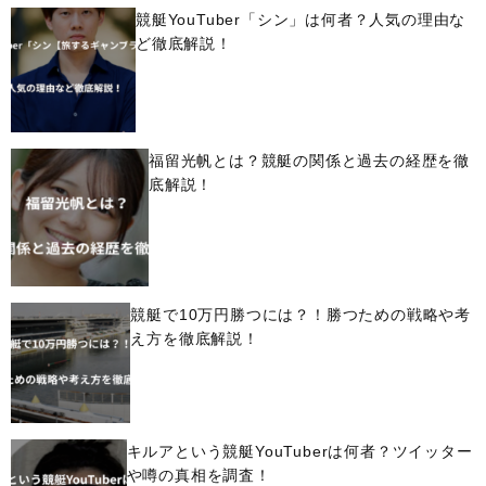
競艇YouTuber「シン」は何者？人気の理由な
ど徹底解説！
福留光帆とは？競艇の関係と過去の経歴を徹
底解説！
競艇で10万円勝つには？！勝つための戦略や考
え方を徹底解説！
キルアという競艇YouTuberは何者？ツイッター
や噂の真相を調査！