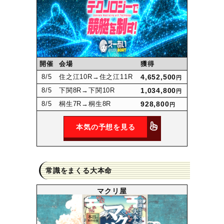
開催
会場
獲得
8
/5
住之江10R
→住之江11R
4,652,500
円
8
/5
下関8R
→下関10R
1,034,800
円
8
/5
桐生7R
→桐生8R
928,800
円
本気の予想を見る
常識をまくる大本命
マクリ屋