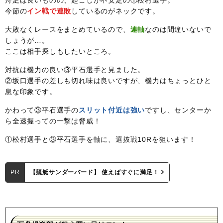
今節の
イン戦で連敗
しているのがネックです。
大敗なくレースをまとめているので、
連軸
なのは間違いないで
しょうが…。
ここは相手探しもしたいところ。
対抗は機力の良い③平石選手と見ました。
②坂口選手の差しも切れ味は良いですが、機力はちょっとひと
息な印象です。
かわって③平石選手の
スリット付近は強い
ですし、センターか
ら全速握っての一撃は脅威！
①松村選手と③平石選手を軸に、選抜戦10Rを狙います！
PR
【競艇サンダーバード】 使えばすぐに満足！