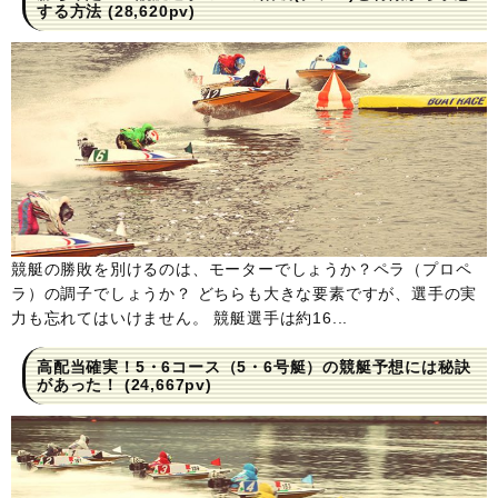
する方法
(28,620pv)
競艇の勝敗を別けるのは、モーターでしょうか？ペラ（プロペ
ラ）の調子でしょうか？ どちらも大きな要素ですが、選手の実
力も忘れてはいけません。 競艇選手は約16...
高配当確実！5・6コース（5・6号艇）の競艇予想には秘訣
があった！
(24,667pv)