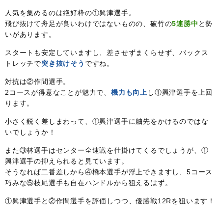
人気を集めるのは絶好枠の①興津選手。
飛び抜けて舟足が良いわけではないものの、破竹の
5連勝中
と勢
いがあります。
スタートも安定していますし、差させずまくらせず、バックス
トレッチで
突き抜けそう
ですね。
対抗は②作間選手。
2コースが得意なことが魅力で、
機力も向上
し①興津選手を上回
ります。
小さく鋭く差しまわって、①興津選手に舳先をかけるのではな
いでしょうか！
また③林選手はセンター全速戦を仕掛けてくるでしょうが、①
興津選手の抑えられると見ています。
そうなれば二番差しから④橋本選手が浮上できますし、5コース
巧みな⑤枝尾選手も自在ハンドルから狙えるはず。
①興津選手と②作間選手を評価しつつ、優勝戦12Rを狙います！