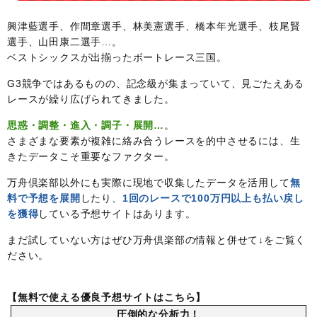
興津藍選手、作間章選手、林美憲選手、橋本年光選手、枝尾賢
選手、山田康二選手…。
ベストシックスが出揃ったボートレース三国。
G3競争ではあるものの、記念級が集まっていて、見ごたえある
レースが繰り広げられてきました。
思惑・調整・進入・調子・展開…
。
さまざまな要素が複雑に絡み合うレースを的中させるには、生
きたデータこそ重要なファクター。
万舟倶楽部以外にも実際に現地で収集したデータを活用して
無
料で予想を展開
したり、
1回のレースで100万円以上も払い戻し
を獲得
している予想サイトはあります。
まだ試していない方はぜひ万舟倶楽部の情報と併せて↓をご覧く
ださい。
【無料で使える優良予想サイトはこちら】
圧倒的な分析力！