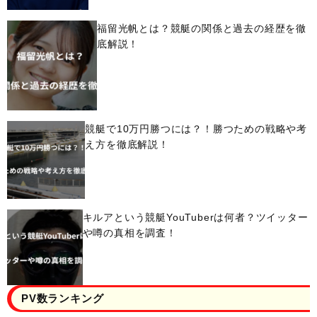
福留光帆とは？競艇の関係と過去の経歴を徹
底解説！
競艇で10万円勝つには？！勝つための戦略や考
え方を徹底解説！
キルアという競艇YouTuberは何者？ツイッター
や噂の真相を調査！
PV数ランキング