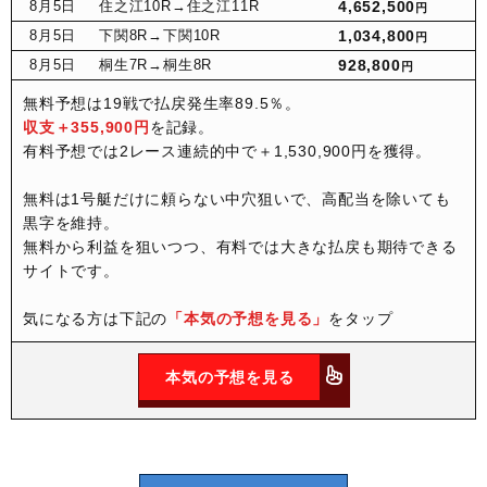
8月
5日
住之江10R
→住之江11R
4,652,500
円
8月
5日
下関8R
→下関10R
1,034,800
円
8月
5日
桐生7R
→桐生8R
928,800
円
無料予想は19戦で払戻発生率89.5％。
収支＋355,900円
を記録。
有料予想では2レース連続的中で＋1,530,900円を獲得。
無料は1号艇だけに頼らない中穴狙いで、高配当を除いても
黒字を維持。
無料から利益を狙いつつ、有料では大きな払戻も期待できる
サイトです。
気になる方は下記の
「本気の予想を見る」
をタップ
本気の予想を見る