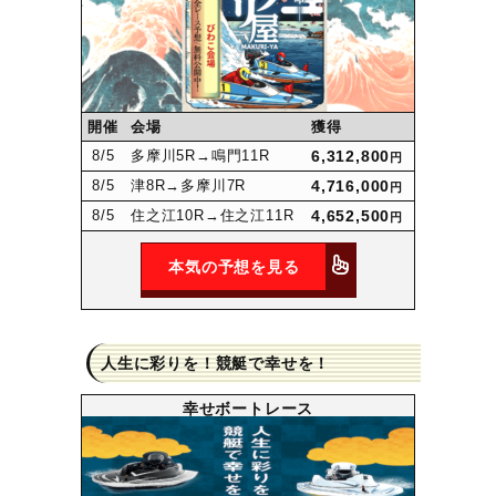
開催
会場
獲得
8
/5
多摩川5R
→鳴門11R
6,312,800
円
8
/5
津8R
→多摩川7R
4,716,000
円
8
/5
住之江10R
→住之江11R
4,652,500
円
本気の予想を見る
人生に彩りを！競艇で幸せを！
幸せボートレース