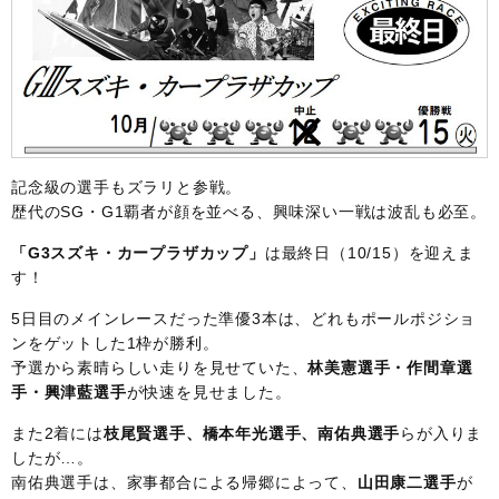
記念級の選手もズラリと参戦。
歴代のSG・G1覇者が顔を並べる、興味深い一戦は波乱も必至。
「G3スズキ・カープラザカップ」
は最終日（10/15）を迎えま
す！
5日目のメインレースだった準優3本は、どれもポールポジショ
ンをゲットした1枠が勝利。
予選から素晴らしい走りを見せていた、
林美憲選手・作間章選
手・興津藍選手
が快速を見せました。
また2着には
枝尾賢選手、橋本年光選手、南佑典選手
らが入りま
したが…。
南佑典選手は、家事都合による帰郷によって、
山田康二選手
が