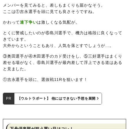
メンバーを見てみると、差しもまくりも届かなそう。
ここは①吉永選手を頭に見ても良さそうですね。
かわって
連下争い
は激しくなる気配が。
とくに警戒したいのが⑥島川選手で、機力は格段に良くなって
きています。
大外からということもあり、人気を落とすでしょうが…。
③奥田選手が④木田選手のカド受けをし、⑤三好選手はまくり
差せる場がなく、⑥島川選手が最内差して浮上できる道はある
と見ました。
①吉永選手を頭に、選抜戦11Rを狙います！
PR
【ウルトラボート】 他にはできない予想を展開
万舟倶楽部が狙う買い目はコレ！