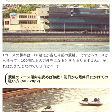
1コースの勝率は50％超えが当たり前の競艇。 ですが6コースか
ら捲って、100倍以上の万舟券になるときもありますよね。 そ
れはたまたまなのでしょうか？ そ...
競艇のレース傾向を読めば無敵！初日から最終日にかけての
狙い方
(50,828pv)