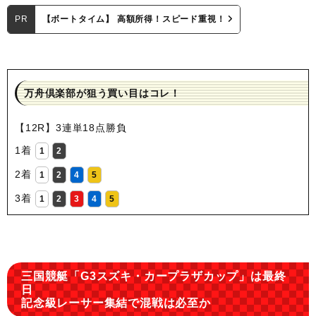
PR
【ボートタイム】 高額所得！スピード重視！
万舟倶楽部が狙う買い目はコレ！
【12R】3連単18点勝負
1着
1
2
2着
1
2
4
5
3着
1
2
3
4
5
三国競艇「G3スズキ・カープラザカップ」は最終
日
記念級レーサー集結で混戦は必至か