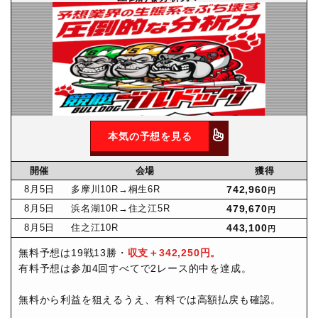
本気の予想を見る
開催
会場
獲得
8月
5日
多摩川10R
→桐生6R
742,960
円
8月
5日
浜名湖10R
→住之江5R
479,670
円
8月
5日
住之江10R
443,100
円
無料予想は19戦13勝・
収支＋342,250円。
有料予想は参加4回すべてで2レース的中を達成。
無料から利益を狙えるうえ、有料では高額払戻も確認。