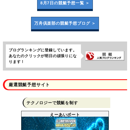
8月7日の
競艇予想一覧 ＞
万舟倶楽部の
競艇予想ブログ ＞
ブログランキングに登録しています。
あなたのクリックが明日の頑張りにな
ります！
厳選競艇予想サイト
テクノロジーで競艇を制す
えーあいボート