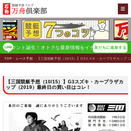
ウント誕生！オトクな最新情報をイチ早く配信！
万舟倶楽
友だちに追加する
TOP
レース予想
【三国競艇予想（10/15）】G3スズキ・カープラザカップ（
【三国競艇予想（10/15）】G3スズキ・カープラザカ
ップ（2019）最終日の買い目はコレ！