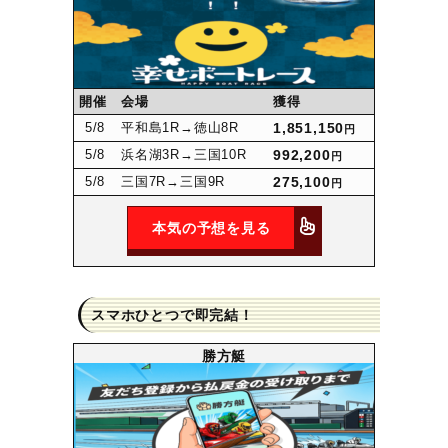
開催
会場
獲得
5
/8
平和島1R
→徳山8R
1,851,150
円
5
/8
浜名湖3R
→三国10R
992,200
円
5
/8
三国7R
→三国9R
275,100
円
本気の予想を見る
スマホひとつで即完結！
勝方艇