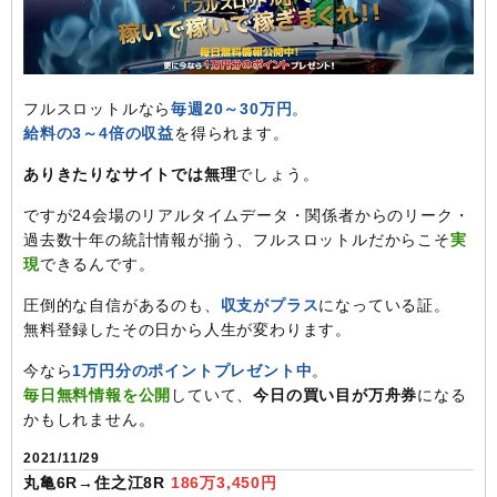
フルスロットルなら
毎週20～30万円
。
給料の3～4倍の収益
を得られます。
ありきたりなサイトでは無理
でしょう。
ですが24会場のリアルタイムデータ・関係者からのリーク・
過去数十年の統計情報が揃う、フルスロットルだからこそ
実
現
できるんです。
圧倒的な自信があるのも、
収支がプラス
になっている証。
無料登録したその日から人生が変わります。
今なら
1万円分のポイントプレゼント中
。
毎日無料情報を公開
していて、
今日の買い目が万舟券
になる
かもしれません。
2021/11/29
丸亀6R→住之江8R
186万3,450円