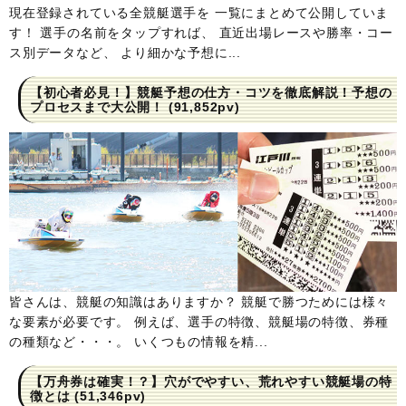
現在登録されている全競艇選手を 一覧にまとめて公開していま
す！ 選手の名前をタップすれば、 直近出場レースや勝率・コー
ス別データなど、 より細かな予想に...
【初心者必見！】競艇予想の仕方・コツを徹底解説！予想の
プロセスまで大公開！
(91,852pv)
皆さんは、競艇の知識はありますか？ 競艇で勝つためには様々
な要素が必要です。 例えば、選手の特徴、競艇場の特徴、券種
の種類など・・・。 いくつもの情報を精...
【万舟券は確実！？】穴がでやすい、荒れやすい競艇場の特
徴とは
(51,346pv)