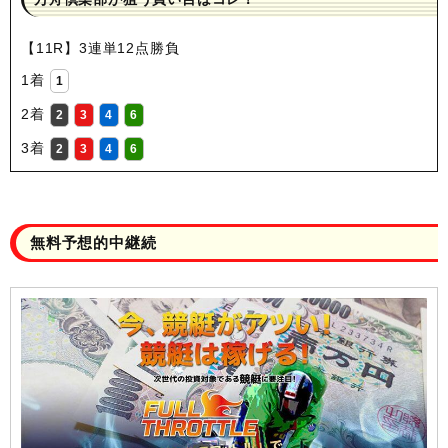
【11R】3連単12点勝負
1着
1
2着
2
3
4
6
3着
2
3
4
6
無料予想的中継続