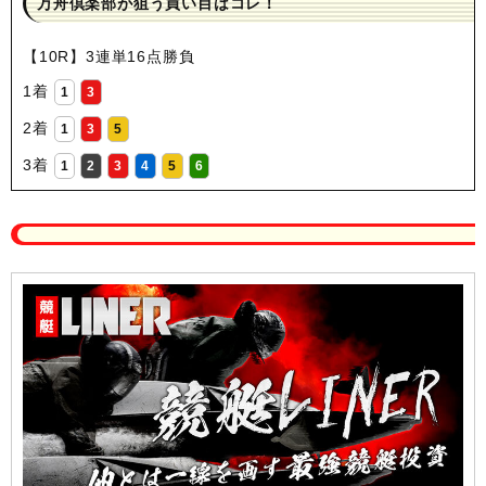
万舟倶楽部が狙う買い目はコレ！
【10R】3連単16点勝負
1着
1
3
2着
1
3
5
3着
1
2
3
4
5
6