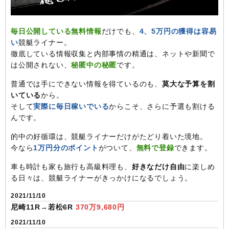
毎日公開している無料情報
だけでも、
4、5万円の獲得は容易
い
競艇ライナー。
徹底している情報収集と内部事情の精通は、ネットや新聞で
は公開されない、
秘匿中の秘匿
です。
普通では手にできない情報を得ているのも、
莫大な予算を割
いている
から。
そして
実際に毎日稼いでいる
からこそ、さらに予選も割ける
んです。
的中の好循環は、競艇ライナーだけがたどり着いた境地。
今なら
1万円分のポイント
がついて、
無料で登録
できます。
車も時計も家も旅行も高級料理も、
好きなだけ自由
に楽しめ
る日々は、競艇ライナーがきっかけになるでしょう。
2021/11/10
尼崎11R→若松6R
370万9,680円
2021/11/10