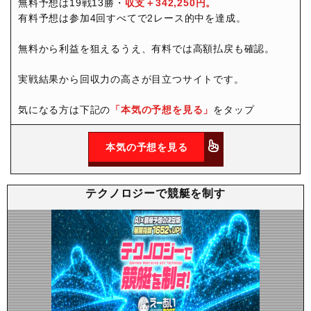
無料予想は19戦13勝・
収支＋342,250円。
有料予想は参加4回すべてで2レース的中を達成。
無料から利益を狙えるうえ、有料では高額払戻も確認。
実戦結果から回収力の高さが目立つサイトです。
気になる方は下記の
「本気の予想を見る」
をタップ
本気の予想を見る
テクノロジーで競艇を制す