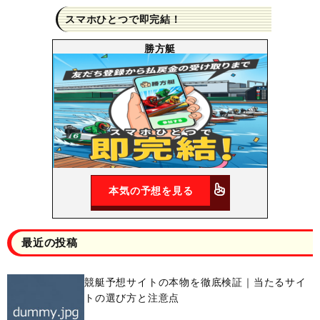
スマホひとつで即完結！
勝方艇
本気の予想を見る
最近の投稿
競艇予想サイトの本物を徹底検証｜当たるサイ
トの選び方と注意点