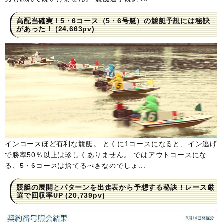
高配当確実！5・6コース（5・6号艇）の競艇予想には秘訣
があった！
(24,663pv)
インコースほど有利な競艇。 とくに1コースになると、イン逃げ
で勝率50％以上は珍しくありません。 ではアウトコースにな
る、5・6コースは捨てるべきなのでしょ...
競艇の展開とパターンを出走表から予想する秘訣！レース厳
選で回収率UP
(20,739pv)