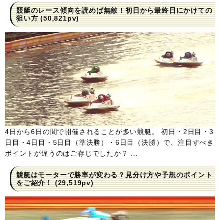
競艇のレース傾向を読めば無敵！初日から最終日にかけての
狙い方
(50,821pv)
4日から6日の間で開催されることが多い競艇。 初日・2日目・3
日目・4日目・5日目（準決勝）・6日目（決勝）で、注目すべき
ポイントが違うのはご存じでしたか？ ...
競艇はモーターで勝率が変わる？見分け方や予想のポイント
をご紹介！
(29,519pv)