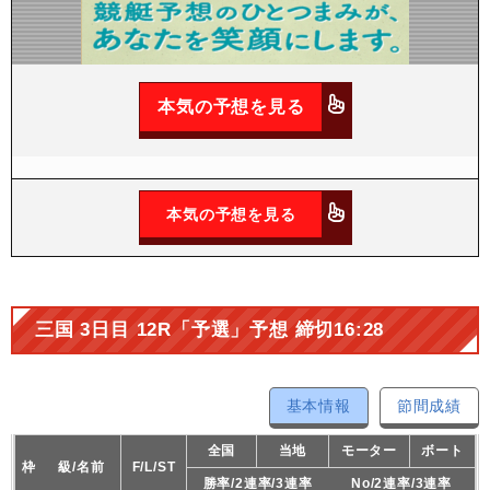
本気の予想を見る
本気の予想を見る
三国 3日目
12R「予選」予想
締切16:28
基本情報
節間成績
全国
当地
モーター
ボート
枠
級/名前
F/L/ST
勝率/2連率/3連率
No/2連率/3連率