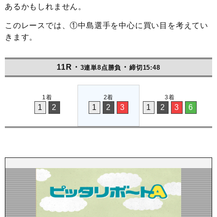
あるかもしれません。
このレースでは、①中島選手を中心に買い目を考えてい
きます。
11R・
・
3連単8点勝負
締切15:48
1着
2着
3着