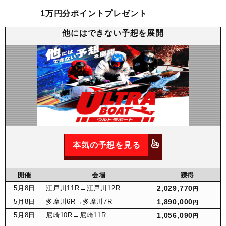
1万円分ポイントプレゼント
他にはできない予想を展開
本気の予想を見る
開催
会場
獲得
5月
8日
江戸川11R
→江戸川12R
2,029,770
円
5月
8日
多摩川6R
→多摩川7R
1,890,000
円
5月
8日
尼崎10R
→尼崎11R
1,056,090
円