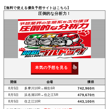
【無料で使える優良予想サイトはこちら】
圧倒的な分析力！
本気の予想を見る
開催
会場
獲得
8月
5日
多摩川10R
→桐生6R
742,960
円
8月
5日
浜名湖10R
→住之江5R
479,670
円
8月
5日
住之江10R
443,100
円