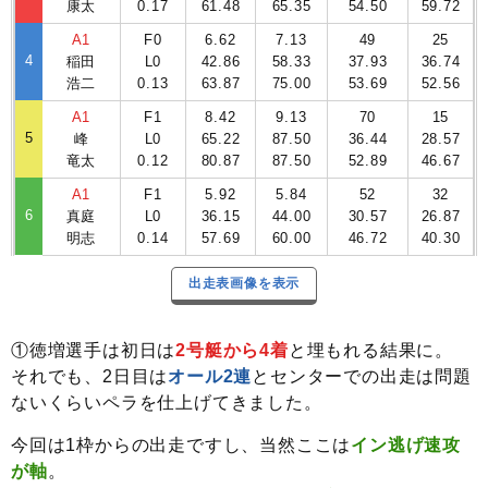
康太
0.17
61.48
65.35
54.50
59.72
A1
F0
6.62
7.13
49
25
4
稲田
L0
42.86
58.33
37.93
36.74
浩二
0.13
63.87
75.00
53.69
52.56
A1
F1
8.42
9.13
70
15
5
峰
L0
65.22
87.50
36.44
28.57
竜太
0.12
80.87
87.50
52.89
46.67
A1
F1
5.92
5.84
52
32
6
真庭
L0
36.15
44.00
30.57
26.87
明志
0.14
57.69
60.00
46.72
40.30
出走表画像を表示
①徳増選手は初日は
2号艇から4着
と埋もれる結果に。
それでも、2日目は
オール2連
とセンターでの出走は問題
ないくらいペラを仕上げてきました。
今回は1枠からの出走ですし、当然ここは
イン逃げ速攻
が軸
。