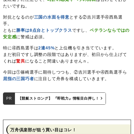
たいですね。
対抗となるのが
三国の水面を得意
とする②吉川選手④西島選
手。
ともに
勝率は8点台とトップクラス
ですし、
ベテランならではの
安定感
に警戒は必須。
特に④西島選手は
2連45%
と上位機を引き当てています。
まだ初日ですし調整の段階ではありますが、初日から仕上げて
くれば
驚異
になること間違いありませんｎ。
今回は①篠崎選手に期待しつつも、②吉川選手や④西島選手ら
屈指の三国巧者
に注目して舟券を構成していきます。
PR
【競艇ストロング】 『即戦力』情報目白押し！
万舟倶楽部が狙う買い目はコレ！