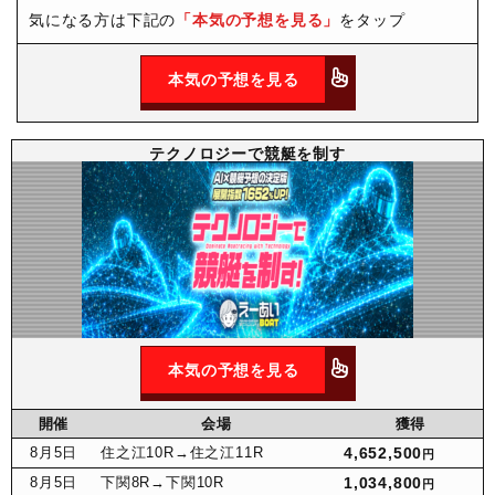
気になる方は下記の
「本気の予想を見る」
をタップ
本気の予想を見る
テクノロジーで競艇を制す
本気の予想を見る
開催
会場
獲得
8月
5日
住之江10R
→住之江11R
4,652,500
円
8月
5日
下関8R
→下関10R
1,034,800
円