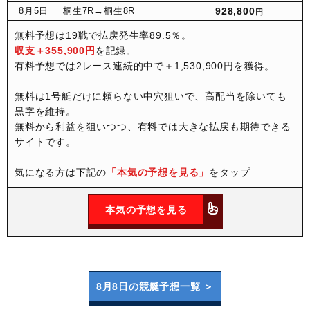
8月
5日
桐生7R
→桐生8R
928,800
円
無料予想は19戦で払戻発生率89.5％。
収支＋355,900円
を記録。
有料予想では2レース連続的中で＋1,530,900円を獲得。
無料は1号艇だけに頼らない中穴狙いで、高配当を除いても
黒字を維持。
無料から利益を狙いつつ、有料では大きな払戻も期待できる
サイトです。
気になる方は下記の
「本気の予想を見る」
をタップ
本気の予想を見る
8月8日の
競艇予想一覧 ＞