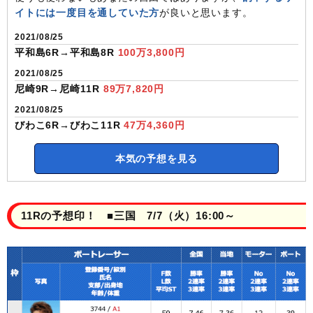
イトには一度目を通していた方
が良いと思います。
2021/08/25
平和島6R→平和島8R
100万3,800円
2021/08/25
尼崎9R→尼崎11R
89万7,820円
2021/08/25
びわこ6R→びわこ11R
47万4,360円
本気の予想を見る
11Rの予想印！ ■三国 7/7（火）16:00～