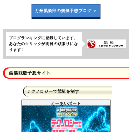
万舟倶楽部の
競艇予想ブログ ＞
ブログランキングに登録しています。
あなたのクリックが明日の頑張りにな
ります！
厳選競艇予想サイト
テクノロジーで競艇を制す
えーあいボート