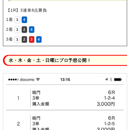
【1R】3連単8点勝負
1着
1
4
2着
1
2
4
3着
1
2
3
4
水・木・金・土・日曜にプロ予想公開！