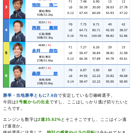
勝率・当地勝率ともに7.6台
で安定している①篠崎選手。
今回は
1号艇からの出走
ですし、ここはしっかり逃げ切りたいと
ころです。
エンジンも数字は
2連35.62%
とそこそこですし、ここはイン逃
げ速攻か。
後続選手に注意して、
時計の感覚やペラの回転
は合わせておき