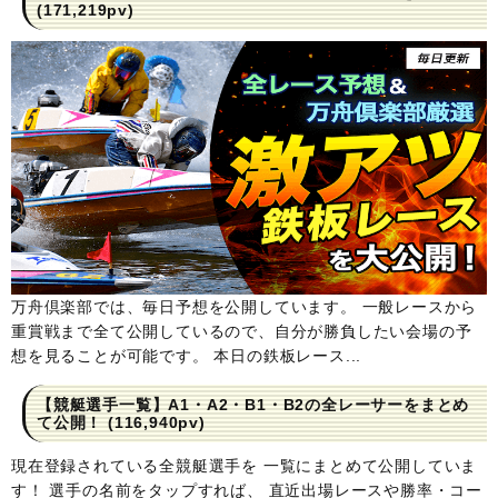
(171,219pv)
万舟倶楽部では、毎日予想を公開しています。 一般レースから
重賞戦まで全て公開しているので、自分が勝負したい会場の予
想を見ることが可能です。 本日の鉄板レース...
【競艇選手一覧】A1・A2・B1・B2の全レーサーをまとめ
て公開！
(116,940pv)
現在登録されている全競艇選手を 一覧にまとめて公開していま
す！ 選手の名前をタップすれば、 直近出場レースや勝率・コー