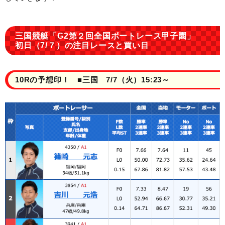
三国競艇「G2第２回全国ボートレース甲子園」
初日（7/７）の注目レースと買い目
10Rの予想印！ ■三国 7/7（火）15:23～