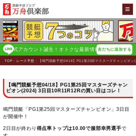
公式アカウント誕生！オトクな最新情報をイチ早く配信！
万
友だちに追加する
TOP
レース予想
【鳴門競艇予想04/18】PG1第25回マスターズチャンピオン(20
【鳴門競艇予想04/18】PG1第25回マスターズチャン
ピオン(2024) 3日目10R11R12Rの買い目はコレ！
鳴門競艇「PG1第25回マスターズチャンピオン」3日目
が開催中！
2日目が終わり
得点率トップは10.00で服部幸男選手
で
す。