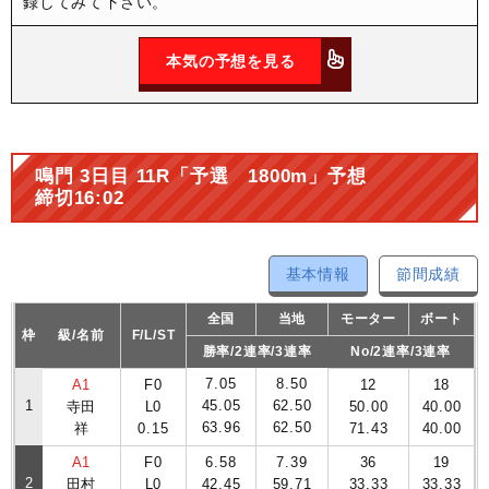
録してみて下さい。
本気の予想を見る
鳴門 3日目
11R「予選 1800m」予想
締切16:02
基本情報
節間成績
全国
当地
モーター
ボート
枠
級/名前
F/L/ST
勝率/2連率/3連率
No/2連率/3連率
7.05
8.50
A1
F0
12
18
1
45.05
62.50
寺田
L0
50.00
40.00
63.96
62.50
祥
0.15
71.43
40.00
A1
F0
6.58
7.39
36
19
2
田村
L0
42.45
59.71
33.33
33.33