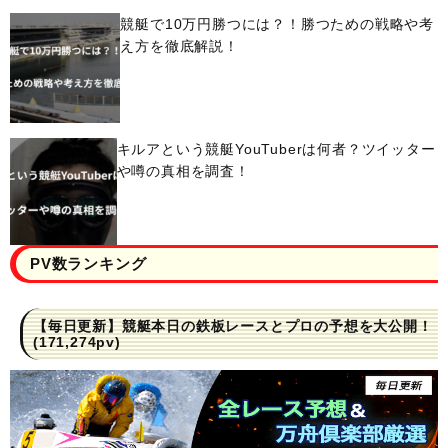
競艇で10万円勝つには？！勝つための戦略や考
え方を徹底解説！
キルアという競艇YouTuberは何者？ツイッター
や噂の真相を調査！
PV数ランキング
【毎日更新】競艇本日の鉄板レースとプロの予想を大公開！
(171,274pv)