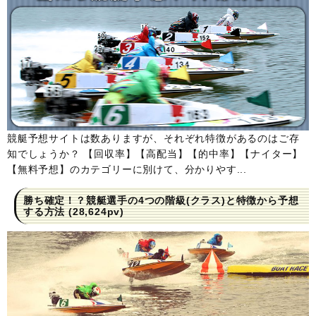
競艇予想サイトは数ありますが、それぞれ特徴があるのはご存
知でしょうか？ 【回収率】【高配当】【的中率】【ナイター】
【無料予想】のカテゴリーに別けて、分かりやす...
勝ち確定！？競艇選手の4つの階級(クラス)と特徴から予想
する方法
(28,624pv)