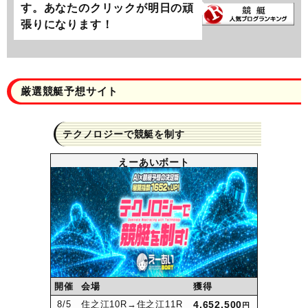
す。あなたのクリックが明日の頑
張りになります！
厳選競艇予想サイト
テクノロジーで競艇を制す
えーあいボート
開催
会場
獲得
8
/5
住之江10R
→住之江11R
4,652,500
円