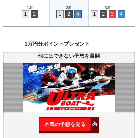
1着
2着
3着
1万円分ポイントプレゼント
他にはできない予想を展開
本気の予想を見る