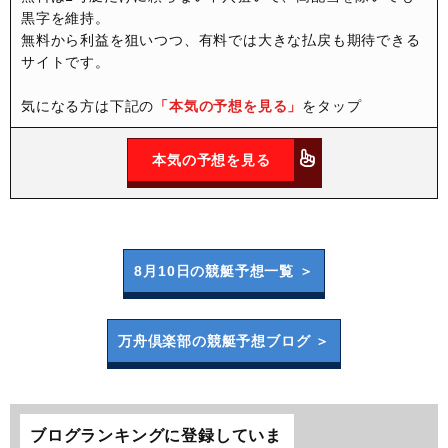
黒字を維持。
無料から利益を狙いつつ、有料では大きな払戻も期待できる
サイトです。
気になる方は下記の
「本気の予想を見る」
をタップ
本気の予想を見る
8月10日の
競艇予想一覧 ＞
万舟倶楽部の
競艇予想ブログ ＞
ブログランキングに登録していま