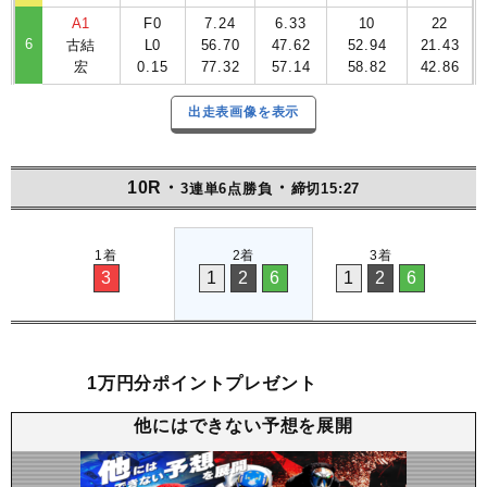
A1
F0
7.24
6.33
10
22
6
古結
L0
56.70
47.62
52.94
21.43
宏
0.15
77.32
57.14
58.82
42.86
出走表画像を表示
10R・
・
3連単6点勝負
締切15:27
1着
2着
3着
1万円分ポイントプレゼント
他にはできない予想を展開