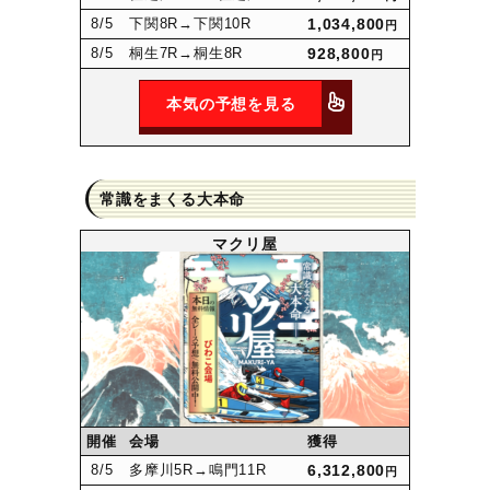
8
/5
下関8R
→下関10R
1,034,800
円
8
/5
桐生7R
→桐生8R
928,800
円
本気の予想を見る
常識をまくる大本命
マクリ屋
開催
会場
獲得
8
/5
多摩川5R
→鳴門11R
6,312,800
円