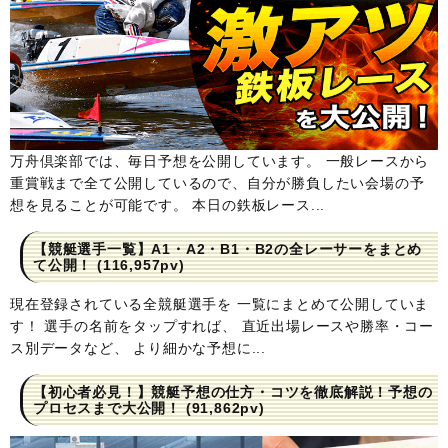
万舟倶楽部では、毎日予想を公開しています。 一般レースから
重賞戦まで全て公開しているので、自分が勝負したい会場の予
想を見ることが可能です。 本日の鉄板レース...
【競艇選手一覧】A1・A2・B1・B2の全レーサーをまとめ
て公開！
(116,957pv)
現在登録されている全競艇選手を 一覧にまとめて公開していま
す！ 選手の名前をタップすれば、 直近出場レースや勝率・コー
ス別データなど、 より細かな予想に...
【初心者必見！】競艇予想の仕方・コツを徹底解説！予想の
プロセスまで大公開！
(91,862pv)