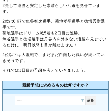
2走して連勝と安定した素晴らしい活躍を見せていま
す。
2位は8.67で魚谷智之選手、菊地孝平選手と徳増秀樹選
手です。
菊地選手はドリーム戦5着も2日目に連勝。
魚谷選手と徳増選手は舟券内を外さない活躍を見せてい
るだけに、明日以降も目が離せません！
4位以下は大混戦で、まだまだ白熱した戦いが続いてい
きそうです。
それでは3日目の予想を考えていきましょう。
競艇予想に求めるものは何ですか？
選択