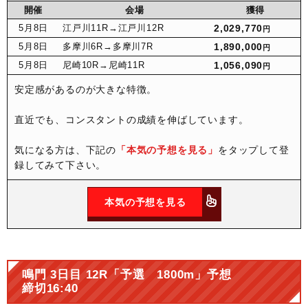
開催
会場
獲得
5月
8日
江戸川11R
→江戸川12R
2,029,770
円
5月
8日
多摩川6R
→多摩川7R
1,890,000
円
5月
8日
尼崎10R
→尼崎11R
1,056,090
円
安定感があるのが大きな特徴。
直近でも、コンスタントの成績を伸ばしています。
気になる方は、下記の
「本気の予想を見る」
をタップして登
録してみて下さい。
本気の予想を見る
鳴門 3日目
12R「予選 1800m」予想
締切16:40