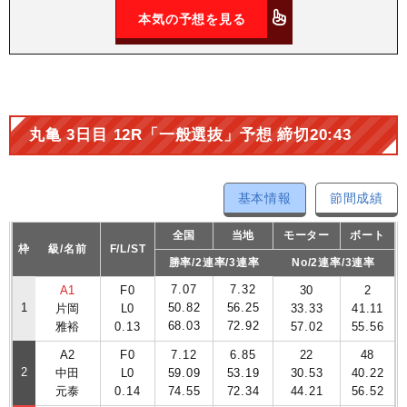
本気の予想を見る
丸亀 3日目
12R「一般選抜」予想
締切20:43
基本情報
節間成績
全国
当地
モーター
ボート
枠
級/名前
F/L/ST
勝率/2連率/3連率
No/2連率/3連率
7.07
7.32
A1
F0
30
2
1
50.82
56.25
片岡
L0
33.33
41.11
68.03
72.92
雅裕
0.13
57.02
55.56
A2
F0
7.12
6.85
22
48
2
中田
L0
59.09
53.19
30.53
40.22
元泰
0.14
74.55
72.34
44.21
56.52