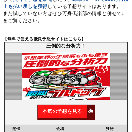
上も払い戻しを獲得
している予想サイトはあります。
まだ試していない方はぜひ万舟倶楽部の情報と併せて↓
をご覧ください。
【無料で使える優良予想サイトはこちら】
圧倒的な分析力！
本気の予想を見る
開催
会場
獲得