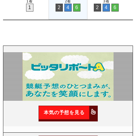
1着
2着
3着
本気の予想を見る