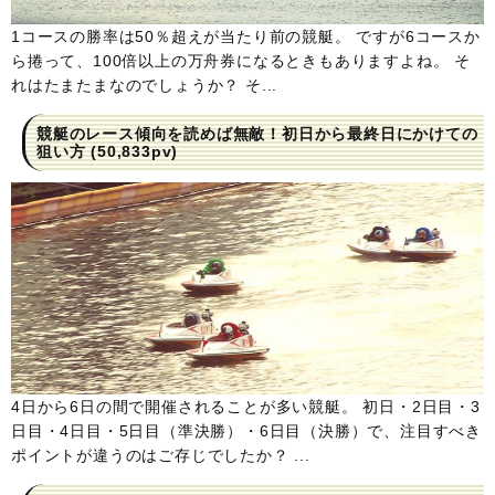
1コースの勝率は50％超えが当たり前の競艇。 ですが6コースか
ら捲って、100倍以上の万舟券になるときもありますよね。 そ
れはたまたまなのでしょうか？ そ...
競艇のレース傾向を読めば無敵！初日から最終日にかけての
狙い方
(50,833pv)
4日から6日の間で開催されることが多い競艇。 初日・2日目・3
日目・4日目・5日目（準決勝）・6日目（決勝）で、注目すべき
ポイントが違うのはご存じでしたか？ ...