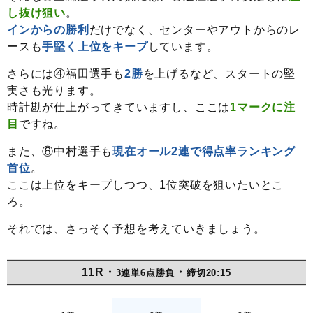
し抜け狙い
。
インからの勝利
だけでなく、センターやアウトからのレ
ースも
手堅く上位をキープ
しています。
さらには④福田選手も
2勝
を上げるなど、スタートの堅
実さも光ります。
時計勘が仕上がってきていますし、ここは
1マークに注
目
ですね。
また、⑥中村選手も
現在オール2連で得点率ランキング
首位
。
ここは上位をキープしつつ、1位突破を狙いたいとこ
ろ。
それでは、さっそく予想を考えていきましょう。
11R・
・
3連単6点勝負
締切20:15