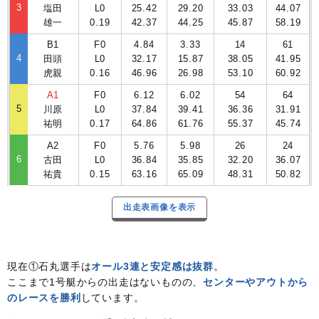
3
塩田
L0
25.42
29.20
33.03
44.07
雄一
0.19
42.37
44.25
45.87
58.19
B1
F0
4.84
3.33
14
61
4
田頭
L0
32.17
15.87
38.05
41.95
虎親
0.16
46.96
26.98
53.10
60.92
A1
F0
6.12
6.02
54
64
5
川原
L0
37.84
39.41
36.36
31.91
祐明
0.17
64.86
61.76
55.37
45.74
A2
F0
5.76
5.98
26
24
6
古田
L0
36.84
35.85
32.20
36.07
祐貴
0.15
63.16
65.09
48.31
50.82
出走表画像を表示
現在①石丸選手は
オール3連と安定感は抜群
。
ここまで1号艇からの出走はないものの、
センターやアウトから
のレースを勝利
しています。