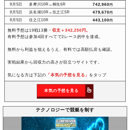
8月
5日
多摩川10R
→桐生6R
742,960
円
8月
5日
浜名湖10R
→住之江5R
479,670
円
8月
5日
住之江10R
443,100
円
無料予想は19戦13勝・
収支＋342,250円。
有料予想は参加4回すべてで2レース的中を達成。
無料から利益を狙えるうえ、有料では高額払戻も確認。
実戦結果から回収力の高さが目立つサイトです。
気になる方は下記の
「本気の予想を見る」
をタップ
本気の予想を見る
テクノロジーで競艇を制す