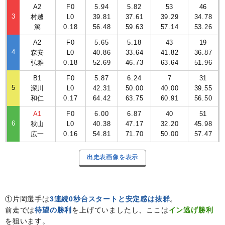
A2
F0
5.94
5.82
53
46
3
村越
L0
39.81
37.61
39.29
34.78
篤
0.18
56.48
59.63
57.14
53.26
A2
F0
5.65
5.18
43
19
4
森安
L0
40.86
33.64
41.82
36.87
弘雅
0.18
52.69
46.73
63.64
51.96
B1
F0
5.87
6.24
7
31
5
深川
L0
42.31
50.00
40.00
39.55
和仁
0.17
64.42
63.75
60.91
56.50
A1
F0
6.00
6.87
40
51
6
秋山
L0
40.38
47.17
32.20
45.98
広一
0.16
54.81
71.70
50.00
57.47
出走表画像を表示
①片岡選手は
3連続0秒台スタートと安定感は抜群
。
前走では
待望の勝利
を上げていましたし、ここは
イン逃げ勝利
を狙います。