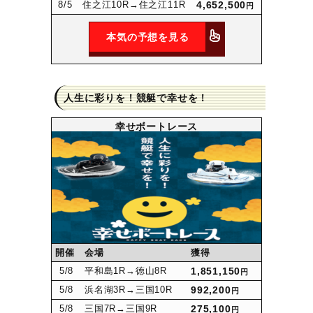
8
/5
住之江10R
→住之江11R
4,652,500
円
本気の予想を見る
人生に彩りを！競艇で幸せを！
幸せボートレース
開催
会場
獲得
5
/8
平和島1R
→徳山8R
1,851,150
円
5
/8
浜名湖3R
→三国10R
992,200
円
5
/8
三国7R
→三国9R
275,100
円