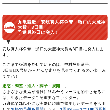
丸亀競艇「安岐真人杯争奪 瀬戸の大魔神
大賞」3日目
予選最終日に突入！
安岐真人杯争奪 瀬戸の大魔神大賞も3日目に突入しま
す。
ここまで好調を見せているのは、中村晃朋選手。
3日目は6号艇からどんな走りを見せてくれるのか楽しみ
ですね！
思惑・調整・進入・調子・展開…
。
さまざまな要素が複雑に絡み合うレースを的中させるに
は、生きたデータこそ重要なファクター。
万舟倶楽部以外にも実際に現地で収集したデータを活用
して
無料で予想を展開
したり、
1回のレースで100万円以