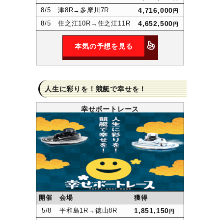
8
/5
津8R
→多摩川7R
4,716,000
円
8
/5
住之江10R
→住之江11R
4,652,500
円
本気の予想を見る
人生に彩りを！競艇で幸せを！
幸せボートレース
開催
会場
獲得
5
/8
平和島1R
→徳山8R
1,851,150
円