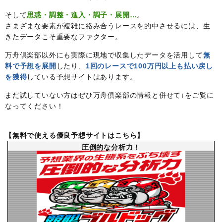
そして
思惑・調整・進入・調子・展開…
。
さまざまな要素が複雑に絡み合うレースを的中させるには、生
きたデータこそ重要なファクター。
万舟倶楽部以外にも実際に現地で収集したデータを活用して
無
料で予想を展開
したり、
1回のレースで100万円以上も払い戻し
を獲得
している予想サイトはあります。
まだ試していない方はぜひ万舟倶楽部の情報と併せて↓をご覧に
なってください！
【無料で使える優良予想サイトはこちら】
圧倒的な分析力！