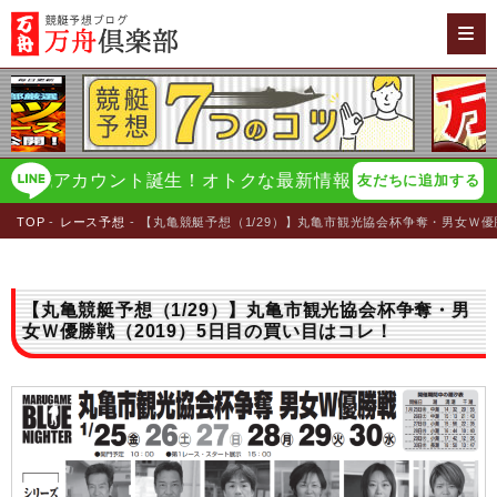
式アカウント誕生！オトクな最新情報をイチ早く配信！
万
友だちに追加する
TOP
レース予想
【丸亀競艇予想（1/29）】丸亀市観光協会杯争奪・男女Ｗ優
【丸亀競艇予想（1/29）】丸亀市観光協会杯争奪・男
女Ｗ優勝戦（2019）5日目の買い目はコレ！