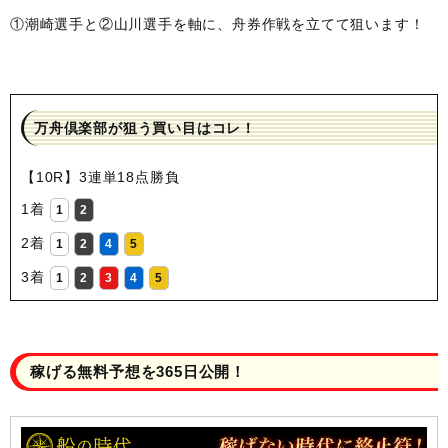
①潮崎選手と②山川選手を軸に、舟券作戦を立てて狙います！
万舟倶楽部が狙う買い目はコレ！
【10R】3連単18点勝負
1着
1
2
2着
1
2
4
5
3着
1
2
3
4
5
稼げる無料予想を365日公開！