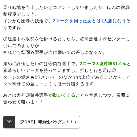
乗り心地を向上したいとコメントしていましたが、ほんの微調
整程度でしょう。
インから圧巻の快走で、
2マークを回ったあとは1人旅になりそ
う
ですね。
①辻選手へ攻勢を仕掛けるとしたら、②高倉選手がセンターに
引いてのまくりか…
それとも③岡谷選手が内に動いての差しになるか。
厚めに評価したいのは③岡谷選手で、
3コース3連対率81.0％
と
素晴らしいデータを持っていますし、押しと行き足は◎
ターンの鋭さも9Rメンバーのなかでは上位であることから、イ
ンへ寄せての差し・まくりは十分狙えるはず。
あとは大外⑥藤井選手が
動いてくる
ことを考慮しつつ、展開に
合わせて狙います！
PR
【ZONE】 即効性バツグン！！