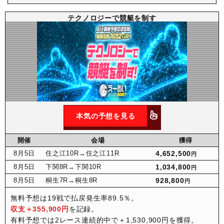
テクノロジーで競艇を制す
本気の予想を見る
開催
会場
獲得
8月
5日
住之江10R
→住之江11R
4,652,500
円
8月
5日
下関8R
→下関10R
1,034,800
円
8月
5日
桐生7R
→桐生8R
928,800
円
無料予想は19戦で払戻発生率89.5％。
収支＋355,900円
を記録。
有料予想では2レース連続的中で＋1,530,900円を獲得。