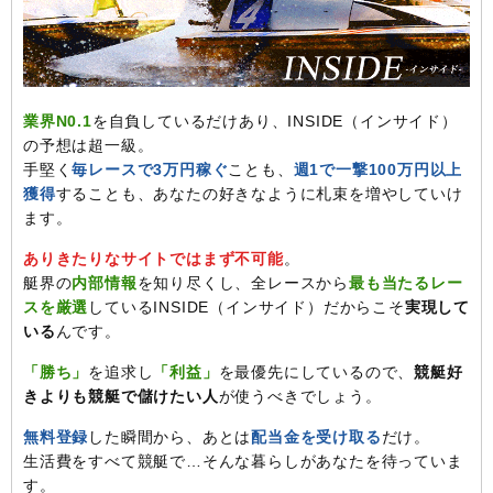
業界N0.1
を自負しているだけあり、INSIDE（インサイド）
の予想は超一級。
手堅く
毎レースで3万円稼ぐ
ことも、
週1で一撃100万円以上
獲得
することも、あなたの好きなように札束を増やしていけ
ます。
ありきたりなサイトではまず不可能
。
艇界の
内部情報
を知り尽くし、全レースから
最も当たるレー
スを厳選
しているINSIDE（インサイド）だからこそ
実現して
いる
んです。
「勝ち」
を追求し
「利益」
を最優先にしているので、
競艇好
きよりも競艇で儲けたい人
が使うべきでしょう。
無料登録
した瞬間から、あとは
配当金を受け取る
だけ。
生活費をすべて競艇で…そんな暮らしがあなたを待っていま
す。