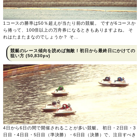
1コースの勝率は50％超えが当たり前の競艇。 ですが6コースか
ら捲って、100倍以上の万舟券になるときもありますよね。 そ
れはたまたまなのでしょうか？ そ...
競艇のレース傾向を読めば無敵！初日から最終日にかけての
狙い方
(50,830pv)
4日から6日の間で開催されることが多い競艇。 初日・2日目・3
日目・4日目・5日目（準決勝）・6日目（決勝）で、注目すべき