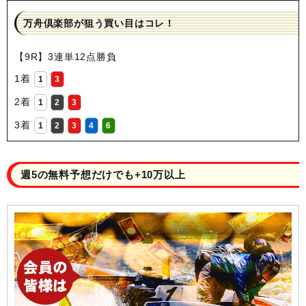
万舟倶楽部が狙う買い目はコレ！
【9R】3連単12点勝負
1着
1
3
2着
1
2
3
3着
1
2
3
4
6
週5の無料予想だけでも+10万以上