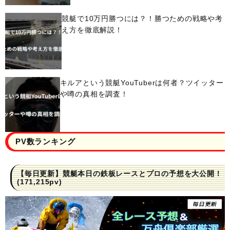
競艇で10万円勝つには？！勝つための戦略や考
え方を徹底解説！
キルアという競艇YouTuberは何者？ツイッター
や噂の真相を調査！
PV数ランキング
【毎日更新】競艇本日の鉄板レースとプロの予想を大公開！
(171,215pv)