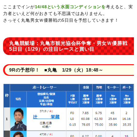
ここまでインが
14/48という水面コンディションを
考えると、実
力者といえど何がおきても不思議ではありません。
さっそく丸亀男女Ｗ優勝戦の5日目を予想していきます！
丸亀競艇場：丸亀市観光協会杯争奪・男女Ｗ優勝戦
5日目（1/29）の注目レースと買い目
9Rの予想印！ ■丸亀 1/29（火）18:48～