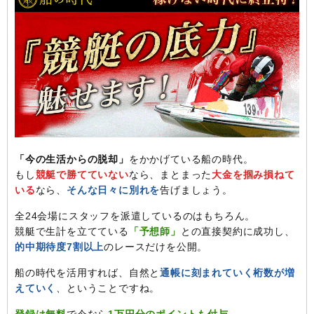
「今の生活からの脱却」
をかかげている船の時代。
もし
競艇で勝てていない
なら、まとまった
大金を掴み損ねて
いる
なら、
そんな日々に別れを
告げましょう。
全24会場にスタッフを派遣しているのはもちろん。
競艇で生計を立てている
「予想師」
との直接契約に成功し、
的中期待度7割以上
のレースだけを公開。
船の時代を活用すれば、自然と
通帳に刻まれていく桁数が増
えていく
、ということですね。
登録は無料
で今なら
1万円分のポイントも付与
。