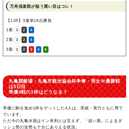
万舟倶楽部が狙う買い目はコレ！
【11R】3連単18点勝負
1着
1
2
4
2着
1
2
4
3着
1
2
3
4
6
丸亀競艇場：丸亀市観光協会杯争奪・男女Ｗ優勝戦
は5日目
準優4戦の1枠はどうなる？
準優に駒を進め1枠をゲットした4人は、実績・実力ともに秀で
ています。
ただ今の丸亀水面はイン有利とは言えず、「追い風」によるダ
ッシュ勢の攻勢も十分にありえる状況。