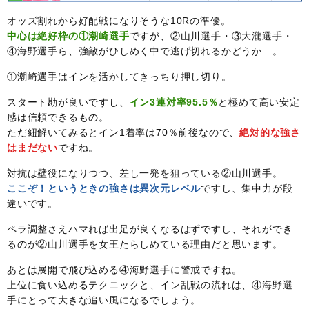
オッズ割れから好配戦になりそうな10Rの準優。
中心は絶好枠の①潮崎選手
ですが、②山川選手・③大瀧選手・
④海野選手ら、強敵がひしめく中で逃げ切れるかどうか…。
①潮崎選手はインを活かしてきっちり押し切り。
スタート勘が良いですし、
イン3連対率95.5％
と極めて高い安定
感は信頼できるもの。
ただ紐解いてみるとイン1着率は70％前後なので、
絶対的な強さ
はまだない
ですね。
対抗は壁役になりつつ、差し一発を狙っている②山川選手。
ここぞ！というときの強さは異次元レベル
ですし、集中力が段
違いです。
ペラ調整さえハマれば出足が良くなるはずですし、それができ
るのが②山川選手を女王たらしめている理由だと思います。
あとは展開で飛び込める④海野選手に警戒ですね。
上位に食い込めるテクニックと、イン乱戦の流れは、④海野選
手にとって大きな追い風になるでしょう。