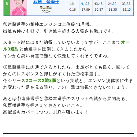
①遠藤選手の相棒エンジンは上位級41号機。
出足も伸びも◎で、引き波を超える力強さも魅力です。
スタート勘にはまだ納得していないようですが、ここまで
オー
ル3連対
と他選手を圧倒してきましたから、
インから鋭い発進で難なく快走してくれそうですね。
①遠藤選手に肉薄できるとしたら、出足がとても良く、回って
からのレスポンスと押しがすぐれた②松本選手。
今シリーズ
2コース2戦2勝
という実績と、エンジン洗体後に生ま
れ変わった足を見る限り、この一撃は無視できないでしょう。
あとは①遠藤選手と②松本選手のスリット合戦から展開ある、
④西橋選手を押さえておきたいところ。
高配当もカバーしつつ、11Rを狙います！