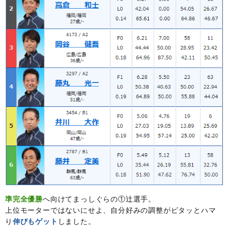
準完全優勝
へ向けてまっしぐらの①辻選手。
上位モーターではないにせよ、自分好みの調整がピタッとハマ
り
伸びもゲット
しました。