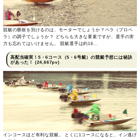
競艇の勝敗を別けるのは、モーターでしょうか？ペラ（プロペ
ラ）の調子でしょうか？ どちらも大きな要素ですが、選手の実
力も忘れてはいけません。 競艇選手は約16...
高配当確実！5・6コース（5・6号艇）の競艇予想には秘訣
があった！
(24,667pv)
インコースほど有利な競艇。 とくに1コースになると、イン逃げ