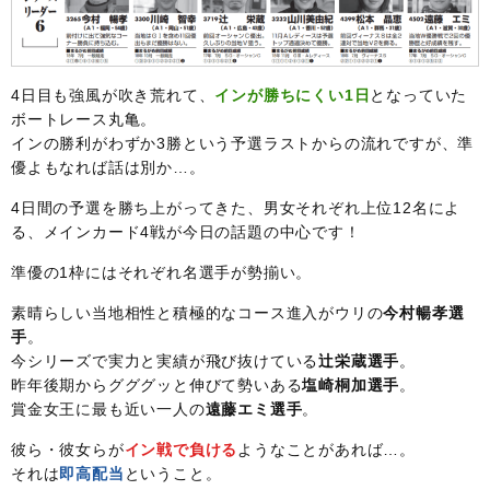
4日目も強風が吹き荒れて、
インが勝ちにくい1日
となっていた
ボートレース丸亀。
インの勝利がわずか3勝という予選ラストからの流れですが、準
優よもなれば話は別か…。
4日間の予選を勝ち上がってきた、男女それぞれ上位12名によ
る、メインカード4戦が今日の話題の中心です！
準優の1枠にはそれぞれ名選手が勢揃い。
素晴らしい当地相性と積極的なコース進入がウリの
今村暢孝選
手
。
今シリーズで実力と実績が飛び抜けている
辻栄蔵選手
。
昨年後期からグググッと伸びて勢いある
塩崎桐加選手
。
賞金女王に最も近い一人の
遠藤エミ選手
。
彼ら・彼女らが
イン戦で負ける
ようなことがあれば…。
それは
即高配当
ということ。