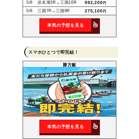
5
/8
浜名湖3R
→三国10R
992,200
円
5
/8
三国7R
→三国9R
275,100
円
本気の予想を見る
スマホひとつで即完結！
勝方艇
本気の予想を見る