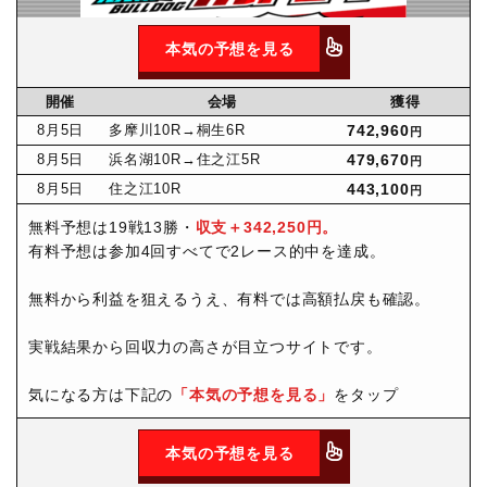
本気の予想を見る
開催
会場
獲得
8月
5日
多摩川10R
→桐生6R
742,960
円
8月
5日
浜名湖10R
→住之江5R
479,670
円
8月
5日
住之江10R
443,100
円
無料予想は19戦13勝・
収支＋342,250円。
有料予想は参加4回すべてで2レース的中を達成。
無料から利益を狙えるうえ、有料では高額払戻も確認。
実戦結果から回収力の高さが目立つサイトです。
気になる方は下記の
「本気の予想を見る」
をタップ
本気の予想を見る