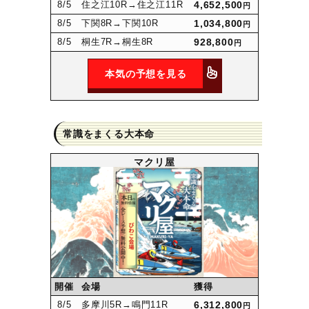
8
/5
住之江10R
→住之江11R
4,652,500
円
8
/5
下関8R
→下関10R
1,034,800
円
8
/5
桐生7R
→桐生8R
928,800
円
本気の予想を見る
常識をまくる大本命
マクリ屋
開催
会場
獲得
8
/5
多摩川5R
→鳴門11R
6,312,800
円