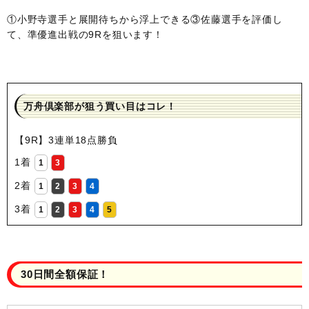
①小野寺選手と展開待ちから浮上できる③佐藤選手を評価し
て、準優進出戦の9Rを狙います！
万舟倶楽部が狙う買い目はコレ！
【9R】3連単18点勝負
1着
1
3
2着
1
2
3
4
3着
1
2
3
4
5
30日間全額保証！