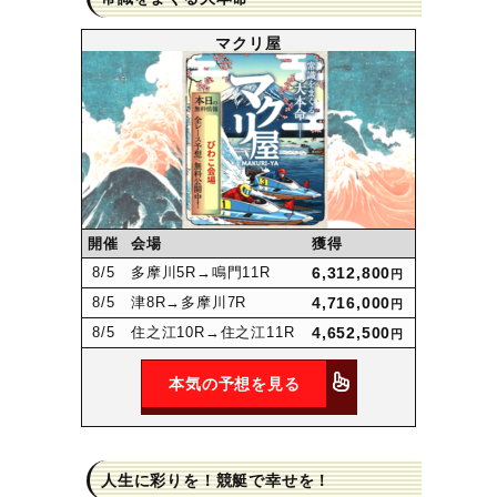
マクリ屋
開催
会場
獲得
8
/5
多摩川5R
→鳴門11R
6,312,800
円
8
/5
津8R
→多摩川7R
4,716,000
円
8
/5
住之江10R
→住之江11R
4,652,500
円
本気の予想を見る
人生に彩りを！競艇で幸せを！