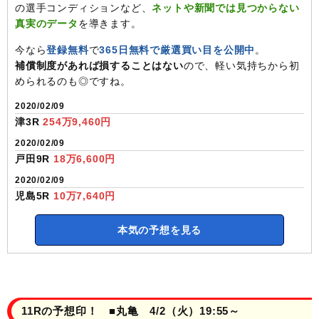
の選手コンディションなど、
ネットや新聞では見つからない
真実のデータ
を導きます。
今なら
登録無料
で
365日無料で厳選買い目を公開中
。
補償制度があれば損することはない
ので、軽い気持ちから初
められるのも◎ですね。
2020/02/09
津3R
254万9,460円
2020/02/09
戸田9R
18万6,600円
2020/02/09
児島5R
10万7,640円
本気の予想を見る
11Rの予想印！ ■丸亀 4/2（火）19:55～