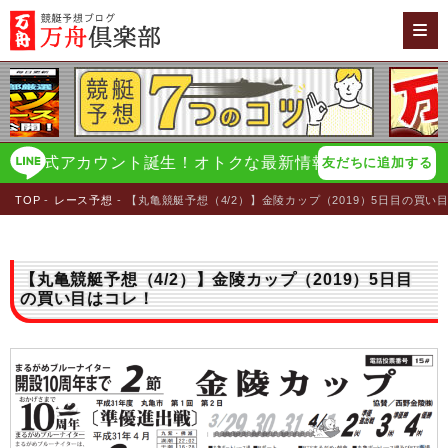
公式アカウント誕生！オトクな最新情報をイチ早く配信！
万
友だちに追加する
TOP
レース予想
【丸亀競艇予想（4/2）】金陵カップ（2019）5日目の買い
【丸亀競艇予想（4/2）】金陵カップ（2019）5日目
の買い目はコレ！