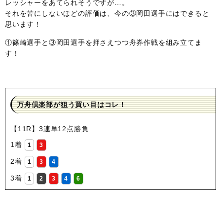
レッシャーをあてられそうですが…。
それを苦にしないほどの評価は、今の③岡田選手にはできると
思います！
①篠崎選手と③岡田選手を押さえつつ舟券作戦を組み立てま
す！
万舟倶楽部が狙う買い目はコレ！
【11R】3連単12点勝負
1着
1
3
2着
1
3
4
3着
1
2
3
4
6