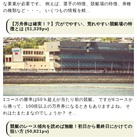
な要素が必要です。 例えば、選手の特徴、競艇場の特徴、券種
の種類など・・・。 いくつもの情報を精...
【万舟券は確実！？】穴がでやすい、荒れやすい競艇場の特
徴とは
(51,339pv)
1コースの勝率は50％超えが当たり前の競艇。 ですが6コースか
ら捲って、100倍以上の万舟券になるときもありますよね。 そ
れはたまたまなのでしょうか？ そ...
競艇のレース傾向を読めば無敵！初日から最終日にかけての
狙い方
(50,821pv)