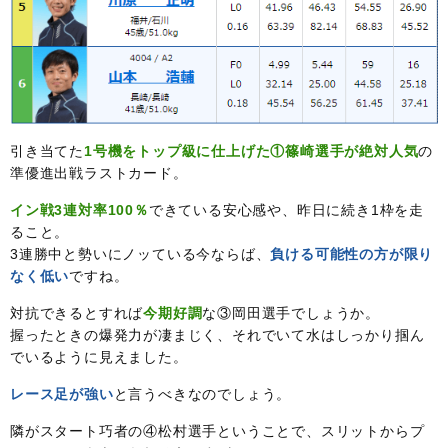
引き当てた
1号機をトップ級に仕上げた①篠崎選手が絶対人気
の
準優進出戦ラストカード。
イン戦3連対率100％
できている安心感や、昨日に続き1枠を走
ること。
3連勝中と勢いにノッている今ならば、
負ける可能性の方が限り
なく低い
ですね。
対抗できるとすれば
今期好調
な③岡田選手でしょうか。
握ったときの爆発力が凄まじく、それでいて水はしっかり掴ん
でいるように見えました。
レース足が強い
と言うべきなのでしょう。
隣がスタート巧者の④松村選手ということで、スリットからプ