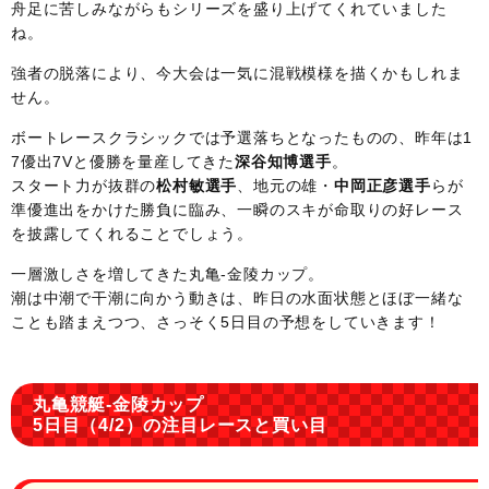
舟足に苦しみながらもシリーズを盛り上げてくれていました
ね。
強者の脱落により、今大会は一気に混戦模様を描くかもしれま
せん。
ボートレースクラシックでは予選落ちとなったものの、昨年は1
7優出7Vと優勝を量産してきた
深谷知博選手
。
スタート力が抜群の
松村敏選手
、地元の雄・
中岡正彦選手
らが
準優進出をかけた勝負に臨み、一瞬のスキが命取りの好レース
を披露してくれることでしょう。
一層激しさを増してきた丸亀-金陵カップ。
潮は中潮で干潮に向かう動きは、昨日の水面状態とほぼ一緒な
ことも踏まえつつ、さっそく5日目の予想をしていきます！
丸亀競艇-金陵カップ
5日目（4/2）の注目レースと買い目