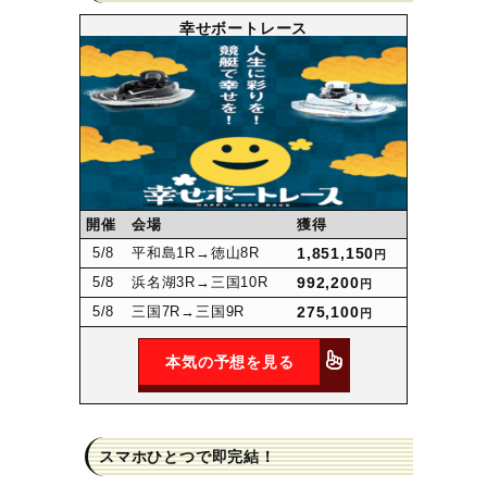
幸せボートレース
開催
会場
獲得
5
/8
平和島1R
→徳山8R
1,851,150
円
5
/8
浜名湖3R
→三国10R
992,200
円
5
/8
三国7R
→三国9R
275,100
円
本気の予想を見る
スマホひとつで即完結！