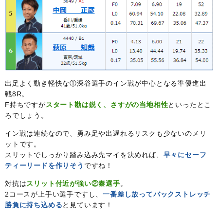
出足よく動き軽快な①深谷選手のイン戦が中心となる準優進出
戦8R。
F持ちですが
スタート勘は鋭く、さすがの当地相性
といったとこ
ろでしょう。
イン戦は連続なので、勇み足や出遅れるリスクも少ないのメリ
ットです。
スリットでしっかり踏み込み先マイを決めれば、
早々にセーフ
ティーリードを作りそう
ですね！
対抗は
スリット付近が強い②秦選手
。
2コースが上手い選手ですし、
一番差し放ってバックストレッチ
勝負に持ち込める
と見ています！