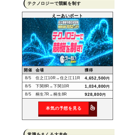
テクノロジーで競艇を制す
えーあいボート
開催
会場
獲得
8
/5
住之江10R
→住之江11R
4,652,500
円
8
/5
下関8R
→下関10R
1,034,800
円
8
/5
桐生7R
→桐生8R
928,800
円
本気の予想を見る
常識をまくる大本命