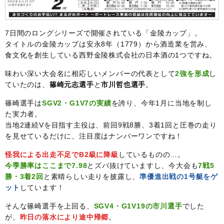
7日間のロングシリーズで開催されている「金陵カップ」。
タイトルの金陵カップは安永8年（1779）から酒造業を営み、
食文化を創生している西野金陵株式会社の日本酒の1つですね。
味わい深い大会名に相応しいメンバーの代表として
2強を形成
し
ていたのは、
篠崎元志選手
と
市川哲也選手
。
篠崎選手は
SGV2・G1V7の実績
を誇り、今年1月に当地を制し
た実力者。
当地2連続Vを目指す主役は、前回9戦8勝、3着1回と圧巻の走り
を見せているだけに、注目度はナンバーワンですね！
怪我による出走不足でB2級に降級
しているものの…。
今季勝率はここまで7.98
とズバ抜けていますし、今大会も
7戦5
勝・3着2回
と素晴らしい走りを披露し、
準優進出戦の1号艇をゲ
ット
しています！
そんな篠崎選手を上回る、
SGV4・G1V19の市川選手
でした
が、
昨日の落水により途中帰郷
。