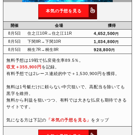
本気の予想を見る
開催
会場
獲得
8月
5日
住之江10R
→住之江11R
4,652,500
円
8月
5日
下関8R
→下関10R
1,034,800
円
8月
5日
桐生7R
→桐生8R
928,800
円
無料予想は19戦で払戻発生率89.5％。
収支＋355,900円
を記録。
有料予想では2レース連続的中で＋1,530,900円を獲得。
無料は1号艇だけに頼らない中穴狙いで、高配当を除いても
黒字を維持。
無料から利益を狙いつつ、有料では大きな払戻も期待できる
サイトです。
気になる方は下記の
「本気の予想を見る」
をタップ