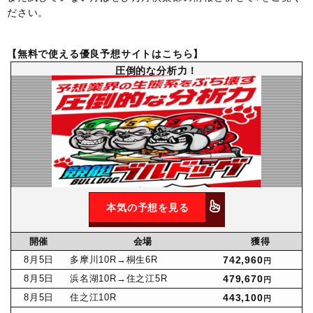
ださい。
【無料で使える優良予想サイトはこちら】
圧倒的な分析力！
本気の予想を見る
開催
会場
獲得
8月
5日
多摩川10R
→桐生6R
742,960
円
8月
5日
浜名湖10R
→住之江5R
479,670
円
8月
5日
住之江10R
443,100
円