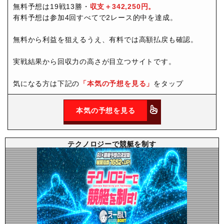
無料予想は19戦13勝・
収支＋342,250円。
有料予想は参加4回すべてで2レース的中を達成。
無料から利益を狙えるうえ、有料では高額払戻も確認。
実戦結果から回収力の高さが目立つサイトです。
気になる方は下記の
「本気の予想を見る」
をタップ
本気の予想を見る
テクノロジーで競艇を制す