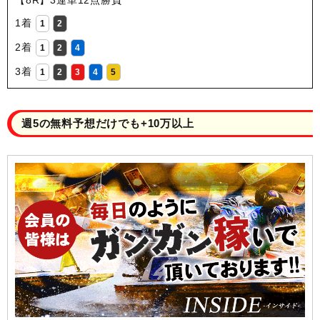
1着
1
2
2着
1
2
4
3着
1
2
3
4
5
週5の無料予想だけでも+10万以上