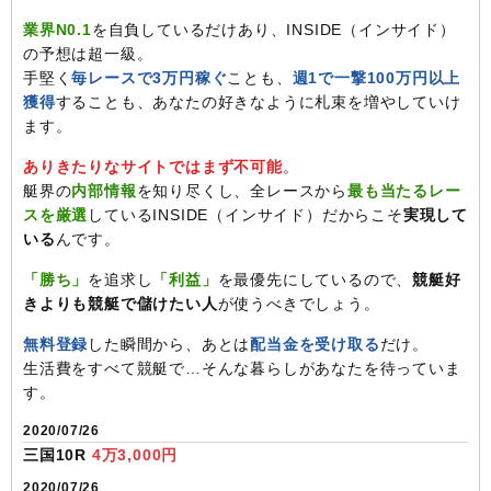
業界N0.1
を自負しているだけあり、INSIDE（インサイド）
の予想は超一級。
手堅く
毎レースで3万円稼ぐ
ことも、
週1で一撃100万円以上
獲得
することも、あなたの好きなように札束を増やしていけ
ます。
ありきたりなサイトではまず不可能
。
艇界の
内部情報
を知り尽くし、全レースから
最も当たるレー
スを厳選
しているINSIDE（インサイド）だからこそ
実現して
いる
んです。
「勝ち」
を追求し
「利益」
を最優先にしているので、
競艇好
きよりも競艇で儲けたい人
が使うべきでしょう。
無料登録
した瞬間から、あとは
配当金を受け取る
だけ。
生活費をすべて競艇で…そんな暮らしがあなたを待っていま
す。
2020/07/26
三国10R
4万3,000円
2020/07/26