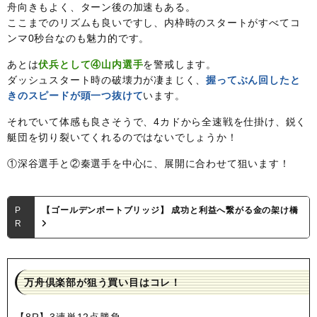
舟向きもよく、ターン後の加速もある。
ここまでのリズムも良いですし、内枠時のスタートがすべてコ
ンマ0秒台なのも魅力的です。
あとは
伏兵として④山内選手
を警戒します。
ダッシュスタート時の破壊力が凄まじく、
握ってぶん回したと
きのスピードが頭一つ抜けて
います。
それでいて体感も良さそうで、4カドから全速戦を仕掛け、鋭く
艇団を切り裂いてくれるのではないでしょうか！
①深谷選手と②秦選手を中心に、展開に合わせて狙います！
P
【ゴールデンボートブリッジ】 成功と利益へ繋がる金の架け橋
R
万舟倶楽部が狙う買い目はコレ！
【8R】3連単12点勝負