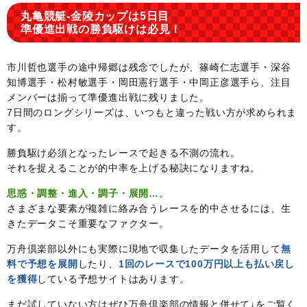
丸亀競艇-金陵カップは5日目
準優進出戦の勝負駆けは必見！
市川哲也選手の途中帰郷は残念でしたが、篠崎仁志選手・深谷
知博選手・松村敏選手・岡田憲行選手・中岡正彦選手ら、注目
メンバーは揃って準優進出戦に残りました。
7日間のロングシリーズは、いつもと違った戦い方が求められま
す。
勝負駆け必須となったレースで起きる不測の流れ。
それを捉えることが的中率を上げる秘訣になりますね。
思惑・調整・進入・調子・展開…
。
さまざまな要素が複雑に絡み合うレースを的中させるには、生
きたデータこそ重要なファクター。
万舟倶楽部以外にも実際に現地で収集したデータを活用して
無
料で予想を展開
したり、
1回のレースで100万円以上も払い戻し
を獲得
している予想サイトはあります。
まだ試していない方はぜひ万舟倶楽部の情報と併せて↓をご覧く