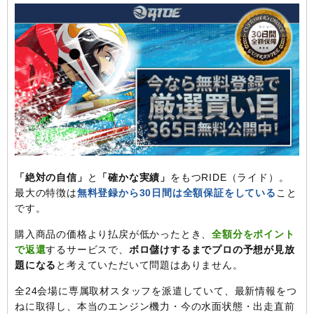
「絶対の自信」
と
「確かな実績」
をもつRIDE（ライド）。
最大の特徴は
無料登録から30日間は全額保証をしている
こと
です。
購入商品の価格より払戻が低かったとき、
全額分をポイント
で返還
するサービスで、
ボロ儲けするまでプロの予想が見放
題になる
と考えていただいて問題はありません。
全24会場に専属取材スタッフを派遣していて、最新情報をつ
ねに取得し、本当のエンジン機力・今の水面状態・出走直前