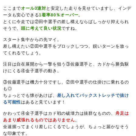
ここまで
オール3連対
と安定した走りを見せていますし、インデ
ータも安心できる
1着率80％オーバー
。
とくに今走では②田中選手の差し構えならばしっかり抑えられ
そうで、
頭に考えて良い状況
ですね。
スタート集中からの先マイ。
差し構えたい②田中選手をブロックしつつ、鋭いターンを放っ
てくれるでしょう。
注目は自在展開から一撃を狙う③佐藤選手と、カドから勝負駆
けにくる④金子選手の動き。
③佐藤選手は機力十分ですし、②田中選手の仕掛けに乗れるの
も◎
ちょっとでも懐があけば、
差し入れてバックストレッチで抜け
る可能性
はあると見ています！
かわって④金子選手はカド戦の破壊力は抜群なものの、
舟足は
あまり威張れるものではありません
。
全速握ってまくり差しにくるでしょうが、ちょっと届かなそう
な印象です。