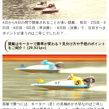
4日から6日の間で開催されることが多い競艇。 初日・2日目・3
日目・4日目・5日目（準決勝）・6日目（決勝）で、注目すべき
ポイントが違うのはご存じでしたか？ ...
競艇はモーターで勝率が変わる？見分け方や予想のポイント
をご紹介！
(29,521pv)
競艇で勝つには、モーター（足）の見極めが大切なのはご存じ