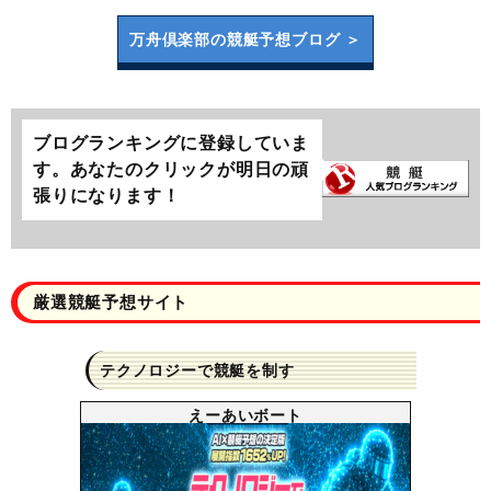
万舟倶楽部の
競艇予想ブログ ＞
ブログランキングに登録していま
す。あなたのクリックが明日の頑
張りになります！
厳選競艇予想サイト
テクノロジーで競艇を制す
えーあいボート