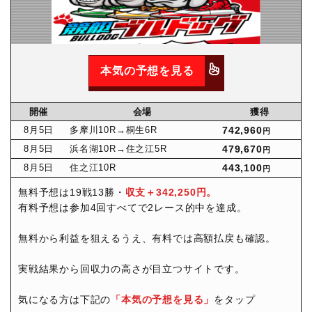
本気の予想を見る
開催
会場
獲得
8月
5日
多摩川10R
→桐生6R
742,960
円
8月
5日
浜名湖10R
→住之江5R
479,670
円
8月
5日
住之江10R
443,100
円
無料予想は19戦13勝・
収支＋342,250円。
有料予想は参加4回すべてで2レース的中を達成。
無料から利益を狙えるうえ、有料では高額払戻も確認。
実戦結果から回収力の高さが目立つサイトです。
気になる方は下記の
「本気の予想を見る」
をタップ