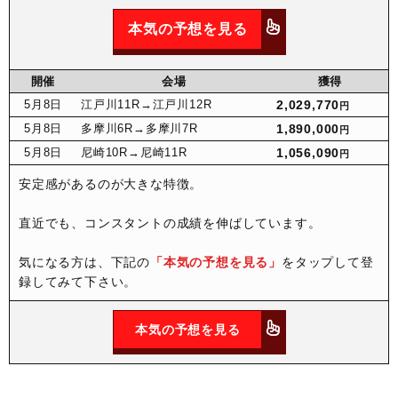
本気の予想を見る
開催
会場
獲得
5月
8日
江戸川11R
→江戸川12R
2,029,770
円
5月
8日
多摩川6R
→多摩川7R
1,890,000
円
5月
8日
尼崎10R
→尼崎11R
1,056,090
円
安定感があるのが大きな特徴。
直近でも、コンスタントの成績を伸ばしています。
気になる方は、下記の
「本気の予想を見る」
をタップして登
録してみて下さい。
本気の予想を見る