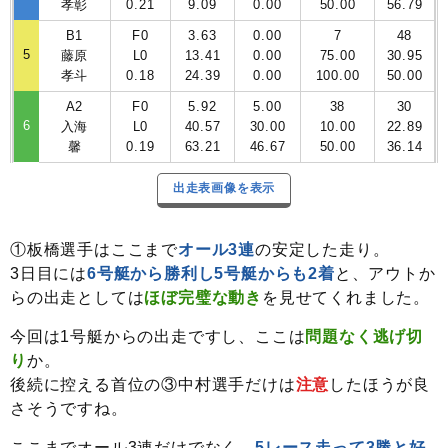
孝彰
0.21
9.09
0.00
50.00
56.79
B1
F0
3.63
0.00
7
48
5
藤原
L0
13.41
0.00
75.00
30.95
孝斗
0.18
24.39
0.00
100.00
50.00
A2
F0
5.92
5.00
38
30
6
入海
L0
40.57
30.00
10.00
22.89
馨
0.19
63.21
46.67
50.00
36.14
出走表画像を表示
①板橋選手はここまで
オール3連
の安定した走り。
3日目には
6号艇から勝利し5号艇からも2着
と、アウトか
らの出走としては
ほぼ完璧な動き
を見せてくれました。
今回は1号艇からの出走ですし、ここは
問題なく逃げ切
り
か。
後続に控える首位の③中村選手だけは
注意
したほうが良
さそうですね。
ここまでオール3連だけでなく、
5レース走って3勝と好