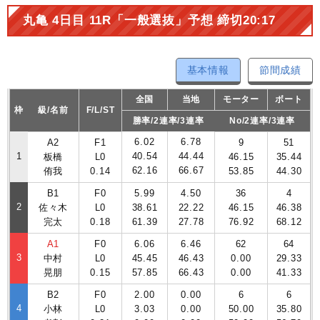
丸亀 4日目
11R「一般選抜」予想
締切20:17
基本情報
節間成績
全国
当地
モーター
ボート
枠
級/名前
F/L/ST
勝率/2連率/3連率
No/2連率/3連率
6.02
6.78
A2
F1
9
51
1
40.54
44.44
板橋
L0
46.15
35.44
62.16
66.67
侑我
0.14
53.85
44.30
B1
F0
5.99
4.50
36
4
2
佐々木
L0
38.61
22.22
46.15
46.38
完太
0.18
61.39
27.78
76.92
68.12
A1
F0
6.06
6.46
62
64
3
中村
L0
45.45
46.43
0.00
29.33
晃朋
0.15
57.85
66.43
0.00
41.33
B2
F0
2.00
0.00
6
6
4
小林
L0
3.03
0.00
50.00
35.80