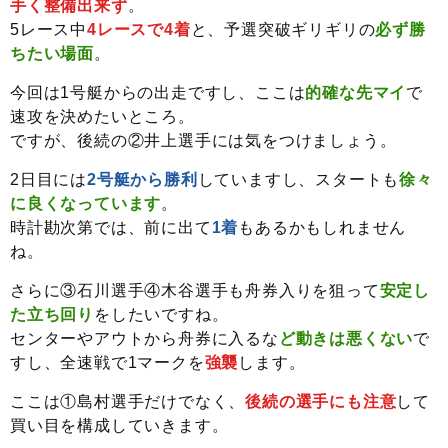
手く整備出来ず
。
5レース中
4レースで4着
と、予選突破ギリギリの
必ず勝
ちたい場面
。
今回は1号艇からの出走ですし、ここは
的確な先マイ
で
速攻を決めたいところ。
ですが、後続の②井上選手には気をつけましょう。
2日目には
2号艇から勝利
していますし、スタートも
徐々
に良くなっています
。
時計勘次第では、前に出て
1着
もあるかもしれません
ね。
さらに③石川選手④木谷選手も舟券入りを狙って
安定し
た立ち回り
をしたいですね。
センターやアウトから舟券に入るな
ど動きは悪くない
で
すし、全速戦で1マークを
強襲
します。
ここは①島村選手だけでなく、
後続の選手にも注意
して
買い目を構成していきます。