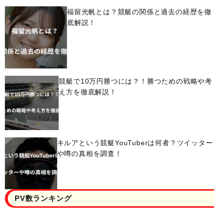
福留光帆とは？競艇の関係と過去の経歴を徹
底解説！
競艇で10万円勝つには？！勝つための戦略や考
え方を徹底解説！
キルアという競艇YouTuberは何者？ツイッター
や噂の真相を調査！
PV数ランキング