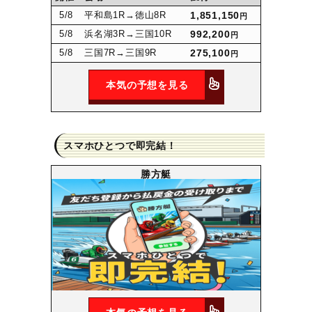
5
/8
平和島1R
→徳山8R
1,851,150
円
5
/8
浜名湖3R
→三国10R
992,200
円
5
/8
三国7R
→三国9R
275,100
円
本気の予想を見る
スマホひとつで即完結！
勝方艇