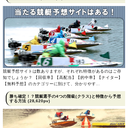
競艇予想サイトは数ありますが、それぞれ特徴があるのはご存
知でしょうか？ 【回収率】【高配当】【的中率】【ナイター】
【無料予想】のカテゴリーに別けて、分かりやす...
勝ち確定！？競艇選手の4つの階級(クラス)と特徴から予想
する方法
(28,620pv)