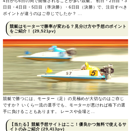
4日から6日の間で開催されることが多い競艇。 初日・2日目・3
日目・4日目・5日目（準決勝）・6日目（決勝）で、注目すべき
ポイントが違うのはご存じでしたか？ ...
競艇はモーターで勝率が変わる？見分け方や予想のポイント
をご紹介！
(29,521pv)
競艇で勝つには、モーター（足）の見極めが大切なのはご存じ
ですか？ いくら一流の選手でも、モーターが悪ければ格下の選
手に負けることもあります。 レースや会場と...
【当たる】競艇予想サイトはここ！優良かつ無料で使えるサ
イトのみご紹介
(29,413pv)