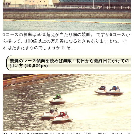
1コースの勝率は50％超えが当たり前の競艇。 ですが6コースか
ら捲って、100倍以上の万舟券になるときもありますよね。 そ
れはたまたまなのでしょうか？ そ...
競艇のレース傾向を読めば無敵！初日から最終日にかけての
狙い方
(50,824pv)