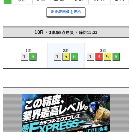
出走表画像を表示
10R・
・
3連単8点勝負
締切15:33
1着
2着
3着