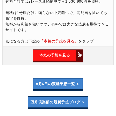
有料予想では2レース連続的中で＋1,530,900円を獲得。
無料は1号艇だけに頼らない中穴狙いで、高配当を除いても
黒字を維持。
無料から利益を狙いつつ、有料では大きな払戻も期待できる
サイトです。
気になる方は下記の
「本気の予想を見る」
をタップ
本気の予想を見る
8月6日の
競艇予想一覧 ＞
万舟倶楽部の
競艇予想ブログ ＞