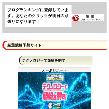
ブログランキングに登録していま
す。あなたのクリックが明日の頑
張りになります！
厳選競艇予想サイト
テクノロジーで競艇を制す
えーあいボート