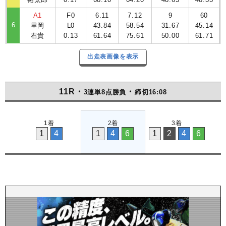
A1
F0
6.11
7.12
9
60
6
里岡
L0
43.84
58.54
31.67
45.14
右貴
0.13
61.64
75.61
50.00
61.71
出走表画像を表示
11R・
・
3連単8点勝負
締切16:08
1着
2着
3着