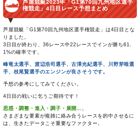
芦屋競艇2023年「G1第70回九州地区選手
権競走」4日目レース予想まとめ
芦屋競艇「G1第70回九州地区選手権競走」は4日目とな
りました。
3日目が終わり、36レース中22レースでインが勝ち61.
1%の確率です。
峰竜太選手、渡辺浩司選手、古澤光紀選手、川野芽唯選
手、枝尾賢選手のエンジンが良さそうです。
予想の参考にしてみてください。
4日目の戦いに乞うご期待です！
思惑・調整・進入・調子・展開…
。
さまざまな要素が複雑に絡み合うレースを的中させるに
は、生きたデータこそ重要なファクター。