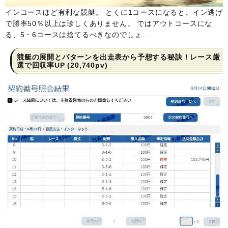
インコースほど有利な競艇。 とくに1コースになると、イン逃げ
で勝率50％以上は珍しくありません。 ではアウトコースにな
る、5・6コースは捨てるべきなのでしょ...
競艇の展開とパターンを出走表から予想する秘訣！レース厳
選で回収率UP
(20,740pv)